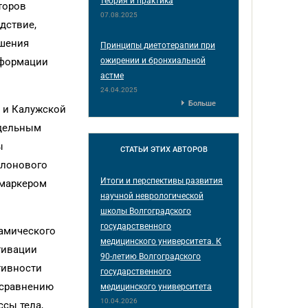
теория и практика
торов
07.08.2025
дствие,
ушения
Принципы диетотерапии при
ожирении и бронхиальной
сформации
астме
24.04.2025
Больше
 и Калужской
тдельным
ы
СТАТЬИ
ЭТИХ АВТОРОВ
алонового
Итоги и перспективы развития
 маркером
научной неврологической
школы Волгоградского
государственного
амического
медицинского университета. К
тивации
90-летию Волгоградского
тивности
государственного
о сравнению
медицинского университета
10.04.2026
ссы тела,