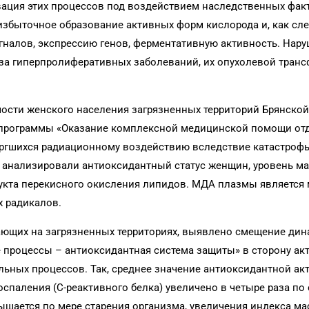
вация этих процессов под воздействием наследственных фак
збыточное образование активных форм кислорода и, как сле
игналов, экспрессию генов, ферментативную активность. Нар
еза гиперпролиферативных заболеваний, их опухолевой тран
ости женского населения загрязненных территорий Брянской
й программы «Оказание комплексной медицинской помощи о
вергшихся радиационному воздействию вследствие катастроф
 анализировали антиоксидантный статус женщин, уровень м
укта перекисного окисления липидов. МДА плазмы является
 радикалов.
ющих на загрязненных территориях, выявлено смещение дин
 процессы – антиоксидантная система защиты» в сторону ак
ьных процессов. Так, среднее значение антиоксидантной ак
оспаления (С-реактивного белка) увеличено в четыре раза п
ышается по мере старения организма, увеличения индекса ма