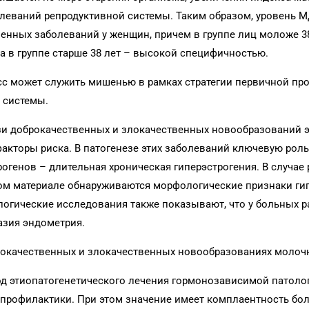
олеваний репродуктивной системы. Таким образом, уровень 
енных заболеваний у женщин, причем в группе лиц моложе 38
а в группе старше 38 лет – высокой специфичностью.
есс может служить мишенью в рамках стратегии первичной пр
 системы.
и доброкачественных и злокачественных новообразований 
акторы риска. В патогенезе этих заболеваний ключевую роль
генов – длительная хроническая гиперэстрогения. В случае 
ом материале обнаруживаются морфологические признаки ги
логические исследования также показывают, что у больных 
азия эндометрия.
рокачественных и злокачественных новообразованиях молоч
од этиопатогенетического лечения гормонозависимой патоло
 профилактики. При этом значение имеет комплаентность бол