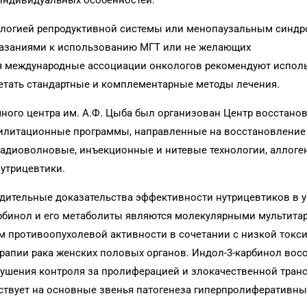
 индивидуальных особенностей.
ологией репродуктивной системы или менопаузальным синд
азаниями к использованию МГТ или не желающих
я международные ассоциации онкологов рекомендуют испол
тать стандартные и комплементарные методы лечения.
ного центра им. А.Ф. Цыба был организован Центр восстано
билитационные программы, направленные на восстановление
радиоволновые, инъекционные и нитевые технологии, аллоге
нутрицевтики.
едительные доказательства эффективности нутрицевтиков в 
арбинол и его метаболиты являются молекулярными мультитар
м противоопухолевой активности в сочетании с низкой токс
рапии рака женских половых органов. Индол-3-карбинол вос
рушения контроля за пролиферацией и злокачественной тра
йствует на основные звенья патогенеза гиперпролиферативны