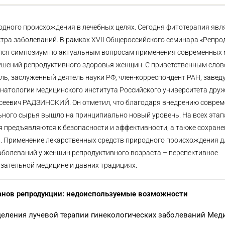
одного происхождения в лечебных целях. Сегодня фитотерапия яв
тра заболеваний. В рамках XVII Общероссийского семинара «Репр
оялся симпозиум по актуальным вопросам применения современных
рушений репродуктивного здоровья женщин. С приветственным слов
ль, заслуженный деятель науки РФ, член-корреспондент РАН, заве
инатологии медицинского института Российского университета др
Евсеевич РАДЗИНСКИЙ. Он отметил, что благодаря внедрению совре
ьного сырья вышло на принципиально новый уровень. На всех этап
 предъявляются к безопасности и эффективности, а также сохран
в. Применение лекарственных средств природного происхождения д
аболеваний у женщин репродуктивного возраста – перспективное
азательной медицине и давних традициях.
ганов репродукции: недоиспользуемые возможности
деления лучевой терапии гинекологических заболеваний Мед