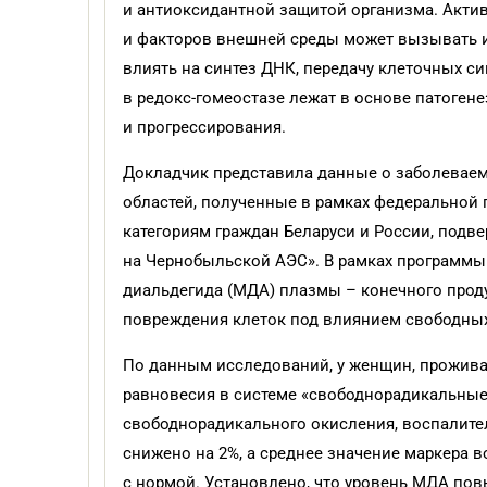
и антиоксидантной защитой организма. Акти
и факторов внешней среды может вызывать и
влиять на синтез ДНК, передачу клеточных с
в редокс-гомеостазе лежат в основе патоген
и прогрессирования.
Докладчик представила данные о заболеваем
областей, полученные в рамках федерально
категориям граждан Беларуси и России, под
на Чернобыльской АЭС». В рамках программы
диальдегида (МДА) плазмы – конечного прод
повреждения клеток под влиянием свободных
По данным исследований, у женщин, прожива
равновесия в системе «свободнорадикальные
свободнорадикального окисления, воспалител
снижено на 2%, а среднее значение маркера в
с нормой. Установлено, что уровень МДА пов