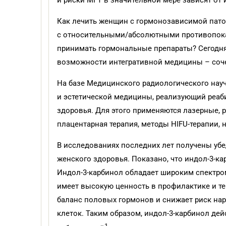
и риски МГТ в значительной мере зависят от
Как лечить женщин с гормонозависимой пат
с относительными/абсолютными противопок
принимать гормональные препараты? Сегодн
возможности интегративной медицины – соче
На базе Медицинского радиологического науч
и эстетической медицины, реализующий реа
здоровья. Для этого применяются лазерные, 
плацентарная терапия, методы HIFU-терапии, 
В исследованиях последних лет получены уб
женского здоровья. Показано, что индол-3-к
Индол-3-карбинол обладает широким спектро
имеет высокую ценность в профилактике и те
баланс половых гормонов и снижает риск на
клеток. Таким образом, индол-3-карбинол де
1