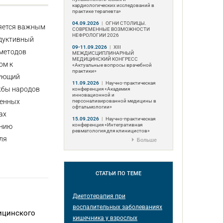
кардиологических исследований в
практике терапевта»
04.09.2026
|
ОГНИ СТОЛИЦЫ.
ляется важным
СОВРЕМЕННЫЕ ВОЗМОЖНОСТИ
НЕФРОЛОГИИ 2026
одуктивный
09-11.09.2026
|
ХIII
 методов
МЕЖДИСЦИПЛИНАРНЫЙ
МЕДИЦИНСКИЙ КОНГРЕСС
ом к
«Актуальные вопросы врачебной
практики»
дующий
11.09.2026
|
Научно-практическая
ужбы народов
конференция «Академия
инновационной и
менных
персонализированной медицины в
офтальмологии»
ах
15.09.2026
|
Научно-практическая
конференция «Интегративная
ению
ревматология для клиницистов»
ля
Больше
СТАТЬИ
ПО ТЕМЕ
Диетотерапия при
воспалительных заболеваниях
ицинского
кишечника у взрослых