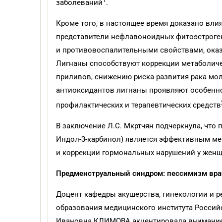
заболеваний
.
Кроме того, в настоящее время доказано вли
представители нефлавоноидных фитоэстроге
и противовоспалительными свойствами, ока
Лигнаны способствуют коррекции метаболиче
приливов, снижению риска развития рака мо
антиоксидантов лигнаны проявляют особенн
профилактических и терапевтических средств
В заключение Л.С. Мкртчян подчеркнула, что
Индол-3-карбинол) является эффективным ме
и коррекции гормональных нарушений у женщи
Предменструальный синдром: пессимизм вра
Доцент кафедры акушерства, гинекологии и 
образования медицинского института Российс
Ивановна КЛИМОВА акцентировала внимание 