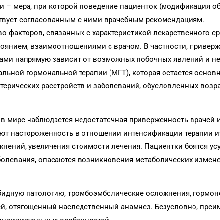
и – мера, при которой поведение пациенток (модификация о
ствует согласованным с ними врачебным рекомендациям.
 факторов, связанных с характеристикой лекарственного ср
тоянием, взаимоотношениями с врачом. В частности, привер
ами напрямую зависит от возможных побочных явлений и н
зальной гормональной терапии (МГТ), которая остается осно
терических расстройств и заболеваний, обусловленных воз
 в мире наблюдается недостаточная приверженность врачей 
ют настороженность в отношении интенсификации терапии и
нений, увеличения стоимости лечения. Пациентки боятся усу
болевания, опасаются возникновения метаболических измене
бидную патологию, тромбоэмболические осложнения, гормо
й, отягощенный наследственный анамнез. Безусловно, преи