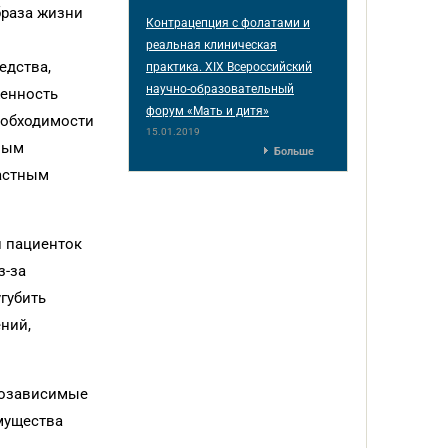
браза жизни
Контрацепция с фолатами и
реальная клиническая
едства,
практика. XIX Всероссийский
научно-образовательный
женность
форум «Мать и дитя»
еобходимости
15.01.2019
вным
Больше
растным
и пациенток
з-за
губить
ний,
нозависимые
мущества