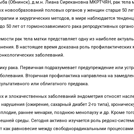
ыба (Обнинск), д.м.н. Лиана Сирекановна МКРТЧЯН, рак тела 
ых новообразований половых органов у женщин старше 50 ле
ерапии и хирургических методов, в мире наблюдается тенден
до 50 лет от гормонозависимого рака репродуктивных органо
ости рак тела матки представляет одну из наиболее актуал
нения. В настоящее время доказана роль профилактических
онкологических заболеваний.
ку рака. Первичная подразумевает предупреждение или уст
болевания. Вторичная профилактика направлена на замедле
культативного или облигатного предрака.
ых и злокачественных заболеваний эндометрия относят нас
арушения (ожирение, сахарный диабет 2-го типа), хроничес
сплодие, раннее менархе, позднюю менопаузу и др. Кроме того
нешней среды. Сегодня активно изучается роль редокс-систе
ают как равновесие между свободнорадикальными процессами