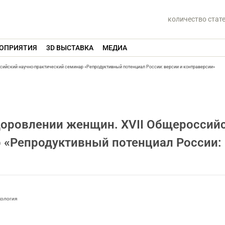
количество стат
ОПРИЯТИЯ
3D ВЫСТАВКА
МЕДИА
сийский научно-практический семинар «Репродуктивный потенциал России: версии и контраверсии»
доровлении женщин. XVII Общероссий
 «Репродуктивный потенциал России:
кология