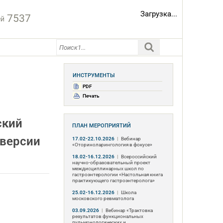
Загрузка...
7537
ей
ИНСТРУМЕНТЫ
PDF
Печать
ский
ПЛАН МЕРОПРИЯТИЙ
 версии
17.02-22.10.2026
|
Вебинар
«Оториноларингология в фокусе»
18.02-16.12.2026
|
Всероссийский
научно-образовательный проект
междисциплинарных школ по
гастроэнтерологии «Настольная книга
практикующего гастроэнтеролога»
25.02-16.12.2026
|
Школа
московского ревматолога
03.09.2026
|
Вебинар «Трактовка
результатов функциональных
пульмонологических и