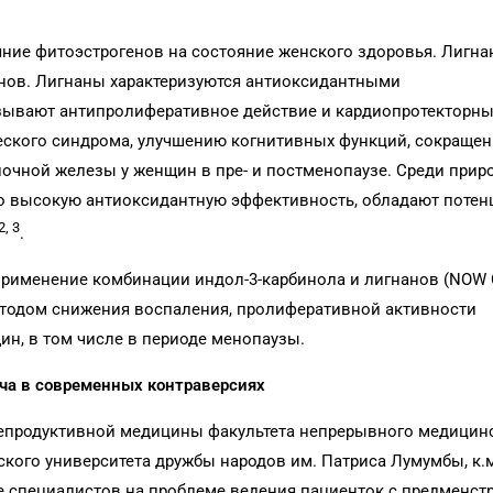
яние фитоэстрогенов на состояние женского здоровья. Лигна
нов. Лигнаны характеризуются антиоксидантными
зывают антипролиферативное действие и кардиопротекторны
ского синдрома, улучшению когнитивных функций, сокраще
лочной железы у женщин в пре- и постменопаузе. Среди прир
о высокую антиоксидантную эффективность, обладают поте
2, 3
.
 применение комбинации индол-3-карбинола и лигнанов (NOW
тодом снижения воспаления, пролиферативной активности
н, в том числе в периоде менопаузы.
ча в современных контраверсиях
репродуктивной медицины факультета непрерывного медицин
кого университета дружбы народов им. Патриса Лумумбы, к.м
специалистов на проблеме ведения пациенток с предменст