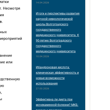
матки
14.04.2026
т. Несмотря
Итоги и перспективы развития
ция
научной неврологической
в.
школы Волгоградского
государственного
ьных
медицинского университета. К
 мероприятий
90-летию Волгоградского
государственного
медицинского университета
ранение
10.04.2026
ние или
Ибандроновая кислота:
клиническая эффективность и
новые возможности
ледственную
использования
кую
27.03.2026
,
мы
Эффективна ли диета при
мочекаменной болезни? МКБ: