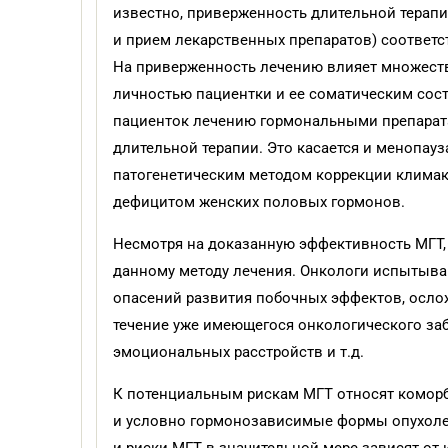
известно, приверженность длительной терапи
и прием лекарственных препаратов) соответ
На приверженность лечению влияет множество
личностью пациентки и ее соматическим сос
пациенток лечению гормональными препарат
длительной терапии. Это касается и менопау
патогенетическим методом коррекции климак
дефицитом женских половых гормонов.
Несмотря на доказанную эффективность МГТ,
данному методу лечения. Онкологи испытыва
опасений развития побочных эффектов, ослож
течение уже имеющегося онкологического за
эмоциональных расстройств и т.д.
К потенциальным рискам МГТ относят комор
и условно гормонозависимые формы опухоле