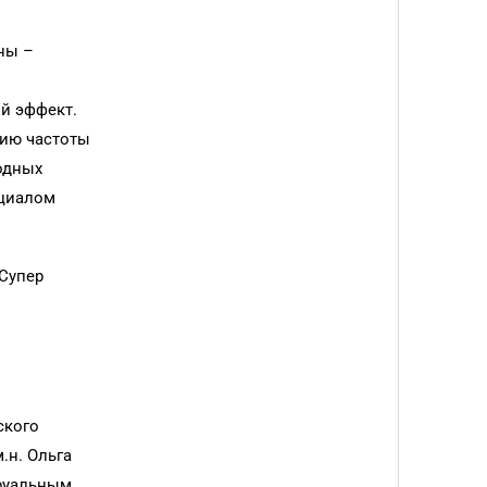
ны –
й эффект.
нию частоты
одных
нциалом
 Супер
ского
.н. Ольга
руальным