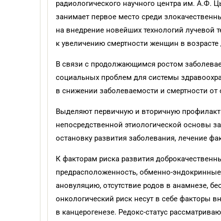
радиологического научного центра им. А.Ф. Ц
занимает первое место среди злокачественн
на внедрение новейших технологий лучевой т
к увеличению смертности женщин в возрасте 
В связи с продолжающимся ростом заболеваем
социальных проблем для системы здравоохра
в снижении заболеваемости и смертности от 
Выделяют первичную и вторичную профилакти
непосредственной этиологической основы за
остановку развития заболевания, лечение фа
К факторам риска развития доброкачественн
предрасположенность, обменно-эндокринные н
ановуляцию, отсутствие родов в анамнезе, бе
онкологический риск несут в себе факторы в
в канцерогенезе. Редокс-статус рассматрив