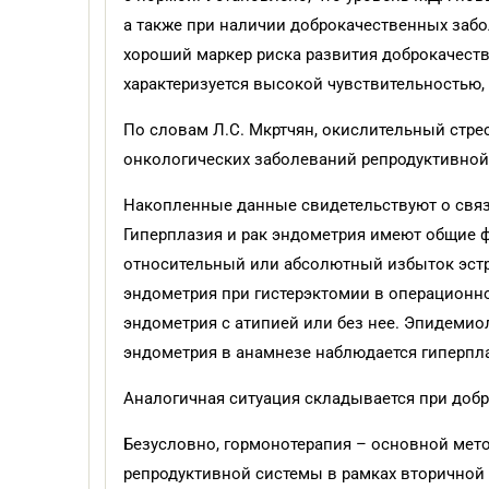
а также при наличии доброкачественных заб
хороший маркер риска развития доброкачеств
характеризуется высокой чувствительностью, 
По словам Л.С. Мкртчян, окислительный стр
онкологических заболеваний репродуктивной
Накопленные данные свидетельствуют о связ
Гиперплазия и рак эндометрия имеют общие ф
относительный или абсолютный избыток эстро
эндометрия при гистерэктомии в операционн
эндометрия с атипией или без нее. Эпидемио
эндометрия в анамнезе наблюдается гиперпл
Аналогичная ситуация складывается при доб
Безусловно, гормонотерапия – основной мет
репродуктивной системы в рамках вторичной