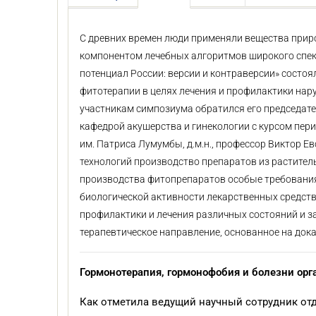
С древних времен люди применяли вещества прир
компонентом лечебных алгоритмов широкого спек
потенциал России: версии и контраверсии» сост
фитотерапии в целях лечения и профилактики на
участникам симпозиума обратился его председате
кафедрой акушерства и гинекологии с курсом пер
им. Патриса Лумумбы, д.м.н., профессор Виктор 
технологий производство препаратов из растител
производства фитопрепаратов особые требования
биологической активности лекарственных средст
профилактики и лечения различных состояний и з
терапевтическое направление, основанное на док
Гормонотерапия, гормонофобия и болезни ор
Как отметила ведущий научный сотрудник от