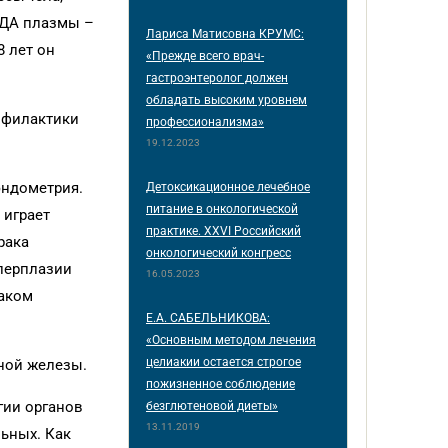
МДА плазмы –
Лариса Матисовна КРУМС:
 лет он
«Прежде всего врач-
гастроэнтеролог должен
обладать высоким уровнем
офилактики
профессионализма»
19.12.2023
эндометрия.
Детоксикационное лечебное
питание в онкологической
 играет
практике. XXVI Российский
рака
онкологический конгресс
перплазии
16.05.2023
раком
Е.А. САБЕЛЬНИКОВА:
«Основным методом лечения
целиакии остается строгое
ной железы.
пожизненное соблюдение
гии органов
безглютеновой диеты»
13.11.2019
ьных. Как