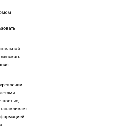
ромом
ьзовать
вительной
 женского
нная
укреплении
гетами.
ичностью,
станавливает
нсформацией
х