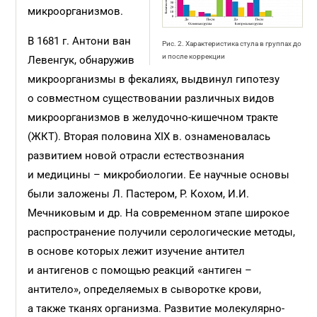
микроорганизмов.
В 1681 г. Антони ван
Рис. 2. Характеристика стула в группах до
и после коррекции
Левенгук, обнаружив
микроорганизмы в фекалиях, выдвинул гипотезу
о совместном существовании различных видов
микроорганизмов в желудочно-кишечном тракте
(ЖКТ). Вторая половина XIX в. ознаменовалась
развитием новой отрасли естествознания
и медицины – микробиологии. Ее научные основы
были заложены Л. Пастером, Р. Кохом, И.И.
Мечниковым и др. На современном этапе широкое
распространение получили серологические методы,
в основе которых лежит изучение антител
и антигенов с помощью реакций «антиген –
антитело», определяемых в сыворотке крови,
а также тканях организма. Развитие молекулярно-