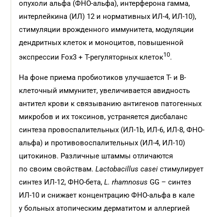
опухоли альфа (ФНО-альфа), интерферона гамма,
интерлейкина (ИЛ) 12 и нормативных ИЛ-4, ИЛ-10),
стимуляции врожденного иммунитета, модуляции
дендритных клеток и моноцитов, повышенной
10
экспрессии Fox3 + T-регуляторных клеток
.
На фоне приема пробиотиков улучшается Т- и В-
клеточный иммунитет, увеличивается авидность
антител крови к связыванию антигенов патогенных
микробов и их токсинов, устраняется дисбаланс
синтеза провоспалительных (ИЛ-1b, ИЛ-6, ИЛ-8, ФНО-
альфа) и противовоспалительных (ИЛ-4, ИЛ-10)
цитокинов. Различные штаммы отличаются
по своим свойствам.
L
actobacillus casei
стимулирует
синтез ИЛ-12, ФНО-бета,
L. rhamnosus
GG – синтез
ИЛ-10 и снижает концентрацию ФНО-альфа в кале
у больных атопическим дерматитом и аллергией