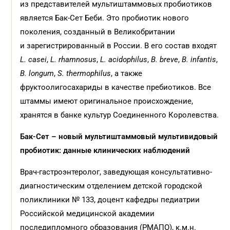
из представителей мультиштаммовых пробиотиков
является Бак-Сет Беби. Это пробиотик нового
поколения, созданный в Великобритании
и зарегистрированный в России. В его состав входят
L. casei
,
L. rhamnosus
,
L. acidophilus
,
B. breve
,
B. infantis
,
B. longum
,
S. thermophilus
, а также
фруктоолигосахариды в качестве пребиотиков. Все
штаммы имеют оригинальное происхождение,
хранятся в банке культур Соединенного Королевства.
Бак-Сет – новый мультиштаммовый мультивидовый
пробиотик: данные клинических наблюдений
Врач-гастроэнтеролог, заведующая консультативно-
диагностическим отделением детской городской
поликлиники № 133, доцент кафедры педиатрии
Российской медицинской академии
последипломного образования (РМАПО), к.м.н.