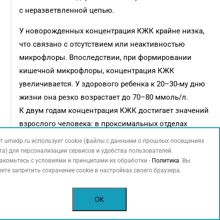
с неразветвленной цепью.
У новорожденных концентрация КЖК крайне низка,
что связано с отсутствием или неактивностью
микрофлоры. Впоследствии, при формировании
кишечной микрофлоры, концентрация КЖК
увеличивается. У здорового ребенка к 20–30-му дню
жизни она резко возрастает до 70–80 ммоль/л.
К двум годам концентрация КЖК достигает значений
взрослого человека: в проксимальных отделах
толстой кишки – 70–140 ммоль/л, в дистальных –
т umedp.ru использует cookie (файлы с данными о прошлых посещениях
20–70 ммоль/л.
та) для персонализации сервисов и удобства пользователей.
акомьтесь с условиями и принципами их обработки -
Политика
. Вы
Результаты исследования показали хорошую
ете запретить сохранение cookie в настройках своего браузера.
клиническую эффективность мультиштаммового
пробиотика Бак-Сет Беби в купировании
OK
функциональных нарушений ЖКТ у детей раннего