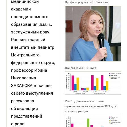
медицинской
Профессор, д.м.н. И.Н. Захарова
академии
последипломного
образования, д.м.н.,
заслуженный врач
России, главный
внештатный педиатр
Центрального
федерального округа,
Доцент, к.м.н. Н.Г. Сугян
профессор Ирина
Николаевна
ЗАХАРОВА в начале
своего выступления
рассказала
Рис. 1. Динамика симптомов
функциональных нарушений ЖКТ до и
об эволюции
после коррекции
представлений
о роли