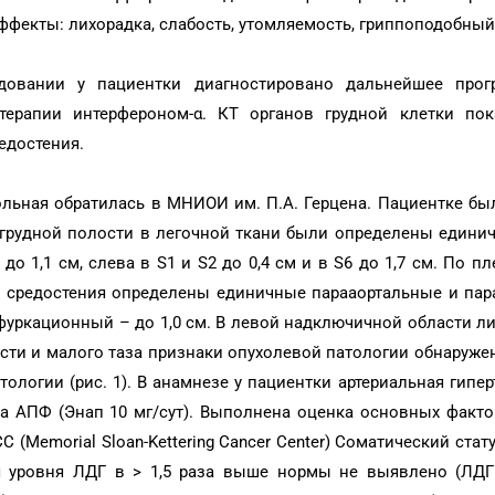
екты: лихорадка, слабость, утомляемость, гриппоподобный
довании у пациентки диагностировано дальнейшее прог
ерапии интерфероном-α. КТ органов грудной клетки по
редостения.
льная обратилась в МНИОИ им. П.А. Герцена. Пациентке бы
 грудной полости в легочной ткани были определены едини
до 1,1 см, слева в S1 и S2 до 0,4 см и в S6 до 1,7 см. По п
е средостения определены единичные парааортальные и пар
ифуркационный – до 1,0 см. В левой надключичной области 
ости и малого таза признаки опухолевой патологии обнаруже
логии (рис. 1). В анамнезе у пациентки артериальная гиперте
ра АПФ (Энап 10 мг/сут). Выполнена оценка основных факт
(Memorial Sloan-Kettering Cancer Center) Соматический стат
я уровня ЛДГ в > 1,5 раза выше нормы не выявлено (ЛДГ 