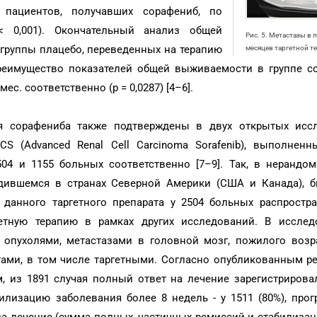
 пациентов, получавших сорафениб, по
 0,001). Окончательный анализ общей
Рис. 5. Метастазы в 
группы плацебо, переведенных на терапию
месяцев таргетной т
реимущество показателей общей выживаемости в группе с
мес. соответственно (р = 0,0287) [4–6].
я сорафениба также подтверждены в двух открытых исс
 (Advanced Renal Cell Carcinoma Sorafenib), выполненн
04 и 1155 больных соответственно [7–9]. Так, в нерандо
дившемся в странах Северной Америки (США и Канада), 
 данного таргетного препарата у 2504 больных распростр
тную терапию в рамках других исследований. В иссле
опухолями, метастазами в головной мозг, пожилого возра
ами, в том числе таргетными. Согласно опубликованным ре
 из 1891 случая полный ответ на лечение зарегистрировал
билизацию заболевания более 8 недель - у 1511 (80%), про