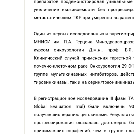
препаратов продемонстрировал уникальные р
увеличение выживаемости без прогресси
метастатическим ПКР при умеренно выраженн
Один из первых исследованных и зарегистри
МНИОИ им. П.А. Герцена Минздравсоцразв
курсом онкоурологии Д.м.н., проф. Б.
Клинический случай применения таргетной 
почечно-клеточном раке Онкоурология 29 ЭФ.
группе мультикиназных ингибиторов, дейс
тирозинкиназы, так и на серин/треонинкиназ
В регистрационное исследование III фазы TAR
Global Evaluation Trial) были включены 
получавших терапию цитокинами. Результаты
прогрессирования оказалась достоверно б
принимавших сорафениб, чем в группе плаце