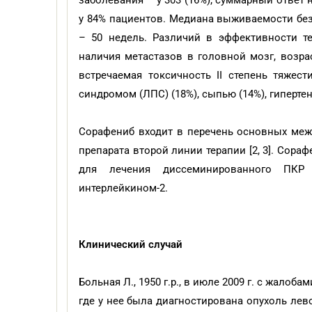
заболевания – у 303 (16%); суммарный ответ 
у 84% пациентов. Медиана выживаемости без
– 50 недель. Различий в эффективности т
наличия метастазов в головной мозг, возра
встречаемая токсичность II степень тяжес
синдромом (ЛПС) (18%), сыпью (14%), гипертенз
Сорафениб входит в перечень основных меж
препарата второй линии терапии [2, 3]. Сора
для лечения диссеминированного ПКР 
интерлейкином-2.
Клинический случай
Больная Л., 1950 г.р., в июле 2009 г. с жало
где у нее была диагностирована опухоль ле