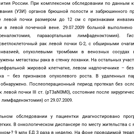
вития России. При комплексном обследовании по данным 
ования (УЗИ) органов брюшной полости и забрюшинного пр
е левой почки размером до 12 см с признаками инвази
 в левой почечной вене. 29.07.2009 больной выполнено
еналэктомия, парааортальная лимфаденэктомия). Гист
светлоклеточный рак левой почки G-2, с обширными очага
инвазией, опухолевыми тромбами в венозных сосудах в
ужены метастазы рака в стенку лоханки. На остальных учас
анефральной жировой клетчатке, левом надпочечнике – без
ка – без признаков опухолевого роста. В удаленных па
 обнаружено. Послеоперационный период протекал без осл
левой почки III ст. (pT3аN0M0), состояние после хирургиче
 лимфаденэктомия) от 29.07.2009.
льном обследовании у пациентки диагностировано прог
гких. В онкологическом диспансере по месту жительства с я
ном-? 9 млн ЕД 3 раза в неделю. На фоне проводимой тера