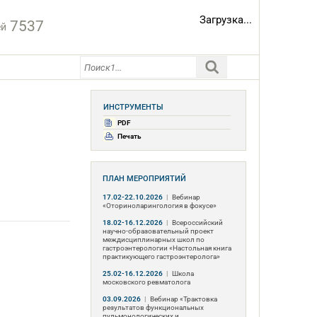
Загрузка...
7537
ей
ИНСТРУМЕНТЫ
PDF
Печать
ПЛАН МЕРОПРИЯТИЙ
17.02-22.10.2026
|
Вебинар
«Оториноларингология в фокусе»
18.02-16.12.2026
|
Всероссийский
научно-образовательный проект
междисциплинарных школ по
гастроэнтерологии «Настольная книга
практикующего гастроэнтеролога»
25.02-16.12.2026
|
Школа
московского ревматолога
03.09.2026
|
Вебинар «Трактовка
результатов функциональных
пульмонологических и