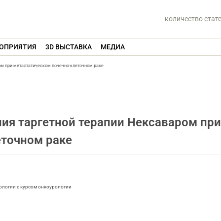
количество стат
ОПРИЯТИЯ
3D ВЫСТАВКА
МЕДИА
ом при метастатическом почечно-клеточном раке
ия таргетной терапии Нексаваром при
еточном раке
ологии с курсом онкоурологии