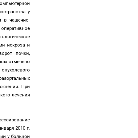
компьютерной
остранства у
и в чашечно-
 оперативное
ологическое
ми некроза и
орот почки,
тках отмечено
 опухолевого
рааортальных
ожнений. При
ского лечения
рессирование
нваря 2010 г.
пии у больной