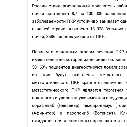
России стандартизованный показатель заб
почки составляет 8,7 на 100 000 населения
заболеваемости ПКР устойчиво занимает одну
в нашей стране выявлено 18 328 больных 
почки, 8586 человек умерли от ПКР.
Первым и основным этапом лечения ПКР на
вмешательство, которое излечивает большин
50–60% пациентов диагностируют локализов
из них будут выявлены метастазы. В
метастатического ПКР крайне ограничены.
метастатического ПКР является таргетная
онкологов и урологов уже имеются следующие
сорафениб (Нексавар), темсиролимус (Тори
(Афинитор) и пазопаниб (Вотриент). Кл
ожидается появление новых препаратов и схе