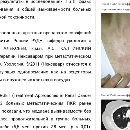
езультаты в исследованиях II и III фазы:
Рис. 3. Побочные эф
рования и общей выживаемости больных
подошвенный синд
ой токсичности.
рованных таргетных препаратов сорафениб
ития России РУДН, кафедра урологии с
Я. АЛЕКСЕЕВ, к.м.н. А.С. КАЛПИНСКИЙ
терапии Нексаваром при метастатическом
 Урология. 5/2011 (Нексавар) относится к
твующих одновременно как на рецепторы
ы в опухолевых клетках и сосудах.
GET (Treatment Approaches in Renal Cancer
Рис. 4. Побочные эф
903 больных метастатическим ПКР, ранее
 показали, что медиана выживаемости без
олее продолжительной в группе больных,
бо (5,5 мес. против 2,8 мес., p < 0,01).