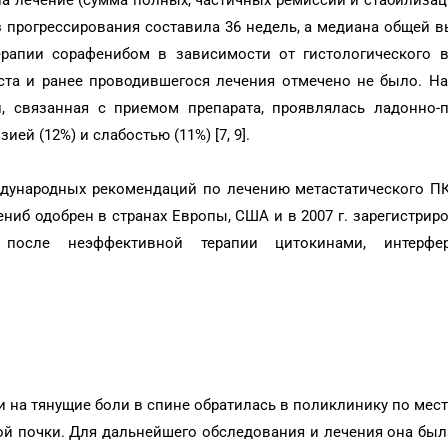
на лечение (сумма полных, частичных ремиссий и стабилизац
 прогрессирования составила 36 недель, а медиана общей 
ерапии сорафенибом в зависимости от гистологического в
ста и ранее проводившегося лечения отмечено не было. На
ти, связанная с приемом препарата, проявлялась ладонно
ией (12%) и слабостью (11%) [7, 9].
дународных рекомендаций по лечению метастатического ПК
фениб одобрен в странах Европы, США и в 2007 г. зарегистрир
после неэффективной терапии цитокинами, интерфе
бами на тянущие боли в спине обратилась в поликлинику по мес
вой почки. Для дальнейшего обследования и лечения она бы