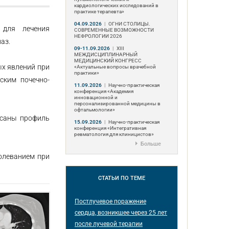
кардиологических исследований в
практике терапевта»
04.09.2026
|
ОГНИ СТОЛИЦЫ.
 для лечения
СОВРЕМЕННЫЕ ВОЗМОЖНОСТИ
НЕФРОЛОГИИ 2026
наз.
09-11.09.2026
|
ХIII
МЕЖДИСЦИПЛИНАРНЫЙ
МЕДИЦИНСКИЙ КОНГРЕСС
ых явлений при
«Актуальные вопросы врачебной
практики»
ским почечно-
11.09.2026
|
Научно-практическая
конференция «Академия
инновационной и
персонализированной медицины в
офтальмологии»
исаны профиль
15.09.2026
|
Научно-практическая
конференция «Интегративная
ревматология для клиницистов»
Больше
олеванием при
СТАТЬИ
ПО ТЕМЕ
Постлучевое поражение
сердца, возникшее через 25 лет
после лучевой терапии