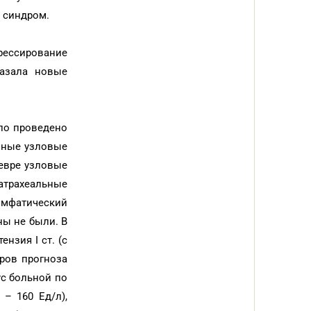
 синдром.
рессирование
казала новые
ло проведено
чные узловые
левре узловые
атрахеальные
лимфатический
ны не были. В
нзия I ст. (с
оров прогноза
ус больной по
– 160 Ед/л),