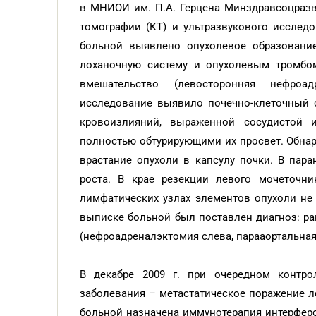
в МНИОИ им. П.А. Герцена Минздравсоцраз
томографии (КТ) и ультразвукового исслед
больной выявлено опухолевое образовани
лоханочную систему и опухолевым тромбом
вмешательство (левосторонняя нефроадр
исследование выявило почечно-клеточный 
кровоизлияний, выраженной сосудистой 
полностью обтурирующими их просвет. Обнар
врастание опухоли в капсулу почки. В пар
роста. В крае резекции левого мочеточни
лимфатических узлах элементов опухоли не
выписке больной был поставлен диагноз: рак 
(нефроадреналэктомия слева, парааортальная
В декабре 2009 г. при очередном контро
заболевания – метастатическое поражение ле
больной назначена иммунотерапия интерферо