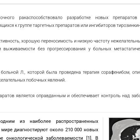
точного ракаспособствовало разработке новых препаратов
сящихся к группе таргетных препаратов или ингибиторов тирозинки
тивность, хорошую переносимость и низкую частоту нежелательн
 выживаемости без прогрессирования у больных метастатиче
 больной Л., которой была проведена терапия сорафенибом, оп
желательных побочных явлений.
паратов является оправданным и обеспечивает контроль над заб
 одним из наиболее распространенных
 мире диагностируют около 210 000 новых
ре онкологической заболеваемости [1]. В