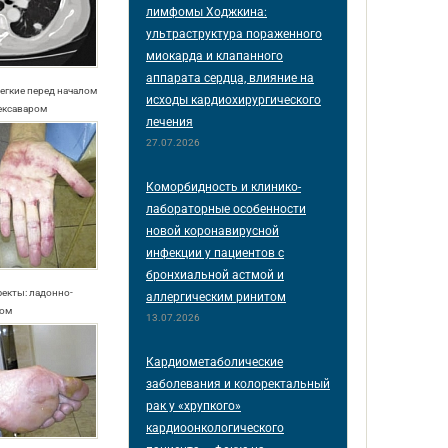
лимфомы Ходжкина:
ультраструктура пораженного
миокарда и клапанного
аппарата сердца, влияние на
легкие перед началом
исходы кардиохирургического
ексаваром
лечения
27.07.2026
Коморбидность и клинико-
лабораторные особенности
новой коронавирусной
инфекции у пациентов с
бронхиальной астмой и
фекты: ладонно-
аллергическим ринитом
ром
13.07.2026
Кардиометаболические
заболевания и колоректальный
рак у «хрупкого»
кардиоонкологического