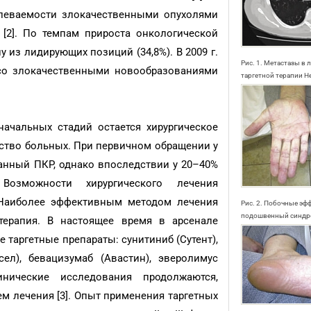
олеваемости злокачественными опухолями
 [2]. По темпам прироста онкологической
 из лидирующих позиций (34,8%). В 2009 г.
Рис. 1. Метастазы в 
со злокачественными новообразованиями
таргетной терапии Н
чальных стадий остается хирургическое
ство больных. При первичном обращении у
анный ПКР, однако впоследствии у 20–40%
озможности хирургического лечения
 Наиболее эффективным методом лечения
Рис. 2. Побочные эф
подошвенный синд
 терапия. В настоящее время в арсенале
 таргетные препараты: сунитиниб (Сутент),
сел), бевацизумаб (Авастин), эверолимус
инические исследования продолжаются,
м лечения [3]. Опыт применения таргетных