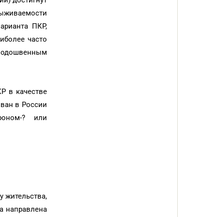
ии) достигнут
выживаемости
арианта ПКР,
иболее часто
-подошвенным
Р в качестве
ован в России
роном-? или
ту жительства,
ла направлена