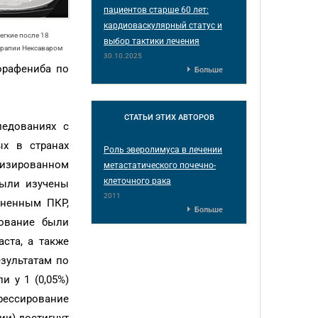
пациентов старше 60 лет:
кардиоваскулярный статус и
легкие после 18
выбор тактики лечения
ерапии Нексаваром
30.10.2025
орафениба по
Больше
СТАТЬИ
ЭТИХ АВТОРОВ
ледованиях с
ых в странах
Роль эверолимуса в лечении
мизированном
метастатического почечно-
клеточного рака
были изучены
2011
аненным ПКР,
Больше
дование были
ста, а также
зультатам по
и у 1 (0,05%)
грессирование