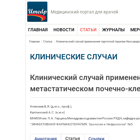
Медицинский портал для врачей
ГЛАВНАЯ
НОВОСТИ
СТАТЬИ
ЖУРНАЛЫ
МЕР
Главная
Статьи
Клинический случай применения таргетной терапии Нексавар
КЛИНИЧЕСКИЕ СЛУЧАИ
Клинический случай применен
метастатическом почечно-кл
Алексеев Б.Я. (д.м.н., проф.),
Калпинский А.С. (к.м.н)
МНИОИ им. П.А. Герцена Минздравсоцразвития России РУДН, кафедра ур
"ЭФФЕКТИВНАЯ ФАРМАКОТЕРАПИЯ. Урология и Нефрология" №5
Статья
Аннотация
Ссылки