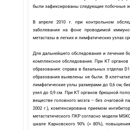
были зафиксированы следующие побочные эфф
В апреле 2010 г. при контрольном обсле
заболевания на фоне проводимой иммунот
метастазы в легких и лимфатических узлах с
Для дальнейшего обследования и лечения бо
комплексное обследование. При КТ органов
образования: справа в базальных отделах D1 
образования выявлены не были. В клетчатк
лимфатические узлы размерами до 0,6 см, б
узел до 0,9 см. При КТ органов брюшной пол
веществе головного мозга – без очаговой пато
2002 г.), компенсирована приемом ингибито
метастатического ПКР согласно модели MSKCC 
шкале Карновского 90% (> 80%), повышени