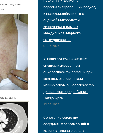
пациента – фокус на
фекты: ладонно-
персонализированный подход
ром
к поликоморбидности с
оценкой микробиоты
кишечника в рамках
междисциплинарного
сотрудничества
01.06.2026
Анализ объемов оказания
специализированной
онкологической помощи при
меланоме в Городском
клиническом онкологическом
диспансере города Санкт-
фекты: сыпь
Петербурга
12.05.2026
Сочетание сердечно-
сосудистых заболеваний и
колоректального рака у