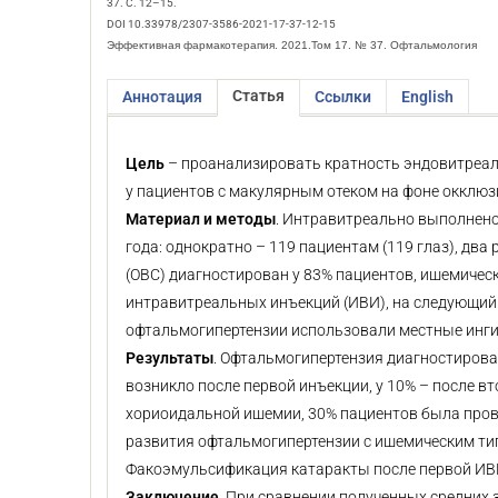
37. С. 12–15.
DOI 10.33978/2307-3586-2021-17-37-12-15
Эффективная фармакотерапия. 2021.Том 17. № 37. Офтальмология
Статья
Аннотация
Ссылки
English
Цель
– проанализировать кратность эндовитреал
у пациентов с макулярным отеком на фоне окклюзи
Материал и методы
. Интравитреально выполнено
года: однократно – 119 пациентам (119 глаз), два
(ОВС) диагностирован у 83% пациентов, ишемическ
интравитреальных инъекций (ИВИ), на следующий 
офтальмогипертензии использовали местные инги
Результаты
. Офтальмогипертензия диагностирова
возникло после первой инъекции, у 10% – после в
хориоидальной ишемии, 30% пациентов была пров
развития офтальмогипертензии с ишемическим ти
Факоэмульсификация катаракты после первой ИВИ 
Заключение
. При сравнении полученных средних