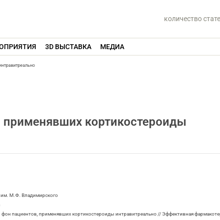
количество стат
ОПРИЯТИЯ
3D ВЫСТАВКА
МЕДИА
интравитреально
, применявших кортикостероиды
 им. М.Ф. Владимирского
m
й фон пациентов, применявших кортикостероиды интравитреально // Эффективная фармакотера