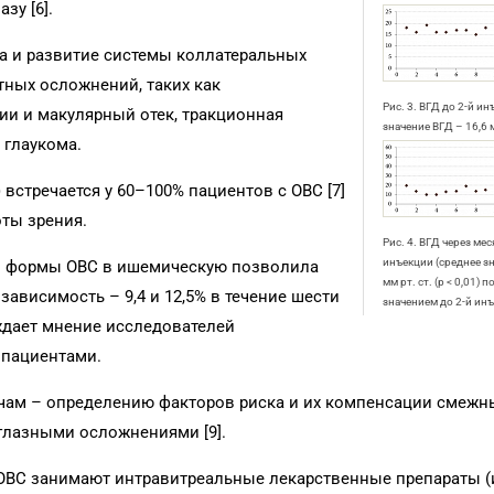
зу [6].
а и развитие системы коллатеральных
тных осложнений, таких как
Рис. 3. ВГД до 2-й и
и и макулярный отек, тракционная
значение ВГД – 16,6 м
 глаукома.
встречается у 60–100% пациентов с ОВС [7]
ты зрения.
Рис. 4. ВГД через мес
инъекции (среднее зн
й формы ОВС в ишемическую позволила
мм рт. ст. (p < 0,01)
ависимость – 9,4 и 12,5% в течение шести
значением до 2-й ин
рждает мнение исследователей
 пациентами.
ачам – определению факторов риска и их компенсации смеж
глазными осложнениями [9].
ОВС занимают интравитреальные лекарственные препараты 