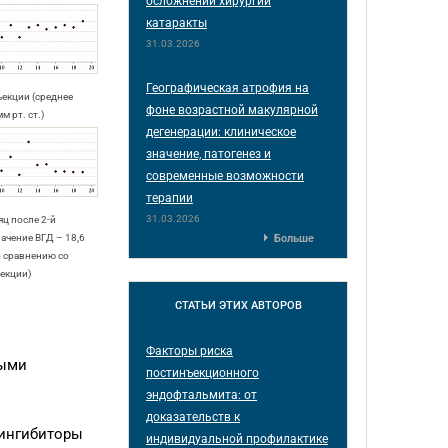
осложнений хирургии
катаракты
31.03.2026
Географическая атрофия на
нъекции (среднее
фоне возрастной макулярной
м рт. ст.)
дегенерации: клиническое
значение, патогенез и
современные возможности
терапии
31.03.2026
яц после 2-й
Больше
ачение ВГД – 18,6
 по сравнению со
ъекции)
СТАТЬИ
ЭТИХ АВТОРОВ
Факторы риска
ными
постинъекционного
эндофтальмита: от
доказательств к
(ингибиторы
индивидуальной профилактике