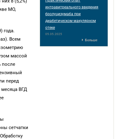
Практический опыт
 них 8 (5,2%)
интравитреального введения
иве МО,
бролуцизумаба при
диабетическом макулярном
отеке
) года.
05.05.2025
аз). Всем
Больше
изометрию
зом массой
ь после
тензивный
ли перед
 месяца ВГД
ее
зы
оны сетчатки
 Обработку