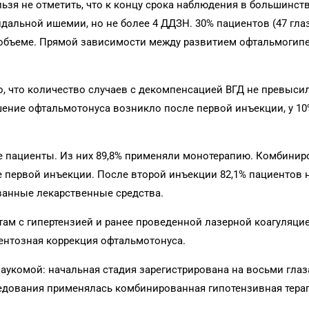
льзя не отметить, что к концу срока наблюдения в большинст
дальной ишемии, но не более 4 ДДЗН. 30% пациентов (47 гла
 объеме. Прямой зависимости между развитием офтальмогип
, что количество случаев с декомпенсацией ВГД не превысил
шение офтальмотонуса возникло после первой инъекции, у 10
 пациенты. Из них 89,8% применяли монотерапию. Комбинир
е первой инъекции. После второй инъекции 82,1% пациентов 
ванные лекарственные средства.
нтам с гипертензией и ранее проведенной лазерной коагуляци
нтозная коррекция офтальмотонуса.
лаукомой: начальная стадия зарегистрирована на восьми глаз
следования применялась комбинированная гипотензивная тера