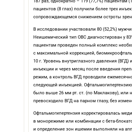
187 раз, однократно – 119 (77,7%) пациентам (11
пациентов (8 глаз) получили более трех инъ
сопровождающемся снижением остроты зрения
В исследовании участвовали 80 (52,2%) мужчин
Неишемический тип ОВС диагностирован у 83% 
пациентам проведен полный комплекс необх
с максимальной коррекцией, биомикроофталь
10 г. Уровень внутриглазного давления (ВГД)
инъекции и через месяц после введения пре
режим, а контроль ВГД проводили ежемесячно
следующей инъекцией. Офтальмогипертензию о
было выше 26 мм рт. ст. (по Маклакову), или н
превосходило ВГД на парном глазу, без измен
Офтальмогипертензия корректировалась мед
в монорежиме или комбинации с бета-блокато
и определение зон ишемии выполняли на аппар