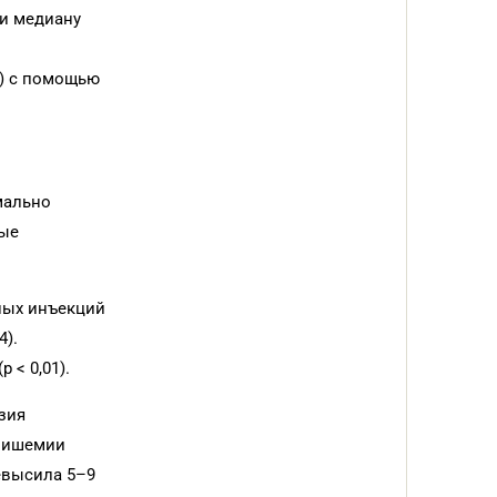
ли медиану
5) с помощью
мально
ные
ных инъекций
4).
< 0,01).
зия
й ишемии
ревысила 5–9