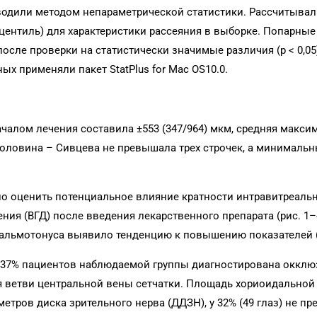
водили методом непараметрической статистики. Рассчитыва
оцентиль) для характеристики рассеяния в выборке. Попарные
сле проверки на статистически значимые различия (р < 0,0
ых применяли пакет StatPlus for Mac OS10.0.
чалом лечения составила ±553 (347/964) мкм, средняя макси
Головина – Сивцева не превышала трех строчек, а минималь
ыло оценить потенциальное влияние кратности интравитреаль
ния (ВГД) после введения лекарственного препарата (рис. 1–
альмотонуса выявило тенденцию к повышению показателей (p 
 у 37% пациентов наблюдаемой группы диагностирована окклю
ия ветви центральной вены сетчатки. Площадь хориоидально
аметров диска зрительного нерва (ДДЗН), у 32% (49 глаз) не п