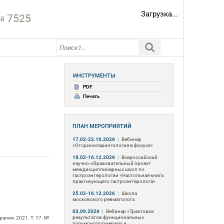
Загрузка...
7525
ей
ИНСТРУМЕНТЫ
PDF
Печать
ПЛАН МЕРОПРИЯТИЙ
17.02-22.10.2026
|
Вебинар
«Оториноларингология в фокусе»
18.02-16.12.2026
|
Всероссийский
научно-образовательный проект
междисциплинарных школ по
гастроэнтерологии «Настольная книга
практикующего гастроэнтеролога»
25.02-16.12.2026
|
Школа
московского ревматолога
03.09.2026
|
Вебинар «Трактовка
результатов функциональных
пия. 2021. Т. 17. №
пульмонологических и