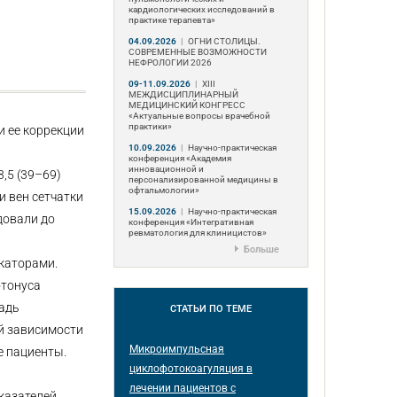
кардиологических исследований в
практике терапевта»
04.09.2026
|
ОГНИ СТОЛИЦЫ.
СОВРЕМЕННЫЕ ВОЗМОЖНОСТИ
НЕФРОЛОГИИ 2026
09-11.09.2026
|
ХIII
МЕЖДИСЦИПЛИНАРНЫЙ
МЕДИЦИНСКИЙ КОНГРЕСС
«Актуальные вопросы врачебной
практики»
и ее коррекции
10.09.2026
|
Научно-практическая
конференция «Академия
инновационной и
,5 (39–69)
персонализированной медицины в
офтальмологии»
и вен сетчатки
15.09.2026
|
Научно-практическая
довали до
конференция «Интегративная
ревматология для клиницистов»
Больше
каторами.
отонуса
щадь
СТАТЬИ
ПО ТЕМЕ
й зависимости
Микроимпульсная
е пациенты.
циклофотокоагуляция в
лечении пациентов с
казателей