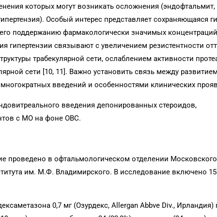
енения которых могут возникать осложнения (эндофтальмит, 
гипертензия). Особый интерес представляет сохраняющаяся г
его поддержанию фармакологически значимых концентраций
ия гипертензии связывают с увеличением резистентности от
руктуры трабекулярной сети, ослаблением активности протеа
рной сети [10, 11]. Важно установить связь между развитие
многократных введений и особенностями клинических проя
эндовитреального введения депонированных стероидов,
нтов с МО на фоне ОВС.
ие проведено в офтальмологическом отделении Московского
титута им. М.Ф. Владимирского. В исследование включено 15
саметазона 0,7 мг (Озурдекс, Allergan Abbve Div., Ирландия)