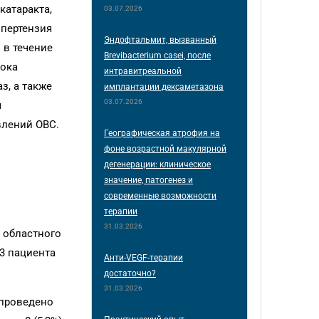
катаракта,
03.07.2026
ипертензия
Эндофтальмит, вызванный
 в течение
Brevibacterium casei, после
тока
интравитреальной
з, а также
имплантации дексаметазона
03.07.2026
м
влений ОВС.
Географическая атрофия на
фоне возрастной макулярной
дегенерации: клиническое
значение, патогенез и
современные возможности
терапии
31.03.2026
 областного
3 пациента
Анти-VEGF-терапии
достаточно?
31.03.2026
 проведено