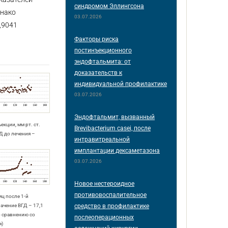
синдромом Эллингсона
днако
03.07.2026
,9041
Факторы риска
постинъекционного
эндофтальмита: от
доказательств к
индивидуальной профилактике
03.07.2026
Эндофтальмит, вызванный
ъекции, мм рт. ст.
Brevibacterium casei, после
Д до лечения –
интравитреальной
имплантации дексаметазона
03.07.2026
Новое нестероидное
противовоспалительное
яц после 1-й
средство в профилактике
ачение ВГД – 17,1
 по сравнению со
послеоперационных
я)