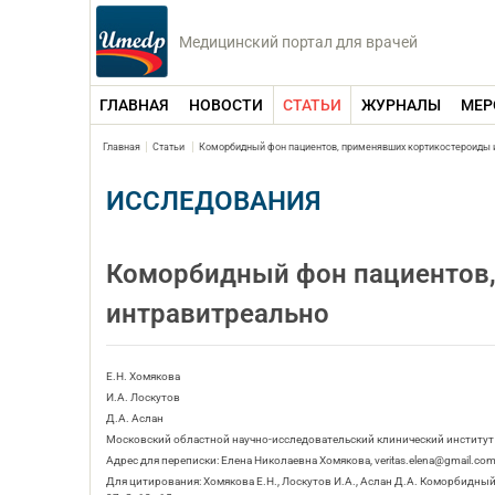
Медицинский портал для врачей
ГЛАВНАЯ
НОВОСТИ
СТАТЬИ
ЖУРНАЛЫ
МЕР
Главная
Статьи
Коморбидный фон пациентов, применявших кортикостероиды 
ИССЛЕДОВАНИЯ
Коморбидный фон пациентов
интравитреально
Е.Н. Хомякова
И.А. Лоскутов
Д.А. Аслан
Московский областной научно-исследовательский клинический институт
Адрес для переписки: Елена Николаевна Хомякова, veritas.elena@gmail.co
Для цитирования: Хомякова Е.Н., Лоскутов И.А., Аслан Д.А. Коморбидны