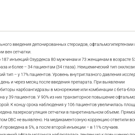
ьного введения депонированных стероидов, офтальмогипертензии 
и вен сетчатки.
 187 инъекций Озурдекса 80 мужчинам и 73 женщинам в возрасте 53
 раза и более – 34 пациентам (34 глаза). Неишемический тип окклюзи
ий тип – у 17% пациентов. Уровень внутриглазного давления иссле
день и через месяц после введения препарата. При выявлении
биторы карбоангидразы в монорежиме или комбинации с бета-бло
на у 39 пациентов. У 90% из них транзиторное повышение офтальм
торой. К концу срока наблюдения у 106 пациентов увеличилась пло
едена лазеркоагуляция сетчатки в панретинальном объеме. Прямо
пом ОВС не выявлено. На медикаментозную коррекцию ответили вс
проведена в 5%, а после второй инъекции – в 11% случаев.
 значений офтальмотонуса наблюдалась тенденция к повышению по