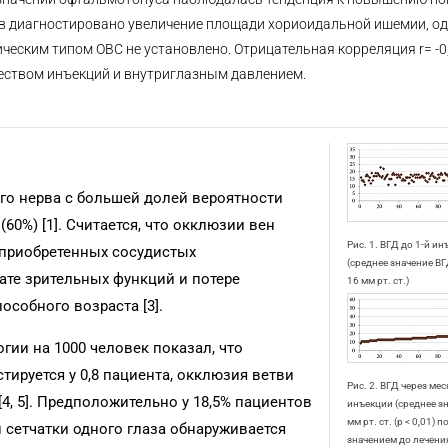
чаев диагностировано увеличение площади хориоидальной ишемии, о
еским типом ОВС не установлено. Отрицательная корреляция r= -0
чеством инъекций и внутриглазным давлением.
го нерва с большей долей вероятности
60%) [1]. Считается, что окклюзии вен
Рис. 1. ВГД до 1-й ин
 приобретенных сосудистых
(среднее значение ВГ
рате зрительных функций и потере
16 мм рт. ст.)
собного возраста [3].
гии на 1000 человек показал, что
ируется у 0,8 пациента, окклюзия ветви
Рис. 2. ВГД через мес
[4, 5]. Предположительно у 18,5% пациентов
инъекции (среднее зн
мм рт. ст. (p < 0,01)
 сетчатки одного глаза обнаруживается
значением до лечени