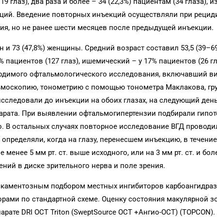
9 глаз), два раза и более – 34 (22,3%) пациентам (34 глаза), из
екций. Введение повторных инъекций осуществляли при рецид
, но не ранее шести месяцев после предыдущей инъекции.
 и 73 (47,8%) женщины. Средний возраст составил 53,5 (39–69
пациентов (127 глаз), ишемический – у 17% пациентов (26 гл
одимого офтальмологического исследования, включавший в
москопию, тонометрию с помощью тонометра Маклакова, гру
 исследовали до инъекции на обоих глазах, на следующий ден
парата. При выявлении офтальмогипертензии подбирали гипо
. В остальных случаях повторное исследование ВГД проводи
пределяли, когда на глазу, перенесшем инъекцию, в течение
е менее 5 мм рт. ст. выше исходного, или на 3 мм рт. ст. и бол
ений в диске зрительного нерва и поле зрения.
икаментозным подбором местных ингибиторов карбоангидра
рами по стандартной схеме. Оценку состояния макулярной з
ате DRI OCT Triton (SweptSource OCT +Ангио-OCT) (TOPCON).