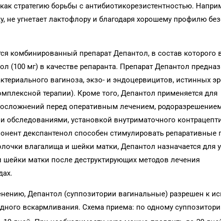
как стратегию борьбы с антибиотикорезистентностью. Напри
у, не угнетает лактофлору и благодаря хорошему профилю бе
тся комбинированный препарат Депантол, в состав которого 
нол (100 мг) в качестве репаранта. Препарат Депантол предна
актериального вагиноза, экзо- и эндоцервицитов, истинных э
омплексной терапии). Кроме того, Депантол применяется для
осложнений перед оперативным лечением, родоразрешением
 обследованиями, установкой внутриматочного контрацепти
понент декспантенол способен стимулировать репаративные
лочки влагалища и шейки матки, Депантол назначается для 
и шейки матки после деструктирующих методов лечения
дах.
нению, Депантол (суппозитории вагинальные) разрешен к и
удного вскармливания. Схема приема: по одному суппозитор