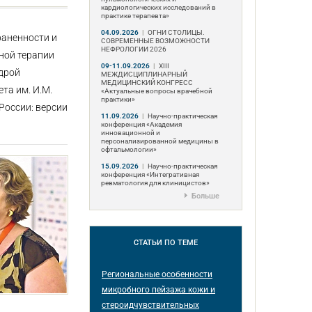
кардиологических исследований в
практике терапевта»
04.09.2026
|
ОГНИ СТОЛИЦЫ.
аненности и
СОВРЕМЕННЫЕ ВОЗМОЖНОСТИ
НЕФРОЛОГИИ 2026
ной терапии
09-11.09.2026
|
ХIII
дрой
МЕЖДИСЦИПЛИНАРНЫЙ
МЕДИЦИНСКИЙ КОНГРЕСС
та им. И.М.
«Актуальные вопросы врачебной
практики»
России: версии
11.09.2026
|
Научно-практическая
конференция «Академия
инновационной и
персонализированной медицины в
офтальмологии»
15.09.2026
|
Научно-практическая
конференция «Интегративная
ревматология для клиницистов»
Больше
СТАТЬИ
ПО ТЕМЕ
Региональные особенности
микробного пейзажа кожи и
стероидчувствительных