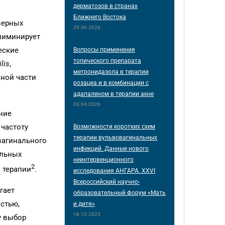
дерматозов в странах
Ближнего Востока
верных
29.06.2026
лиминирует
еские
Вопросы применения
топического препарата
ilis
,
метронидазола в терапии
вной части
розацеа и в комбинации с
адапаленом в терапии акне
03.04.2026
ние
 частоту
Возможности коротких схем
терапии вульвовагинальных
вагинального
инфекций. Данные нового
альных
неинтервенционного
2
 терапии
.
исследования АНГАРА. XXVI
Всероссийский научно-
гает
образовательный форум «Мать
стью,
и дитя»
18.12.2025
у выбор