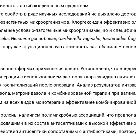
чивость к антибактериальным средствам.
его свойств в ряде научных исследований не выявлено досто
резистентных микроорганизмов. Хлоргексидин эффективно э
ельные условно-патогенные микроорганизмы, но и специфич
nalis
,
Neisseria
gonorrhoeae
,
Gardnerella
vaginalis
,
Bacteroides
frag
 не нарушает функциональную активность лактобацилл – осно
твенных формах применяется давно. Установлено, что внедре
операции с использованием раствора хлоргексидина снижает
 госпитализаций после операции. Анализ результатов интра
азола, метронидазола и комбинированной терапии при вагин
ом из всех видов монотерапии эффективнее комбинированной
ловлены наличием полимикробных ассоциаций, что предпола
ходящими в их состав антисептиками с высокой эффективно
действия антисептики сопоставимы с антибиотиками, поэтом