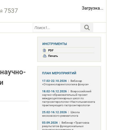
Загрузка...
7537
ей
ИНСТРУМЕНТЫ
PDF
Печать
научно-
ПЛАН МЕРОПРИЯТИЙ
и
17.02-22.10.2026
|
Вебинар
«Оториноларингология в фокусе»
18.02-16.12.2026
|
Всероссийский
научно-образовательный проект
междисциплинарных школ по
гастроэнтерологии «Настольная книга
практикующего гастроэнтеролога»
25.02-16.12.2026
|
Школа
московского ревматолога
03.09.2026
|
Вебинар «Трактовка
результатов функциональных
пульмонологических и