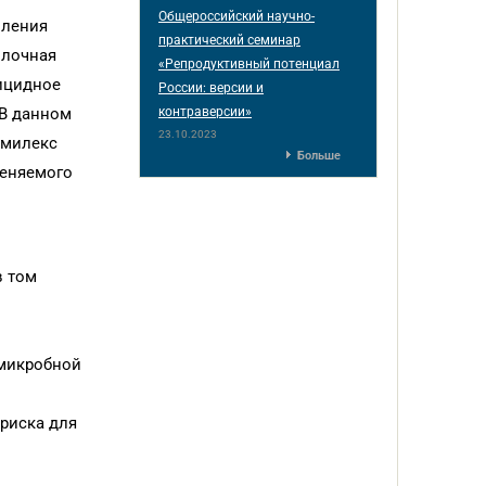
Общероссийский научно-
вления
практический семинар
олочная
«Репродуктивный потенциал
рицидное
России: версии и
контраверсии»
 В данном
23.10.2023
емилекс
Больше
меняемого
в том
 микробной
риска для