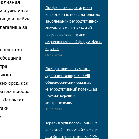
о влияния
Профилактика рецидивов
м и усиливая
инфекционно-воспалительных
алища и шейки
заболеваний репродуктивной
влагалища за
системы. XXV Юбилейный
Всероссийский научно-
образовательный форум «Мать
и дитя»
льшинство
06.12.2024
ребований.
тра
Лаборатория интимного
икла,
здоровья женщины. XVIII
Общероссийский семинар
их сред, как
«Репродуктивный потенциал
аратом выбора
России: версии и
. Депантол
контраверсии»
тики
31.10.2024
м
Терапия вульвовагинальных
инфекций – олимпийские игры
или бег с препятствиями? XVII