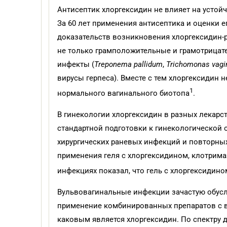
Антисептик хлоргексидин не влияет на устой
За 60 лет применения антисептика и оценки 
доказательств возникновения хлоргексидин-
не только грамположительные и грамотрицат
инфекты (
Treponema
pallidum
,
Trichomonas
vagi
вирусы герпеса). Вместе с тем хлоргексидин
1
нормального вагинального биотопа
.
В гинекологии хлоргексидин в разных лекарс
стандартной подготовки к гинекологической 
хирургических раневых инфекций и повторных
применения геля с хлоргексидином, клотрим
инфекциях показал, что гель с хлоргексидин
Вульвовагинальные инфекции зачастую обус
применение комбинированных препаратов с в
каковым является хлоргексидин. По спектру 