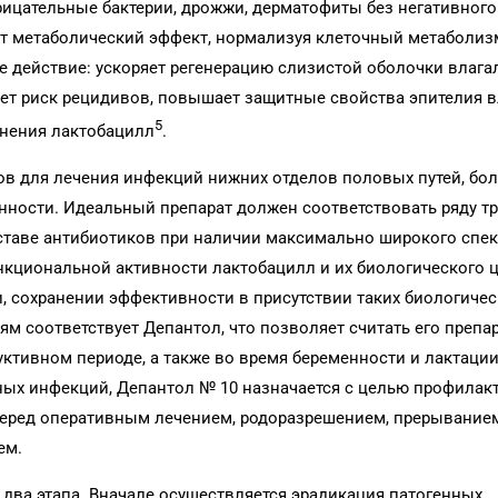
рицательные бактерии, дрожжи, дерматофиты без негативног
ет метаболический эффект, нормализуя клеточный метаболиз
е действие: ускоряет регенерацию слизистой оболочки влаг
ает риск рецидивов, повышает защитные свойства эпителия 
5
анения лактобацилл
.
ов для лечения инфекций нижних отделов половых путей, бо
енности. Идеальный препарат должен соответствовать ряду т
 составе антибиотиков при наличии максимально широкого спек
кциональной активности лактобацилл и их биологического ц
, сохранении эффективности в присутствии таких биологическ
ям соответствует Депантол, что позволяет считать его преп
ктивном периоде, а также во время беременности и лактации
ных инфекций, Депантол № 10 назначается с целью профилак
еред оперативным лечением, родоразрешением, прерывание
ем.
два этапа. Вначале осуществляется эрадикация патогенных