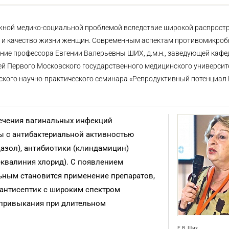
жной медико-социальной проблемой вследствие широкой распростр
 и качество жизни женщин. Современным аспектам противомикроб
ие профессора Евгении Валерьевны ШИХ, д.м.н., заведующей кафе
й Первого Московского государственного медицинского университе
ского научно-практического семинара «Репродуктивный потенциал 
ечения вагинальных инфекций
ы с антибактериальной активностью
дазол), антибиотики (клиндамицин)
еквалиния хлорид). С появлением
ьным становится применение препаратов,
 антисептик с широким спектром
привыкания при длительном
Е.В. Ших