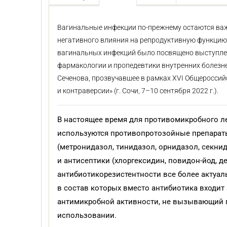
Вагинальные инфекции по-прежнему остаются ва
негативного влияния на репродуктивную функцию
вагинальных инфекций было посвящено выступлен
фармакологии и пропедевтики внутренних болезне
Сеченова, прозвучавшее в рамках XVI Общероссий
и контраверсии» (г. Сочи, 7–10 сентября 2022 г.).
В настоящее время для противомикробного л
используются противопротозойные препарат
(метронидазол, тинидазол, орнидазол, секни
и антисептики (хлоргексидин, повидон-йод, д
антибиотикорезистентности все более актуал
в состав которых вместо антибиотика входит
антимикробной активности, не вызывающий 
использовании.