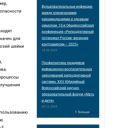
мер,
Вульвовагинальные инфекции:
зопасности
между клиническими
рекомендациями и здравым
смыслом. 10-я Общероссийская
входят
конференция «Репродуктивный
потенциал России: весенние
значен для
контраверсии – 2025»
розий шейки
18.06.2025
,
Профилактика рецидивов
ва.
инфекционно-воспалительных
заболеваний репродуктивной
 процессы
системы. XXV Юбилейный
улучшения
Всероссийский научно-
образовательный форум «Мать
и дитя»
06.12.2024
спользованию
Больше
ию
3