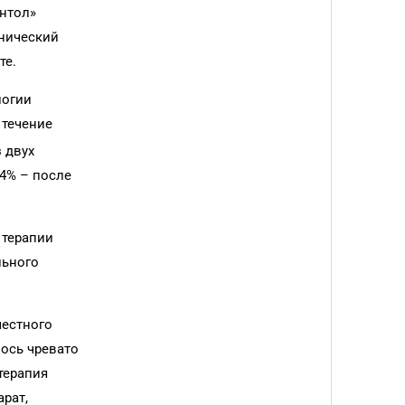
антол»
инический
те.
логии
 течение
з двух
94% – после
 терапии
льного
местного
ось чревато
терапия
рат,