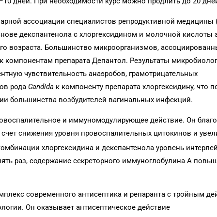
7–10 дней. При необходимости курс можно продлить до 20 дне
арной ассоциации специалистов репродуктивной медицины (
основе декспантенола с хлоргексидином и молочной кислоты
ого возраста. Большинство микроорганизмов, ассоциированн
к компонентам препарата Депантол. Результаты микробиоло
нтную чувствительность анаэробов, грамотрицательных
бов рода
Candida
к компоненту препарата хлоргексидину, что 
нии большинства возбудителей вагинальных инфекций.
вовоспалительное и иммуномодулирующее действие. Он благ
а счет снижения уровня провоспалительных цитокинов и уве
комбинации хлоргексидина и декспантенола уровень интерлей
 пять раз, содержание секреторного иммуноглобулина А повыш
мплекс современного антисептика и репаранта с тройным де
ологии. Он оказывает антисептическое действие