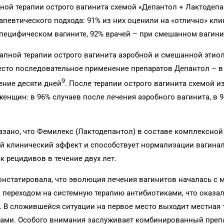
ной терапии острого вагинита схемой «Депантол + Лактодеп
апевтического подхода: 91% из них оценили на «отлично» кл
пецифическом вагините, 92% врачей – при смешанном вагини
апной терапии острого вагинита аэробной и смешанной этио
есто последовательное применение препаратов Депантол – в
9
ение десяти дней
. После терапии острого вагинита схемой и
енщин: в 96% случаев после лечения аэробного вагинита, в 
зано, что Фемилекс (Лактодепантол) в составе комплексной
ий клинический эффект и способствует нормализации вагина
 рецидивов в течение двух лет.
онстатировала, что эволюция лечения вагинитов началась с 
переходом на системную терапию антибиотиками, что оказал
 В сложившейся ситуации на первое место выходит местная 
ми. Особого внимания заслуживает комбинированный препа