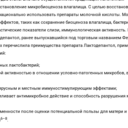
сстановление микробиоценоза влагалища. С целью восстано
рационально использовать препараты молочной кислоты. М
ффектов, таких как сохранение биоценоза влагалища, бакте
астические показатели слизи, иммунологическая активность.
одепантол, ранее выпускавшийся под торговым названием Ф
их перечислила преимущества препарата Лактодепантол, при
ий:
ных лактобактерий;
й активностью в отношении условно-патогенных микробов, 
вирусным и местным иммуностимулирующим эффектами;
иливает антимикробное действие и способность разрушения
еменности после оценки потенциальной пользы для матери и 
6–8
м
.