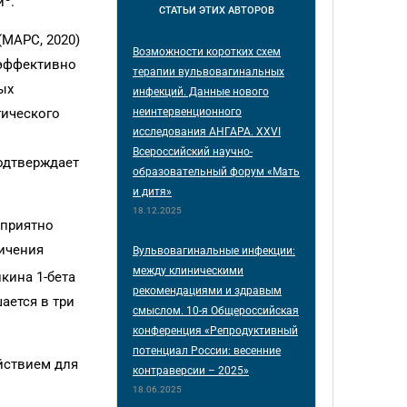
й
.
СТАТЬИ
ЭТИХ АВТОРОВ
МАРС, 2020)
Возможности коротких схем
 эффективно
терапии вульвовагинальных
ых
инфекций. Данные нового
неинтервенционного
гического
исследования АНГАРА. XXVI
Всероссийский научно-
подтверждает
образовательный форум «Мать
и дитя»
18.12.2025
оприятно
личения
Вульвовагинальные инфекции:
между клиническими
кина 1-бета
рекомендациями и здравым
ается в три
смыслом. 10-я Общероссийская
конференция «Репродуктивный
потенциал России: весенние
йствием для
контраверсии – 2025»
18.06.2025