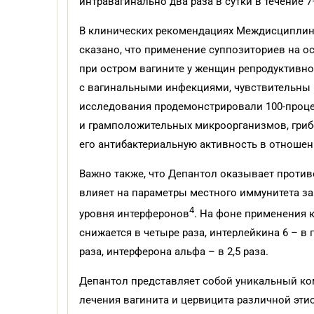
интравагинально два раза в сутки в течение 
В клинических рекомендациях Междисциплин
сказано, что применение суппозиториев на 
при остром вагините у женщин репродуктивн
с вагинальными инфекциями, чувствительны 
исследования продемонстрировали 100-проце
и грамположительных микроорганизмов, гри
его антибактериальную активность в отноше
Важно также, что Депантол оказывает проти
влияет на параметры местного иммунитета з
4
уровня интерферонов
. На фоне применения 
снижается в четыре раза, интерлейкина 6 – в
раза, интерферона альфа – в 2,5 раза.
Депантол представляет собой уникальный ко
лечения вагинита и цервицита различной эти