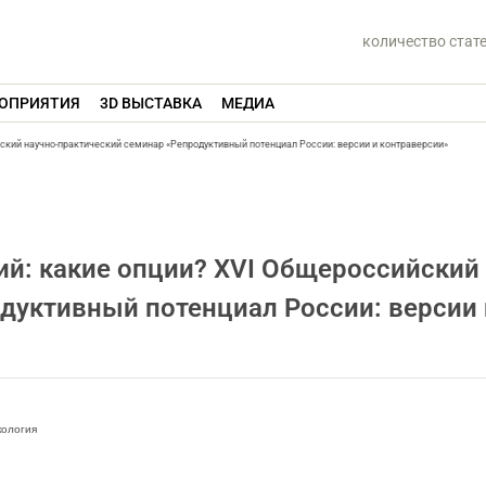
количество стат
ОПРИЯТИЯ
3D ВЫСТАВКА
МЕДИА
ский научно-практический семинар «Репродуктивный потенциал России: версии и контраверсии»
й: какие опции? XVI Общероссийский 
дуктивный потенциал России: версии 
кология