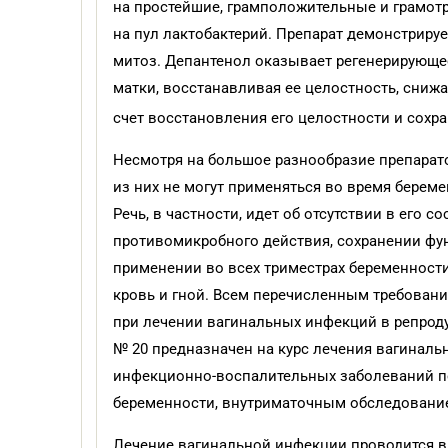
на простейшие, грамположительные и грамот
на пул лактобактерий. Препарат демонстриру
митоз. Депантенол оказывает регенерирующе
матки, восстанавливая ее целостность, сниж
счет восстановления его целостности и сохр
Несмотря на большое разнообразие препарат
из них не могут применяться во время берем
Речь, в частности, идет об отсутствии в его
противомикробного действия, сохранении фун
применении во всех триместрах беременности
кровь и гной. Всем перечисленным требовани
при лечении вагинальных инфекций в репроду
№ 20 предназначен на курс лечения вагиналь
инфекционно-воспалительных заболеваний п
беременности, внутриматочным обследовани
Лечение вагинальной инфекции проводится в 