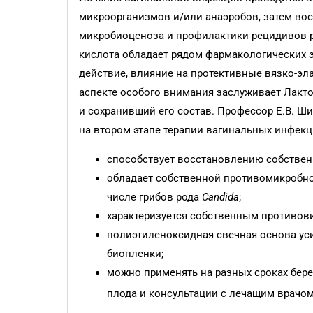
микроорганизмов и/или анаэробов, затем во
микробиоценоза и профилактики рецидивов 
кислота обладает рядом фармакологических э
действие, влияние на протективные вязко-эл
аспекте особого внимания заслуживает Лакт
и сохранивший его состав. Профессор Е.В. Ш
на втором этапе терапии вагинальных инфекц
способствует восстановлению собствен
обладает собственной противомикробно
числе грибов рода
Candida
;
характеризуется собственным противо
полиэтиленоксидная свечная основа ус
биопленки;
можно применять на разных сроках бер
плода и консультации с лечащим врачо