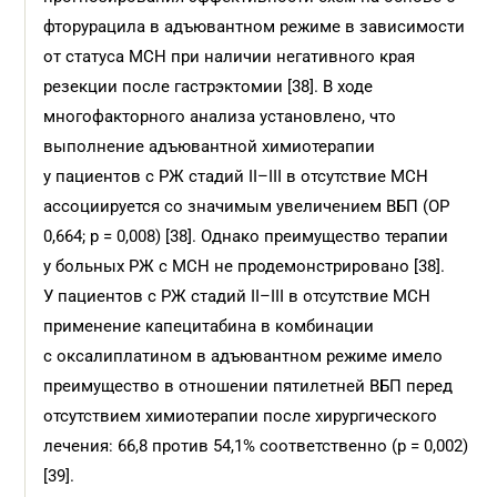
фторурацила в адъювантном режиме в зависимости
от статуса МСН при наличии негативного края
резекции после гастрэктомии [38]. В ходе
многофакторного анализа установлено, что
выполнение адъювантной химиотерапии
у пациентов с РЖ стадий II–III в отсутствие МСН
ассоциируется со значимым увеличением ВБП (ОР
0,664; p = 0,008) [38]. Однако преимущество терапии
у больных РЖ с МСН не продемонстрировано [38].
У пациентов с РЖ стадий II–III в отсутствие МСН
применение капецитабина в комбинации
с оксалиплатином в адъювантном режиме имело
преимущество в отношении пятилетней ВБП перед
отсутствием химиотерапии после хирургического
лечения: 66,8 против 54,1% соответственно (p = 0,002)
[39].