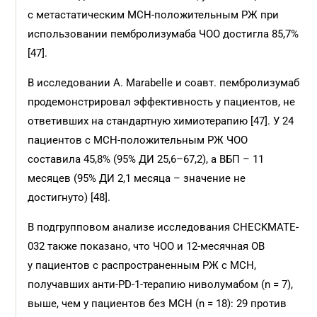
с метастатическим МСН-положительным РЖ при
использовании пембролизумаба ЧОО достигла 85,7%
[47].
В исследовании A. Marabelle и соавт. пембролизумаб
продемонстрировал эффективность у пациентов, не
ответивших на стандартную химиотерапию [47]. У 24
пациентов с МСН-положительным РЖ ЧОО
составила 45,8% (95% ДИ 25,6–67,2), а ВБП – 11
месяцев (95% ДИ 2,1 месяца – значение не
достигнуто) [48].
В подгрупповом анализе исследования CHECKMATE-
032 также показано, что ЧОО и 12-месячная ОВ
у пациентов с распространенным РЖ с МСН,
получавших анти-PD-1-терапию ниволумабом (n = 7),
выше, чем у пациентов без МСН (n = 18): 29 против