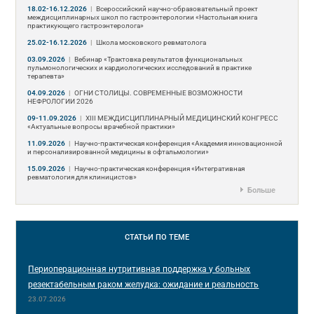
18.02-16.12.2026
|
Всероссийский научно-образовательный проект
междисциплинарных школ по гастроэнтерологии «Настольная книга
практикующего гастроэнтеролога»
25.02-16.12.2026
|
Школа московского ревматолога
03.09.2026
|
Вебинар «Трактовка результатов функциональных
пульмонологических и кардиологических исследований в практике
терапевта»
04.09.2026
|
ОГНИ СТОЛИЦЫ. СОВРЕМЕННЫЕ ВОЗМОЖНОСТИ
НЕФРОЛОГИИ 2026
09-11.09.2026
|
ХIII МЕЖДИСЦИПЛИНАРНЫЙ МЕДИЦИНСКИЙ КОНГРЕСС
«Актуальные вопросы врачебной практики»
11.09.2026
|
Научно-практическая конференция «Академия инновационной
и персонализированной медицины в офтальмологии»
15.09.2026
|
Научно-практическая конференция «Интегративная
ревматология для клиницистов»
Больше
СТАТЬИ
ПО ТЕМЕ
Периоперационная нутритивная поддержка у больных
резектабельным раком желудка: ожидание и реальность
23.07.2026