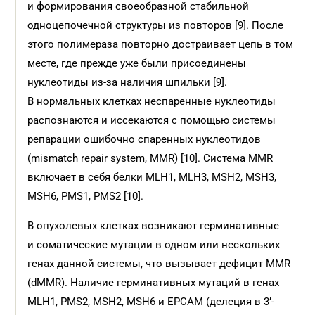
и формирования своеобразной стабильной
одноцепочечной структуры из повторов [9]. После
этого полимераза повторно достраивает цепь в том
месте, где прежде уже были присоединены
нуклеотиды из-за наличия шпильки [9].
В нормальных клетках неспаренные нуклеотиды
распознаются и иссекаются с помощью системы
репарации ошибочно спаренных нуклеотидов
(mismatch repair system, MMR) [10]. Система MMR
включает в себя белки MLH1, MLH3, MSH2, MSH3,
MSH6, PMS1, PMS2 [10].
В опухолевых клетках возникают герминативные
и соматические мутации в одном или нескольких
генах данной системы, что вызывает дефицит MMR
(dMMR). Наличие герминативных мутаций в генах
MLH1, PMS2, MSH2, MSH6 и EPCAM (делеция в 3’-