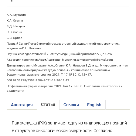
А.А. Мусаелян
К.А. Оганян
В.Д. Назаров
С.В. Лапин
С.В. Орлов
Первый Санкт-Петербургский государственный медицинский университет им.
академика И.П. Павлова
Научно-исследовательский институт медицинской приматологии, г. Сочи
Адрес для переписки: Арам Ашотович Мусаелян, a.musaelyan8@gmail.com
Для цитирования: Мусаелян А.А., Оганян К.А., Назаров В.Д. и др. Микросателлитная
нестабильность при раке желудка: основы и клиническое применение //
Эффективная фармакотерапия. 2021. Т. 17. № 30. С. 12–17.
DOI 10.33978/2307-3586-2021-17-30-12-17
Эффективная фармакотерапия. 2021.Том 17. № 30. Онкология, гематология и
радиология
Статья
Аннотация
Ссылки
English
Рак желудка (РЖ) занимает одну из лидирующих позиций
в структуре онкологической смертности. Согласно