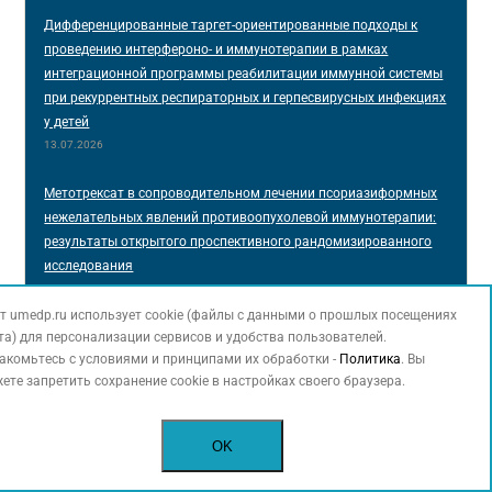
Дифференцированные таргет-ориентированные подходы к
проведению интерфероно- и иммунотерапии в рамках
интеграционной программы реабилитации иммунной системы
при рекуррентных респираторных и герпесвирусных инфекциях
у детей
13.07.2026
Метотрексат в сопроводительном лечении псориазиформных
нежелательных явлений противоопухолевой иммунотерапии:
результаты открытого проспективного рандомизированного
исследования
29.06.2026
т umedp.ru использует cookie (файлы с данными о прошлых посещениях
Эффективность иммунотерапии при распространенном
та) для персонализации сервисов и удобства пользователей.
акомьтесь с условиями и принципами их обработки -
Политика
. Вы
плоскоклеточном раке кожи: опыт Национального
ете запретить сохранение cookie в настройках своего браузера.
медицинского исследовательского центра онкологии им. Н.Н.
Блохина
12.05.2026
OK
Неоадъювантная терапия резектабельной меланомы кожи в