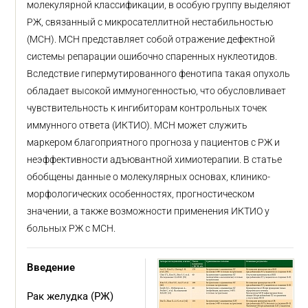
молекулярной классификации, в особую группу выделяют
РЖ, связанный с микросателлитной нестабильностью
(МСН). МСН представляет собой отражение дефектной
системы репарации ошибочно спаренных нуклеотидов.
Вследствие гипермутированного фенотипа такая опухоль
обладает высокой иммуногенностью, что обусловливает
чувствительность к ингибиторам контрольных точек
иммунного ответа (ИКТИО). МСН может служить
маркером благоприятного прогноза у пациентов с РЖ и
неэффективности адъювантной химиотерапии. В статье
обобщены данные о молекулярных основах, клинико-
морфологических особенностях, прогностическом
значении, а также возможности применения ИКТИО у
больных РЖ с МСН.
Введение
Рак желудка (РЖ)