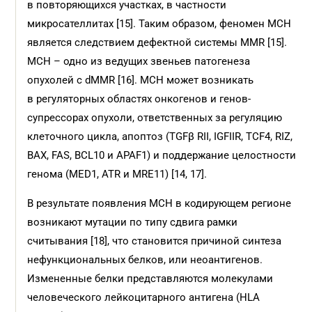
в повторяющихся участках, в частности
микросателлитах [15]. Таким образом, феномен МСН
является следствием дефектной системы MMR [15].
МСН – одно из ведущих звеньев патогенеза
опухолей с dMMR [16]. МСН может возникать
в регуляторных областях онкогенов и генов-
супрессорах опухоли, ответственных за регуляцию
клеточного цикла, апоптоз (TGFβ RII, IGFIIR, TCF4, RIZ,
BAX, FAS, BCL10 и APAF1) и поддержание целостности
генома (MED1, ATR и MRE11) [14, 17].
В результате появления МСН в кодирующем регионе
возникают мутации по типу сдвига рамки
считывания [18], что становится причиной синтеза
нефункциональных белков, или неоантигенов.
Измененные белки представляются молекулами
человеческого лейкоцитарного антигена (HLA