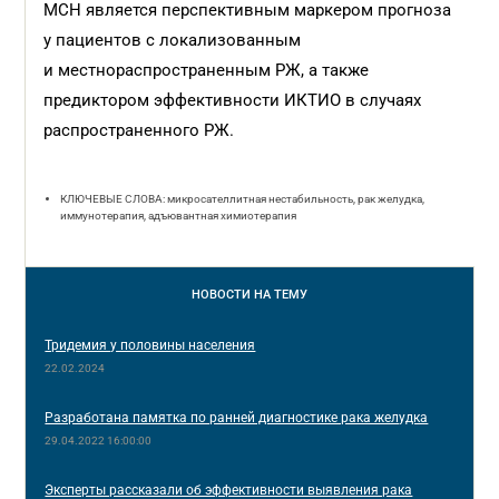
МСН является перспективным маркером прогноза
у пациентов с локализованным
и местнораспространенным РЖ, а также
предиктором эффективности ИКТИО в случаях
распространенного РЖ.
КЛЮЧЕВЫЕ СЛОВА: микросателлитная нестабильность, рак желудка,
иммунотерапия, адъювантная химиотерапия
НОВОСТИ
НА ТЕМУ
Тридемия у половины населения
22.02.2024
Разработана памятка по ранней диагностике рака желудка
29.04.2022 16:00:00
Эксперты рассказали об эффективности выявления рака