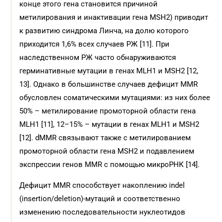
конце этого гена становится причиной
метилирования и инактивации гена MSH2) приводит
к развитию синдрома Линча, на долю которого
приходится 1,6% всех случаев РЖ [11]. При
наследственном РЖ часто обнаруживаются
герминативные мутации в генах MLH1 и MSH2 [12,
13]. Однако в большинстве случаев дефицит MMR
обусловлен соматическими мутациями: из них более
50% – метилирование промоторной области гена
MLH1 [11], 12–15% – мутации в генах MLH1 и MSH2
[12]. dMMR связывают также с метилированием
промоторной области гена MSH2 и подавлением
экспрессии генов MMR с помощью микроРНК [14].
Дефицит MMR способствует накоплению indel
(insertion/deletion)-мутаций и соответственно
изменению последовательности нуклеотидов