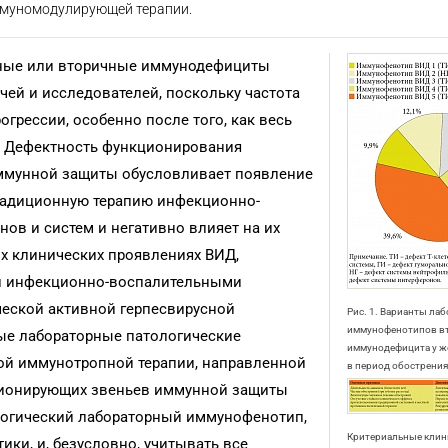
ммуномодулирующей терапии.
нные или вторичные иммунодефициты
чей и исследователей, поскольку частота
огрессии, особенно после того, как весь
. Дефектность функционирования
ммунной защиты обусловливает появление
радиционную терапию инфекционно-
ов и систем и негативно влияет на их
их клинических проявлениях ВИД,
и инфекционно-воспалительными
ческой активной герпесвирусной
Рис. 1. Варианты ла
иммунофенотипов в
ные лабораторные патологические
иммунодефицита у ж
ной иммунотропной терапии, направленной
в период обострения
ционирующих звеньев иммунной защиты
логический лабораторный иммунофенотип,
Критериальные клин
ки, и, безусловно, учитывать все