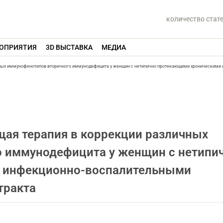
количество стат
ОПРИЯТИЯ
3D ВЫСТАВКА
МЕДИА
ных иммунофенотипов вторичного иммунодефицита у женщин с нетипично протекающими хроническими 
ая терапия в коррекции различных
 иммунодефицита у женщин с нетипи
 инфекционно-воспалительными
тракта