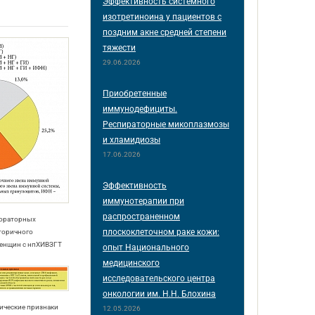
Эффективность системного
изотретиноина у пациентов с
поздним акне средней степени
тяжести
29.06.2026
Приобретенные
иммунодефициты.
Респираторные микоплазмозы
и хламидиозы
17.06.2026
Эффективность
иммунотерапии при
распространенном
бораторных
плоскоклеточном раке кожи:
торичного
енщин с нпХИВЗГТ
опыт Национального
медицинского
исследовательского центра
онкологии им. Н.Н. Блохина
ические признаки
12.05.2026