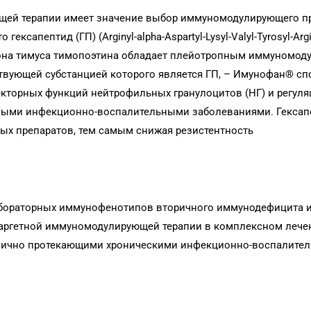
щей терапии имеет значение выбор иммуномодулирующего пр
ексапептид (ГП) (Arginyl-alpha-Aspartyl-Lysyl-Valyl-Tyrosyl-Argi
рмона тимуса тимопоэтина обладает плейотропным иммуномо
твующей субстанцией которого является ГП, – Имунофан® сп
екторных функций нейтрофильных гранулоцитов (НГ) и регул
чными инфекционно-воспалительными заболеваниями. Гексап
ых препаратов, тем самым снижая резистентность
абораторных иммунофенотипов вторичного иммунодефицита и
аргетной иммуномодулирующей терапии в комплексном лече
ично протекающими хроническими инфекционно-воспалите