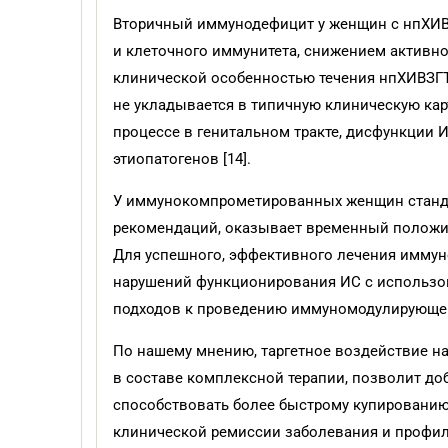
Вторичный иммунодефицит у женщин с нпХИВ
и клеточного иммунитета, снижением активн
клинической особенностью течения нпХИВЗГТ
не укладывается в типичную клиническую кар
процессе в генитальном тракте, дисфункции 
этиопатогенов [14].
У иммунокомпрометированных женщин стандар
рекомендаций, оказывает временный положит
Для успешного, эффективного лечения имм
нарушений функционирования ИС с использов
подходов к проведению иммуномодулирующей 
По нашему мнению, таргетное воздействие 
в составе комплексной терапии, позволит до
способствовать более быстрому купированию 
клинической ремиссии заболевания и профил