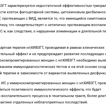
ЗГТ характеризуется недостаточной эффективностью гумора
ости клеток фагоцитарной системы, цитокиновым дисбаланс
, протекающих с ВИД, является то, что имеющийся симптомо
тину, что свидетельствует о нетипично протекающем воспал
ИС и, как следствие, о нарушении элиминации и длительной п
тная терапия нпХИВЗГТ, проводимая в рамках клинических
ельный эффект и не предупреждает развитие последующих 
унокомпрометированных женщин с нпХИВЗГТ необходимо выя
анием иммунодиагностических тестов и на этой основе соз
терапии в зависимости от вариантов выявленных дисфункци
на ИС у иммунокомпрометированных женщин с нпХИВЗГТ, про
биться позитивного иммунологического эффекта, что будет
воспалительного процесса в генитальном тракте, более дли
актике отдаленных неблагоприятных последствий.