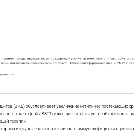
 Таргетная иммуномодулирующая терапия в коррекции различных иммунофенотипов вторичного 
льными заболеваниями генитального тракта. Эффективная фармакотерапия. 2025; 21 (13): 
мунология
цитов (ВИД) обусловливает увеличение нетипично протекающих хр
ьного тракта (нпХИВЗГТ) у женщин, что диктует необходимость в
щей терапии.
аторных иммунофенотипов вторичного иммунодефицита и оценить 