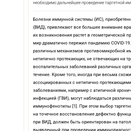
необходимо дальнейшее проведение таргетной и
Болезни иммунной системы (ИС), приобрете
(ВИД), привлекают все большее внимание вра
их возникновения растет в геометрической пр
мир драматично пережил пандемию COVID-19
различных механизмов противомикробной и
нетипично протекающих, не отвечающих на т
воспалительных заболеваний различных орган
течение. Кроме того, иногда при весьма схож
ассоциированных с нетипично протекающим
заболеваниями, например с атипичной хрони
инфекцией (ГВИ), могут наблюдаться различ
иммунофенотипы [1]. При этом выбор таргет
на точечное восстановление дефектно функ
при ВИД, должен быть ориентирован на пато
выявленный при проведении иммунодиагности