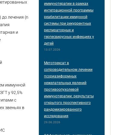
метированных
иммунотерапии в рамках
интеграционной программы
реабилитации иммунной
 до лечения (n
системы при рекуррентных
рапия
респираторных и
итарная и
герпесвирусных инфекциях у
е
детей
13.07.2026
й
Метотрексат в
сопроводительном лечении
псориазиформных
нежелательных явлений
ием иммунной
противоопухолевой
ЗГТ у 92,5%
иммунотерапии: результаты
типами с
открытого проспективного
ех звеньях в
рандомизированного
исследования
29.06.2026
 ИС