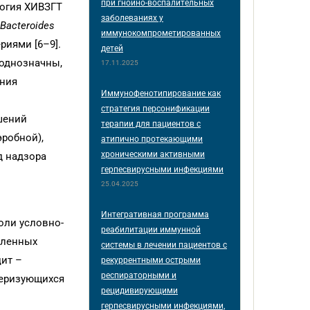
при гнойно-воспалительных
логия ХИВЗГТ
заболеваниях у
Bacteroides
иммунокомпрометированных
ериями [6–9].
детей
однозначны,
17.11.2025
ения
Иммунофенотипирование как
стратегия персонификации
шений
терапии для пациентов с
эробной),
атипично протекающими
хроническими активными
д надзора
герпесвирусными инфекциями
25.04.2025
Интегративная программа
оли условно-
реабилитации иммунной
еленных
системы в лечении пациентов с
цит –
рекуррентными острыми
респираторными и
теризующихся
рецидивирующими
герпесвирусными инфекциями,