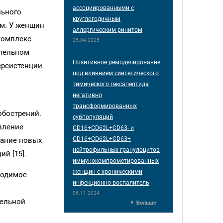
ассоциированными с
льного
круглогодичным
ом. У женщин
аллергическим ринитом
комплекс
25.04.2025
ительном
Позитивное ремоделирование
ерсистенции
под влиянием синтетического
тимического гексапептида
негативно
трансформированных
обострений.
субпопуляций
вление
CD16+CD62L+CD63- и
CD16+CD62L+CD63+
дание новых
нейтрофильных гранулоцитов
й [15].
иммунокомпрометированных
женщин с хроническими
водимое
инфекционно-воспалитель
06.11.2024
тельной
Больше