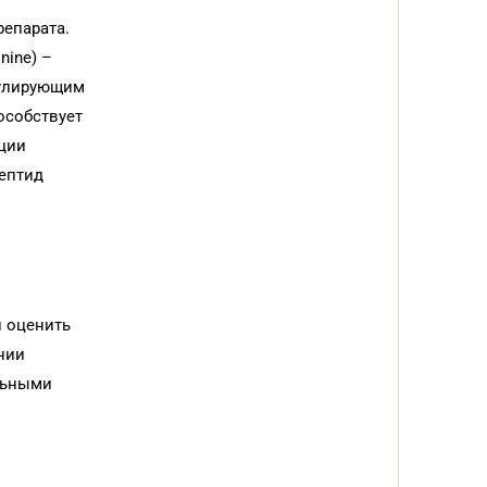
епарата.
nine) –
дулирующим
особствует
яции
ептид
 оценить
нии
льными