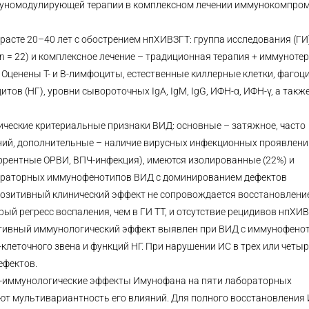
муномодулирующей терапии в комплексном лечении иммунокомпро
асте 20–40 лет с обострением нпХИВЗГТ: группа исследования (ГИ)
 n = 22) и комплексное лечение – традиционная терапия + иммуноте
 Оценены Т- и В-лимфоциты, естественные киллерные клетки, фагоц
в (НГ), уровни сывороточных IgA, IgM, IgG, ИФН-α, ИФН-γ, а такж
ические критериальные признаки ВИД: основные – затяжное, часто
ний, дополнительные – наличие вирусных инфекционных проявлени
ррентные ОРВИ, ВПЧ-инфекция), имеются изолированные (22%) и
ораторных иммунофенотипов ВИД с доминированием дефектов
позитивный клинический эффект не сопровождается восстановлен
рый регресс воспаления, чем в ГИ ТТ, и отсутствие рецидивов нпХИВ
тивный иммунологический эффект выявлен при ВИД с иммунофено
клеточного звена и функций НГ. При нарушении ИС в трех или четыр
ефектов.
о-иммунологические эффекты Имунофана на пяти лабораторных
т мультивариантность его влияний. Для полного восстановления