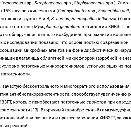
nterococcus
spp.,
Streptococcus
spp.,
Staphylococcus
spp.). Этио
 в 15% случаев кишечными (
Campylobacter
spp.,
Escherichia coli
,
рептококки группы A и В,
S. aureus
,
Haemophilus influenzae
) бакт
атного патогена
Mycoplasma genitalium
в этиологии ХИВЗГТ не
стоты обнаружения данного возбудителя при развитии воспал
ровых исследований показано, что особенностью современной
ассоциации микробных агентов на фоне дисбиотических нару
аминации влагалища облигатной микрофлорой (аэробной и ана
условно-патогенных микроорганизмов, ускользающих из-по
 патогенности.
о, зачастую бесконтрольного и многократного использования
тия антибиотикорезистентности, способствует увеличению р
ИВЗГТ, которые приобретают патогенные свойства при опред
езистентности [13]. Вторичный (приобретенный) иммунодефи
оотношений при развитии и прогрессировании ХИВЗГТ, харак
ных реакций.