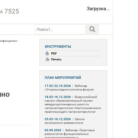
Загрузка...
7525
ей
инфекционно-
ИНСТРУМЕНТЫ
PDF
Печать
ПЛАН МЕРОПРИЯТИЙ
17.02-22.10.2026
|
Вебинар
«Оториноларингология в фокусе»
чно
18.02-16.12.2026
|
Всероссийский
научно-образовательный проект
междисциплинарных школ по
гастроэнтерологии «Настольная книга
практикующего гастроэнтеролога»
25.02-16.12.2026
|
Школа
московского ревматолога
03.09.2026
|
Вебинар «Трактовка
результатов функциональных
пульмонологических и