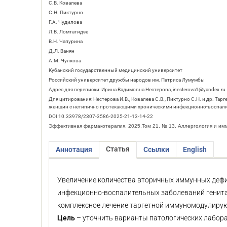
С.В. Ковалева
С.Н. Пиктурно
Г.А. Чудилова
Л.В. Ломтатидзе
В.Н. Чапурина
Д.Л. Ванян
А.М. Чулкова
Кубанский государственный медицинский университет
Российский университет дружбы народов им. Патриса Лумумбы
Адрес для переписки: Ирина Вадимовна Нестерова, inesterova1@yandex.ru
Для цитирования: Нестерова И.В., Ковалева С.В., Пиктурно С.Н. и др.
женщин с нетипично протекающими хроническими инфекционно-воспалите
DOI 10.33978/2307-3586-2025-21-13-14-22
Эффективная фармакотерапия. 2025.Том 21. № 13. Аллергология и им
Статья
Аннотация
Ссылки
English
Увеличение количества вторичных иммунных дефи
инфекционно-воспалительных заболеваний генитал
комплексное лечение таргетной иммуномодулирую
Цель
– уточнить варианты патологических лабор