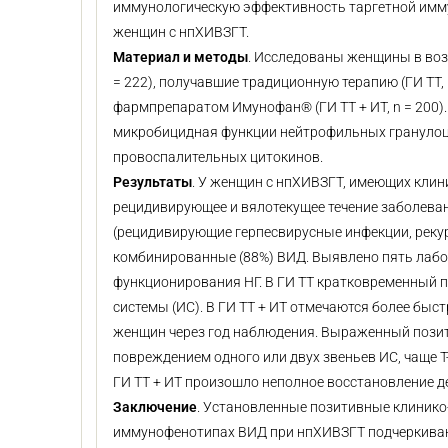
иммунологическую эффективность таргетной им
женщин с нпХИВЗГТ.
Материал и методы
. Исследованы женщины в возр
= 222), получавшие традиционную терапию (ГИ ТТ,
фармпрепаратом Имунофан® (ГИ ТТ + ИТ, n = 200).
микробицидная функции нейтрофильных гранулоцито
провоспалительных цитокинов.
Результаты
. У женщин с нпХИВЗГТ, имеющих клин
рецидивирующее и вялотекущее течение заболева
(рецидивирующие герпесвирусные инфекции, реку
комбинированные (88%) ВИД. Выявлено пять лаб
функционирования НГ. В ГИ ТТ кратковременный 
системы (ИС). В ГИ ТТ + ИТ отмечаются более быст
женщин через год наблюдения. Выраженный пози
повреждением одного или двух звеньев ИС, чаще Т-
ГИ ТТ + ИТ произошло неполное восстановление д
Заключение
. Установленные позитивные клиник
иммунофенотипах ВИД при нпХИВЗГТ подчеркиваю