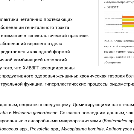
иммунокомпрометир
нпХИВЗГТ
илактики нетипично протекающих
болеваний генитального тракта
 внимание в гинекологической практике.
Рис. 2. Клиническая
заболеваний верхнего отдела
таргетной иммуном
 представлены как одной формой
терапии у иммунок
женщин с нпХИВЗГТ 
зличной комбинацией нозологий.
обострения
 того, что ХИВЗГТ ассоциированы
епродуктивного здоровья женщины: хроническая тазовая бол
струальной функции, гиперпластические процессы эндометрия
м данным, сводится к следующему. Доминирующими патогенам
atis
и
Neisseria gonorrhoeae
. Согласно последним данным, чащ
иированные с анаэробными микроорганизмами (
Bacteroides
spp
tococcus
spp.,
Prevotella
spp.,
Mycoplasma hominis
,
Actinomyces i