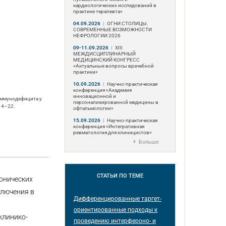
кардиологических исследований в
практике терапевта»
04.09.2026
|
ОГНИ СТОЛИЦЫ.
СОВРЕМЕННЫЕ ВОЗМОЖНОСТИ
НЕФРОЛОГИИ 2026
09-11.09.2026
|
ХIII
МЕЖДИСЦИПЛИНАРНЫЙ
МЕДИЦИНСКИЙ КОНГРЕСС
«Актуальные вопросы врачебной
практики»
10.09.2026
|
Научно-практическая
конференция «Академия
инновационной и
иммунодефицита у
персонализированной медицины в
14–22.
офтальмологии»
15.09.2026
|
Научно-практическая
конференция «Интегративная
ревматология для клиницистов»
Больше
СТАТЬИ
ПО ТЕМЕ
онических
ключения в
Дифференцированные таргет-
ориентированные подходы к
клинико-
проведению интерфероно- и