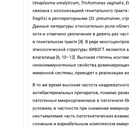
Ureaplasma urealyticum
,
Trichomonas vaginalis
,
E
связана с колонизацией генитального тракта
fragilis
) и респираторными (
St. pneumoniae
, ст
Данные литературы относительно роли облиг
хотя и отмечено увеличение в девять раз ча
в генитальном тракте [4]. В ряде многоцент
этиологической структуры ХИВЗГТ являются 
влагалища [6, 10–12]. Высокая степень конт
низкоиммуногенные свойства доминирующих 
иммунной системы, приводят к реализации их
В то же время высокая частота неадекватног
антибактериальных препаратов, помимо разви
патогенных микроорганизмов в патогенезе Х
условиях, в частности при снижении иммунор
неотъемлемая часть патогенетических взаим
сложным и вариабельным комплексом иммун