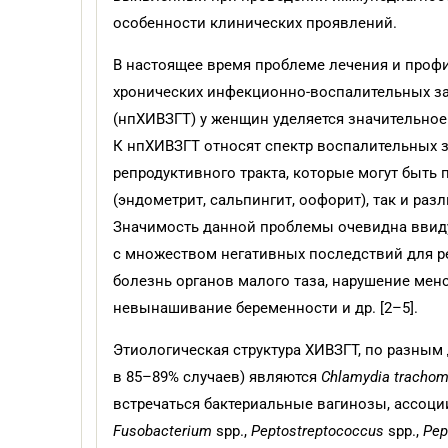
особенности клинических проявлений.
В настоящее время проблеме лечения и проф
хронических инфекционно-воспалительных за
(нпХИВЗГТ) у женщин уделяется значительное
К нпХИВЗГТ относят спектр воспалительных 
репродуктивного тракта, которые могут быть
(эндометрит, сальпингит, оофорит), так и ра
Значимость данной проблемы очевидна ввиду
с множеством негативных последствий для р
болезнь органов малого таза, нарушение мен
невынашивание беременности и др. [2–5].
Этиологическая структура ХИВЗГТ, по разны
в 85–89% случаев) являются
Chlamydia trachom
встречаться бактериальные вагинозы, ассоц
Fusobacterium
spp.,
Peptostreptococcus
spp.,
Pep