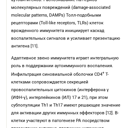
молекулярных повреждений (damage-associated
molecular patterns, DAMPs) Толл-подобными
рецепторами (Toll-like receptors, TLRs) клеток
врожденного иммунитета инициирует каскад
воспалительных сигналов и усиливает презентацию
антигена [11].
Адаптивное звено иммунитета играет интегральную
роль в поддержании аутоиммунного воспаления.
+
Инфильтрация синовиальной оболочки CD4
Т-
клетками сопровождается секрецией
провоспалительных цитокинов (интерферона γ
(ИФН-γ), интерлейкинов (ИЛ) 17 и 21), при этом
субпопуляции Th1 и Th17 имеют решающее значение
для активации других иммунных эффекторов [12]. В-
клетки участвуют в патогенезе РА посредством