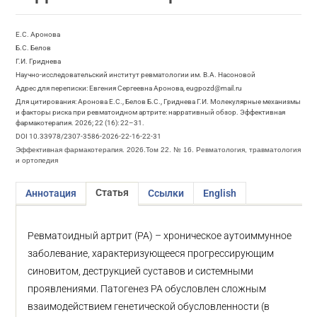
Е.С. Аронова
Б.С. Белов
Г.И. Гриднева
Научно-исследовательский институт ревматологии им. В.А. Насоновой
Адрес для переписки: Евгения Сергеевна Аронова, eugpozd@mail.ru
Для цитирования: Аронова Е.С., Белов Б.С., Гриднева Г.И. Молекулярные механизмы
и факторы риска при ревматоидном артрите: нарративный обзор. Эффективная
фармакотерапия. 2026; 22 (16): 22–31.
DOI 10.33978/2307-3586-2026-22-16-22-31
Эффективная фармакотерапия. 2026.Том 22. № 16. Ревматология, травматология
и ортопедия
Статья
Аннотация
Ссылки
English
Ревматоидный артрит (РА) – хроническое аутоиммунное
заболевание, характеризующееся прогрессирующим
синовитом, деструкцией суставов и системными
проявлениями. Патогенез РА обусловлен сложным
взаимодействием генетической обусловленности (в