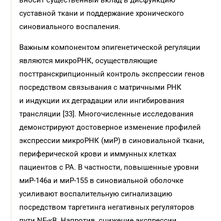
вносит существенный вклад в дисфункцию
суставной ткани и поддержание хронического
синовиального воспаления.
Важным компонентом эпигенетической регуляции
являются микроРНК, осуществляющие
посттранскрипционный контроль экспрессии генов
посредством связывания с матричными РНК
и индукции их деградации или ингибирования
трансляции [33]. Многочисленные исследования
демонстрируют достоверное изменение профилей
экспрессии микроРНК (миР) в синовиальной ткани,
периферической крови и иммунных клетках
пациентов с РА. В частности, повышенные уровни
миР-146а и миР-155 в синовиальной оболочке
усиливают воспалительную сигнализацию
посредством таргетинга негативных регуляторов
пути NF-κB. Напротив, снижение экспрессии