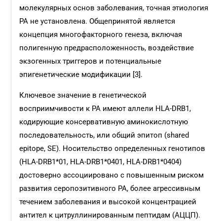
молекулярных основ заболевания, точная этиология
РА не установлена. Общепринятой является
концепция многофакторного генеза, включая
полигенную предрасположенность, воздействие
экзогенных триггеров и потенциальные
эпигенетические модификации [3].
Ключевое значение в генетической
восприимчивости к РА имеют аллели HLA-DRB1,
кодирующие консервативную аминокислотную
последовательность, или общий эпитоп (shared
epitope, SE). Носительство определенных генотипов
(HLA-DRB1*01, HLA-DRB1*0401, HLA-DRB1*0404)
достоверно ассоциировано с повышенным риском
развития серопозитивного РА, более агрессивным
течением заболевания и высокой концентрацией
антител к цитруллинированным пептидам (АЦЦП).