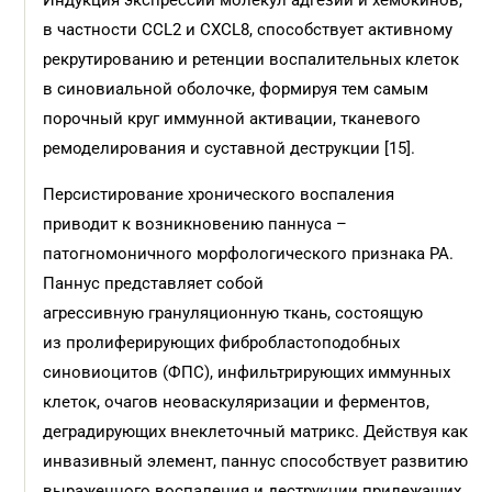
Индукция экспрессии молекул адгезии и хемокинов,
в частности CCL2 и CXCL8, способствует активному
рекрутированию и ретенции воспалительных клеток
в синовиальной оболочке, формируя тем самым
порочный круг иммунной активации, тканевого
ремоделирования и суставной деструкции [15].
Персистирование хронического воспаления
приводит к возникновению паннуса –
патогномоничного морфологического признака РА.
Паннус представляет собой
агрессивную грануляционную ткань, состоящую
из пролиферирующих фибробластоподобных
синовиоцитов (ФПС), инфильтрирующих иммунных
клеток, очагов неоваскуляризации и ферментов,
деградирующих внеклеточный матрикс. Действуя как
инвазивный элемент, паннус способствует развитию
выраженного воспаления и деструкции прилежащих