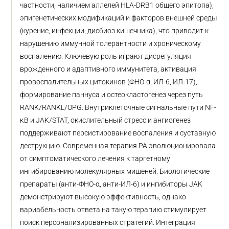
частности, наличием аллелей HLA-DRB1 общего эпитопа),
эпигенетических модификаций и факторов внешней среды
(курение, инфекции, дисбиоз кишечника), что приводит к
нарушению иммунной толерантности и хроническому
воспалению. Ключевую роль играют дисрегуляция
врожденного и адаптивного иммунитета, активация
провоспалительных цитокинов (ФНО-α, ИЛ-6, ИЛ-17),
формирование паннуса и остеокластогенез через путь
RANK/RANKL/OPG. Внутриклеточные сигнальные пути NF-
κB и JAK/STAT, окислительный стресс и ангиогенез
поддерживают персистирование воспаления и суставную
деструкцию. Современная терапия РА эволюционировала
от симптоматического лечения к таргетному
ингибированию молекулярных мишеней. Биологические
препараты (анти-ФНО-α, анти-ИЛ-6) и ингибиторы JAK
демонстрируют высокую эффективность, однако
вариабельность ответа на такую терапию стимулирует
поиск персонализированных стратегий. Интеграция