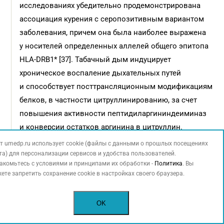
исследованиях убедительно продемонстрирована
ассоциация курения с серопозитивным вариантом
заболевания, причем она была наиболее выражена
у носителей определенных аллелей общего эпитопа
HLA-DRB1* [37]. Табачный дым индуцирует
хроническое воспаление дыхательных путей
и способствует посттрансляционным модификациям
белков, в частности цитруллинированию, за счет
повышения активности пептидиларгининдеиминаз
и конверсии остатков аргинина в цитруллин.
Цитруллинированные белки функционируют как
т umedp.ru использует cookie (файлы с данными о прошлых посещениях
неоантигены, запускающие аутоиммунный ответ
та) для персонализации сервисов и удобства пользователей.
акомьтесь с условиями и принципами их обработки -
Политика
. Вы
и стимулирующие продукцию АЦЦП [38]. Помимо
ете запретить сохранение cookie в настройках своего браузера.
индукции цитруллинирования курение нарушает
регуляцию воспалительного ответа, усиливает
OK
окислительный стресс и снижает эффективность
базисных противовоспалительных препаратов