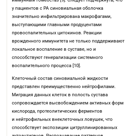
иммунный гомеостаз [9]. Следует подчеркнуть, что
у пациентов с РА синовиальная оболочка
значительно инфильтрирована макрофагами,
выступающими главными продуцентами
провоспалительных цитокинов. Реакции
врожденного иммунитета не только поддерживают
локальное воспаление в суставе, но и
способствуют генерализации системного
воспалительного процесса [10].
Клеточный состав синовиальной жидкости
представлен преимущественно нейтрофилами.
Миграция данных клеток в полость сустава
сопровождается высвобождением активных форм
кислорода, протеолитических ферментов
и нейтрофильных внеклеточных ловушек, что
способствует экспозиции цитруллинированных
аутоантигенов. Распознавание паттернов