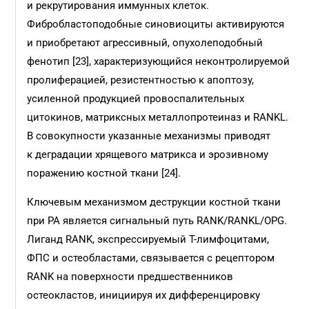
и рекрутирования иммунных клеток.
Фибробластоподобные синовиоциты активируются
и приобретают агрессивный, опухолеподобный
фенотип [23], характеризующийся неконтролируемой
пролиферацией, резистентностью к апоптозу,
усиленной продукцией провоспалительных
цитокинов, матриксных металлопротеиназ и RANKL.
В совокупности указанные механизмы приводят
к деградации хрящевого матрикса и эрозивному
поражению костной ткани [24].
Ключевым механизмом деструкции костной ткани
при РА является сигнальный путь RANK/RANKL/OPG.
Лиганд RANK, экспрессируемый Т-лимфоцитами,
ФПС и остеобластами, связывается с рецептором
RANK на поверхности предшественников
остеокластов, инициируя их дифференцировку