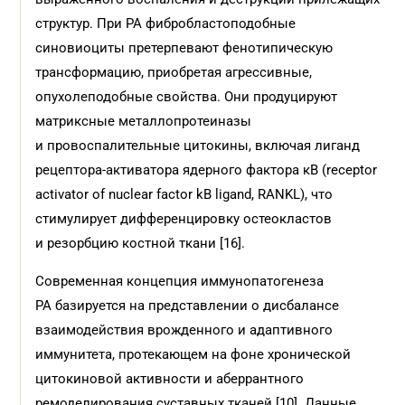
структур. При РА фибробластоподобные
синовиоциты претерпевают фенотипическую
трансформацию, приобретая агрессивные,
опухолеподобные свойства. Они продуцируют
матриксные металлопротеиназы
и провоспалительные цитокины, включая лиганд
рецептора-активатора ядерного фактора κB (receptor
activator of nuclear factor kB ligand, RANKL), что
стимулирует дифференцировку остеокластов
и резорбцию костной ткани [16].
Современная концепция иммунопатогенеза
РА базируется на представлении о дисбалансе
взаимодействия врожденного и адаптивного
иммунитета, протекающем на фоне хронической
цитокиновой активности и аберрантного
ремоделирования суставных тканей [10]. Данные