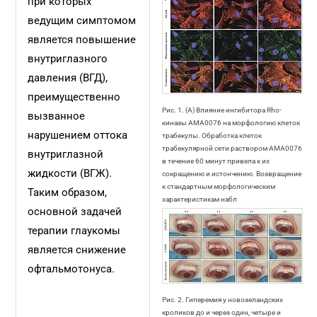
при которых
ведущим симптомом
является повышение
внутриглазного
давления (ВГД),
преимущественно
Рис. 1. (A) Влияние ингибитора Rho-
вызванное
киназы AMA0076 на морфологию клеток
нарушением оттока
трабекулы. Обработка клеток
трабекулярной сети раствором AMA0076
внутриглазной
в течение 60 минут привела к их
жидкости (ВГЖ).
сокращению и истончению. Возвращение
к стандартным морфологическим
Таким образом,
характеристикам набл
основной задачей
терапии глаукомы
является снижение
офтальмотонуса.
Рис. 2. Гиперемия у новозеландских
кроликов до и через один, четыре и