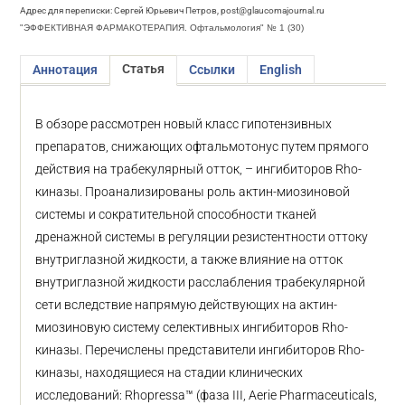
Адрес для переписки: Сергей Юрьевич Петров, post@glaucomajournal.ru
"ЭФФЕКТИВНАЯ ФАРМАКОТЕРАПИЯ. Офтальмология" № 1 (30)
Статья
Аннотация
Ссылки
English
В обзоре рассмотрен новый класс гипотензивных
препаратов, снижающих офтальмотонус путем прямого
действия на трабекулярный отток, – ингибиторов Rho-
киназы. Проанализированы роль актин-миозиновой
системы и сократительной способности тканей
дренажной системы в регуляции резистентности оттоку
внутриглазной жидкости, а также влияние на отток
внутриглазной жидкости расслабления трабекулярной
сети вследствие напрямую действующих на актин-
миозиновую систему селективных ингибиторов Rho-
киназы. Перечислены представители ингибиторов Rho-
киназы, находящиеся на стадии клинических
исследований: Rhopressa™ (фаза III, Aerie Pharmaceuticals,