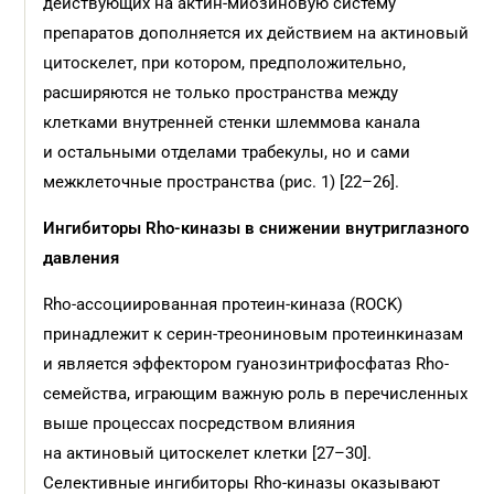
действующих на актин-миозиновую систему
препаратов дополняется их действием на актиновый
цитоскелет, при котором, предположительно,
расширяются не только пространства между
клетками внутренней стенки шлеммова канала
и остальными отделами трабекулы, но и сами
межклеточные пространства (рис. 1) [22–26].
Ингибиторы Rho-киназы в снижении внутриглазного
давления
Rho-ассоциированная протеин-киназа (ROCK)
принадлежит к серин-треониновым протеинкиназам
и является эффектором гуанозинтрифосфатаз Rho-
семейства, играющим важную роль в перечисленных
выше процессах посредством влияния
на актиновый цитоскелет клетки [27–30].
Селективные ингибиторы Rho-киназы оказывают