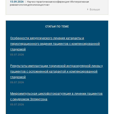
15.09.2026
|
Научно-практическая конференция «Интегративная
ревматология для клиницистов»
Больше
СТАТЬИ
ПО ТЕМЕ
Особенности хирургического лечения катаракты и
периоперационного ведения пациентов с компенсированной
глаукомой
03.07.2026
Результаты имплантации торической интраокулярной линзы у
пациентов с осложненной катарактой и компенсированной
глаукомой
03.07.2026
Микроимпульсная циклофотокоагуляция в лечении пациентов
с синдромом Эллингсона
03.07.2026