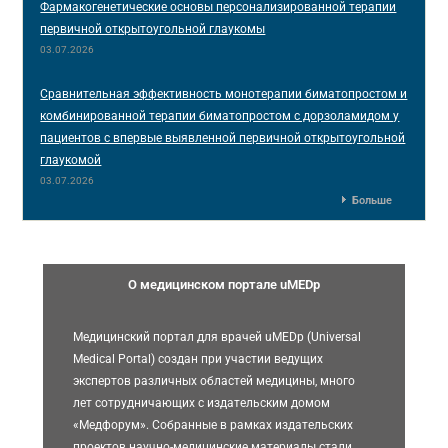
Фармакогенетические основы персонализированной терапии
первичной открытоугольной глаукомы
03.07.2026
Сравнительная эффективность монотерапии биматопростом и
комбинированной терапии биматопростом с дорзоламидом у
пациентов с впервые выявленной первичной открытоугольной
глаукомой
03.07.2026
Больше
О медицинском портале uMEDp
Медицинский портал для врачей uMEDp (Universal
Medical Portal) создан при участии ведущих
экспертов различных областей медицины, много
лет сотрудничающих с издательским домом
«Медфорум». Собранные в рамках издательских
проектов научно-медицинские материалы стали