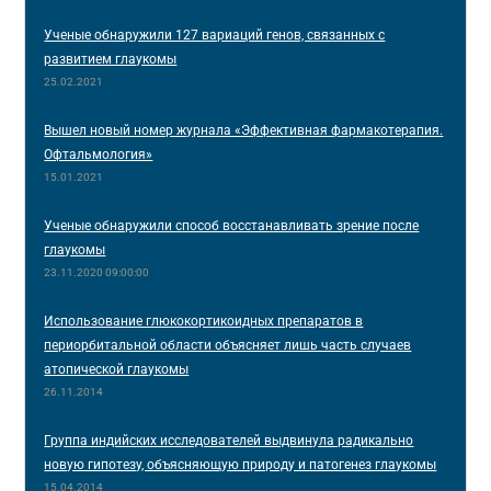
Ученые обнаружили 127 вариаций генов, связанных с
развитием глаукомы
25.02.2021
Вышел новый номер журнала «Эффективная фармакотерапия.
Офтальмология»
15.01.2021
Ученые обнаружили способ восстанавливать зрение после
глаукомы
23.11.2020 09:00:00
Использование глюкокортикоидных препаратов в
периорбитальной области объясняет лишь часть случаев
атопической глаукомы
26.11.2014
Группа индийских исследователей выдвинула радикально
новую гипотезу, объясняющую природу и патогенез глаукомы
15.04.2014