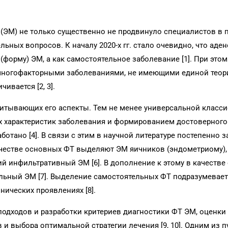
 (ЭМ) не только существенно не продвинуло специалистов в
льных вопросов. К началу 2020-х гг. стало очевидно, что аде
(форму) ЭМ, а как самостоятельное заболевание [1]. При этом
 многофакторными заболеваниями, не имеющими единой теор
ивается [2, 3].
итывающих его аспекты. Тем не менее универсальной класс
х характеристик заболевания и формированием достоверного
ботано [4]. В связи с этим в научной литературе постепенно 
качестве основных ФТ выделяют ЭМ яичников (эндометриому),
 инфильтративный ЭМ [6]. В дополнение к этому в качестве
льный ЭМ [7]. Выделение самостоятельных ФТ подразумевает
нических проявлениях [8].
одходов и разработки критериев диагностики ФТ ЭМ, оценки
 и выбора оптимальной стратегии лечения [9, 10]. Одним из 