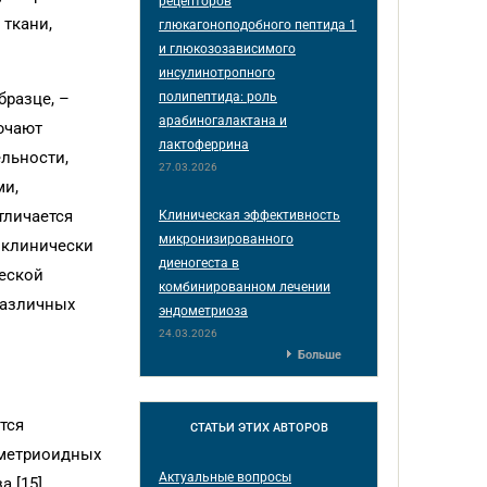
рецепторов
 ткани,
глюкагоноподобного пептида 1
и глюкозозависимого
инсулинотропного
полипептида: роль
разце, –
арабиногалактана и
ючают
лактоферрина
льности,
27.03.2026
ми,
тличается
Клиническая эффективность
микронизированного
 клинически
диеногеста в
еской
комбинированном лечении
различных
эндометриоза
24.03.2026
Больше
тся
СТАТЬИ
ЭТИХ АВТОРОВ
ометриоидных
Актуальные вопросы
 [15].