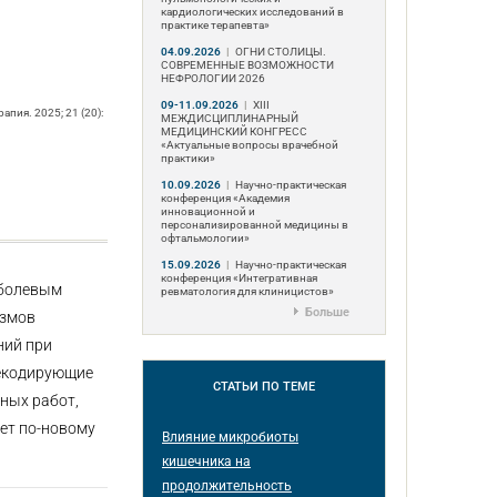
кардиологических исследований в
практике терапевта»
04.09.2026
|
ОГНИ СТОЛИЦЫ.
СОВРЕМЕННЫЕ ВОЗМОЖНОСТИ
НЕФРОЛОГИИ 2026
09-11.09.2026
|
ХIII
пия. 2025; 21 (20):
МЕЖДИСЦИПЛИНАРНЫЙ
МЕДИЦИНСКИЙ КОНГРЕСС
«Актуальные вопросы врачебной
практики»
10.09.2026
|
Научно-практическая
конференция «Академия
инновационной и
персонализированной медицины в
офтальмологии»
15.09.2026
|
Научно-практическая
конференция «Интегративная
 болевым
ревматология для клиницистов»
Больше
измов
ний при
некодирующие
СТАТЬИ
ПО ТЕМЕ
ных работ,
ет по-новому
Влияние микробиоты
кишечника на
продолжительность