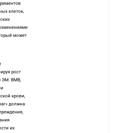
ериментов
ных клеток,
еских
 изменениями
оторый может
т
ируя рост
 ЭМ. ВМВ,
ии
ской крови,
фаг» должна
преждения,
ания
ости их