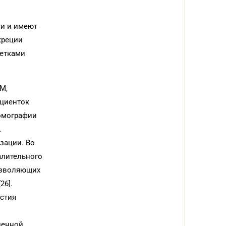
ти и имеют
креции
летками
М,
ациенток
омографии
.
зации. Во
алительного
позволяющих
26].
стия
ленной