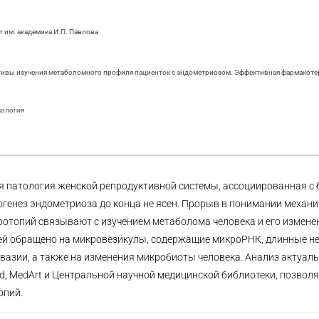
 им. академика И.П. Павлова
ективы изучения метаболомного профиля пациенток с эндометриозом. Эффективная фармакотера
кология
 патология женской репродуктивной системы, ассоциированная с
огенез эндометриоза до конца не ясен. Прорыв в понимании механ
отопий связывают с изучением метаболома человека и его измене
ачей обращено на микровезикулы, содержащие микроРНК, длинные 
вазии, а также на изменения микробиоты человека. Анализ актуаль
d, MedArt и Центральной научной медицинской библиотеки, позволя
опий.