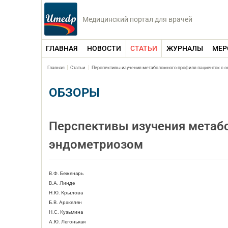
Медицинский портал для врачей
ГЛАВНАЯ
НОВОСТИ
СТАТЬИ
ЖУРНАЛЫ
МЕР
Главная
Статьи
Перспективы изучения метаболомного профиля пациенток с 
ОБЗОРЫ
Перспективы изучения метаб
эндометриозом
В.Ф. Беженарь
В.А. Линде
Н.Ю. Крылова
Б.В. Аракелян
Н.С. Кузьмина
А.Ю. Легонькая