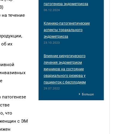
патогенеза эндометриоза
В)
06.12.2024
 на течение
Клинико-патогенетические
аспекты торакального
продукции,
эндометриоза
23.10.2023
 об их
Влияние хирургического
лечения эндометриом
зивной
яичников на состояние
еинвазивных
овариального резерва у
е
пациенток с бесплодием
29.07.2022
Больше
 патогенезе
естве
о, что
 женщин с ЭМ
нижен