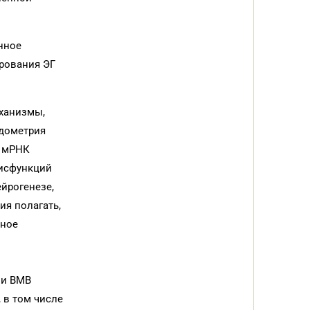
нное
ирования ЭГ
ханизмы,
ндометрия
, мРНК
дисфункций
ейрогенезе,
ия полагать,
ьное
и
 и ВМВ
 в том числе