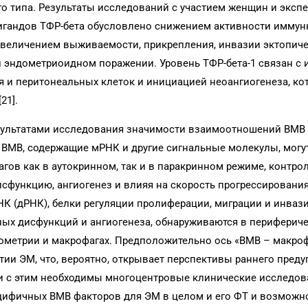
о типа. Результаты исследований с участием женщин и эксп
игандов ТФР-бета обусловлено снижением активности иммун
 увеличением выживаемости, прикрепления, инвазии эктопич
 эндометриоидном поражении. Уровень ТФР-бета-1 связан с
я и перитонеальных клеток и инициацией неоангиогенеза, к
21].
зультатами исследования значимости взаимоотношений ВМВ
о ВМВ, содержащие мРНК и другие сигнальные молекулы, могу
гов как в аутокринном, так и в паракринном режиме, контрол
сфункцию, ангиогенез и влияя на скорость прогрессирования
 (дРНК), белки регуляции пролиферации, миграции и инваз
ых дисфункций и ангиогенеза, обнаруживаются в перифериче
ометрии и макрофагах. Предположительно ось «ВМВ – макро
тии ЭМ, что, вероятно, открывает перспективы раннего преду
зи с этим необходимы многоцентровые клинические исследов
ифичных ВМВ факторов для ЭМ в целом и его ФТ и возможн