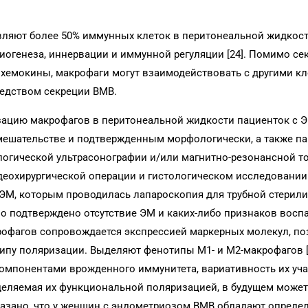
авляют более 50% иммунных клеток в перитонеальной жидкос
иогенеза, иннервации и иммунной регуляции [24]. Помимо се
 хемокины, макрофаги могут взаимодействовать с другими к
едством секреции ВМВ.
ризацию макрофагов в перитонеальной жидкости пациенток с Э
ешательстве и подтвержденным морфологически, а также п
огической ультрасонографии и/или магнитно-резонансной т
еохирургической операции и гистологическом исследовании
ЭМ, которым проводилась лапароскопия для трубной стерили
о подтверждено отсутствие ЭМ и каких-либо признаков восп
акрофагов сопровождается экспрессией маркерных молекул, 
ипу поляризации. Выделяют фенотипы М1- и М2-макрофагов [
мпонентами врожденного иммунитета, вариативность их уча
еделяемая их функциональной поляризацией, в будущем может
казано, что у женщин с эндометриозом ВМВ обладают опреде