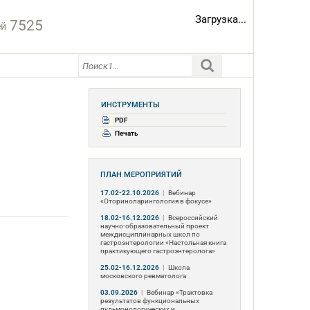
Загрузка...
7525
ей
ИНСТРУМЕНТЫ
PDF
Печать
ПЛАН МЕРОПРИЯТИЙ
17.02-22.10.2026
|
Вебинар
«Оториноларингология в фокусе»
18.02-16.12.2026
|
Всероссийский
научно-образовательный проект
междисциплинарных школ по
гастроэнтерологии «Настольная книга
практикующего гастроэнтеролога»
25.02-16.12.2026
|
Школа
московского ревматолога
03.09.2026
|
Вебинар «Трактовка
результатов функциональных
пульмонологических и