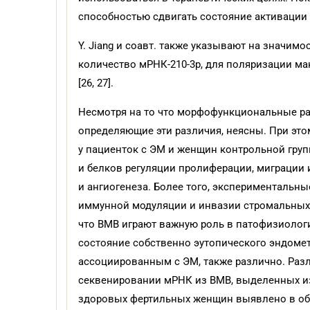
способностью сдвигать состояние активации 
Y. Jiang и соавт. также указывают на значи
количество мРНК-210-3p, для поляризации м
[26, 27].
Несмотря на то что морфофункциональные ра
определяющие эти различия, неясны. При эт
у пациенток с ЭМ и женщин контрольной гр
и белков регуляции пролиферации, миграции
и ангиогенеза. Более того, экспериментальны
иммунной модуляции и инвазии стромальных 
что ВМВ играют важную роль в патофизиологи
состояние собственно эутопического эндоме
ассоциированным с ЭМ, также различно. Разли
секвенировании мРНК из ВМВ, выделенных и
здоровых фертильных женщин выявлено в об