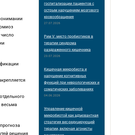
госпитализации пациентов с
острым нарушением мозгового
кровообращения
 понимании
27.07.2026
номиоз
 число
Рим V: место пробиотиков в
ии
терапии синдрома
раздраженного кишечника
23.07.2026
ификации
Кишечная микробиота и
нарушение когнитивных
закрепляется
функций при неврологических и
соматических заболеваниях
04.06.2026
 отдельного
 весьма
Управление кишечной
микробиотой как адъювантная
стратегия вес-редуцирующей
 прогноза
терапии, включая агонисты
путей решения