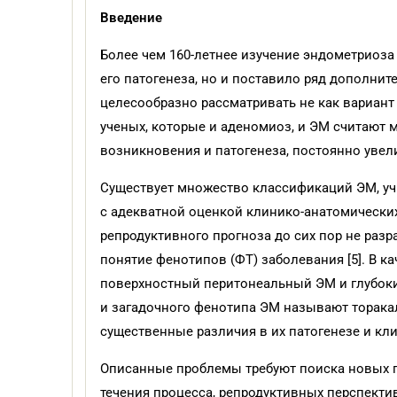
Введение
Более чем 160-летнее изучение эндометриоза
его патогенеза, но и поставило ряд дополните
целесообразно рассматривать не как вариант 
ученых, которые и аденомиоз, и ЭМ считают
возникновения и патогенеза, постоянно увелич
Существует множество классификаций ЭМ, уч
с адекватной оценкой клинико-анатомически
репродуктивного прогноза до сих пор не разра
понятие фенотипов (ФТ) заболевания [5]. В 
поверхностный перитонеальный ЭМ и глубокий
и загадочного фенотипа ЭМ называют торака
существенные различия в их патогенезе и кли
Описанные проблемы требуют поиска новых п
течения процесса, репродуктивных перспектив