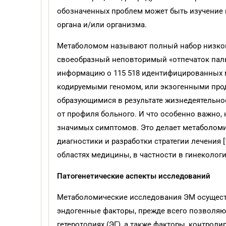
обозначенных проблем может быть изучение м
органа и/или организма.
Метаболомом называют полный набор низком
своеобразный неповторимый «отпечаток паль
информацию о 115 518 идентифицированных 
кодируемыми геномом, или экзогенными прод
образующимися в результате жизнедеятельно
от профиля больного. И что особенно важно
значимых симптомов. Это делает метаболоми
диагностики и разработки стратегии лечения
областях медицины, в частности в гинекологи
Патогенетические аспекты исследований
Метаболомические исследования ЭМ осуществ
эндогенные факторы, прежде всего позволя
гетеротопиях (ЭГ), а также факторы, контрол