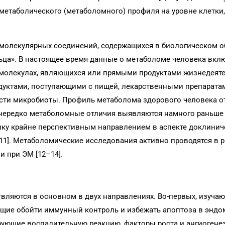
етаболического (метаболомного) профиля на уровне клетки,
олекулярных соединений, содержащихся в биологическом об
ца». В настоящее время данные о метаболоме человека вкл
молекулах, являющихся или прямыми продуктами жизнедеяте
уктами, поступающими с пищей, лекарственными препарата
сти микробиоты. Профиль метаболома здорового человека о
, нередко метаболомные отличия выявляются намного раньше
ку крайне перспективным направлением в аспекте доклинич
 [11]. Метаболомические исследования активно проводятся в 
и при ЭМ [12–14].
ляются в основном в двух направлениях. Во-первых, изучаю
ющие обойти иммунный контроль и избежать апоптоза в энд
ирующие воспалительную реакцию, факторы роста и ангиогенеза