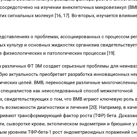
 сосредоточено на изучении внеклеточных микровезикул (ВМ
х сигнальных молекул [16, 17]. Во-вторых, изучается влияние
едставлениях о проблемах, ассоциированных с процессом ре
ных культур и основных жидкостях организма свидетельствует
физиологических и патологических процессах [19].
а различных ФТ ЭМ создает серьезные проблемы для неинва
обую актуальность приобретает разработка инновационных н
тических целей. ВМВ, переносящие различные многочисленны
 специалистов как неисследованный способ межклеточной
, свидетельствующих о том, что ВМВ играют ключевую роль в
 возможности диагностики и лечения [20]. Например, в кач
ривают трансформирующий фактор роста (ТФР) бета. Доказан
ти, сыворотке крови, эктопическом эндометрии и брюшине у
вым уровнем ТФР-бета-1 рост эндометриоидных поражений с