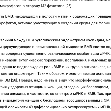
макрофагов в сторону М2-фенотипа [25].
мость ВМВ, находящихся в полости матки и содержащих повыше
акрофагов, активно участвующих в создании среды для форм
зличия между ЭГ и эутопическим эндометрием очевидны, ме
ом циркулирующие в перитонеальной жидкости ВМВ клеток э
уппы содержат существенно различающиеся комбинации дРНК
 и инвазии эктопических поражений, воспаления, иммунных 
е данные подтверждают роль ВМВ и их груза в ангиогенезе, н
клеток эндометрия. Таким образом, имеются веские основан
и ЭМ [28]. Правда, надо иметь в виду, что морфофункционал
трия у здоровых женщин и женщин, страдающих бесплодием,
чия связаны, в частности, со спектром мРНК в ВМВ. Так, пр
з эндометрия женщин с бесплодием, ассоциированным с ЭМ,
щей сложности 49 дифференциально экспрессируемых мРНК,