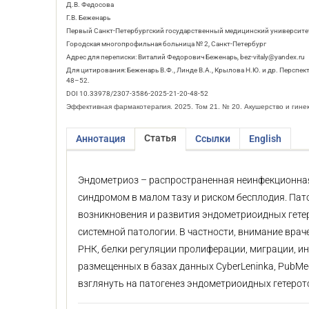
Д.В. Федосова
Г.В. Беженарь
Первый Санкт-Петербургский государственный медицинский университет
Городская многопрофильная больница № 2, Санкт-Петербург
Адрес для переписки: Виталий Федорович Беженарь, bez-vitaly@yandex.ru
Для цитирования: Беженарь В.Ф., Линде В.А., Крылова Н.Ю. и др. Персп
48–52.
DOI 10.33978/2307-3586-2025-21-20-48-52
Эффективная фармакотерапия. 2025. Том 21. № 20. Акушерство и гине
Статья
Аннотация
Ссылки
English
Эндометриоз – распространенная неинфекционная
синдромом в малом тазу и риском бесплодия. Пат
возникновения и развития эндометриоидных гетер
системной патологии. В частности, внимание вр
РНК, белки регуляции пролиферации, миграции, ин
размещенных в базах данных CyberLeninka, PubMe
взглянуть на патогенез эндометриоидных гетерот