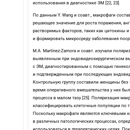
использования в диагностике ЭМ [22, 23].
По данным Y. Wang и соавт., макрофаги сост
решающее значение для роста поражения, анг
растворимых факторов, таких как цитокины и
и формировать микросреду заболевания поср
M.A. Martínez‐Zamora и соавт. изучали поля
выявленным при эндовидеохирургическом вм
с ЭМ, диагностированным с помощью гинекол
и подтвержденным при последующих эндовид
Контрольную группу составили женщины без 
время оперативного вмешательства у них был
процесса в малом тазу [25]. Поляризация м
классифицировать клеточные популяции по т
Поскольку макрофаги являются ключевыми ко
в различных патологических процессах, опр
использоваться в терапевтических целях. По