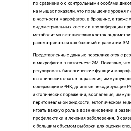
по сравнению с контрольными особями диког
на мышах показали, что повышение уровня л
в частности макрофагов, в брюшине, а также
эндометриальных клеток и пролиферации при
метаболизма эктопических клеток эндометри
рассматриваться как базовый в развитии ЭМ [
Представленные данные перекликаются с ре
и макрофагов в патогенезе ЭМ. Показано, чт
регулировать биологические функции макрофа
эктопических очагов поражения, иммунную ди
содержащие мРНК, длинные некодирующие РНК
эктопических поражений, воспаления, иммунн
перитонеальной жидкости, эктопическом энд
играть важную роль в возникновении и разви
профилактики и лечения заболевания. В свя
с большим объемом выборки для оценки спец