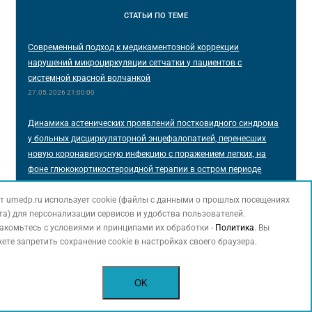
СТАТЬИ
ПО ТЕМЕ
Современный подход к медикаментозной коррекции
нарушений микроциркуляции сетчатки у пациентов с
системной красной волчанкой
27.05.2026 21:00:00
Динамика астенических проявлений постковидного синдрома
у больных дисциркуляторной энцефалопатией, перенесших
новую коронавирусную инфекцию с поражением легких, на
фоне глюкокортикостероидной терапии в остром периоде
заболевания
23.09.2025 21:00:00
т umedp.ru использует cookie (файлы с данными о прошлых посещениях
та) для персонализации сервисов и удобства пользователей.
акомьтесь с условиями и принципами их обработки -
Политика
. Вы
Особенности диагностики и лечения стероид-индуцированных
ете запретить сохранение cookie в настройках своего браузера.
нарушений углеводного обмена у пациентов с
воспалительными заболеваниями кишечника на клиническом
примере
OK
07.07.2025 21:00:00