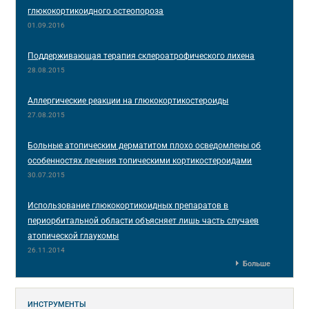
глюкокортикоидного остеопороза
01.09.2016
Поддерживающая терапия склероатрофического лихена
28.08.2015
Аллергические реакции на глюкокортикостероиды
27.08.2015
Больные атопическим дерматитом плохо осведомлены об
особенностях лечения топическими кортикостероидами
30.07.2015
Использование глюкокортикоидных препаратов в
периорбитальной области объясняет лишь часть случаев
атопической глаукомы
26.11.2014
Больше
ИНСТРУМЕНТЫ