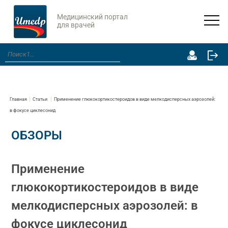
Медицинский портал
для врачей
Главная
Статьи
Применение глюкокортикостероидов в виде мелкодисперсных аэрозолей:
в фокусе циклесонид
ОБЗОРЫ
Применение
глюкокортикостероидов в виде
мелкодисперсных аэрозолей: в
фокусе циклесонид