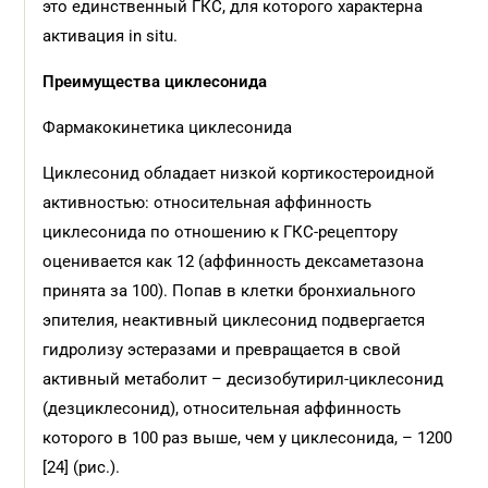
это единственный ГКС, для которого характерна
активация in situ.
Преимущества циклесонида
Фармакокинетика циклесонида
Циклесонид обладает низкой кортикостероидной
активностью: относительная аффинность
циклесонида по отношению к ГКС-рецептору
оценивается как 12 (аффинность дексаметазона
принята за 100). Попав в клетки бронхиального
эпителия, неактивный циклесонид подвергается
гидролизу эстеразами и превращается в свой
активный метаболит – десизобутирил-циклесонид
(дезциклесонид), относительная аффинность
которого в 100 раз выше, чем у циклесонида, – 1200
[24] (рис.).