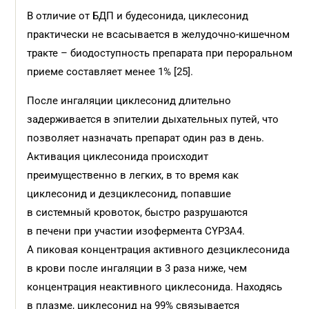
В отличие от БДП и будесонида, циклесонид
практически не всасывается в желудочно-кишечном
тракте – биодоступность препарата при пероральном
приеме составляет менее 1% [25].
После ингаляции циклесонид длительно
задерживается в эпителии дыхательных путей, что
позволяет назначать препарат один раз в день.
Активация циклесонида происходит
преимущественно в легких, в то время как
циклесонид и дезциклесонид, попавшие
в системный кровоток, быстро разрушаются
в печени при участии изофермента CYP3A4.
А пиковая концентрация активного дезциклесонида
в крови после ингаляции в 3 раза ниже, чем
концентрация неактивного циклесонида. Находясь
в плазме, циклесонид на 99% связывается