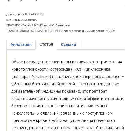
Д.м.н., проф. В.В. АРХИПОВ
к.м.н. Д.Е. АРХИПОВА
ГБОУ ВПО «Первый МГМУ им. И.М. Сеченова»
"ЭФФЕКТИВНАЯ ФАРМАКОТЕРАПИЯ. Аллергология и иммунология" №2 (2)
Статья
Аннотация
Ссылки
Обзор посвящен перспективам клинического применения
нового глюкокортикостероида (ГКС) – циклесонида
(препарат Альвеско) в виде мелкодисперсного аэрозоля –
у больных бронхиальной астмой. На основании данных
доказательной медицины показано, что препарат
характеризуется высокой клинической эффективностью и
безопасностью в отношении развития системных
нежелательных явлений, связанных с поступлением
препарата в кровь. Свойства циклесонида позволяют
рекомендовать препарат всем пациентам с бронхиальной