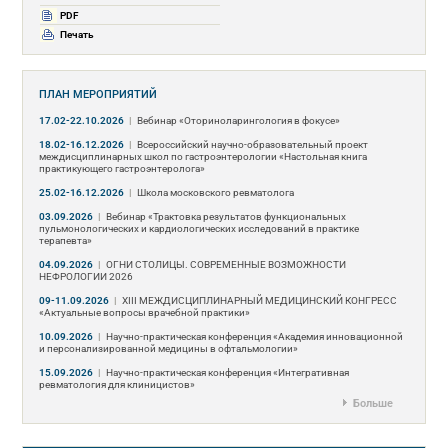
PDF
Печать
ПЛАН МЕРОПРИЯТИЙ
17.02-22.10.2026
|
Вебинар «Оториноларингология в фокусе»
18.02-16.12.2026
|
Всероссийский научно-образовательный проект
междисциплинарных школ по гастроэнтерологии «Настольная книга
практикующего гастроэнтеролога»
25.02-16.12.2026
|
Школа московского ревматолога
03.09.2026
|
Вебинар «Трактовка результатов функциональных
пульмонологических и кардиологических исследований в практике
терапевта»
04.09.2026
|
ОГНИ СТОЛИЦЫ. СОВРЕМЕННЫЕ ВОЗМОЖНОСТИ
НЕФРОЛОГИИ 2026
09-11.09.2026
|
ХIII МЕЖДИСЦИПЛИНАРНЫЙ МЕДИЦИНСКИЙ КОНГРЕСС
«Актуальные вопросы врачебной практики»
10.09.2026
|
Научно-практическая конференция «Академия инновационной
и персонализированной медицины в офтальмологии»
15.09.2026
|
Научно-практическая конференция «Интегративная
ревматология для клиницистов»
Больше