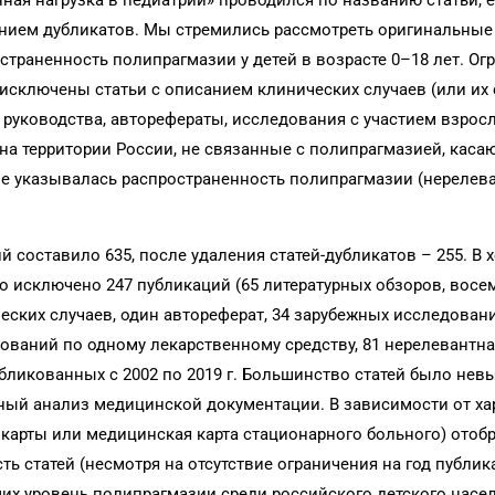
енная нагрузка в педиатрии» проводился по названию статьи, 
ием дубликатов. Мы стремились рассмотреть оригинальные
страненность полипрагмазии у детей в возрасте 0–18 лет. Ог
исключены статьи с описанием клинических случаев (или их 
, руководства, авторефераты, исследования с участием взрос
на территории России, не связанные с полипрагмазией, кас
 не указывалась распространенность полипрагмазии (нерелев
составило 635, после удаления статей-дубликатов – 255. В 
 исключено 247 публикаций (65 литературных обзоров, восе
ских случаев, один автореферат, 34 зарубежных исследовани
ований по одному лекарственному средству, 81 нерелевантная
убликованных с 2002 по 2019 г. Большинство статей было нев
ный анализ медицинской документации. В зависимости от ха
карты или медицинская карта стационарного больного) отоб
ть статей (несмотря на отсутствие ограничения на год публи
щих уровень полипрагмазии среди российского детского насел