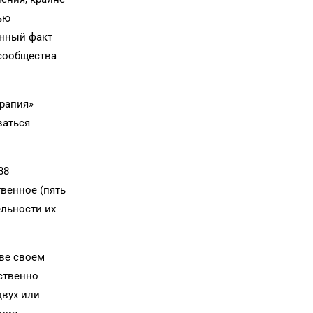
ью
анный факт
 сообщества
ерапия»
ваться
38
венное (пять
ельности их
тве своем
ственно
двух или