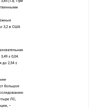
,85 [13]. При
ественными
бежные
о 3,2 в США
разовательная
,49 ± 0,04.
до 2,54 ±
днее
ют большое
 исследованию
етыре ЛС,
ции, –