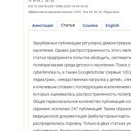
16. № 34. С. 26–30.
DOI 10.33978/2307-3586-2020-16-34-26-30
Эффективная фармакотерапия. 2020. Том 16. № 34. Педиатрия
Статья
Аннотация
Ссылки
English
Зарубежные публикации регулярно демонстрируют
населения. Однако распространенность этого явл
статье предпринята попытка обобщить, системат
полипрагмазии среди детского населения. Поиск ст
cyberleninka.ru, а также GoogleScholar (первые 10
педиатрии», «лекарственная нагрузка у детей», «л
и ключевым словам с последующим исключением с
которых оценивалась распространенность полипра
Общее первоначальное количество публикаций сос
скрининг исключил 247 публикаций. Таким образом
медицинской документации (амбулаторные карты 
распределились поровну. Только в двух статьях у
заболевания. Распространенность полипрагмазии