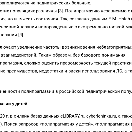
раполируются на педиатрических больных.
этих популяциях различны [3]. Полипрагмазию независимо от
, но и тяжесть состояния. Так, согласно данным E.M. Hsieh и
енсивной терапии новорожденные с экстремально низкой ма
ерапии [4].
ключают увеличение частоты возникновения неблагоприятны
 взаимодействий. Таким образом, без базового понимания
ипрагмазия, сложно оценить правомерность текущей практики
ие преимущества, недостатки и риски использования ЛС, а т
аненности полипрагмазии в российской педиатрической попу
азии у детей
г. в онлайн-базах данных eLIBRARY.ru, cyberleninka.ru, а такж
а). Поиск запросов «полипрагмазия у детей», «полипрагмазия 