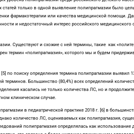
ых статей только в одной выявление полипрагмазии было цел
ценки фармакотерапии или качества медицинской помощи. Д
нности и недостаточный интерес российского медицинского
зии. Существуют и схожие с ней термины, такие как «полит
рен термин «полипрагмазия», которого мы и будем придержи
. [5] по поиску определения термина полипрагмазии выявил 1
й терминов. Большинство (80,4%) всех определений количест
еделения касались не только количества ЛС, но и продолжит
тном клиническом случае.
рагмазии в педиатрической практике 2018 г. [6] в большинс
днако количество ЛС, оцениваемых как полипрагмазия, суще
исследований полипрагмазия определялась как использование 