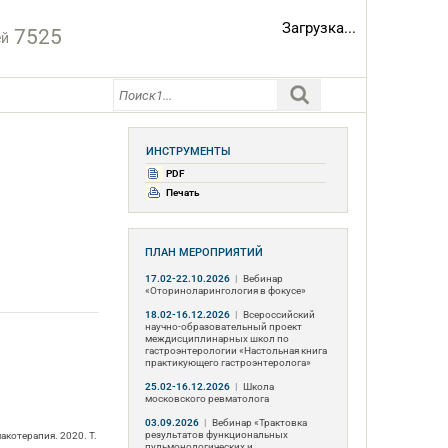
Загрузка...
7525
ей
ИНСТРУМЕНТЫ
PDF
Печать
ПЛАН МЕРОПРИЯТИЙ
17.02-22.10.2026
|
Вебинар
«Оториноларингология в фокусе»
18.02-16.12.2026
|
Всероссийский
научно-образовательный проект
междисциплинарных школ по
гастроэнтерологии «Настольная книга
практикующего гастроэнтеролога»
25.02-16.12.2026
|
Школа
московского ревматолога
03.09.2026
|
Вебинар «Трактовка
результатов функциональных
котерапия. 2020. Т.
пульмонологических и