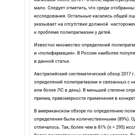
мало. Следует отметить, что среди отобранн
исследования. Остальные касались общей о
указывает на отсутствие должной настороже
к проблеме полипрагмазии у детей.
Известно множество определений полипрагма
и «полифармация». В России наиболее популя
в данной статье.
Австралийский систематический обзор 2017 г
определений полипрагмазии и связанных с не
или более ЛС в день). В меньшей степени опр
приема, правомерности применения в конкре
В американском обзоре по определению полип
определения были количественными (89%). О
отличалось. Так, более чем в 81% (n = 295) 