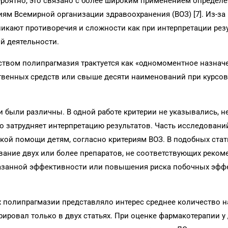
ероятно, это связано с более широким применением определ
иям Всемирной организации здравоохранения (ВОЗ) [7]. Из-за
икают противоречия и сложности как при интерпретации рез
й деятельности.
ством полипрагмазия трактуется как «одномоментное назнач
твенных средств или свыше десяти наименований при курсо
и были различны. В одной работе критерии не указывались, н
о затрудняет интерпретацию результатов. Часть исследовани
кой помощи детям, согласно критериям ВОЗ. В подобных стат
вание двух или более препаратов, не соответствующих реко
азанной эффективности или повышения риска побочных эффе
х полипрагмазии представляло интерес среднее количество 
рировал только в двух статьях. При оценке фармакотерапии у