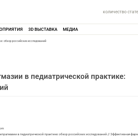
количество стат
ОПРИЯТИЯ
3D ВЫСТАВКА
МЕДИА
е: обзор российских исследований
мазии в педиатрической практике:
ний
com
ипрагмазии в педиатрической практике: обзор российских исследований // Эффективная фарма