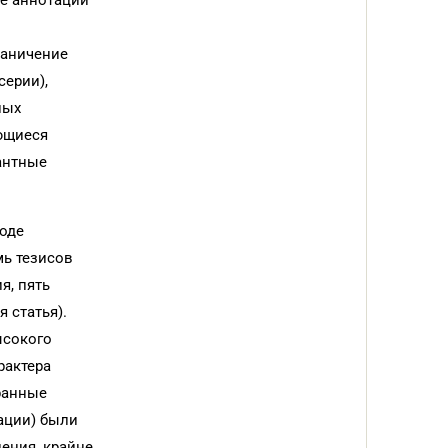
ее аннотации
раничение
серии),
лых
ающиеся
антные
ходе
мь тезисов
я, пять
 статья).
ысокого
рактера
ранные
кации) были
ения, крайне