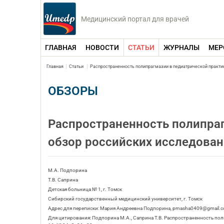
Медицинский портал для врачей
ГЛАВНАЯ
НОВОСТИ
СТАТЬИ
ЖУРНАЛЫ
МЕР
Главная
Статьи
Распространенность полипрагмазии в педиатрической практик
ОБЗОРЫ
Распространенность полипраг
обзор российских исследова
М.А. Подпорина
Т.В. Саприна
Детская больница № 1, г. Томск
Сибирский государственный медицинский университет, г. Томск
Адрес для переписки: Мария Андреевна Подпорина, pmasha0409@gmail.
Для цитирования: Подпорина М.А., Саприна Т.В. Распространенность пол