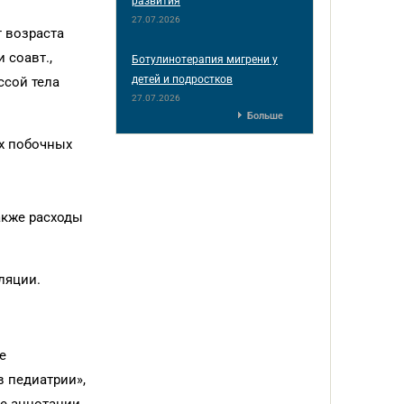
развития
27.07.2026
 возраста
 соавт.,
Ботулинотерапия мигрени у
детей и подростков
ссой тела
27.07.2026
Больше
х побочных
акже расходы
ляции.
е
в педиатрии»,