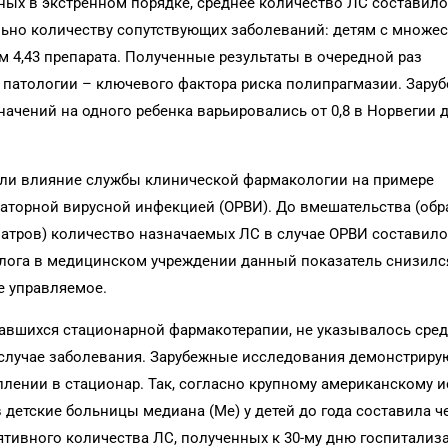
ых в экстренном порядке, среднее количество ЛС составило 3
ьно количеству сопутствующих заболеваний: детям с множ
м 4,43 препарата. Полученные результаты в очередной раз
патологии – ключевого фактора риска полипрагмазии. Зару
ачений на одного ребенка варьировались от 0,8 в Норвегии д
вали влияние службы клинической фармакологии на примере
раторной вирусной инфекцией (ОРВИ). До вмешательства (об
тров) количество назначаемых ЛС в случае ОРВИ составило 3
лога в медицинском учреждении данный показатель снизился 
е управляемое.
савшихся стационарной фармакотерапии, не указывалось сре
 случае заболевания. Зарубежные исследования демонстриру
плении в стационар. Так, согласно крупному американскому
 в детские больницы медиана (Ме) у детей до года составила ч
лятивного количества ЛС, полученных к 30-му дню госпитализа