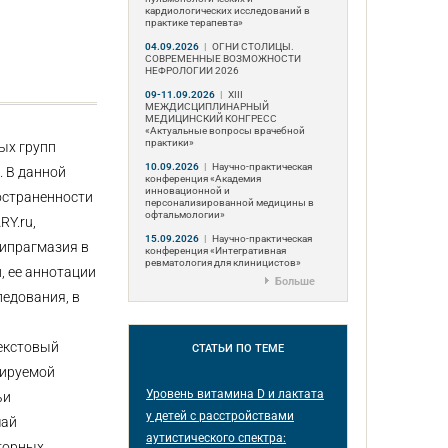
кардиологических исследований в
практике терапевта»
04.09.2026
|
ОГНИ СТОЛИЦЫ.
СОВРЕМЕННЫЕ ВОЗМОЖНОСТИ
НЕФРОЛОГИИ 2026
09-11.09.2026
|
ХIII
МЕЖДИСЦИПЛИНАРНЫЙ
МЕДИЦИНСКИЙ КОНГРЕСС
«Актуальные вопросы врачебной
практики»
ых групп
10.09.2026
|
Научно-практическая
. В данной
конференция «Академия
инновационной и
остраненности
персонализированной медицины в
офтальмологии»
RY.ru,
15.09.2026
|
Научно-практическая
олипрагмазия в
конференция «Интегративная
ревматология для клиницистов»
, ее аннотации
Больше
едования, в
текстовый
СТАТЬИ
ПО ТЕМЕ
зируемой
Уровень витамина D и лактата
ьи
у детей с расстройствами
чай
аутистического спектра:
аторных