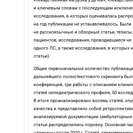
«лекарственная нагрузка у детей», «лекарств
и ключевым словам с последующим исключен
исследования, в которых оценивалась распро
на год публикации не устанавливалось. Были 
не русскоязычные и обзорные статьи, тезисы
пациентов, исследования, проводившиеся не 
одного ЛС, а также исследования, в которых
статьи).
Общее первоначальное количество публикаций 
дальнейшего полнотекстового скрининга было
конференций, три работы с описанием клиниче
статей непедиатрического профиля, 50 исслед
В итоге проанализировано восемь статей, оп
качества и представляло собой ретроспектив
анализируемой документации (амбулаторные 
статьи распределились поровну. Основная час
написаны после 2010 г. Статей, характеризую