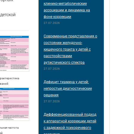
клинико-метаболические
ассоциации и динамика на
 детской
фоне коррекции
27.07.2026
Современные представления о
состоянии желудочно-
кишечного тракта у детей с
расстройствами
аутистического спектра
27.07.2026
арактеристика
Дефицит тиамина у детей:
ваний
непростые диагностические
решения
27.07.2026
Дифференцированный подход
к аппаратной коррекции детей
с задержкой психоречевого
льная частота
ей