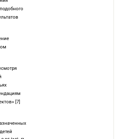
ения
 подобного
ультатов
ение
вом
есмотря
й
ьях
мендациям
ктов» [7]
назначенных
 детей