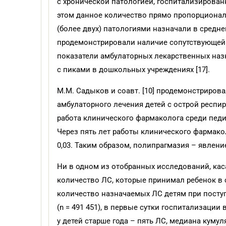
с хронической патологией, госпитализированн
этом данное количество прямо пропорционал
(более двух) патологиями назначали в средне
продемонстрировали наличие сопутствующей 
показатели амбулаторных лекарственных назн
с пиками в дошкольных учреждениях [17].
М.М. Садыков и соавт. [10] продемонстриро
амбулаторного лечения детей с острой респи
работа клинического фармаколога среди педиа
Через пять лет работы клинического фармако
0,03. Таким образом, полипрагмазия – явлени
Ни в одном из отобранных исследований, ка
количество ЛС, которые принимал ребенок в
количество назначаемых ЛС детям при посту
(n = 491 451), в первые сутки госпитализации
у детей старше года – пять ЛС, медиана куму