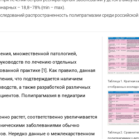
онарных – 18,8–78% (min – max).
сследований распространенность полипрагмазии среди российской
ения, множественной патологией,
руководств по лечению отдельных
ванной практике [1]. Как правило, данная
ления, что подтверждается наличием
Таблица 1. Краткая х
водств, а также разработкой различных
отобранных исследо
ациентов. Полипрагмазия в педиатрии
онно растет, соответственно увеличивается
хроническими заболеваниями обычно
Таблица 2. Сравните
тов. Нередко данные о межлекарственном
полипрагмазии у дет