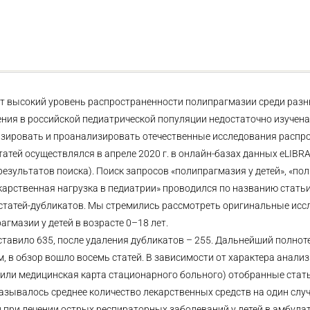
 высокий уровень распространенности полипрагмазии среди разн
ения в российской педиатрической популяции недостаточно изучена
изировать и проанализировать отечественные исследования распр
атей осуществлялся в апреле 2020 г. в онлайн-базах данных eLIBRA
0 результатов поиска). Поиск запросов «полипрагмазия у детей», «п
екарственная нагрузка в педиатрии» проводился по названию статьи
татей-дубликатов. Мы стремились рассмотреть оригинальные иссл
гмазии у детей в возрасте 0–18 лет.
тавило 635, после удаления дубликатов – 255. Дальнейший полно
, в обзор вошло восемь статей. В зависимости от характера анали
или медицинская карта стационарного больного) отобранные стат
казывалось среднее количество лекарственных средств на один слу
 при лечении острых респираторных заболеваний у детей в амбул