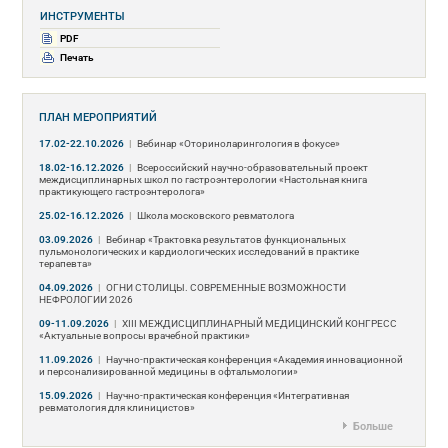
ИНСТРУМЕНТЫ
PDF
Печать
ПЛАН МЕРОПРИЯТИЙ
17.02-22.10.2026
|
Вебинар «Оториноларингология в фокусе»
18.02-16.12.2026
|
Всероссийский научно-образовательный проект
междисциплинарных школ по гастроэнтерологии «Настольная книга
практикующего гастроэнтеролога»
25.02-16.12.2026
|
Школа московского ревматолога
03.09.2026
|
Вебинар «Трактовка результатов функциональных
пульмонологических и кардиологических исследований в практике
терапевта»
04.09.2026
|
ОГНИ СТОЛИЦЫ. СОВРЕМЕННЫЕ ВОЗМОЖНОСТИ
НЕФРОЛОГИИ 2026
09-11.09.2026
|
ХIII МЕЖДИСЦИПЛИНАРНЫЙ МЕДИЦИНСКИЙ КОНГРЕСС
«Актуальные вопросы врачебной практики»
11.09.2026
|
Научно-практическая конференция «Академия инновационной
и персонализированной медицины в офтальмологии»
15.09.2026
|
Научно-практическая конференция «Интегративная
ревматология для клиницистов»
Больше