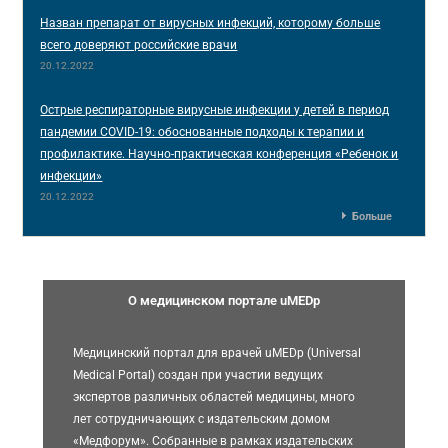
Назван препарат от вирусных инфекций, которому больше
всего доверяют российские врачи
20.12.2022
Острые респираторные вирусные инфекции у детей в период
пандемии COVID-19: обоснованные подходы к терапии и
профилактике. Научно-практическая конференция «Ребенок и
инфекции»
20.12.2022
Больше
О медицинском портале uMEDp
Медицинский портал для врачей uMEDp (Universal
Medical Portal) создан при участии ведущих
экспертов различных областей медицины, много
лет сотрудничающих с издательским домом
«Медфорум». Собранные в рамках издательских