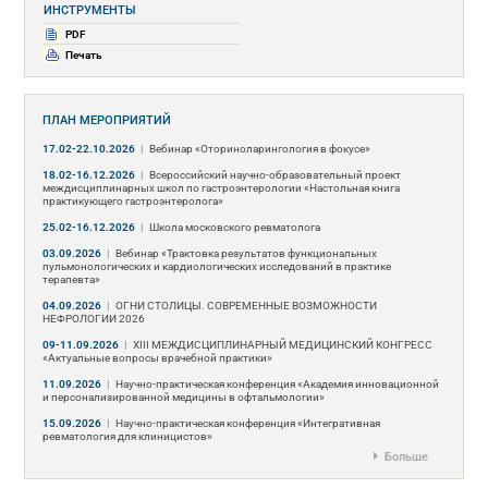
ИНСТРУМЕНТЫ
PDF
Печать
ПЛАН МЕРОПРИЯТИЙ
17.02-22.10.2026
|
Вебинар «Оториноларингология в фокусе»
18.02-16.12.2026
|
Всероссийский научно-образовательный проект
междисциплинарных школ по гастроэнтерологии «Настольная книга
практикующего гастроэнтеролога»
25.02-16.12.2026
|
Школа московского ревматолога
03.09.2026
|
Вебинар «Трактовка результатов функциональных
пульмонологических и кардиологических исследований в практике
терапевта»
04.09.2026
|
ОГНИ СТОЛИЦЫ. СОВРЕМЕННЫЕ ВОЗМОЖНОСТИ
НЕФРОЛОГИИ 2026
09-11.09.2026
|
ХIII МЕЖДИСЦИПЛИНАРНЫЙ МЕДИЦИНСКИЙ КОНГРЕСС
«Актуальные вопросы врачебной практики»
11.09.2026
|
Научно-практическая конференция «Академия инновационной
и персонализированной медицины в офтальмологии»
15.09.2026
|
Научно-практическая конференция «Интегративная
ревматология для клиницистов»
Больше