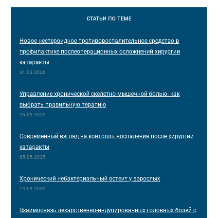
СТАТЬИ
ПО ТЕМЕ
Новое нестероидное противовоспалительное средство в
профилактике послеоперационных осложнений хирургии
катаракты
31.03.2026
Управление хронической скелетно-мышечной болью: как
выбрать правильную терапию
26.09.2025
Современный взгляд на контроль воспаления после хирургии
катаракты
05.05.2025
Хронический небактериальный остеит у взрослых
14.04.2025
Взаимосвязь лекарственно-индуцированных головных болей с