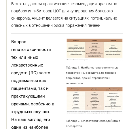
В статье даются практические рекомендации врачам по
подбору ингибиторов ЦОГ для купирования болевого
синдрома. Акцент делается на ситуациях, потенциально
опасных в отношении риска поражения печени.
Вопрос
гепатотоксичности
тех или иных
лекарственных
Таблица 1. Наиболее гепатотоксичные
средств (ЛС) часто
лекарственные средства, по мнению
пациентов, врачей-терапевтов и
поднимается как
гепатологов
пациентами, так и
практикующими
врачами, особенно в
«трудных» случаях.
На наш взгляд, это
Таблица 2. Гепатотоксическое действие
препаратов
один из наиболее