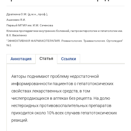
Драпкина О.М. (д.м.н., проф.),
Ашихмин Я.И.
Первый МГМУ им. И.М. Сеченова
Клиника пропедевтики внутренних болезней, гастроэнтерологии и гепатологии им.
В.Х. Василенко
"ЭФФЕКТИВНАЯ ФАРМАКОТЕРАПИЯ. Ревматология. Травматология. Ортопедия"
№1
Статья
Аннотация
Ссылки
Авторы поднимают проблему недостаточной
информированности пациентов о гепатотоксических
свойствах лекарственных средств, в том
числепродающихся в аптеках без рецепта. На долю
нестероидных противовоспалительных препаратов
приходится около 10% всех случаев гепатотоксических
реакций.