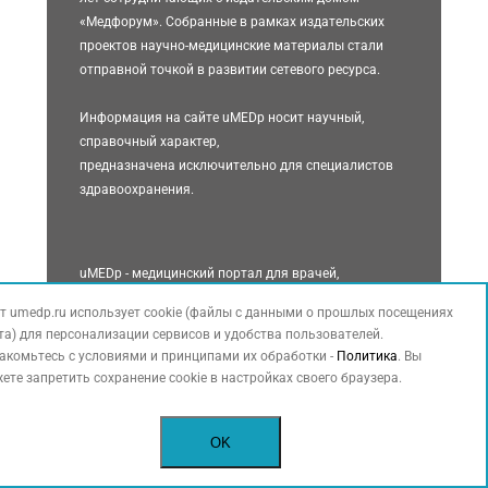
«Медфорум». Собранные в рамках издательских
проектов научно-медицинские материалы стали
отправной точкой в развитии сетевого ресурса.
Информация на сайте uMEDp носит научный,
справочный характер,
предназначена исключительно для специалистов
здравоохранения.
uMEDp - медицинский портал для врачей,
объединяющий информацию о современных
т umedp.ru использует cookie (файлы с данными о прошлых посещениях
решениях для практики. Статьи экспертов по
та) для персонализации сервисов и удобства пользователей.
основным специальностям, обзоры, результаты
акомьтесь с условиями и принципами их обработки -
Политика
. Вы
исследований, клинические разборы, интервью с
ете запретить сохранение cookie в настройках своего браузера.
ведущими специалистами, международные и
российские новости, видеоматериалы (в прямой
трансляции или записи) составляют основное
OK
содержание портала.