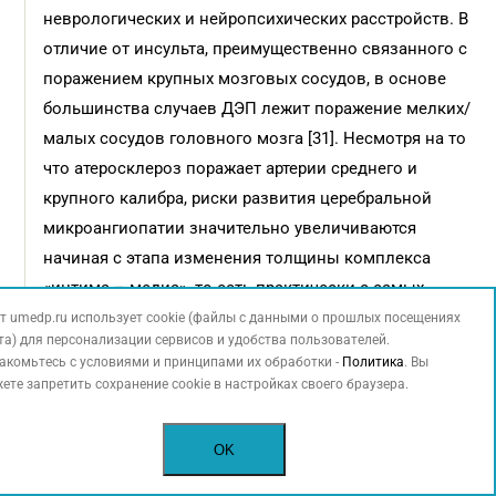
неврологических и нейропсихических расстройств. В
отличие от инсульта, преимущественно связанного с
поражением крупных мозговых сосудов, в основе
большинства случаев ДЭП лежит поражение мелких/
малых сосудов головного мозга [31]. Несмотря на то
что атеросклероз поражает артерии среднего и
крупного калибра, риски развития церебральной
микроангиопатии значительно увеличиваются
начиная с этапа изменения толщины комплекса
«интима – медиа», то есть практически с самых
ранних стадий патологического процесса.
т umedp.ru использует cookie (файлы с данными о прошлых посещениях
та) для персонализации сервисов и удобства пользователей.
акомьтесь с условиями и принципами их обработки -
Существует несколько ключевых механизмов,
Политика
. Вы
ете запретить сохранение cookie в настройках своего браузера.
посредством которых ЦА может влиять на
поражение малых церебральных артериол. Прежде
OK
всего значительное увеличение жесткости
сосудистой стенки. Известно, что по мере