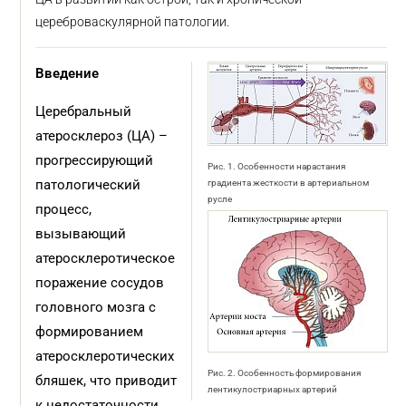
цереброваскулярной патологии.
Введение
Церебральный
атеросклероз (ЦА) –
прогрессирующий
Рис. 1. Особенности нарастания
патологический
градиента жесткости в артериальном
русле
процесс,
вызывающий
атеросклеротическое
поражение сосудов
головного мозга с
формированием
атеросклеротических
Рис. 2. Особенность формирования
бляшек, что приводит
лентикулостриарных артерий
к недостаточности