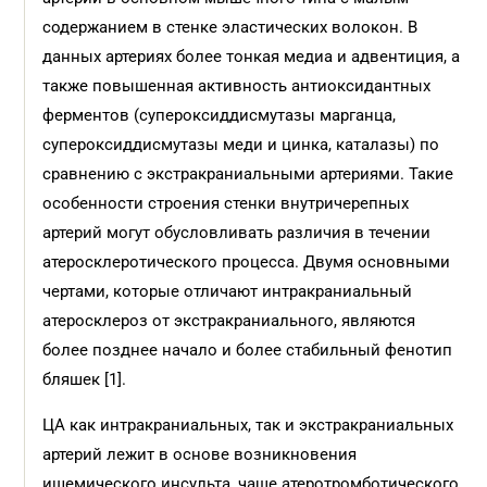
содержанием в стенке эластических волокон. В
данных артериях более тонкая медиа и адвентиция, а
также повышенная активность антиоксидантных
ферментов (супероксиддисмутазы марганца,
супероксиддисмутазы меди и цинка, каталазы) по
сравнению с экстракраниальными артериями. Такие
особенности строения стенки внутричерепных
артерий могут обусловливать различия в течении
атеросклеротического процесса. Двумя основными
чертами, которые отличают интракраниальный
атеросклероз от экстракраниального, являются
более позднее начало и более стабильный фенотип
бляшек [1].
ЦА как интракраниальных, так и экстракраниальных
артерий лежит в основе возникновения
ишемического инсульта, чаще атеротромботического