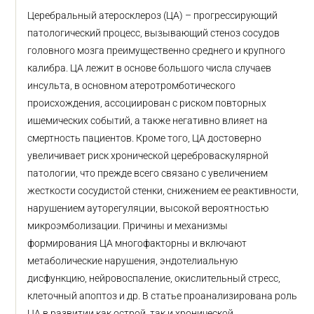
Церебральный атеросклероз (ЦА) – прогрессирующий
патологический процесс, вызывающий стеноз сосудов
головного мозга преимущественно среднего и крупного
калибра. ЦА лежит в основе большого числа случаев
инсульта, в основном атеротромботического
происхождения, ассоциирован с риском повторных
ишемических событий, а также негативно влияет на
смертность пациентов. Кроме того, ЦА достоверно
увеличивает риск хронической цереброваскулярной
патологии, что прежде всего связано с увеличением
жесткости сосудистой стенки, снижением ее реактивности,
нарушением ауторегуляции, высокой вероятностью
микроэмболизации. Причины и механизмы
формирования ЦА многофакторны и включают
метаболические нарушения, эндотелиальную
дисфункцию, нейровоспаление, окислительный стресс,
клеточный апоптоз и др. В статье проанализирована роль
ЦА в развитии как острой, так и хронической