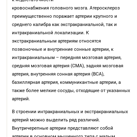
кровоснабжения головного мозга. Атеросклероз
преимущественно поражает артерии крупного и
среднего калибра как экстракраниальной, так и
интракраниальной локализации. К
экстракраниальным артериям относятся
позвоночные и внутренние сонные артерии, к
интракраниальным – передняя мозговая артерия,
средняя мозговая артерия (СМА), задняя мозговая
артерия, внутренняя сонная артерия (ВСА),
базиллярная артерия, коммуникантные артерии, а
также более мелкие сосуды, отходящие от указанных
артерий.
В строении интракраниальных и экстракраниальных
артерий можно выделить ряд различий.
Внутричерепные артерии представляют собой
артерии в основном мышечного типа с малым