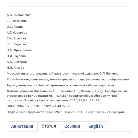
А.С. Литвиненко
Е.Е. Васенина
О.С. Левин
А.Г. Комарова
С.А. Близнюк
Ю.В. Карабач
Н.М. Кривошеева
Э.И. Якупова
А.А. Шаваров
Н.Л. Ляхова
Московский многопрофильный научно-клинический центр им. С.П. Боткина
Российская медицинская академия непрерывного профессионального образования
Адрес для переписки: Алиса Сергеевна Литвиненко, alisalitvinenko@mail.ru
Для цитирования: Литвиненко А.С., Васенина Е.Е., Левин О.С. и др. Церебральный
атеросклероз: роль в развитии инсульта и хронической цереброваскулярной
патологии. Эффективная фармакотерапия. 2025; 21 (43): 32–38.
DOI 10.33978/2307-3586-2025-21-43-32-38
Эффективная фармакотерапия. 2025. Том 21. № 43. Неврология и психиатрия
Статья
Аннотация
Ссылки
English