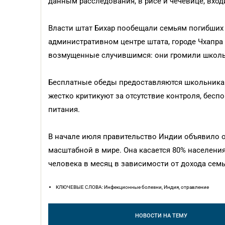
данным расследования, в рисе и чечевице, вхо
Власти штат Бихар пообещали семьям погибших 
административном центре штата, городе Чхапра
возмущенные случившимся: они громили школьн
Бесплатные обеды предоставляются школьникам
жестко критикуют за отсутствие контроля, бес
питания.
В начале июля правительство Индии объявило
масштабной в мире. Она касается 80% населения,
человека в месяц в зависимости от дохода семь
КЛЮЧЕВЫЕ СЛОВА: Инфекционные болезни, Индия, отравление
НОВОСТИ
НА ТЕМУ