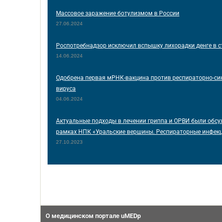
Массовое заражение ботулизмом в России
27.06.2024
Роспотребнадзор исключил вспышку лихорадки денге в с
14.06.2024
Одобрена первая мРНК-вакцина против респираторно-си
вируса
04.06.2024
Актуальные подходы в лечении гриппа и ОРВИ были обсу
рамках НПК «Уральские вершины. Респираторные инфек
27.10.2023
О медицинском портале uMEDp