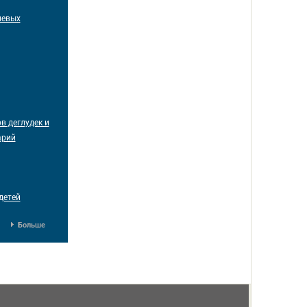
левых
в деглудек и
арий
детей
Больше