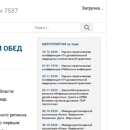
Загрузка...
7537
ей
МЕРОПРИЯТИЯ
по теме
Й ОБЕД
16.12.2026
|
Научно-практическая
конференция «От доказательной
медицины к клинической практике»
01.01.1970
|
Научно-практическая
конференция «Ребенок и инфекции»
25.11.2026
|
Научно-практическая
конференция «От доказательной
медицины к клинической практике»
20.11.2026
|
Школа Московского
Власти
региона «Инфекционные болезни
детей и взрослых. Грипп и ОРВИ.
хар.
Болезни органов дыхания. ЛОР-
патологии»
30.10.2026
|
Междисциплинарный
ного региона
консилиум «Кожа - Иммунитет -
Кишечник. Дети - Взрослые»
По первым
28.10.2026
|
Междисциплинарный
консилиум «Кожа - Иммунитет -