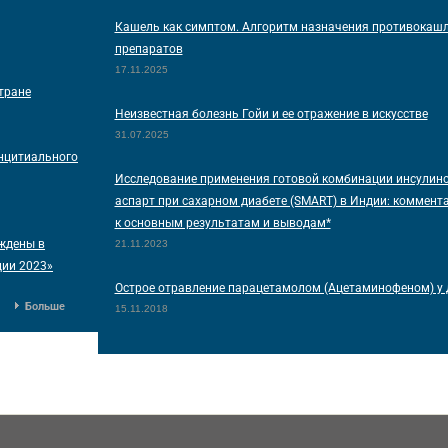
Кашель как симптом. Алгоритм назначения противокаш
препаратов
17.11.2025
тране
Неизвестная болезнь Гойи и ее отражение в искусстве
31.07.2025
нцитиального
Исследование применения готовой комбинации инсулино
аспарт при сахарном диабете (SMART) в Индии: коммент
к основным результатам и выводам*
ждены в
21.11.2023
ции 2023»
Острое отравление парацетамолом (Ацетаминофеном) у 
Больше
15.11.2018