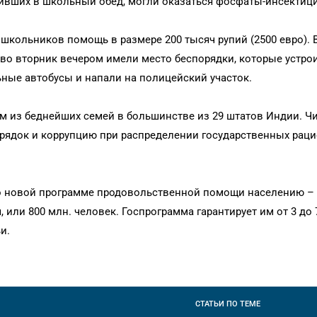
дивших в школьный обед, могли оказаться фосфаты-инсектиц
школьников помощь в размере 200 тысяч рупий (2500 евро). 
 во вторник вечером имели место беспорядки, которые устро
ые автобусы и напали на полицейский участок.
 из беднейших семей в большинстве из 29 штатов Индии. Ч
порядок и коррупцию при распределении государственных рац
 о новой программе продовольственной помощи населению –
 или 800 млн. человек. Госпрограмма гарантирует им от 3 до 
и.
СТАТЬИ
ПО ТЕМЕ