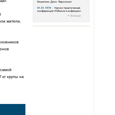
иды.
Кишечник. Дети - Взрослые»
01.01.1970
|
Научно-практическая
конференция «Ребенок и инфекции»
В
Больше
или жители,
иновников
ионов
 самой
7 кг крупы на