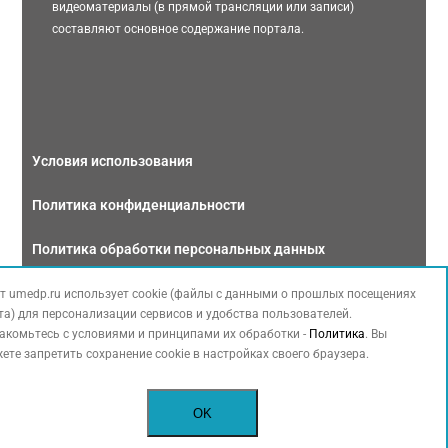
видеоматериалы (в прямой трансляции или записи)
составляют основное содержание портала.
Условия использования
Политика конфиденциальности
Политика обработки персональных данных
Связаться с нами
т umedp.ru использует cookie (файлы с данными о прошлых посещениях
та) для персонализации сервисов и удобства пользователей.
акомьтесь с условиями и принципами их обработки -
Политика
. Вы
ете запретить сохранение cookie в настройках своего браузера.
Copyright © 2026 МЕДФОРУМ. Все права защищены. Данный сайт также
OK
содержит материалы, принадлежащие третьей стороне, охраняемые законом