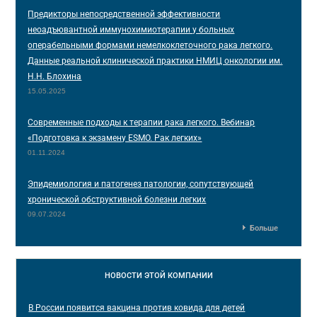
Предикторы непосредственной эффективности
неоадъювантной иммунохимиотерапии у больных
операбельными формами немелкоклеточного рака легкого.
Данные реальной клинической практики НМИЦ онкологии им.
Н.Н. Блохина
15.05.2025
Современные подходы к терапии рака легкого. Вебинар
«Подготовка к экзамену ESMO. Рак легких»
01.11.2024
Эпидемиология и патогенез патологии, сопутствующей
хронической обструктивной болезни легких
09.07.2024
Больше
НОВОСТИ
ЭТОЙ КОМПАНИИ
В России появится вакцина против ковида для детей