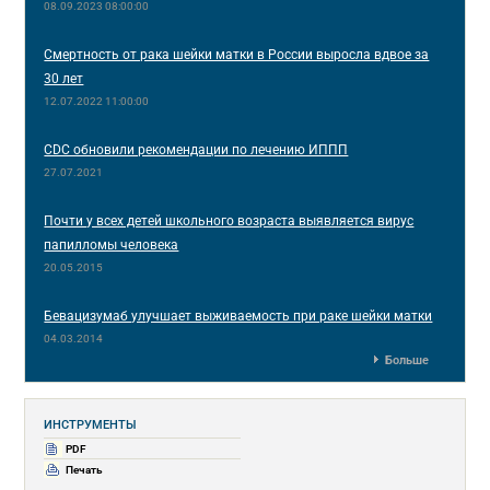
08.09.2023 08:00:00
Смертность от рака шейки матки в России выросла вдвое за
30 лет
12.07.2022 11:00:00
CDC обновили рекомендации по лечению ИППП
27.07.2021
Почти у всех детей школьного возраста выявляется вирус
папилломы человека
20.05.2015
Бевацизумаб улучшает выживаемость при раке шейки матки
04.03.2014
Больше
ИНСТРУМЕНТЫ
PDF
Печать