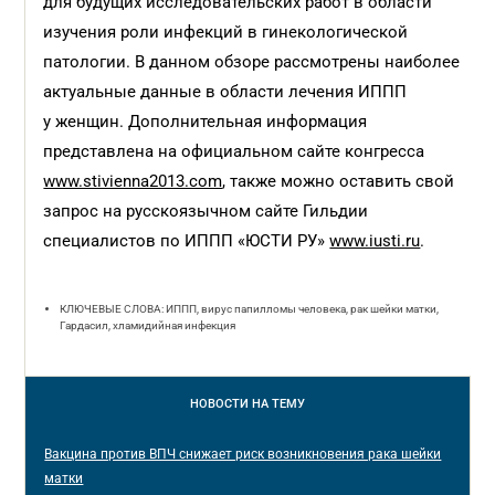
для будущих исследовательских работ в области
изучения роли инфекций в гинекологической
патологии. В данном обзоре рассмотрены наиболее
актуальные данные в области лечения ИППП
у женщин. Дополнительная информация
представлена на официальном сайте конгресса
www.stivienna2013.com
, также можно оставить свой
запрос на русскоязычном сайте Гильдии
специалистов по ИППП «ЮСТИ РУ»
www.iusti.ru
.
КЛЮЧЕВЫЕ СЛОВА: ИППП, вирус папилломы человека, рак шейки матки,
Гардасил, хламидийная инфекция
НОВОСТИ
НА ТЕМУ
Вакцина против ВПЧ снижает риск возникновения рака шейки
матки