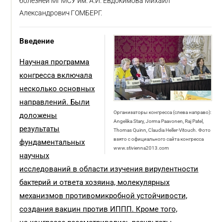
болезней МГМСУ им. А.И. Евдокимова Михаил
Александрович ГОМБЕРГ.
Введение
Научная программа
конгресса включала
несколько основных
направлений. Были
Организаторы конгресса (слева направо):
доложены
Angelika Stary, Jorma Paavonen, Raj Patel,
результаты
Thomas Quinn, Claudia Heller-Vitouch. Фото
взято с официального сайта конгресса
фундаментальных
www.stivienna2013.com
научных
исследований в области изучения вирулентности
бактерий и ответа хозяина, молекулярных
механизмов противомикробной устойчивости,
создания вакцин против ИППП. Кроме того,