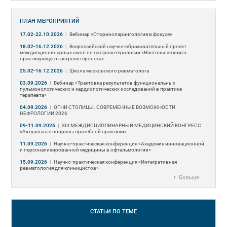
ПЛАН МЕРОПРИЯТИЙ
17.02-22.10.2026
|
Вебинар «Оториноларингология в фокусе»
18.02-16.12.2026
|
Всероссийский научно-образовательный проект
междисциплинарных школ по гастроэнтерологии «Настольная книга
практикующего гастроэнтеролога»
25.02-16.12.2026
|
Школа московского ревматолога
03.09.2026
|
Вебинар «Трактовка результатов функциональных
пульмонологических и кардиологических исследований в практике
терапевта»
04.09.2026
|
ОГНИ СТОЛИЦЫ. СОВРЕМЕННЫЕ ВОЗМОЖНОСТИ
НЕФРОЛОГИИ 2026
09-11.09.2026
|
ХIII МЕЖДИСЦИПЛИНАРНЫЙ МЕДИЦИНСКИЙ КОНГРЕСС
«Актуальные вопросы врачебной практики»
11.09.2026
|
Научно-практическая конференция «Академия инновационной
и персонализированной медицины в офтальмологии»
15.09.2026
|
Научно-практическая конференция «Интегративная
ревматология для клиницистов»
Больше
СТАТЬИ
ПО ТЕМЕ