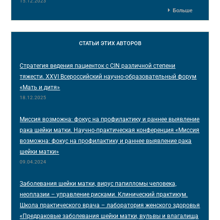
15.12.2023
Больше
СТАТЬИ
ЭТИХ АВТОРОВ
Стратегия ведения пациенток с CIN различной степени
тяжести. XXVI Всероссийский научно-образовательный форум
«Мать и дитя»
18.12.2025
Миссия возможна: фокус на профилактику и раннее выявление
рака шейки матки. Научно-практическая конференция «Миссия
возможна: фокус на профилактику и раннее выявление рака
шейки матки»
09.04.2024
Заболевания шейки матки, вирус папилломы человека,
неоплазии – управление рисками. Клинический практикум.
Школа практического врача – лаборатория женского здоровья
«Предраковые заболевания шейки матки, вульвы и влагалища