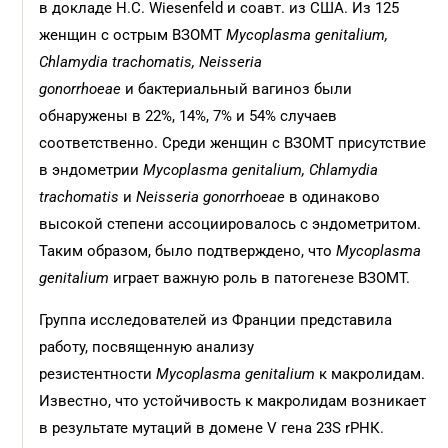
в докладе Н.C. Wiesenfeld и соавт. из США. Из 125
женщин с острым ВЗОМТ
Mycoplasma genitalium,
Chlamydia trachomatis, Neisseria
gonorrhoeae
и бактериальный вагиноз были
обнаружены в 22%, 14%, 7% и 54% случаев
соответственно. Среди женщин с ВЗОМТ присутствие
в эндометрии
Mycoplasma genitalium, Chlamydia
trachomatis
и
Neisseria gonorrhoeae
в одинаково
высокой степени ассоциировалось с эндометритом.
Таким образом, было подтверждено, что
Mycoplasma
genitalium
играет важную роль в патогенезе ВЗОМТ.
Группа исследователей из Франции представила
работу, посвященную анализу
резистентности
Mycoplasma genitalium
к макролидам.
Известно, что устойчивость к макролидам возникает
в результате мутаций в домене V гена 23S rРНК.