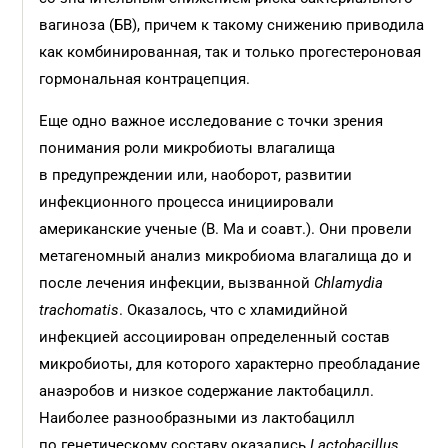
вагиноза (БВ), причем к такому снижению приводила
как комбинированная, так и только прогестероновая
гормональная контрацепция.
Еще одно важное исследование с точки зрения
понимания роли микробиоты влагалища
в предупреждении или, наоборот, развитии
инфекционного процесса инициировали
американские ученые (B. Ma и соавт.). Они провели
метагеномный анализ микробиома влагалища до и
после лечения инфекции, вызванной
Chlamydia
trachomatis
. Оказалось, что с хламидийной
инфекцией ассоциирован определенный состав
микробиоты, для которого характерно преобладание
анаэробов и низкое содержание лактобацилл.
Наиболее разнообразными из лактобацилл
по генетическому составу оказались
Lactobacillus