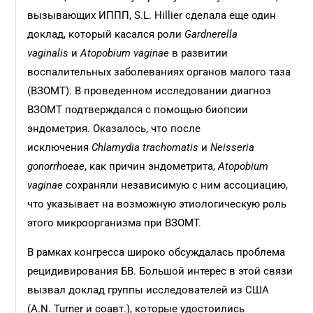
вызывающих ИППП, S.L. Hillier сделала еще один
доклад, который касался роли
Gardnerella
vaginalis
и
Atopobium vaginae
в развитии
воспалительных заболеваниях органов малого таза
(ВЗОМТ). В проведенном исследовании диагноз
ВЗОМТ подтверждался с помощью биопсии
эндометрия. Оказалось, что после
исключения
Chlamydia trachomatis
и
Neisseria
gonorrhoeae
, как причин эндометрита,
Atopobium
vaginae
сохраняли независимую с ним ассоциацию,
что указывает на возможную этиологическую роль
этого микроорганизма при ВЗОМТ.
В рамках конгресса широко обсуждалась проблема
рецидивирования БВ. Большой интерес в этой связи
вызвал доклад группы исследователей из США
(A.N. Turner и соавт.), которые удостоились