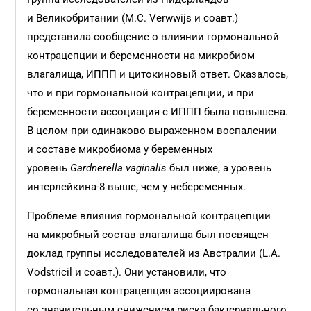
и Великобритании (
M.C. Verwwijs
и соавт.)
представила сообщение о влиянии гормональной
контрацепции и беременности на микробиом
влагалища, ИППП и цитокиновый ответ. Оказалось,
что и при гормональной контрацепции, и при
беременности ассоциация с ИППП была повышена.
В целом при одинаково выраженном воспалении
и составе микробиома у беременных
уровень
Gardnerella vaginalis
был ниже, а уровень
интерлейкина-8 выше, чем у небеременных.
Проблеме влияния гормональной контрацепции
на микробный состав влагалища был посвящен
доклад группы исследователей из Австралии (L.A.
Vodstricil и соавт.). Они установили, что
гормональная контрацепция ассоциирована
со значительным снижением риска бактериального