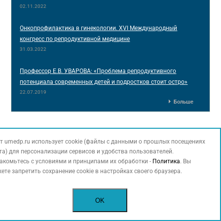
02.11.2022
Онкопрофилактика в гинекологии. XVI Международный
конгресс по репродуктивной медицине
31.03.2022
Профессор Е.В. УВАРОВА: «Проблема репродуктивного
потенциала современных детей и подростков стоит остро»
22.07.2019
Больше
т umedp.ru использует cookie (файлы с данными о прошлых посещениях
О медицинском портале uMEDp
та) для персонализации сервисов и удобства пользователей.
акомьтесь с условиями и принципами их обработки -
Политика
. Вы
Медицинский портал для врачей uMEDp (Universal
ете запретить сохранение cookie в настройках своего браузера.
Medical Portal) создан при участии ведущих
экспертов различных областей медицины, много
OK
лет сотрудничающих с издательским домом
«Медфорум». Собранные в рамках издательских