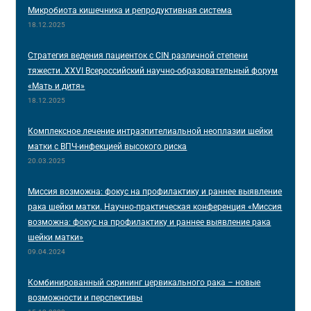
Микробиота кишечника и репродуктивная система
18.12.2025
Стратегия ведения пациенток с CIN различной степени
тяжести. XXVI Всероссийский научно-образовательный форум
«Мать и дитя»
18.12.2025
Комплексное лечение интраэпителиальной неоплазии шейки
матки с ВПЧ-инфекцией высокого риска
20.03.2025
Миссия возможна: фокус на профилактику и раннее выявление
рака шейки матки. Научно-практическая конференция «Миссия
возможна: фокус на профилактику и раннее выявление рака
шейки матки»
09.04.2024
Комбинированный скрининг цервикального рака – новые
возможности и перспективы