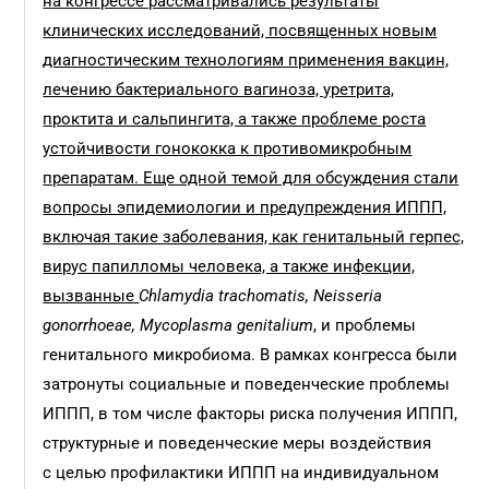
на конгрессе рассматривались результаты
клинических исследований, посвященных новым
диагностическим технологиям применения вакцин,
лечению бактериального вагиноза, уретрита,
проктита и сальпингита, а также проблеме роста
устойчивости гонококка к противомикробным
препаратам. Еще одной темой для обсуждения стали
вопросы эпидемиологии и предупреждения ИППП,
включая такие заболевания, как генитальный герпес,
вирус папилломы человека, а также инфекции,
вызванные
Chlamydia trachomatis, Neisseria
gonorrhoeae, Mycoplasma genitalium
, и проблемы
генитального микробиома. В рамках конгресса были
затронуты социальные и поведенческие проблемы
ИППП, в том числе факторы риска получения ИППП,
структурные и поведенческие меры воздействия
с целью профилактики ИППП на индивидуальном