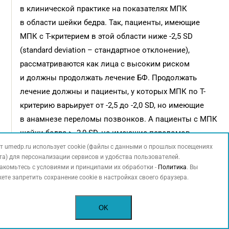
в клинической практике на показателях МПК
в области шейки бедра. Так, пациенты, имеющие
МПК с Т-критерием в этой области ниже -2,5 SD
(standard deviation – стандартное отклонение),
рассматриваются как лица с высоким риском
и должны продолжать лечение БФ. Продолжать
лечение должны и пациенты, у которых МПК по Т-
критерию варьирует от -2,5 до -2,0 SD, но имеющие
в анамнезе переломы позвонков. А пациенты с МПК
шейки бедра > -2,0 SD, не имеющие переломов
позвонков, могут не продолжать лечение. Авторы
т umedp.ru использует cookie (файлы с данными о прошлых посещениях
та) для персонализации сервисов и удобства пользователей.
отмечают, что эти рекомендации могут оказаться
акомьтесь с условиями и принципами их обработки -
Политика
. Вы
препаратспецифичными, а значит, необходимо
ете запретить сохранение cookie в настройках своего браузера.
провести аналогичные исследования
с использованием других БФ – ризедроната,
OK
ибандроната, для которых данных по влиянию на