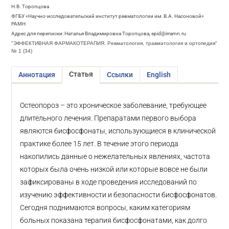
Н.В. Торопцова
ФГБУ «Научно-исследовательский институт ревматологии им. В.А. Насоновой»
РАМН
Адрес для переписки: Наталья Владимировна Торопцова, epid@irramn.ru
"ЭФФЕКТИВНАЯ ФАРМАКОТЕРАПИЯ. Ревматология, травматология и ортопедия"
№ 1 (34)
Статья
Аннотация
Ссылки
English
Остеопороз – это хроническое заболевание, требующее
длительного лечения. Препаратами первого выбора
являются бисфосфонаты, использующиеся в клинической
практике более 15 лет. В течение этого периода
накопились данные о нежелательных явлениях, частота
которых была очень низкой или которые вовсе не были
зафиксированы в ходе проведения исследований по
изучению эффективности и безопасности бисфосфонатов.
Сегодня поднимаются вопросы, каким категориям
больных показана терапия бисфосфонатами, как долго