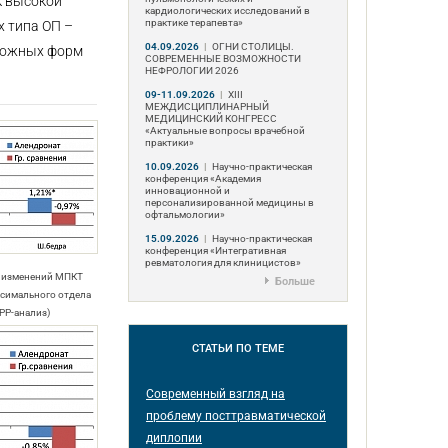
к высокой
кардиологических исследований в
практике терапевта»
х типа ОП –
04.09.2026
|
ОГНИ СТОЛИЦЫ.
зможных форм
СОВРЕМЕННЫЕ ВОЗМОЖНОСТИ
НЕФРОЛОГИИ 2026
09-11.09.2026
|
ХIII
МЕЖДИСЦИПЛИНАРНЫЙ
МЕДИЦИНСКИЙ КОНГРЕСС
«Актуальные вопросы врачебной
практики»
10.09.2026
|
Научно-практическая
конференция «Академия
инновационной и
персонализированной медицины в
офтальмологии»
15.09.2026
|
Научно-практическая
конференция «Интегративная
ревматология для клиницистов»
а изменений МПКТ
Больше
ксимального отдела
(РР-анализ)
СТАТЬИ
ПО ТЕМЕ
Современный взгляд на
проблему посттравматической
диплопии