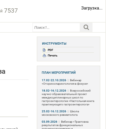
Загрузка...
7537
ей
ИНСТРУМЕНТЫ
PDF
Печать
за
ПЛАН МЕРОПРИЯТИЙ
17.02-22.10.2026
|
Вебинар
«Оториноларингология в фокусе»
18.02-16.12.2026
|
Всероссийский
научно-образовательный проект
междисциплинарных школ по
гастроэнтерологии «Настольная книга
практикующего гастроэнтеролога»
25.02-16.12.2026
|
Школа
московского ревматолога
03.09.2026
|
Вебинар «Трактовка
результатов функциональных
пульмонологических и