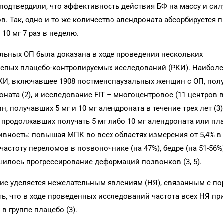
одтвердили, что эффективность действия БФ на массу и сил
в. Так, одно и то же количество алендроната абсорбируется п
10 мг 7 раз в неделю.
льных ОП была доказана в ходе проведения нескольких
епых плацебо-контролируемых исследований (РКИ). Наиболе
 РКИ, включавшее 1908 постменопаузальных женщин с ОП, пол
оната (2), и исследование FIT – многоцентровое (11 центров 
получавших 5 мг и 10 мг алендроната в течение трех лет (3),
продолжавших получать 5 мг либо 10 мг алендроната или плац
вность: повышая МПК во всех областях измерения от 5,4% в
частоту переломов в позвоночнике (на 47%), бедре (на 51-56%
ьшилось прогрессирование деформаций позвонков (3, 5).
ие уделяется нежелательным явлениям (НЯ), связанным с п
ь, что в ходе проведенных исследований частота всех НЯ пр
в группе плацебо (3).