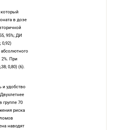
, который
оната в дозе
 вторичной
5, 95%; ДИ
 0,92)
м абсолютного
а 2%. При
; 0,80) (6).
ь и удобство
. Двухлетнее
 группе 70
ижения риска
еломов
ена наводят