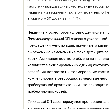
Остеопороз (ОП) занимает одно из ведущих мест 
частоте инвалидизации и смертности во второй п
первичный и вторичный, при этом первичный ОП н
вторичного ОП достигает 4 : 1 (1).
Первичный остеопороз условно делится на п
Постменопаузальный
ОП связан с ускоренной 
прекращения менструаций, причина его разви
выраженные изменения на фоне дефицита эст
кости. Активация костного обмена на тканев
количества активированных единиц костного
резорбции возрастает и формирование костно
компенсировать резорбцию, вследствие чего 
трабекулярной архитектоники, что приводит 
трабекулярных костей.
Сенильный
ОП характеризуется пропорционал
и кортикальной кости. Основными причинами 