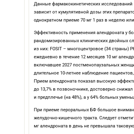
Данные фармакокинетических исследований п
зависит от кумулятивной дозы этих препарато
однократном приеме 70 мг 1 раз в неделю или 
Эффективность применения алендроната у бо
рандомизированных клинических двойных сл
из них: FOSIT – многоцентровое (34 страны)
ежедневно в течение 12 месяцев 10 мг алендр
включавшее 2027 постменопаузальных женщин, 
длительное 10-летнее наблюдение пациентов, 
Прием алендроната показал высокую эффекти
до 13,7% в позвоночнике, достоверно снижал 
и предплечье (на 48%), а у 64% больных умен
При приеме пероральных БФ большое вниман
желудочно-кишечного тракта. Следует отметит
мг алендроната в день не превышала таковую 