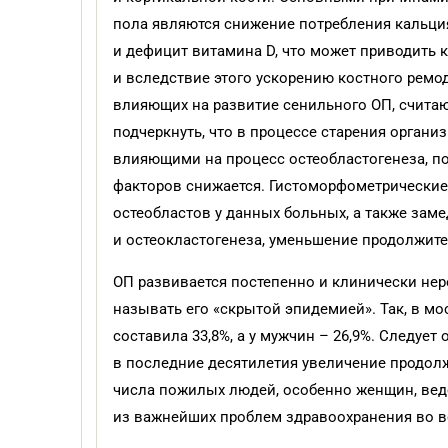
пола являются снижение потребления кальци
и дефицит витамина D, что может приводить 
и вследствие этого ускорению костного ремо
влияющих на развитие сенильного ОП, счита
подчеркнуть, что в процессе старения орган
влияющими на процесс остеобластогенеза, п
факторов снижается. Гистоморфометрические
остеобластов у данных больных, а также зам
и остеокластогенеза, уменьшение продолжите
ОП развивается постепенно и клинически не
называть его «скрытой эпидемией». Так, в мо
составила 33,8%, а у мужчин – 26,9%. Следуе
в последние десятилетия увеличение продол
числа пожилых людей, особенно женщин, веде
из важнейших проблем здравоохранения во в