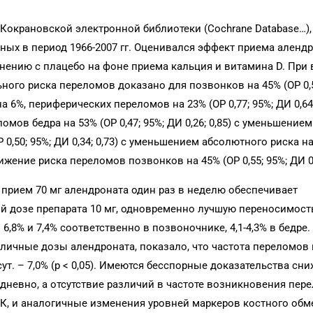
 Кокрановской электронной библиотеки (Cochrane Database…)
ных в период 1966-2007 гг. Оценивался эффект приема алендр
авнению с плацебо на фоне приема кальция и витамина D. При
ого риска переломов доказано для позвонков на 45% (ОР 0,5
а 6%, периферических переломов на 23% (ОР 0,77; 95%; ДИ 0,64;
мов бедра на 53% (ОР 0,47; 95%; ДИ 0,26; 0,85) с уменьшение
 0,50; 95%; ДИ 0,34; 0,73) с уменьшением абсолютного риска н
ние риска переломов позвонков на 45% (ОР 0,55; 95%; ДИ 0,38
прием 70 мг алендроната один раз в неделю обеспечивает
й дозе препарата 10 мг, одновременно лучшую переносимост
 6,8% и 7,4% соответственно в позвоночнике, 4,1-4,3% в бедре
ичные дозы алендроната, показало, что частота переломов в
/сут. – 7,0% (p < 0,05). Имеются бесспорные доказательства сн
дневно, а отсутствие различий в частоте возникновения пер
К, и аналогичные изменения уровней маркеров костного обм