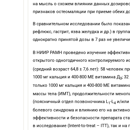
на мысль о схожем влиянии данных дозирово
признаков остеомаляции при приеме обеих до
В сравнительном исследовании было показано
рефлюкс, гастрит, язва желудка и др.) в груп
однократно принятой дозы в 7 раз не увеличив
В НИИР РАМН проведено изучение эффективн
открытого одногодичного контролируемого и
(средний возраст 64,8 ± 7,6 лет): 58 человек
1000 мг кальция и 400-800 МЕ витамина Д
; 3
3
только 1000 мг кальция и 400-800 МЕ витамин
массы тела (ИМТ), продолжительности менопа
(поясничный отдел позвоночника L
-L
и/или 
1
4
болевого синдрома и влиянию его на активно
эффективности и безопасности препарата ста
в исследование (Intent-to-treat – ITT), так и 