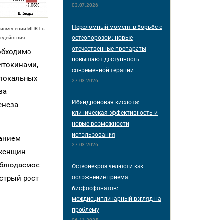
03.07.2026
Переломный момент в борьбе с
а изменений МПКТ в
остеопорозом: новые
ледействия
отечественные препараты
обходимо
повышают доступность
итокинами,
современной терапии
 локальных
27.03.2026
ва
Ибандроновая кислота:
енеза
клиническая эффективность и
новые возможности
использования
ванием
27.03.2026
 женщин
наблюдаемое
Остеонекроз челюсти как
осложнение приема
стрый рост
бисфосфонатов:
междисциплинарный взгляд на
проблему
06.11.2025