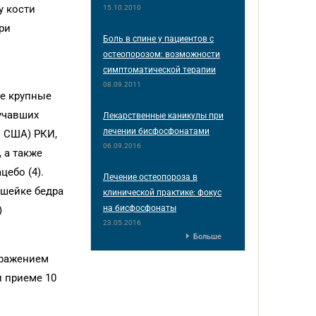
у кости
15.10.2010
ри
Боль в спине у пациентов с
остеопорозом: возможности
симптоматической терапии
08.09.2011
е крупные
учавших
Лекарственные каникулы при
лечении бисфосфонатами
в США) РКИ,
06.09.2016
 а также
ебо (4).
Лечение остеопороза в
 шейке бедра
клинической практике: фокус
на бисфосфонаты
)
23.05.2016
Больше
оражением
и приеме 10