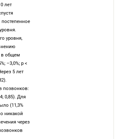
0 лет
спустя
о постепенное
уровня.
го уровня,
авнению
К в общем
%; –3,0%; р <
ерез 5 лет
2).
в позвонков:
; 0,85). Для
ыло (11,3%
ло никакой
лечения через
позвонков