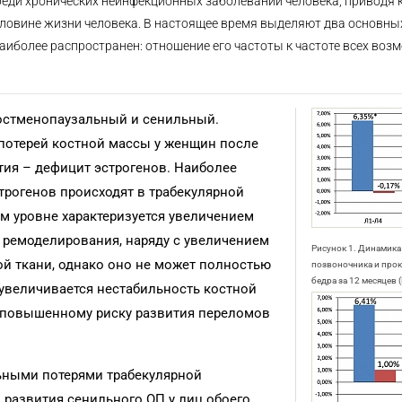
среди хронических неинфекционных заболеваний человека, приводя 
оловине жизни человека. В настоящее время выделяют два основны
аиболее распространен: отношение его частоты к частоте всех во
остменопаузальный и сенильный.
потерей костной массы у женщин после
тия – дефицит эстрогенов. Наиболее
рогенов происходят в трабекулярной
ом уровне характеризуется увеличением
 ремоделирования, наряду с увеличением
Рисунок 1. Динамик
й ткани, однако оно не может полностью
позвоночника и про
бедра за 12 месяцев 
увеличивается нестабильность костной
к повышенному риску развития переломов
ьными потерями трабекулярной
развития сенильного ОП у лиц обоего