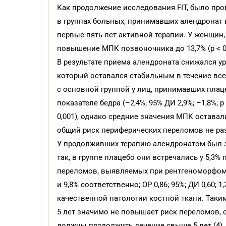
Как продолжение исследования FIT, было про
в группах больных, принимавших алендронат в
первые пять лет активной терапии. У женщин,
повышение МПК позвоночника до 13,7% (p < 0,0
В результате приема алендроната снижался у
который оставался стабильным в течение все
с основной группой у лиц, принимавших плац
показателе бедра (–2,4%; 95% ДИ 2,9%; –1,8%; р
0,001), однако средние значения МПК остава
общий риск периферических переломов не разли
У продолживших терапию алендронатом был 
так, в группе плацебо они встречались у 5,3% па
переломов, выявляемых при рентгеноморфоме
и 9,8% соответственно; ОР 0,86; 95%; ДИ 0,60
качественной патологии костной ткани. Таки
5 лет значимо не повышает риск переломов,
должны продолжить лечение свыше 5 лет (4).