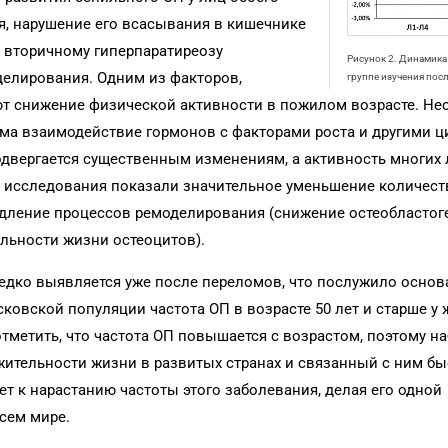
я, нарушение его всасывания в кишечнике
к вторичному гиперпаратиреозу
Рисунок 2. Динамик
делирования. Одним из факторов,
группе изучения пос
ют снижение физической активности в пожилом возрасте. Не
изма взаимодействие гормонов с факторами роста и другими ц
одвергается существенным изменениям, а активность многих
 исследования показали значительное уменьшение количест
едление процессов ремоделирования (снижение остеобластог
льности жизни остеоцитов).
редко выявляется уже после переломов, что послужило осно
сковской популяции частота ОП в возрасте 50 лет и старше у
т отметить, что частота ОП повышается с возрастом, поэтому 
жительности жизни в развитых странах и связанный с ним бы
т к нарастанию частоты этого заболевания, делая его одной
сем мире.