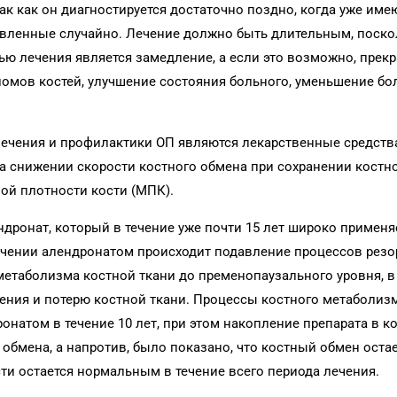
ак как он диагностируется достаточно поздно, когда уже име
вленные случайно. Лечение должно быть длительным, поско
ью лечения является замедление, а если это возможно, прек
омов костей, улучшение состояния больного, уменьшение бо
лечения и профилактики ОП являются лекарственные средств
а снижении скорости костного обмена при сохранении костн
й плотности кости (МПК).
ндронат, который в течение уже почти 15 лет широко применя
лечении алендронатом происходит подавление процессов рез
етаболизма костной ткани до пременопаузального уровня, в 
ения и потерю костной ткани. Процессы костного метаболиз
натом в течение 10 лет, при этом накопление препарата в к
обмена, а напротив, было показано, что костный обмен оста
ти остается нормальным в течение всего периода лечения.