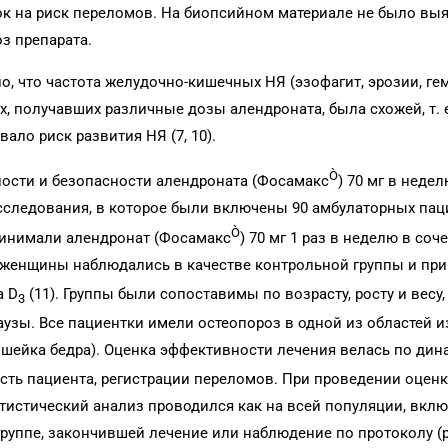
к на риск переломов. На биопсийном материале не было вы
з препарата.
, что частота желудочно-кишечных НЯ (эзофагит, эрозии, ге
пах, получавших различные дозы алендроната, была схожей, т. 
ало риск развития НЯ (7, 10).
Ò
ости и безопасности алендроната (Фосамакс
) 70 мг в недел
сследования, в которое были включены 90 амбулаторных пац
Ò
 принимали алендронат (Фосамакс
) 70 мг 1 раз в неделю в соче
2 женщины наблюдались в качестве контрольной группы и пр
а D
(11). Группы были сопоставимы по возрасту, росту и весу,
3
узы. Все пациентки имели остеопороз в одной из областей 
шейка бедра). Оценка эффективности лечения велась по дин
сть пациента, регистрации переломов. При проведении оцен
тистический анализ проводился как на всей популяции, вкл
на группе, закончившей лечение или наблюдение по протоколу (p