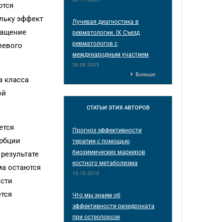
ются
льку эффект
Лучевая диагностика в
ращение
ревматологии. IX Съезд
ревматологов с
левого
международным участием
26.09.2025
Больше
а класса
ой
СТАТЬИ
ЭТИХ АВТОРОВ
ется
Прогноз эффективности
орбции
терапии с помощью
биохимических маркеров
результате
костного метаболизма
ма остаются
15.10.2010
ости
ется
Что мы знаем об
эффективности ризедроната
при остеопорозе