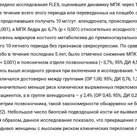
ведено исследование FLEX, оценившее динамику МПК через 1
 течение всего этого периода или переведенных на плацебо 
 продолжавших получать 10 мг/сут. алендроната, происходил
01), а МПК бедра до 6,7% (p < 0,001) относительно исходного 
ровень маркеров костного метаболизма до пременопаузально
го 10-летнего периода без признаков сверхсупрессии. По ср
ебо в течение последних 5 лет, было отмечено снижение МП
 < 0,001) и поясничном отделе позвоночника (–3,7%; 95% ДИ 4,5
лись выше исходного уровня при включении в исследование. Ч
чался достоверно между группами (ОР 1,00; 95%; ДИ 0,76; 1,3
значительно меньше риск клинически выраженных переломо
циенток, а в группе алендроната – у 2,4% (ОР 0,45; 95%; ДИ 0,24
трии позвоночника, такой закономерности обнаружено не б
; 1,22). Небольшое число биопсий подвздошной кости не выяви
м образом, данное исследование показало, что прекращение 
 однако женщины с высоким риском клинических переломов 