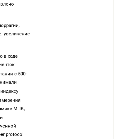
явлено
моррагии,
е. увеличение
ю в ходе
иенток
тании с 500-
инимали
 индексу
измерения
амике МПК,
ки
юченной
er protocol –