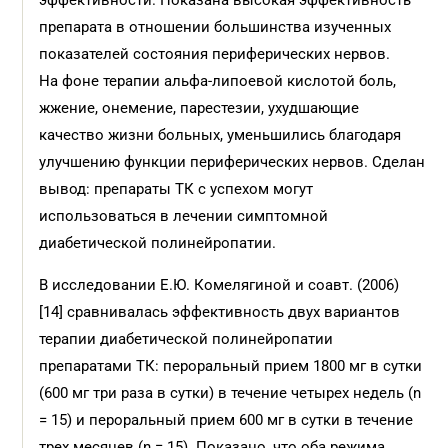
эффективности. Показана высокая эффективность
препарата в отношении большинства изученных
показателей состояния периферических нервов.
На фоне терапии альфа-липоевой кислотой боль,
жжение, онемение, парестезии, ухудшающие
качество жизни больных, уменьшились благодаря
улучшению функции периферических нервов. Сделан
вывод: препараты ТК с успехом могут
использоваться в лечении симптомной
диабетической полинейропатии.
В исследовании Е.Ю. Комелягиной и соавт. (2006)
[14] сравнивалась эффективность двух вариантов
терапии диабетической полинейропатии
препаратами ТК: пероральный прием 1800 мг в сутки
(600 мг три раза в сутки) в течение четырех недель (n
= 15) и пероральный прием 600 мг в сутки в течение
трех месяцев (n = 15). Показано, что оба режима