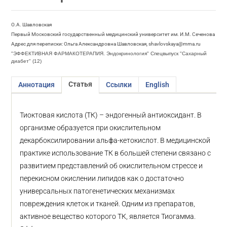
О.А. Шавловская
Первый Московский государственный медицинский университет им. И.М. Сеченова
Адрес для переписки: Ольга Александровна Шавловская, shavlovskaya@mma.ru
"ЭФФЕКТИВНАЯ ФАРМАКОТЕРАПИЯ. Эндокринология" Спецвыпуск "Сахарный
диабет" (12)
Статья
Аннотация
Ссылки
English
Тиоктовая кислота (ТК) – эндогенный антиоксидант. В
организме образуется при окислительном
декарбоксилировании альфа-кетокислот. В медицинской
практике использование ТК в большей степени связано с
развитием представлений об окислительном стрессе и
перекисном окислении липидов как о достаточно
универсальных патогенетических механизмах
повреждения клеток и тканей. Одним из препаратов,
активное вещество которого ТК, является Тиогамма.