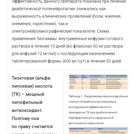
Эффективность данного препарата показана при лечении
диабетической полинейропатии: снижались как
выраженность клинических проявлений (боли, жжения,
онемения, парестезии), так и
электронейромиографические показатели. Схема
применения Тиогаммы: внутривенные инфузии готового
раствора в течение 10 дней (во флаконах 50 мг раствора
для инфузий 12 мг/мл) с последующим назначением
таблетированной формы (600 мг/сут) в течение 50 дней.
Тиоктовая (альфа-
липоевая) кислота
(ТК) – мощный
Таблица 1. Рандомизированные двойные
липофильный
слепые плацебоконтролируемые
исследования эффективности
антиоксидант.
препаратов ТК при диабетической
Поэтому она
периферической и кардиальной
автономной нейропатии
по праву считается