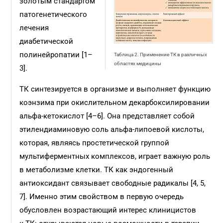
золотым стандартом
патогенетического
лечения
диабетической
полинейропатии [1–
Таблица 2. Применение ТК в различных
областях медицины
3].
ТК синтезируется в организме и выполняет функцию
коэнзима при окислительном декарбоксилировании
альфа-кетокислот [4–6]. Она представляет собой
этилендиаминовую соль альфа-липоевой кислоты,
которая, являясь простетической группой
мультиферментных комплексов, играет важную роль
в метаболизме клетки. ТК как эндогенный
антиоксидант связывает свободные радикалы [4, 5,
7]. Именно этим свойством в первую очередь
обусловлен возрастающий интерес клиницистов