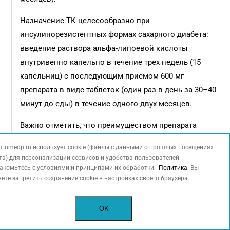
Назначение ТК целесообразно при
инсулинорезистентных формах сахарного диабета:
введение раствора альфа-липоевой кислоты
внутривенно капельно в течение трех недель (15
капельниц) с последующим приемом 600 мг
препарата в виде таблеток (один раз в день за 30–40
минут до еды) в течение одного-двух месяцев.
Важно отметить, что преимуществом препарата
Тиогамма® является форма выпуска, которая
т umedp.ru использует cookie (файлы с данными о прошлых посещениях
позволяет вводить препарат внутривенно капельно
та) для персонализации сервисов и удобства пользователей.
и не требует предварительного разведения.
акомьтесь с условиями и принципами их обработки -
Политика
. Вы
ете запретить сохранение cookie в настройках своего браузера.
КЛЮЧЕВЫЕ СЛОВА: антиоксидант, диабетическая полинейропатия, диабет,
Тиогамма
OK