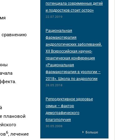
потенциала современных детей
и подростков стоит остро»
22.07.2019
емя
Рациональная
о сравнению
фармакотерапия
андрологических заболеваний.
XII Всероссийская научно-
практическая конференция
лжны
«Рациональная
фармакотерапия в урологии –
начала
2018». Школа по андрологии
ффекта.
28.05.2018
Репродуктивное здоровье
семьи – фактор
й
демографического
ее плановой
благополучия
ейского
30.05.2008
6
Больше
гов
, лечение