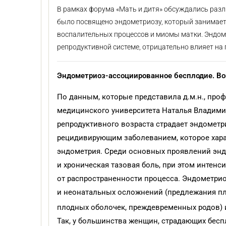
В рамках форума «Мать и дитя» обсуждались раз
было посвящено эндометриозу, который занимает 
воспалительных процессов и миомы матки. Эндом
репродуктивной системе, отрицательно влияет на
Эндометриоз-ассоциированное бесплодие. В
По данным, которые представила д.м.н., про
медицинского университета Наталья Владим
репродуктивного возраста страдает эндомет
рецидивирующим заболеванием, которое хара
эндометрия. Среди основных проявлений энд
и хроническая тазовая боль, при этом интенс
от распространенности процесса. Эндометри
и неонатальных осложнений (предлежания п
плодных оболочек, преждевременных родов) 
Так, у большинства женщин, страдающих бес