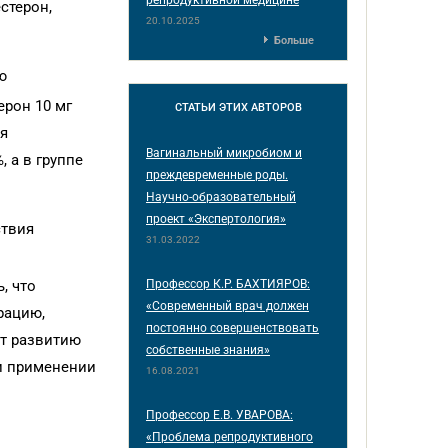
стерон,
20.10.2025
Больше
ю
ерон 10 мг
СТАТЬИ
ЭТИХ АВТОРОВ
ия
Вагинальный микробиом и
 а в группе
преждевременные роды.
Научно-образовательный
проект «Экспертология»
ствия
31.03.2022
Профессор К.Р. БАХТИЯРОВ:
, что
«Современный врач должен
рацию,
постоянно совершенствовать
ют развитию
собственные знания»
ри применении
16.08.2021
Профессор Е.В. УВАРОВА:
«Проблема репродуктивного