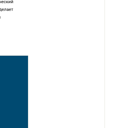
ческий
делает
я