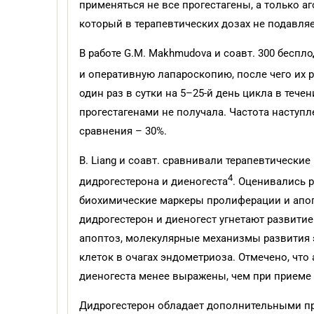
применяться не все прогестагены, а только а
который в терапевтических дозах не подавля
В работе G.M. Makhmudova и соавт. 300 бесп
и оперативную лапаро­скопию, после чего их 
один раз в сутки на 5–25-й день цикла в теч
прогестагенами не получала. Частота наступл
сравнения – 30%.
B. Liang и соавт. сравнивали терапевтическ
4
дидрогестерона и диеногеста
. Оценивались р
биохимические маркеры пролиферации и апопт
дидрогестерон и диеногест угнетают развити
апоптоз, молекулярные механизмы развития 
клеток в очагах эндометриоза. Отмечено, ч
диеногеста менее выражены, чем при приеме 
Дидрогестерон обладает дополнительными п