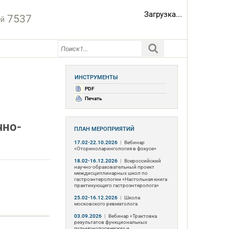
Загрузка...
7537
ей
ИНСТРУМЕНТЫ
PDF
Печать
чно-
ПЛАН МЕРОПРИЯТИЙ
17.02-22.10.2026
|
Вебинар
«Оториноларингология в фокусе»
18.02-16.12.2026
|
Всероссийский
научно-образовательный проект
междисциплинарных школ по
гастроэнтерологии «Настольная книга
практикующего гастроэнтеролога»
25.02-16.12.2026
|
Школа
московского ревматолога
03.09.2026
|
Вебинар «Трактовка
результатов функциональных
пульмонологических и