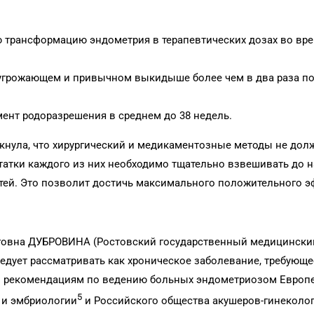
 трансформацию эндометрия в терапевтических дозах во вр
 угрожающем и привычном выкидыше более чем в два раза п
ент родоразрешения в среднем до 38 недель.
ркнула, что хирургический и медикаментозные методы не до
татки каждого из них необходимо тщательно взвешивать до 
тей. Это позволит достичь максимального положительного э
егов­на ДУБРОВИНА (Ростовский государственный ме­дицински
следует рассматривать как хроническое заболевание, требующ
м рекомендациям по ведению больных эндометриозом Европ
5
 и эмбриологии
и Российского общества акушеров-гинеколо