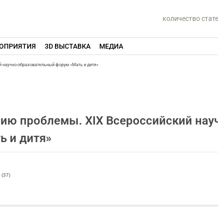
количество стат
ОПРИЯТИЯ
3D ВЫСТАВКА
МЕДИА
й научно-образовательный форум «Мать и дитя»
нию проблемы. XIX Всероссийский нау
ь и дитя»
(37)