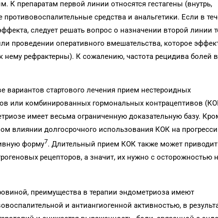
 К препаратам первой линии относятся гестагены (внутрь,
 противовоспалительные средства и анальгетики. Если в те
эффекта, следует решать вопрос о назначении второй линии 
 или проведении оперативного вмешательства, которое эффе
 к нему рефрактерны). К сожалению, частота рецидива болей 
ве вариантов стартового лечения прием нестероидных
нов или комбинированных гормональных контрацептивов (КО
триозе имеет весьма ограниченную доказательную базу. Кром
ном влиянии долгосрочного использования КОК на прогресс
7
тивную форму
. Длительный прием КОК также может приводит
рогеновых рецепторов, а значит, их нужно с осторожностью 
бровиной, преимущества в терапии эндометриоза имеют
овоспалительной и антиангиогенной активностью, в результ