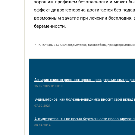
хорошим профилем безопасности и может быть
эффект дидрогестерона достигается без пода
возможным зачатие при лечении бесплодия, 
беременности.
КЛЮЧЕВЫЕ СЛОВА: эндометриоз, тазовая боль, преждевременные 
Аспирин снижал риск повторных преждевременных родо
15.09.2022 01:00:00
Эндометриоз: как болезнь-невидимка вносит свой вклад
07.09.2021
Антидепрессанты во время беременности провоцируют 
09.04.2014