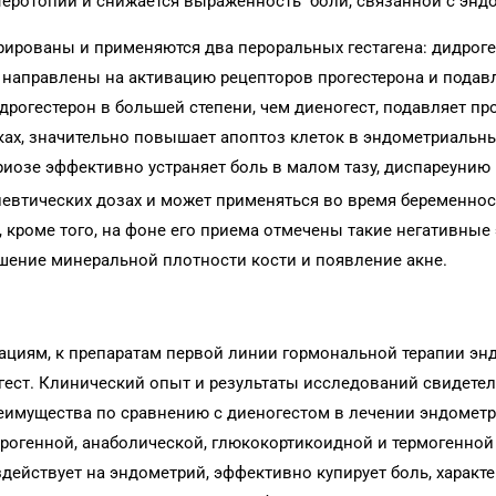
теротопий и снижается выраженность боли, связанной с энд
рированы и применяются два пероральных гестагена: дидрог
 направлены на активацию рецепторов прогестерона и подав
дрогестерон в большей степени, чем диеногест, подавляет п
ках, значительно повышает апоптоз клеток в эндометриальны
риозе эффективно устраняет боль в малом тазу, диспареунию
певтических дозах и может применяться во время беременно
 кроме того, на фоне его приема отмечены такие негативные
ьшение минеральной плотности кости и появление акне.
циям, к препаратам первой линии гормональной терапии эн
огест. Клинический опыт и результаты исследований свидете
реимущества по сравнению с диеногестом в лечении эндометр
дрогенной, анаболической, глюкокортикоидной и термогенной
ействует на эндометрий, эффективно купирует боль, характе