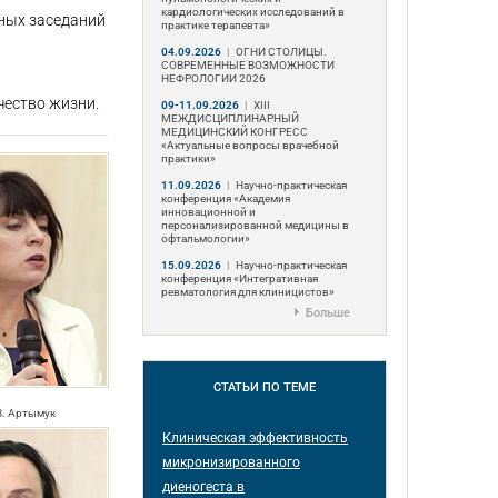
кардиологических исследований в
ных заседаний
практике терапевта»
04.09.2026
|
ОГНИ СТОЛИЦЫ.
СОВРЕМЕННЫЕ ВОЗМОЖНОСТИ
НЕФРОЛОГИИ 2026
чество жизни.
09-11.09.2026
|
ХIII
МЕЖДИСЦИПЛИНАРНЫЙ
МЕДИЦИНСКИЙ КОНГРЕСС
«Актуальные вопросы врачебной
практики»
11.09.2026
|
Научно-практическая
конференция «Академия
инновационной и
персонализированной медицины в
офтальмологии»
15.09.2026
|
Научно-практическая
конференция «Интегративная
ревматология для клиницистов»
Больше
СТАТЬИ
ПО ТЕМЕ
B. Артымук
Клиническая эффективность
микронизированного
диеногеста в