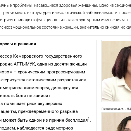
личные проблемы, касающиеся здоровья женщины. Одно из секцион
третье место в структуре гинекологической заболеваемости после
етриоз приводит к функциональным и структурным изменениям в
 психоэмоциональное состояние женщин, значительно снижая их ка
опросы и решения
фессор Кемеровского государственного
ировна АРТЫМУК, одна из десяти женщин
риозом – хроническим прогрессирующим
ктеризуется эктопическим разрастанием
ометриоза дисменорея, диспареуния
ивность боли не зависит
оз повышает риск акушерских
Профессор, д.м.н. Н.
лаценты, преждевременного разрыва
1
и может быть одной из причин бесплодия
.
плодием, наблюдается эндометриоз