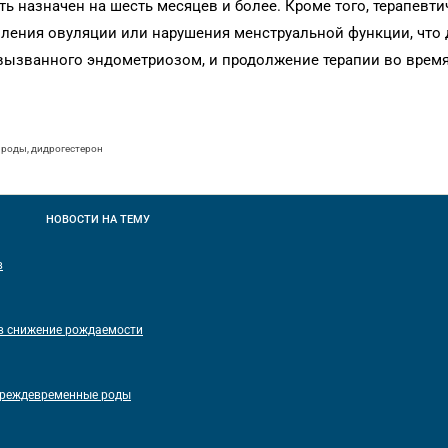
 назначен на шесть месяцев и более. Кроме того, терапевти
вления овуляции или нарушения менструальной функции, что 
вызванного эндометриозом, и продолжение терапии во врем
роды, дидрогестерон
НОВОСТИ
НА ТЕМУ
в
 в снижение рождаемости
преждевременные роды