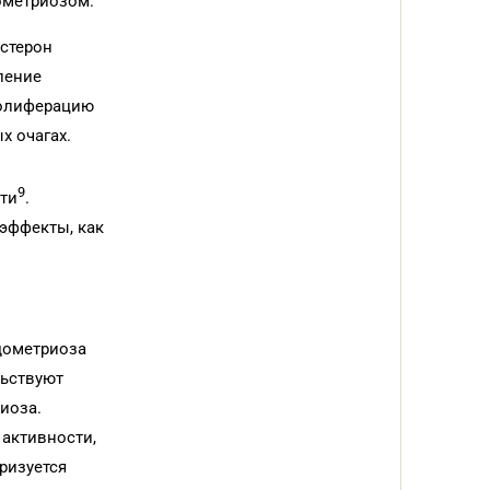
ометриозом.
естерон
ление
ролиферацию
х очагах.
9
сти
.
 эффекты, как
дометриоза
льствуют
иоза.
 активности,
ризуется