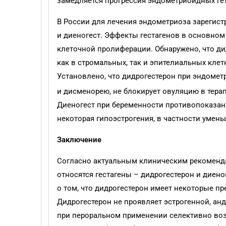
замедляется прогрессия эндометриоидных ге
В России для лечения эндометриоза зарегист
и диеногест. Эффекты гестагенов в основном
клеточной пролиферации. Обнаружено, что ди
как в стромальных, так и эпителиальных клет
Установлено, что дидрогестерон при эндомет
и дисменорею, не блокирует овуляцию в тера
Диеногест при беременности противопоказан,
некоторая гипоэстрогения, в частности умен
Заключение
Согласно актуальным клиническим рекоменда
относятся гестагены – дидрогестерон и диен
о том, что дидрогестерон имеет некоторые п
Дидрогестерон не проявляет эстрогенной, ан
при пероральном применении селективно возд