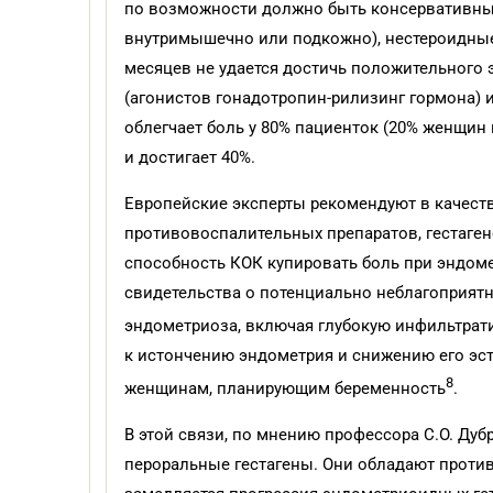
по возможности должно быть консервативным.
внутримышечно или подкожно), нестероидные
месяцев не удается достичь положительного 
(агонистов гонадотропин-рилизинг гормона)
облегчает боль у 80% пациенток (20% женщин
и достигает 40%.
Европейские эксперты рекомендуют в качест
противовоспалительных препаратов, гестаге
способность КОК купировать боль при эндоме
свидетельства о потенциально неблагоприят
эндометриоза, включая глубокую инфильтра
к истончению эндометрия и снижению его эст
8
женщинам, планирующим беременность
.
В этой связи, по мнению профессора С.О. Ду
пероральные гестагены. Они обладают против