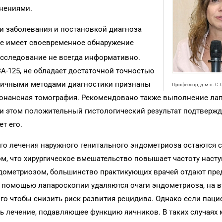
нениями.
и заболевания и постановкой диагноза
ние имеет своевременное обнаружение
исследование не всегда информативно.
A-125, не обладает достаточной точностью
фичными методами диагностики признаны
Профессор, д.м.н. С
зонансная томография. Рекомендовано также выполнение ла
и этом положительный гистологический результат подтвержд
т его.
о лечения наружного генитального эндометриоза остаются 
м, что хирургическое вмешательство повышает частоту наст
дометриозом, большинство практикующих врачей отдают пре
 помощью лапароскопии удаляются очаги эндометриоза, на в
го чтобы снизить риск развития рецидива. Однако если паци
ь лечение, подавляющее функцию яичников. В таких случаях 