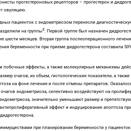
гонисты прогестероновых рецепторов – прогестерон и дидроге
ет овуляцию.
лодных пациенток с эндометриозом перенесли диагностическу
3
разделили на группы
. Первой группе был назначен дидрогест
ение шести месяцев. Вторая группа послеоперационного лечен
ения беременности при приеме дидрогестерона составила 50%,
ие и побочные эффекты, а также молекулярные механизмы дей
азмер очагов, их объем, гистологические показатели, а также
оза на фоне лечения и после отмены препаратов. Оказалось
е очагов эндометриоза, селективно воздействуют на пролифе
эндометриоза, значительно уменьшают размер и препятству
то антипролиферативный эффект и индуцирование апоптоза п
дидрогестерона.
реимуществами при планировании беременности у пациенток