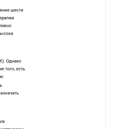
чение шести
терапии
ктивно
высока
К). Однако
е того, есть
ию
ь
назначать
ате