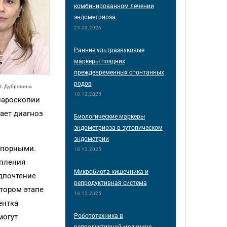
комбинированном лечении
эндометриоза
24.03.2026
Ранние ультразвуковые
маркеры поздних
преждевременных спонтанных
родов
.О. Дубровина
18.12.2025
пароскопии
ает диагноз
Биологические маркеры
эндометриоза в эутопическом
эндометрии
спорными.
18.12.2025
упления
Микробиота кишечника и
дпочтение
репродуктивная система
тором этапе
18.12.2025
ентка
Робототехника в
могут
репродуктивной медицине