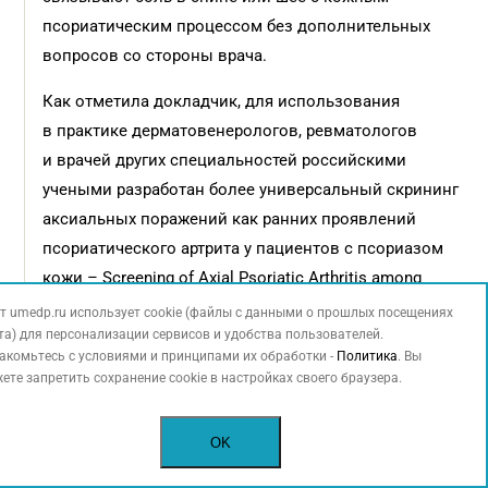
псориатическим процессом без дополнительных
вопросов со стороны врача.
Как отметила докладчик, для использования
в практике дерматовенерологов, ревматологов
и врачей других специальностей российскими
учеными разработан более универсальный скрининг
аксиальных поражений как ранних проявлений
псориатического артрита у пациентов с псориазом
кожи – Screening of Axial Psoriatic Arthritis among
15
Dermatology patients (SAPsAD)
.
т umedp.ru использует cookie (файлы с данными о прошлых посещениях
та) для персонализации сервисов и удобства пользователей.
На сегодняшний день при выборе терапии псориаза
акомьтесь с условиями и принципами их обработки -
Политика
. Вы
ете запретить сохранение cookie в настройках своего браузера.
учитывают не только степень тяжести
и клиническую форму поражения кожи, но и
OK
различные факторы, включая наличие
псориатического артрита и других коморбидных