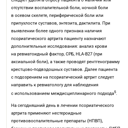
следует уделять опросу пациента о наличии или
отсутствии воспалительной боли, ночной боли
в осевом скелете, периферической боли или
припухлости суставов, энтезита, дактилита. При
выявлении более одного признака наличия
псориатического артрита пациенту назначают
дополнительные исследования: анализ крови
на ревматоидный фактор, СРБ, HLA-B27 (при
аксиальной боли), а также проводят рентгенограмму
крестцово-подвздошных суставов. Далее пациента
с подозрением на псориатический артрит следует
направить к ревматологу для наблюдения
5
с использованием междисциплинарного подхода
.
На сегодняшний день в лечении псориатического
артрита применяют нестероидные
противовоспалительные препараты (НПВП),