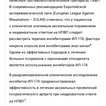
базисные противовоспалительные препараты, ГИБП.
В современных рекомендациях Европейской
антиревматической лиги (European League Against
Rheumatism – EULAR) отмечено, что у пациентов
с клинически значимым аксиальным поражением
и неадекватным ответом на НПВП следует
рассмотреть терапию ингибиторами ИЛ-17А, фактора
6
некроза опухоли или ингибиторами янус-киназ
.
Одним из эффективных подходов к лечению
больных псориазом с признаками спондилита
является использование ингибиторов ИЛ-17А.
В рандомизированном клиническом исследовании
ингибитор ИЛ-17А продемонстрировал
эффективность в лечении аксиальных проявлений
псориатического артрита при неадекватном ответе
7
на НПВП
.