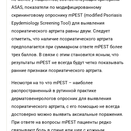
ASAS, показатели по модифицированному
скрининговому опроснику mPEST (modified Psoriasis
Epydemiology Screening Tool) для выявления
псориатического артрита равны двум. Следует
отметить, что наличие псориатического артрита
предполагается при суммарном ответе mPEST более
трех баллов. В связи с этим становится ясным, что
результаты mPEST не всегда будут четко показывать
ранние признаки псориатического арт­рита.
Несмотря на то что mPEST – наиболее
распространенный в рутинной практике
дерматовенерологов опросник для выявления
псориатического артрита, с его помощью не всегда
достоверно можно выявить аксиальные поражения.
При ответе на вопросы mPEST пациенты редко
связывают боль в спине или шее с кожным