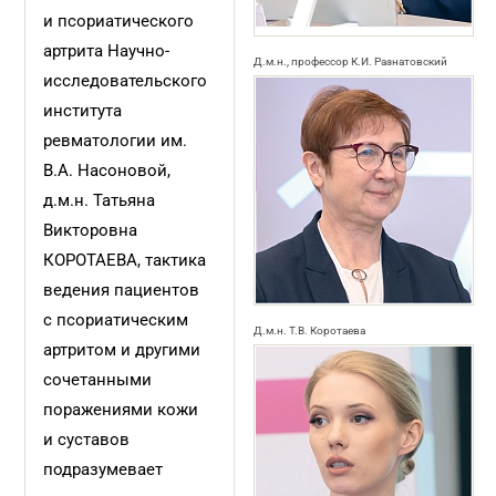
и псориатического
артрита Научно-
Д.м.н., профессор К.И. Разнатовский
исследовательского
института
ревматологии им.
В.А. Насоновой,
д.м.н. Татьяна
Викторовна
КОРОТАЕВА, тактика
ведения пациентов
с псориатическим
Д.м.н. Т.В. Коротаева
артритом и другими
сочетанными
поражениями кожи
и суставов
подразумевает