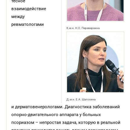
тесное
взаимодействие
между
ревматологами
К.м.н. Н.О. Переверзина
Д.м.н. Е.А. Шатохина
и дерматовенерологами. Диагностика заболеваний
опорно-двигательного аппарата у больных
псориазом – непростая задача, которую в реальной