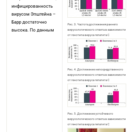
инфицированность
вирусом Эпштейна –
Барр достаточно
Рис. 3. Частота достижения раннего
высока. По данным
вирусологического ответа в зависимости
от генотипа вируса гепатита C
Рис. 4. Достижение непосредственного
вирусологического ответа в зависимости
от генотипа вируса гепатита C
Рис. 5. Достижение устойчивого
вирусологического ответа в зависимости
от генотипа вируса гепатита C