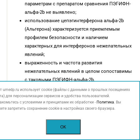
параметрам с препаратом сравнения ПЭГ-ИФН-
альфа-2b не выявлено;
использование цепэгинтерферона альфа-2b
(Альгерона) характеризуется приемлемым
профилем безопасности и наличием
характерных для интерферонов нежелательных
явлений;
выраженность и частота развития
нежелательных явлений в целом сопоставимы
с таковыми ПЭГ-ИФН-альфа-2b.
т umedp.ru использует cookie (файлы с данными о прошлых посещениях
В заключение докладчик представила
та) для персонализации сервисов и удобства пользователей.
рекомендуемый режим применения
акомьтесь с условиями и принципами их обработки -
Политика
. Вы
ете запретить сохранение cookie в настройках своего браузера.
цепэгинтерферона альфа-2b (Альгерона) в терапии
ранее не леченных больных ХГС:
OK
пациентам, инфицированным генотипом ВГС
1, – цепэгинтерферон альфа-2b (Альгерон)