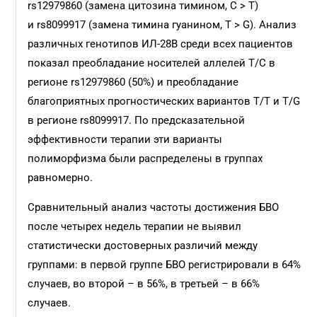
rs12979860 (замена цитозина тимином, С > Т)
и rs8099917 (замена тимина гуанином, Т > G). Анализ
различных генотипов ИЛ-28В среди всех пациентов
показал преобладание носителей аллелей Т/С в
регионе rs12979860 (50%) и преобладание
благоприятных прогностических вариантов Т/Т и Т/G
в регионе rs8099917. По предсказательной
эффективности терапии эти варианты
полиморфизма были распределены в группах
равномерно.
Сравнительный анализ частоты достижения БВО
после четырех недель терапии не выявил
статистически достоверных различий между
группами: в первой группе БВО регистрировали в 64%
случаев, во второй – в 56%, в третьей – в 66%
случаев.