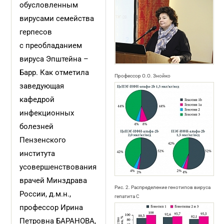
обусловленным
вирусами семейства
герпесов
с преобладанием
вируса Эпштейна –
Барр. Как отметила
Профессор О.О. Знойко
заведующая
кафедрой
инфекционных
болезней
Пензенского
института
усовершенствования
врачей Минздрава
Рис. 2. Распределение генотипов вируса
России, д.м.н.,
гепатита C
профессор Ирина
Петровна БАРАНОВА,