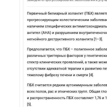
Первичный билиарный холангит (ПБХ) являет
прогрессирующим холестатическим заболева
наличием специфических антимитохондриаль
антител (АНА) и разрушением внутрипеченоч
негнойного деструктивного холангита [1–3].
Предполагается, что ПБХ – полигенное забол
различных триггерных факторов у генетичес
спектр клинических проявлений, а также мож
отсутствии адекватной терапии к развитию п
тяжелому фиброзу печени и смерти [4].
ПБХ считается редким аутоиммунным заболе
всех полов, рас и этнических групп. Общая г
и распространенность ПБХ составляет 1,76 и 1
[5].