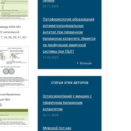
печени
26.11.2025
Патофизиология образования
антимитохондриальных
 между АМА-М2-
антител при первичном
2-негативной
, 18, 26, 30, 31, 33–
билиарном холангите. Имеется
ли дисфункция иммунной
системы при ПБХ?
17.03.2025
Больше
СТАТЬИ
ЭТИХ АВТОРОВ
ое изображение
Остеосаркопения у женщин с
дий ПБХ
первичным билиарным
):
холангитом
26.11.2025
Мужской пол как