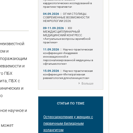
кардиологических исследований в
практике терапевта»
04.09.2026
|
ОГНИ СТОЛИЦЫ.
СОВРЕМЕННЫЕ ВОЗМОЖНОСТИ
НЕФРОЛОГИИ 2026
09-11.09.2026
|
ХIII
МЕЖДИСЦИПЛИНАРНЫЙ
МЕДИЦИНСКИЙ КОНГРЕСС
«Актуальные вопросы врачебной
практики»
 неизвестной
11.09.2026
|
Научно-практическая
ом и
конференция «Академия
инновационной и
м, поражающим
персонализированной медицины в
офтальмологии»
леваемости и
15.09.2026
|
Научно-практическая
го ПБХ
конференция «Интегративная
ревматология для клиницистов»
ита, ПБХ с
Больше
инических и
то
СТАТЬИ
ПО ТЕМЕ
ное научное и
Остеосаркопения у женщин с
первичным билиарным
я может
холангитом