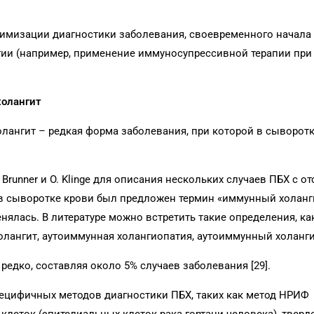
имизации диагностики заболевания, своевременного начала
гии (например, применение иммуносупрессивной терапии при
олангит
ангит – редкая форма заболевания, при которой в сыворотк
runner и O. Klinge для описания нескольких случаев ПБХ с о
 сыворотке крови был предложен термин «иммунный холанг
ялась. В литературе можно встретить такие определения, ка
ангит, аутоиммунная холангиопатия, аутоиммунный холангит 
едко, составляя около 5% случаев заболевания [29].
пецифичных методов диагностики ПБХ, таких как метод НРИФ