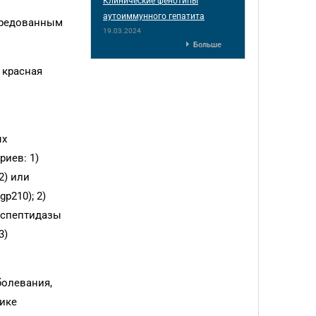
Клинические фенотипы
аутоиммунного гепатита
средованным
19.03.2024
Больше
 красная
ых
риев: 1)
2) или
p210); 2)
нспептидазы
3)
болевания,
ике