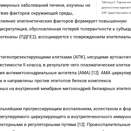
Таблица 3. Парижски
оиммунных заболеваний печени, изучены не
диагностики вариан
ствие факторов окружающей среды,
АИГ (адаптировано из
 влияние эпигенетических факторов формирует повышенную
исрегуляция, обусловленная потерей толерантности к субъед
огеназы (ПДГ-Е2), ассоциируется с повреждением эпителиаль
тигенпрезентирующими клетками (АПК), несущими аутоантиг
тимости II класса, в результате чего плазматические клетки
я антимитохондриальные антитела (АМА) [12]. АМА циркулир
к и направлены против эпитопов белков комплекса
енных на внутренней мембране митохондрий билиарных эпите
альнейшим прогрессирующим воспалением, холестазом и фо
регулируемого циркулирующего и внутрипеченочного иммунно
кторными и регуляторными путями [12]. Провоспалительные