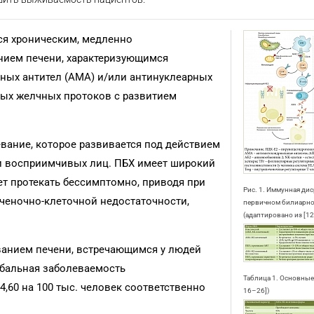
ся хроническим, медленно
нием печени, характеризующимся
ных антител (АМА) и/или антинуклеарных
ных желчных протоков с развитием
евание, которое развивается под действием
ки восприимчивых лиц. ПБХ имеет широкий
ет протекать бессимптомно, приводя при
Рис. 1. Иммунная ди
еченочно-клеточной недостаточности,
первичном билиарно
(адаптировано из [12
ванием печени, встречающимся у людей
лобальная заболеваемость
Таблица 1. Основные
4,60 на 100 тыс. человек соответственно
16–26])