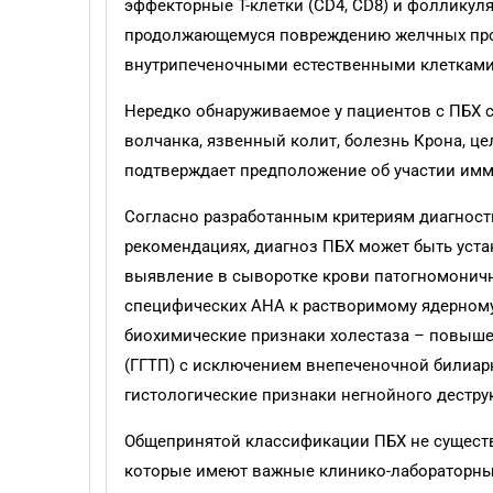
эффекторные Т-клетки (CD4, CD8) и фолликул
продолжающемуся повреждению желчных прот
внутрипеченочными естественными клетками-к
Нередко обнаруживаемое у пациентов с ПБХ 
волчанка, язвенный колит, болезнь Крона, це
подтверждает предположение об участии имму
Согласно разработанным критериям диагност
рекомендациях, диагноз ПБХ может быть устан
выявление в сыворотке крови патогномоничн
специфических АНА к растворимому ядерному б
биохимические признаки холестаза – повыш
(ГГТП) с исключением внепеченочной билиар
гистологические признаки негнойного деструкт
Общепринятой классификации ПБХ не существ
которые имеют важные клинико-лабораторные