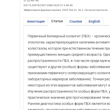
21 (2): 40–49.
DOI 10.33978/2307-3586-2025-21-2-40-49
Эффективная фармакотерапия. 2025.Том 21. № 2. Гастроэнтерология
Статья
Аннотация
Ссылки
English
Первичный билиарный холангит (ПБХ) – хроничес
этиологии, характеризующееся наличием антимит
холестазом, которое при естественном течении п
преимущественно женщин среднего возраста. Одна
распространенности ПБХ, в том числе среди мужч
существуют и другие (особые) формы заболевания
признаками первичного склерозирующего холангит
лабораторных маркеров заболевания). Точная рас
некоторые из этих вариантов заболевания могут и
Изучение распространенности особых форм ПБХ, 
практическое значение для прогнозирования тече
Ранняя диагностика особых форм ПБХ является ва
замедлить прогрессирование заболевания и улуч