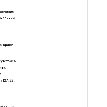
 лечения
 наличии
е крови
тсутствием
ит».
к
[27, 28].