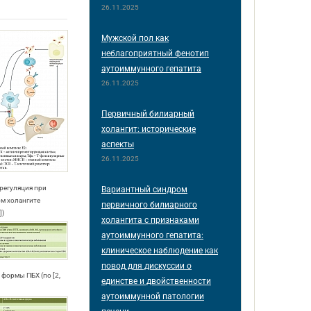
26.11.2025
Мужской пол как
неблагоприятный фенотип
аутоиммунного гепатита
26.11.2025
Первичный билиарный
холангит: исторические
аспекты
26.11.2025
cрегуляция при
Вариантный синдром
м холангите
первичного билиарного
])
холангита с признаками
аутоиммунного гепатита:
клиническое наблюдение как
повод для дискуссии о
 формы ПБХ (по [2,
единстве и двойственности
аутоиммунной патологии