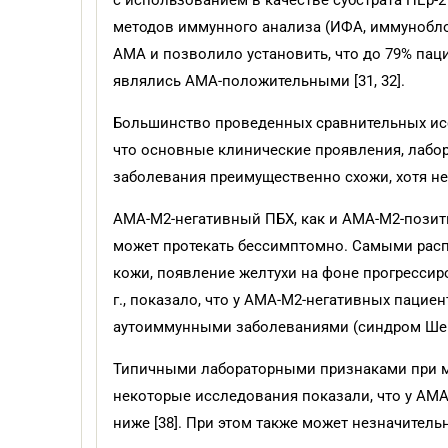
с использованием в качестве субстрата НЕр-2
методов иммунного анализа (ИФА, иммуноблот
АМА и позволило установить, что до 79% па
являлись АМА-положительными [31, 32].
Большинство проведенных сравнительных ис
что основные клинические проявления, лабо
заболевания преимущественно схожи, хотя не
АМА-М2-негативный ПБХ, как и АМА-М2-позити
может протекать бессимптомно. Самыми рас
кожи, появление желтухи на фоне прогрессир
г., показало, что у АМА-М2-негативных пацие
аутоиммунными заболеваниями (синдром Шегре
Типичными лабораторными признаками при м
некоторые исследования показали, что у АМ
ниже [38]. При этом также может незначитель