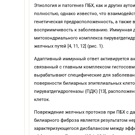
Этиология и патогенез ПБХ, как и других аут
полностью, однако известно, что взаимодей
генетическая предрасположенность, а также
восприимчивость к заболеванию. Иммунная д
митохондриального комплекса пируватдегидр
желчных путей [4, 11, 12] (рис. 1).
Адаптивный иммунный ответ активируется ан
связанный с главным комплексом гистосовмес
вырабатывают специфические для заболевани
поверхности билиарных эпителиальных клето
пируватдегидрогеназы (ПДК) [13], располож
клеток.
Повреждение желчных протоков при ПБХ с д
билиарного фиброза является результатом не
характеризующегося дисбалансом между эффе