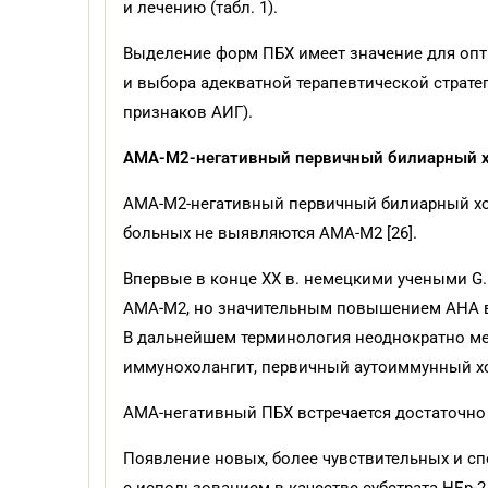
и лечению (табл. 1).
Выделение форм ПБХ имеет значение для опт
и выбора адекватной терапевтической страте
признаков АИГ).
АМА-М2-негативный первичный билиарный х
АМА-М2-негативный первичный билиарный хол
больных не выявляются АМА-М2 [26].
Впервые в конце XX в. немецкими учеными G. B
АМА-М2, но значительным повышением АНА в
В дальнейшем терминология неоднократно мен
иммунохолангит, первичный аутоиммунный хол
АМА-негативный ПБХ встречается достаточно р
Появление новых, более чувствительных и с