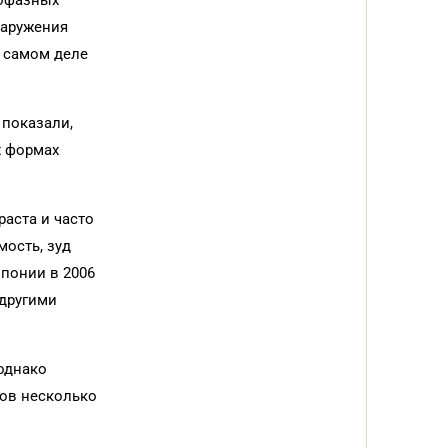
дофазных
наружения
а самом деле
показали,
х формах
аста и часто
ость, зуд
Японии в 2006
 другими
однако
тов несколько