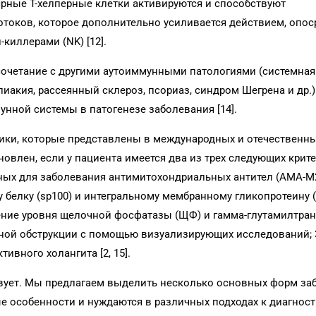
ярные Т-хелперные клетки активируются и способствуют
оков, которое дополнительно усиливается действием, опо
иллерами (NK) [12].
сочетание с другими аутоиммунными патологиями (системная
лиакия, рассеянный склероз, псориаз, синдром Шегрена и др.)
нной системы в патогенезе заболевания [14].
ики, которые представлены в международных и отечественн
овлен, если у пациента имеется два из трех следующих крите
ых для заболевания антимитохондриальных антител (АМА-М
елку (sp100) и интегральному мембранному гликопротеину (g
ение уровня щелочной фосфатазы (ЩФ) и гамма-глутамилтра
ной обструкции с помощью визуализирующих исследований; 
ивного холангита [2, 15].
ует. Мы предлагаем выделить несколько основных форм за
 особенности и нуждаются в различных подходах к диагност