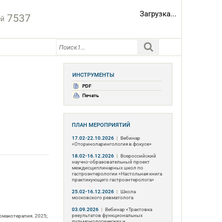
Загрузка...
7537
ей
ИНСТРУМЕНТЫ
PDF
Печать
ПЛАН МЕРОПРИЯТИЙ
17.02-22.10.2026
|
Вебинар
«Оториноларингология в фокусе»
18.02-16.12.2026
|
Всероссийский
научно-образовательный проект
междисциплинарных школ по
гастроэнтерологии «Настольная книга
практикующего гастроэнтеролога»
25.02-16.12.2026
|
Школа
московского ревматолога
03.09.2026
|
Вебинар «Трактовка
результатов функциональных
рмакотерапия. 2025;
пульмонологических и