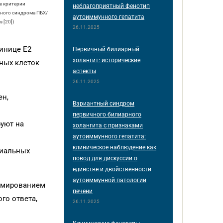
е критерии
неблагоприятный фенотип
тного синдрома ПБХ/
аутоиммунного гепатита
 [20])
26.11.2025
инице Е2
Первичный билиарный
холангит: исторические
ных клеток
аспекты
26.11.2025
ен,
Вариантный синдром
первичного билиарного
уют на
холангита с признаками
аутоиммунного гепатита:
клиническое наблюдение как
лиальных
повод для дискуссии о
единстве и двойственности
аутоиммунной патологии
рмированием
печени
го ответа,
26.11.2025