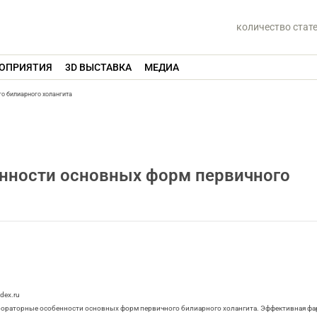
количество стат
ОПРИЯТИЯ
3D ВЫСТАВКА
МЕДИА
о билиарного холангита
нности основных форм первичного
dex.ru
-лабораторные особенности основных форм первичного билиарного холангита. Эффективная фа