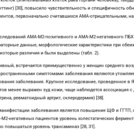
 клеток (эпителиальных клеток рака гортани человека), твер
тинг) [30], повысило чувствительность и специфичность об
циентов, первоначально считавшихся АМА-отрицательными, н
следований АМА-М2-позитивного и АМА-М2-негативного ПБХ 
раторные данные, морфологические характеристики при обеи
которые различия и были выделены (табл. 2).
вный, встречается преимущественно у женщин среднего возр
пространенными симптомами заболевания являются утомляем
ования заболевания. Крупное исследование, проведенное в 
нтов менее выражен зуд кожи, чаще наблюдется ассоциация с
на, ревматоидный артрит, склеродермия) [38].
анифестации заболевания является повышение ЩФ и ГГТП, 
А-М2-негативных пациентов уровень холестатических фермен
но повышаться уровень трансаминаз [28, 31].