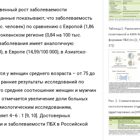
твенный рост заболеваемости
данные показывают, что заболеваемость
с. человек) по сравнению с Европой (1,86
Таблица 2. Различия
океанском регионе (0,84 на 100 тыс.
позитивной и АМА-М
формами ПБХ (по [2, 17
 заболевания имеет аналогичную
37])
, в Европе (14,59/100 000), в Азиатско-
я у женщин среднего возраста – от 75 до
ее ранние результаты исследований по
то среднее соотношение женщин и мужчин
мя отмечается увеличение доли больных
Рис. 2. Схематическ
емиологическим исследованиям,
гистологических ста
(адаптировано из [45]
т 4–6 : 1 [9, 10]. Достоверных
ти и заболеваемости ПБХ в Российской