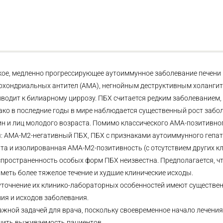
кое, медленно прогрессирующее аутоиммунное заболевание печени
охондриальных антител (АМА), негнойным деструктивным холангит
риводит к билиарному циррозу. ПБХ считается редким заболевание
ко в последние годы в мире наблюдается существенный рост забо
ин и лиц молодого возраста. Помимо классического АМА-позитивно
: АМА-М2-негативный ПБХ, ПБХ с признаками аутоиммунного гепат
а и изолированная АМА-М2-позитивность (с отсутствием других кл
пространенность особых форм ПБХ неизвестна. Предполагается, ч
меть более тяжелое течение и худшие клинические исходы.
уточнение их клинико-лабораторных особенностей имеют существен
ния и исходов заболевания.
жной задачей для врача, поскольку своевременное начало лечени
шить выживаемость пациентов.