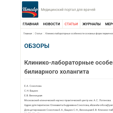
Медицинский портал для врачей
ГЛАВНАЯ
НОВОСТИ
СТАТЬИ
ЖУРНАЛЫ
МЕР
Главная
Статьи
Клинико-лабораторные особенности основных форм первичног
ОБЗОРЫ
Клинико-лабораторные особе
билиарного холангита
Е.А. Соколова
С.Н. Бацких
Е.В. Винницкая
Московский клинический научно-практический центр им. А.С. Логинова
Адрес для переписки: Елизавета Андреевна Соколова, elizaveta-orlova@yan
Для цитирования: Соколова Е.А., Бацких С.Н., Винницкая Е.В. Клинико