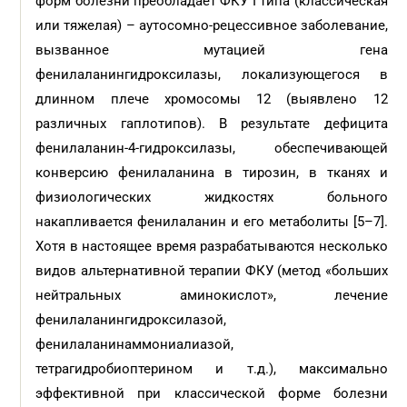
форм болезни преобладает ФКУ I типа (классическая
или тяжелая) – аутосомно-рецессивное заболевание,
вызванное мутацией гена
фенилаланингидроксилазы, локализующегося в
длинном плече хромосомы 12 (выявлено 12
различных гаплотипов). В результате дефицита
фенилаланин-4-гидроксилазы, обеспечивающей
конверсию фенилаланина в тирозин, в тканях и
физиологических жидкостях больного
накапливается фенилаланин и его метаболиты [5–7].
Хотя в настоящее время разрабатываются несколько
видов альтернативной терапии ФКУ (метод «больших
нейтральных аминокислот», лечение
фенилаланингидроксилазой,
фенилаланинаммониалиазой,
тетрагидробиоптерином и т.д.), максимально
эффективной при классической форме болезни