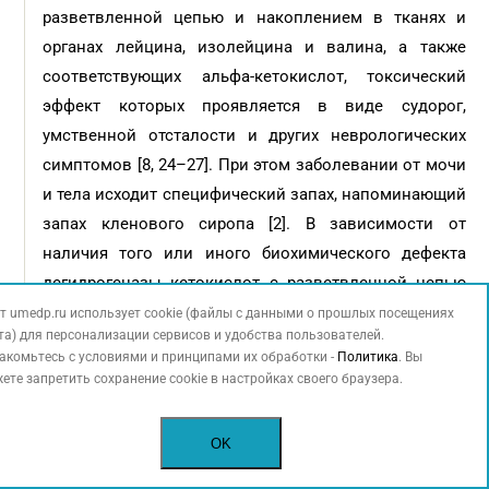
разветвленной цепью и накоплением в тканях и
органах лейцина, изолейцина и валина, а также
соответствующих альфа-кетокислот, токсический
эффект которых проявляется в виде судорог,
умственной отсталости и других неврологических
симптомов [8, 24–27]. При этом заболевании от мочи
и тела исходит специфический запах, напоминающий
запах кленового сиропа [2]. В зависимости от
наличия того или иного биохимического дефекта
дегидрогеназы кетокислот с разветвленной цепью
выделяют не менее 5 клинических форм болезни:
т umedp.ru использует cookie (файлы с данными о прошлых посещениях
та) для персонализации сервисов и удобства пользователей.
классическая, интермиттирующая, промежуточная,
акомьтесь с условиями и принципами их обработки -
Политика
. Вы
тиаминзависимая, недостаточность липоамид
ете запретить сохранение cookie в настройках своего браузера.
дегидрогеназы [2, 8]. В связи с тяжестью состояния,
обусловленной поражением нервной системы, детям
OK
могут потребоваться мероприятия интенсивной