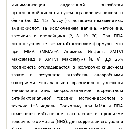
минимализация эндогенной выработки
пропионовой кислоты путем ограничения пищевого
белка (до 0,5–1,5 г/кг/cут) c дотацией незаменимых
аминокислот, за исключением валина, метионина,
треонина и изолейцина [2, 8, 19, 20]. При ППА
используются те же метаболические формулы, что
при ММА (MMA/PA Анамикс Инфант, XMTVI
Mаксамэйд и XMTVI Mаксамум) [4, 8]. До 25%
пропионата откладывается в желудочно-кишечном
тракте в результате выработки анаэробными
бактериями. Есть данные о сравнительно успешной
элиминации этих микроорганизмов посредством
антибактериальной терапии метронидазолом в
течение 1–3 недель. Поскольку при ММА и ППА
отмечается избыточное накопление в организме
токсичного аммиака (NH3), для коррекции его уровня