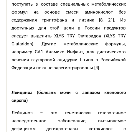
поступать в составе специальных метаболических
формул на основе смеси аминокислот без
содержания триптофана и лизина [8, 21]. Из
доступных для этой цели в России продуктов
следует выделить ХLYS TRY Глутаридон (ХLYS TRY
Glutaridon). Другие метаболические формулы,
например GA1 Анамикс Инфант, для диетического
лечения глутаровой ацидурии I типа в Российской
Федерации пока не зарегистрированы [4].
Лейциноз (болезнь мочи с запахом кленового
сиропа)
Лейциноз – это генетически гетерогенное
наследственное заболевание, вызываемое
дефицитом дегидрогеназы кетокислот с