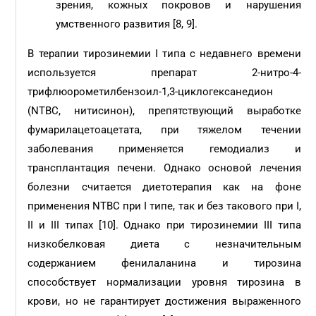
зрения, кожных покровов и нарушения
умственного развития [8, 9].
В терапии тирозинемии I типа с недавнего времени
используется препарат 2-нитро-4-
трифлюорометилбензоил-1,3-циклогексанедион
(NTBC, нитисинон), препятствующий выработке
фумарилацетоацетата, при тяжелом течении
заболевания применяется гемодиализ и
трансплантация печени. Однако основой лечения
болезни считается диетотерапия как на фоне
применения NTBC при I типе, так и без такового при I,
II и III типах [10]. Однако при тирозинемии III типа
низкобелковая диета с незначительным
содержанием фенилаланина и тирозина
способствует нормализации уровня тирозина в
крови, но не гарантирует достижения выраженного