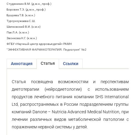
Студеникин В.М. (д.м.н., проф.)
Боровик Т.Э. (д.м.н., проф.)
Бушуева Т.В. (к.м.н.)
Турсунхужаева С.Ш.
Шелковский В.И. (к.м.н)
Пак Л.А. (к.м.н.)
Звонкова Н.Г. (к.м.н.)
ФГБУ «Научный центр здоровья детей» РАМН
"ЭФФЕКТИВНАЯ ФАРМАКОТЕРАПИЯ. Педиатрия" №2
Статья
Аннотация
Ссылки
Статья посвящена возможностям и перспективам
диетотерапии (нейродиетологии) с использованием
продуктов лечебного питания компании SHS International
Ltd, распространяемых в России подразделением группы
компаний Danone – Nutricia Advanced Medical Nutrition, при
лечении различных видов метаболической патологии с
поражением нервной системы у детей.