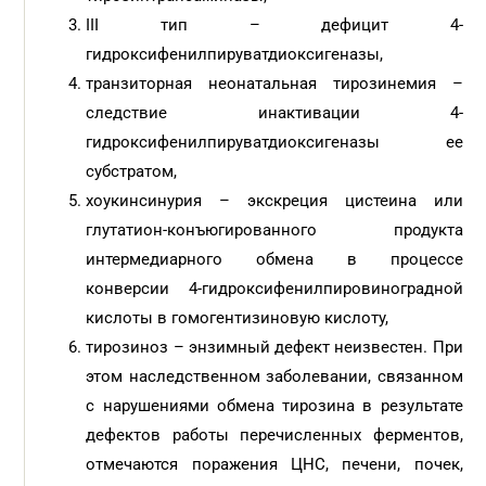
III тип – дефицит 4-
гидроксифенилпируватдиоксигеназы,
транзиторная неонатальная тирозинемия –
следствие инактивации 4-
гидроксифенилпируватдиоксигеназы ее
субстратом,
хоукинсинурия – экскреция цистеина или
глутатион-конъюгированного продукта
интермедиарного обмена в процессе
конверсии 4-гидроксифенилпировиноградной
кислоты в гомогентизиновую кислоту,
тирозиноз – энзимный дефект неизвестен. При
этом наследственном заболевании, связанном
с нарушениями обмена тирозина в результате
дефектов работы перечисленных ферментов,
отмечаются поражения ЦНС, печени, почек,