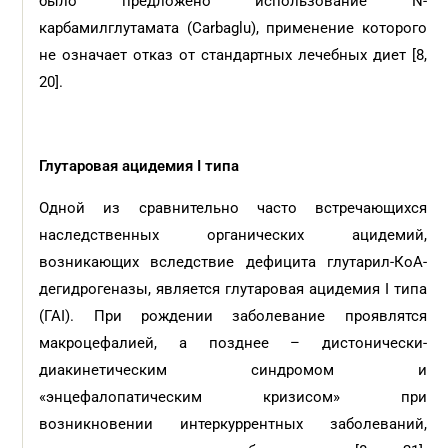
было предложено использование N-
карбамилглутамата (Carbaglu), применение которого
не означает отказ от стандартных лечебных диет [8,
20].
Глутаровая ацидемия I типа
Одной из сравнительно часто встречающихся
наследственных органических ацидемий,
возникающих вследствие дефицита глутарил-КоА-
дегидрогеназы, является глутаровая ацидемия I типа
(ГАI). При рождении заболевание проявлятся
макроцефалией, а позднее – дистонически-
диакинетическим синдромом и
«энцефалопатическим кризисом» при
возникновении интеркуррентных заболеваний,