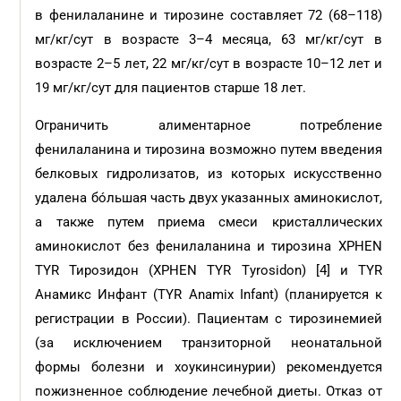
в фенилаланине и тирозине составляет 72 (68–118)
мг/кг/сут в возрасте 3–4 месяца, 63 мг/кг/сут в
возрасте 2–5 лет, 22 мг/кг/сут в возрасте 10–12 лет и
19 мг/кг/сут для пациентов старше 18 лет.
Ограничить алиментарное потребление
фенилаланина и тирозина возможно путем введения
белковых гидролизатов, из которых искусственно
удалена бóльшая часть двух указанных аминокислот,
а также путем приема смеси кристаллических
аминокислот без фенилаланина и тирозина XPHEN
TYR Тирозидон (XPHEN TYR Тyrosidon) [4] и TYR
Анамикс Инфант (TYR Anamix Infant) (планируется к
регистрации в России). Пациентам с тирозинемией
(за исключением транзиторной неонатальной
формы болезни и хоукинсинурии) рекомендуется
пожизненное соблюдение лечебной диеты. Отказ от