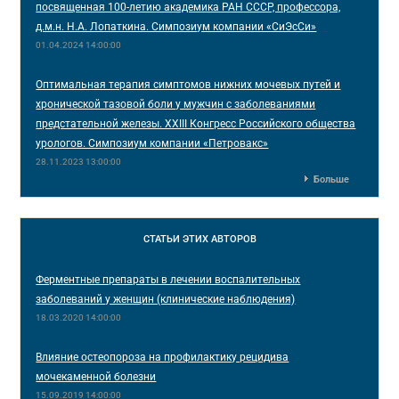
посвященная 100-летию академика РАН СССР, профессора,
д.м.н. Н.А. Лопаткина. Симпозиум компании «СиЭсСи»
01.04.2024 14:00:00
Оптимальная терапия симптомов нижних мочевых путей и
хронической тазовой боли у мужчин с заболеваниями
предстательной железы. XXIII Конгресс Российского общества
урологов. Симпозиум компании «Петровакс»
28.11.2023 13:00:00
Больше
СТАТЬИ
ЭТИХ АВТОРОВ
Ферментные препараты в лечении воспалительных
заболеваний у женщин (клинические наблюдения)
18.03.2020 14:00:00
Влияние остеопороза на профилактику рецидива
мочекаменной болезни
15.09.2019 14:00:00