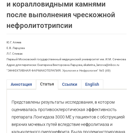
и коралловидными камнями
после выполнения чрескожной
нефролитотрипсии
Ю.Г. Аляев
Е.В. Ларцова
Л.Г. Спивак
Первый Московский государственный медицинский университет им. И.М. Сеченова
Адрес для переписки: Екатерина Викторовна Ларцова, ekaterina_larcova@inbox.ru
"ЭФФЕКТИВНАЯ ФАРМАКОТЕРАПИЯ. Урология и Нефрология" №5 (49)
Статья
Аннотация
Ссылки
English
Представлены результаты исследования, в котором
оценивалась противосклеротическая эффективность
препарата Лонгидаза 3000 МЕ у пациентов с обструкцией
верхних мочевых путей вследствие нефролитиаза и
калькулезного пиелонефрита. Была продемонстрирована