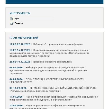
ИНСТРУМЕНТЫ
PDF
Печать
ПЛАН МЕРОПРИЯТИЙ
17.02-22.10.2026
|
Вебинар «Оториноларингология в фокусе»
18.02-16.12.2026
|
Всероссийский научно-образовательный проект
междисциплинарных школ по гастроэнтерологии «Настольная книга
практикующего гастроэнтеролога»
25.02-16.12.2026
|
Школа московского ревматолога
03.09.2026
|
Вебинар «Трактовка результатов функциональных
пульмонологических и кардиологических исследований в практике
терапевта»
04.09.2026
|
ОГНИ СТОЛИЦЫ. СОВРЕМЕННЫЕ ВОЗМОЖНОСТИ
НЕФРОЛОГИИ 2026
09-11.09.2026
|
ХIII МЕЖДИСЦИПЛИНАРНЫЙ МЕДИЦИНСКИЙ КОНГРЕСС
«Актуальные вопросы врачебной практики»
11.09.2026
|
Научно-практическая конференция «Академия инновационной
и персонализированной медицины в офтальмологии»
15.09.2026
|
Научно-практическая конференция «Интегративная
ревматология для клиницистов»