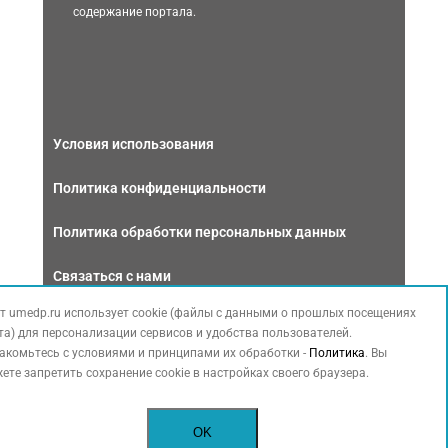
содержание портала.
Условия использования
Политика конфиденциальности
Политика обработки персональных данных
Связаться с нами
т umedp.ru использует cookie (файлы с данными о прошлых посещениях
та) для персонализации сервисов и удобства пользователей.
акомьтесь с условиями и принципами их обработки -
Политика
. Вы
ете запретить сохранение cookie в настройках своего браузера.
Copyright © 2026 МЕДФОРУМ. Все права защищены. Данный сайт
также содержит материалы, принадлежащие третьей стороне,
OK
охраняемые законом РФ об авторских правах.