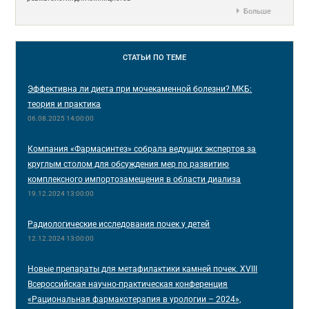
Больше
СТАТЬИ
ПО ТЕМЕ
Эффективна ли диета при мочекаменной болезни? МКБ:
теория и практика
06.08.2025 14:00:00
Компания «Фармасинтез» собрала ведущих экспертов за
круглым столом для обсуждения мер по развитию
комплексного импортозамещения в области диализа
19.12.2024 13:00:00
Радиологические исследования почек у детей
12.12.2024 13:00:00
Новые препараты для метафилактики камней почек. XVIII
Всероссийская научно-практическая конференция
«Рациональная фармакотерапия в урологии – 2024»,