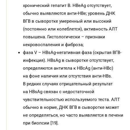
хронический гепатит В. HBeAg отсутствует,
обычно выявляются анти-HBe; уровень ДНК
ВГВ в сыворотке умеренный или высокий
(постоянно или колеблется), активность АЛТ
повышена. Гистологически – признаки
некровоспаления и фиброза;
фаза V – HBsAg-негативная фаза (скрытая ВГВ-
инфекция). HBsAg в сыворотке отсутствует,
определяются антитела к HBcAg (анти-HBc)
на фоне наличия или отсутствия анти-HBs.
В редких случаях отрицательный результат
на HBsAg связан с недостаточной
чувствительностью используемого теста. АЛТ
обычно в норме, ДНК ВГВ в сыворотке может
не определяться, но часто выявляется в печени
при биопсии [19].