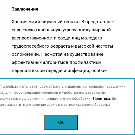
Заключение
Хронический вирусный гепатит B представляет
серьезную глобальную угрозу ввиду широкой
распространенности среди лиц молодого
трудоспособного возраста и высокой частоты
осложнений. Несмотря на существование
эффективных алгоритмов профилактики
перинатальной передачи инфекции, особое
внимание следует уделять женщинам детородного
возраста и беременным с ХВГВ. Современные
т umedp.ru использует cookie (файлы с данными о прошлых посещениях
та) для персонализации сервисов и удобства пользователей.
данные литературы свидетельствуют как о высокой
акомьтесь с условиями и принципами их обработки -
Политика
. Вы
частоте выявления HBsAg, так и о наличии ДНК ВГВ
ете запретить сохранение cookie в настройках своего браузера.
при отсутствии HBsAg (скрытой ВГВ-инфекции)
у беременных.
OK
Необходима тщательная прегравидарная подготовка: