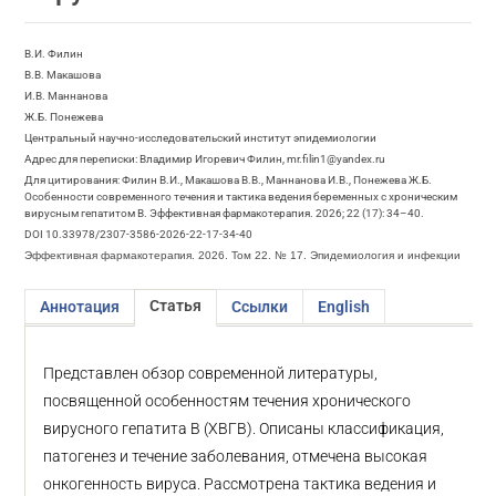
В.И. Филин
В.В. Макашова
И.В. Маннанова
Ж.Б. Понежева
Центральный научно-исследовательский институт эпидемиологии
Адрес для переписки: Владимир Игоревич Филин, mr.filin1@yandex.ru
Для цитирования: Филин В.И., Макашова В.В., Маннанова И.В., Понежева Ж.Б.
Особенности современного течения и тактика ведения беременных с хроническим
вирусным гепатитом B. Эффективная фармакотерапия. 2026; 22 (17): 34–40.
DOI 10.33978/2307-3586-2026-22-17-34-40
Эффективная фармакотерапия. 2026. Том 22. № 17. Эпидемиология и инфекции
Статья
Аннотация
Ссылки
English
Представлен обзор современной литературы,
посвященной особенностям течения хронического
вирусного гепатита B (ХВГВ). Описаны классификация,
патогенез и течение заболевания, отмечена высокая
онкогенность вируса. Рассмотрена тактика ведения и