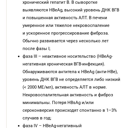
хронический гепатит B. В сыворотке
выявляются HBeAg, высокий уровень ДНК ВГВ
и повышенная активность АЛТ. В печени
умеренное или тяжелое некровоспаление
и ускоренное прогрессирование фиброза.
Обычно развивается через несколько лет
после фазы I;
фаза III – неактивное носительство (HBeAg-
негативная хроническая ВГВ-инфекция).
Обнаруживаются антитела к HBeAg (анти-HBe),
уровень ДНК ВГВ не определяется либо низкий
(< 2000 МЕ/мл), активность АЛТ в норме.
Некровоспалительная активность и фиброз
минимальны. Потеря HBsAg и/или
сероконверсия происходят спонтанно в 1–3%
случаев в год;
фаза IV – HBeAg-негативный