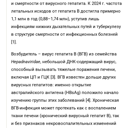
и смертности от вирусного гепатита. К 2024 г. частота
летальных исходов от гепатита В достигла примерно
1,1 млн в год (0,88–1,74 млн), уступив лишь
инфекциям нижних дыхательных путей и туберкулезу
в структуре смертности от инфекционных болезней
[1].
Возбудитель – вирус гепатита B (ВГВ) из семейства
Hepadnaviridae
, небольшой ДНК-содержащий вирус,
способный вызывать тяжелые поражения печени,
включая ЦП и ГЦК [3]. ВГВ известен дольше других
вирусных гепатитов: именно открытие
австралийского антигена (HBsAg) положило начало
изучению группы этих заболеваний [4]. Хроническая
ВГВ-инфекция может протекать как с воспалением
ткани печени (хронический вирусный гепатит В), так
и без признаков некровоспалительных изменений