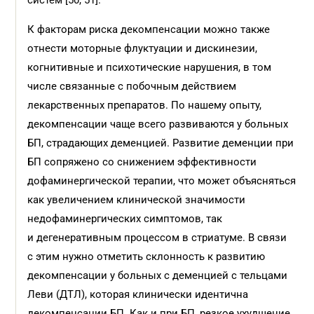
систем [50, 51].
К факторам риска декомпенсации можно также
отнести моторные флуктуации и дискинезии,
когнитивные и психотические нарушения, в том
числе связанные с побочным действием
лекарственных препаратов. По нашему опыту,
декомпенсации чаще всего развиваются у больных
БП, страдающих деменцией. Развитие деменции при
БП сопряжено со снижением эффективности
дофаминергической терапии, что может объясняться
как увеличением клинической значимости
недофаминергических симптомов, так
и дегенеративным процессом в стриатуме. В связи
с этим нужно отметить склонность к развитию
декомпенсации у больных с деменцией с тельцами
Леви (ДТЛ), которая клинически идентична
декомпенсации БП. Как и при БП, резкое ухудшение