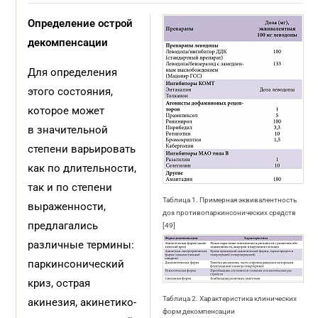
Определение острой
декомпенсации
Для определения
этого состояния,
которое может
в значительной
степени варьировать
как по длительности,
так и по степени
Таблица 1. Примерная эквивалентность
выраженности,
доз противопаркинсонических средств
предлагались
[49]
различные термины:
паркинсонический
криз, острая
Таблица 2. Характеристика клинических
акинезия, акинетико-
форм декомпенсации