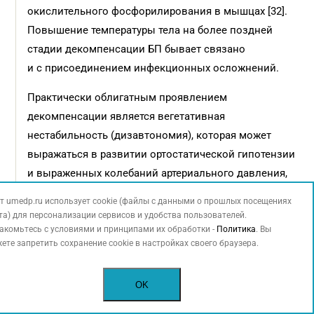
окислительного фосфорилирования в мышцах [32].
Повышение температуры тела на более поздней
стадии декомпенсации БП бывает связано
и с присоединением инфекционных осложнений.
Практически облигатным проявлением
декомпенсации является вегетативная
нестабильность (дизавтономия), которая может
выражаться в развитии ортостатической гипотензии
и выраженных колебаний артериального давления,
тахикардии, усилении или снижении потоотделения,
т umedp.ru использует cookie (файлы с данными о прошлых посещениях
задержке мочеиспускания, замедлении моторики
та) для персонализации сервисов и удобства пользователей.
желудочно-кишечного тракта вплоть
акомьтесь с условиями и принципами их обработки -
Политика
. Вы
ете запретить сохранение cookie в настройках своего браузера.
до динамической кишечной непроходимости.
Развитие вегетативных нарушений может частично
OK
объясняться ослаблением активности
диэнцефальноспинальной дофаминергической