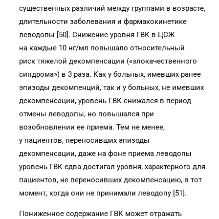
существенных различий между группами в возрасте,
длительности заболевания и фармакокинетике
леводопы [50]. Снижение уровня ГВК в ЦСЖ
на каждые 10 нг/мл повышало относительный
риск тяжелой декомпенсации («злокачественного
синдрома») в 3 раза. Как у больных, имевших ранее
эпизоды декомпенций, так и у больных, не имевших
декомпенсации, уровень ГВК снижался в период
отмены леводопы, но повышался при
возобновлении ее приема. Тем не менее,
у пациентов, переносивших эпизоды
декомпенсации, даже на фоне приема леводопы
уровень ГВК едва достигал уровня, характерного для
пациентов, не переносивших декомпенсацию, в тот
момент, когда они не принимали леводопу [51].
Пониженное содержание ГВК может отражать