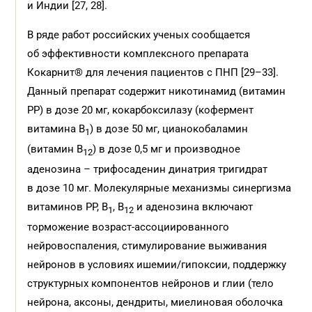
и Индии [27, 28].
В ряде работ российских ученых сообщается
об эффективности комплексного препарата
Кокарнит® для лечения пациентов с ПНП [29–33].
Данный препарат содержит никотинамид (витамин
РР) в дозе 20 мг, кокарбоксилазу (кофермент
витамина В
) в дозе 50 мг, цианокобаламин
1
(витамин В
) в дозе 0,5 мг и про­изводное
12
аденозина – трифосаденин динатрия тригидрат
в дозе 10 мг. Молекулярные механизмы синергизма
витаминов РР, В
, В
и аденозина включают
1
12
торможение возраст-ассоциированного
нейровоспаления, стимулирование выживания
нейронов в условиях ишемии/гипоксии, поддержку
структурных компонентов нейронов и глии (тело
нейрона, аксоны, дендриты, миелиновая оболочка