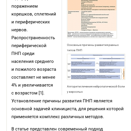
поражением
корешков, сплетений
и периферичес­ких
нервов.
Распространенность
периферической
Основные причины развития разных
типов ПНП
ПНП среди
населения среднего
и пожилого возрас­та
составляет не менее
4% и увеличивается
Алгоритм лечения нейропатической боли
у взрослых
с возрас­том [1].
Установление причины развития ПНП является
основной задачей клинициста, для решения которой
применяется комплекс различных методов.
В статье представлен современный подход