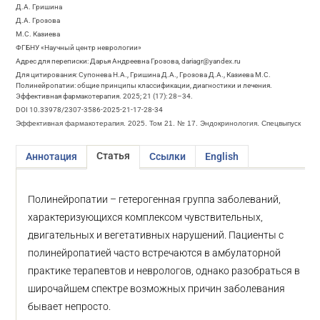
Д.А. Гришина
Д.А. Грозова
М.С. Казиева
ФГБНУ «Научный центр неврологии»
Адрес для переписки: Дарья Андреевна Грозова, dariagr@yandex.ru
Для цитирования: Супонева Н.А., Гришина Д.А., Грозова Д.А., Казиева М.С.
Полинейропатии: общие принципы классификации, диагностики и лечения.
Эффективная фармакотерапия. 2025; 21 (17): 28–34.
DOI 10.33978/2307-3586-2025-21-17-28-34
Эффективная фармакотерапия. 2025. Том 21. № 17. Эндокринология. Спецвыпуск
Статья
Аннотация
Ссылки
English
Полинейропатии – гетерогенная группа заболеваний,
характеризующихся комплексом чувствительных,
двигательных и вегетативных нарушений. Пациенты с
полинейропатией часто встречаются в амбулаторной
практике терапевтов и неврологов, однако разобраться в
широчайшем спектре возможных причин заболевания
бывает непросто.