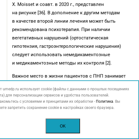
X. Moisset и соавт. в 2020 г., представлен
на рисунке [36]. В дополнение к другим методам
в качестве второй линии лечения может быть
рекомендована психотерапия. При наличии
вегетативных нарушений (ортостатическая
гипотензия, гастроэнтерологичес­кие нарушения)
следует использовать немедикаментозные
и медикаментозные методы их контроля [2].
Важное место в жизни пациентов с ПНП занимает
реабилитационно-восстановительное лечение.
т umedp.ru использует cookie (файлы с данными о прошлых посещениях
В зависимости от имеющихся симптомов
та) для персонализации сервисов и удобства пользователей.
разрабатывается индивидуальная программа,
акомьтесь с условиями и принципами их обработки -
Политика
. Вы
ете запретить сохранение cookie в настройках своего браузера.
которая может включать кинезиотерапию,
баланстерапию, лечение положением, массаж,
физиотерапевтические процедуры и др. [2].
OK