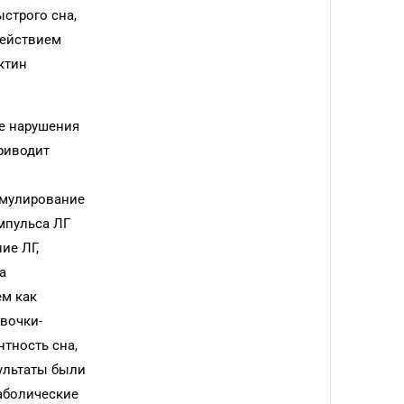
строго сна,
действием
ктин
ие нарушения
риводит
имулирование
мпульса ЛГ
ие ЛГ,
а
ем как
евочки-
тность сна,
ультаты были
таболические