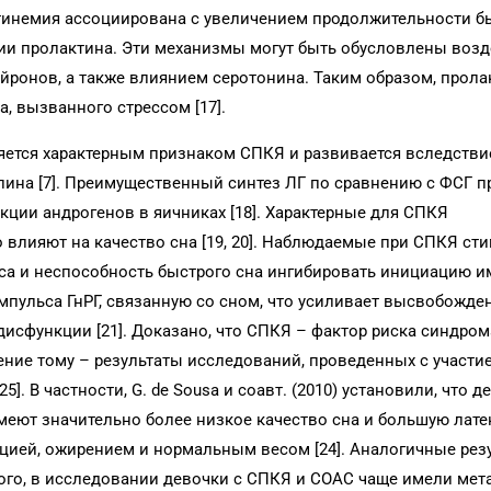
актинемия ассоциирована с увеличением продолжительности бы
ии пролактина. Эти механизмы могут быть обусловлены воз
йронов, а также влиянием серотонина. Таким образом, прола
, вызванного стрессом [17].
ляется характерным признаком СПКЯ и развивается вследств
лина [7]. Преимущественный синтез ЛГ по сравнению с ФСГ п
кции андрогенов в яичниках [18]. Характерные для СПКЯ
влияют на качество сна [19, 20]. Наблюдаемые при СПКЯ ст
а и неспособность быстрого сна ингибировать инициацию и
пульса ГнРГ, связанную со сном, что усиливает высвобожден
дисфункции [21]. Доказано, что СПКЯ – фактор риска синдром
ение тому – результаты исследований, проведенных с участи
25]. В частности, G. de Sousa и соавт. (2010) установили, что д
еют значительно более низкое качество сна и большую латен
цией, ожирением и нормальным весом [24]. Аналогичные рез
е того, в исследовании девочки с СПКЯ и СОАС чаще имели ме