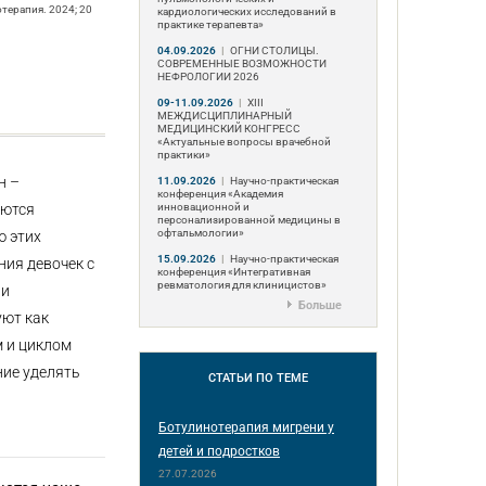
терапия. 2024; 20
кардиологических исследований в
практике терапевта»
04.09.2026
|
ОГНИ СТОЛИЦЫ.
СОВРЕМЕННЫЕ ВОЗМОЖНОСТИ
НЕФРОЛОГИИ 2026
09-11.09.2026
|
ХIII
МЕЖДИСЦИПЛИНАРНЫЙ
МЕДИЦИНСКИЙ КОНГРЕСС
«Актуальные вопросы врачебной
практики»
н –
11.09.2026
|
Научно-практическая
конференция «Академия
инновационной и
аются
персонализированной медицины в
офтальмологии»
ю этих
15.09.2026
|
Научно-практическая
ния девочек с
конференция «Интегративная
ревматология для клиницистов»
 и
Больше
уют как
м и циклом
ние уделять
СТАТЬИ
ПО ТЕМЕ
Ботулинотерапия мигрени у
детей и подростков
27.07.2026