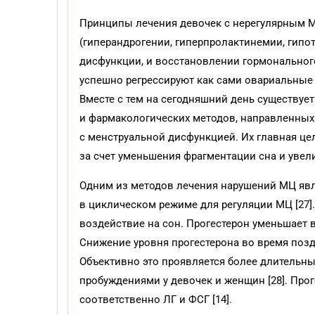
Принципы лечения девочек с нерегулярным М
(гиперандрогении, гиперпролактинемии, гипот
дисфункции, и восстановлении гормонального
успешно регрес­сируют как сами овариальные
Вместе с тем на сегодняшний день существуе
и фармакологических методов, направленных 
с менструальной дисфункцией. Их главная це
за счет уменьшения фрагментации сна и увел
Одним из методов лечения нарушений МЦ явл
в циклическом режиме для регуляции МЦ [27]
воздействие на сон. Прогестерон уменьшает 
Снижение уровня прогестерона во время поз
Объективно это проявляется более длитель
пробуждениями у девочек и женщин [28]. Прог
соответственно ЛГ и ФСГ [14].