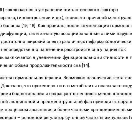
Ц заключаются в устранении этиологического фактора
иреоза, гипоэстрогении и др.), ставшего причиной менструал
 баланса [15, 18]. Как правило, после компенсации гормона
 дисфункции, так и зачастую ассоциированные с ними наруше
т достаточно широкий спектр различных нефармакологически
непосредственно на лечение расстройств сна у пациенток
ль заключается в увеличении функциональной активности в т
ичения общей продолжительности сна [14].
яется гормональная терапия. Возможно назначение гестаген
. Доказано, что прогестерон и его метаболиты оказывают ин
время бодрствования и сокращает латенцию к медленноволно
дней лютеиновой и предменструальной фаз приводит к наруш
ным процессом засыпания и более частыми кратковременным
естерон – основной регулятор суточной частоты импульсов Гн