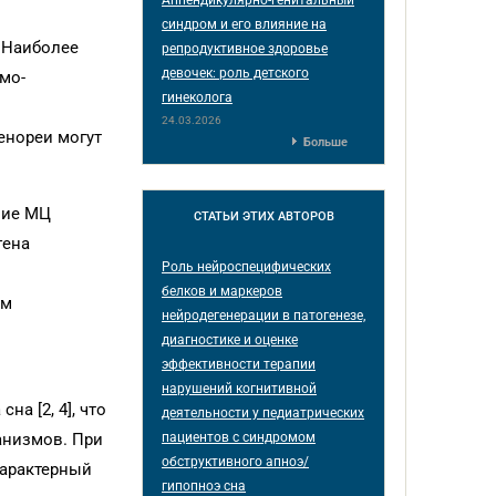
синдром и его влияние на
 Наиболее
репродуктивное здоровье
девочек: роль детского
мо-
гинеколога
24.03.2026
енореи могут
Больше
ние МЦ
СТАТЬИ
ЭТИХ АВТОРОВ
гена
Роль нейроспецифических
белков и маркеров
им
нейродегенерации в патогенезе,
диагностике и оценке
эффективности терапии
нарушений когнитивной
а [2, 4], что
деятельности у педиатрических
пациентов с синдромом
анизмов. При
обструктивного апноэ/
Характерный
гипопноэ сна