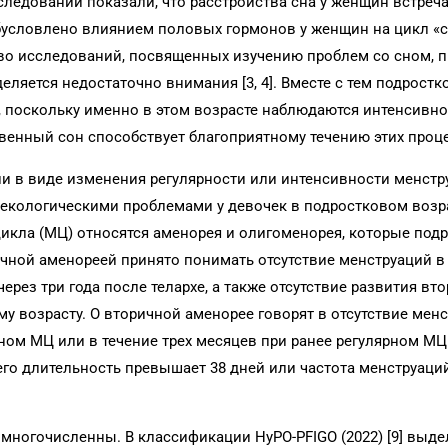
едований показали, что расстройства сна у женщин встреча
 обусловлено влиянием половых гормонов у женщин на цикл «
тво исследований, посвященных изучению проблем со сном, 
еляется недостаточно внимания [3, 4]. Вместе с тем подрост
 поскольку именно в этом возрасте наблюдаются интенсивно
венный сон способствует благоприятному течению этих процесс
и в виде изменения регулярности или интенсивности менстр
кологическими проблемами у девочек в подростковом возрас
икла (МЦ) относятся аменорея и олигоменорея, которые под
ной аменореей принято понимать отсутствие менструаций в 
рез три года после телархе, а также отсутствие развития вт
у возрасту. О вторичной аменорее говорят в отсутствие мен
ном МЦ или в течение трех месяцев при ранее регулярном МЦ [
го длительность превышает 38 дней или частота менстру­аци
многочисленны. В классификации HyPO-PFIGO (2022) [9] выд