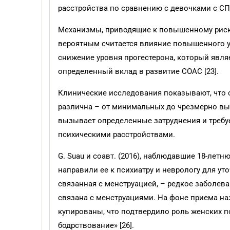
расстройства по сравнению с девочками с СПК
Механизмы, приводящие к повышенному риску 
вероятным считается влияние повышенного ур
снижение уровня про­гестерона, который явл
определенный вклад в развитие СОАС [23].
Клинические исследования показывают, что 
различна – от минимальных до чрезмерно вы
вызывает определенные затруднения и требу
психическими расстройствами.
G. Suau и соавт. (2016), наблюдавшие 18-лет
направили ее к психиатру и неврологу для у
связанная с менструацией, – редкое заболев
связана с менструациями. На фоне приема н
купированы, что подтвердило роль женских п
бодрствование» [26].