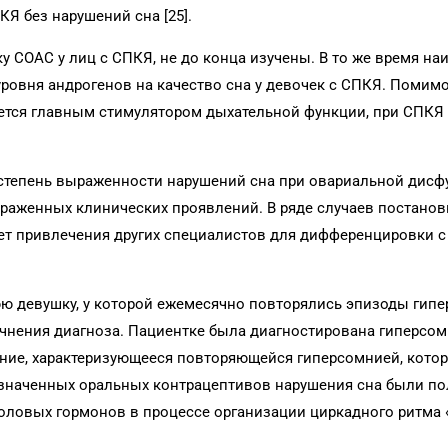
Я без нарушений сна [25].
СОАС у лиц с СПКЯ, не до конца изучены. В то же время на
овня андрогенов на качество сна у девочек с СПКЯ. Помимо
яется главным стимулятором дыхательной функции, при СПКЯ
степень выраженности нарушений сна при овариальной дисф
раженных клинических проявлений. В ряде случаев постанов
ет привлечения других специалистов для дифференцировки 
нюю девушку, у которой ежемесячно повторялись эпизоды гип
точнения диагноза. Пациентке была диагностирована гиперсом
ание, характеризующееся повторяющейся гиперсомнией, кото
азначенных оральных контрацептивов нарушения сна были п
оловых гормонов в процессе организации циркадного ритма 