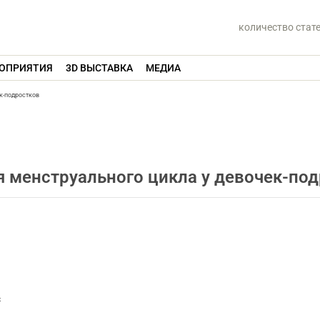
количество стат
ОПРИЯТИЯ
3D ВЫСТАВКА
МЕДИА
к-подростков
я менструального цикла у девочек-по
к