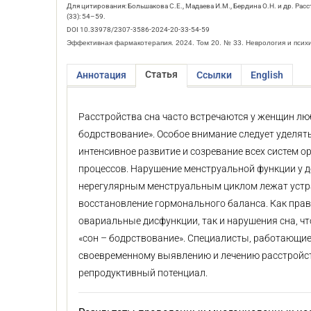
Для цитирования: Большакова С.Е., Мадаева И.М., Бердина О.Н. и др. Ра
(33): 54–59.
DOI 10.33978/2307-3586-2024-20-33-54-59
Эффективная фармакотерапия. 2024. Том 20. № 33. Неврология и псих
Статья
Аннотация
Ссылки
English
Расстройства сна часто встречаются у женщин лю
бодрствование». Особое внимание следует уделят
интенсивное развитие и созревание всех систем о
процессов. Нарушение менструальной функции у д
нерегулярным менструальным циклом лежат устра
восстановление гормонального баланса. Как прав
овариальные дисфункции, так и нарушения сна, 
«сон – бодрствование». Специалисты, работающие
своевременному выявлению и лечению расстройств
репродуктивный потенциал.