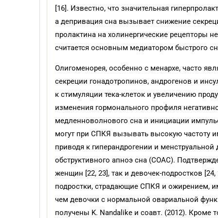
[16]. Известно, что значительная гиперпрол
а депривация сна вызывает снижение секрец
пролактина на холинергические рецепторы не
считается основным медиатором быстрого сна
Олигоменорея, особенно с менархе, часто яв
секреции гонадотропинов, андрогенов и инсу
к стимуляции тека-клеток и увеличению проду
изменения гормонального профиля негативно 
медленноволнового сна и инициации импульс
могут при СПКЯ вызывать высокую частоту им
приводя к гиперандрогении и менструальной 
обструктивного апноэ сна (СОАС). Подтвержд
женщин [22, 23], так и девочек-подростков [24, 
подростки, страдающие СПКЯ и ожирением, им
чем девочки с нормальной овариальной функ
получены K. Nandalike и соавт. (2012). Кром