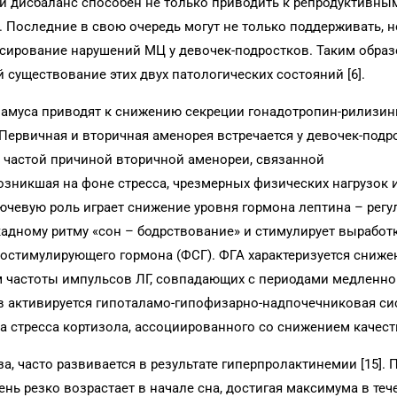
 дисбаланс способен не только приводить к репродуктивны
. Последние в свою очередь могут не только поддерживать, н
сирование нарушений МЦ у девочек-подростков. Таким образ
существование этих двух патологических состояний [6].
ламуса приводят к снижению секреции гонадотропин-рилизин
 Первичная и вторичная аменорея встречается у девочек-подр
е частой причиной вторичной аменореи, связанной
возникшая на фоне стресса, чрезмерных физических нагрузок 
лючевую роль играет снижение уровня гормона лептина – регу
ркадному ритму «сон – бодрствование» и стимулирует выработк
остимулирующего гормона (ФСГ). ФГА характеризуется сниж
частоты импульсов ЛГ, совпадающих с периодами медленног
 активируется гипоталамо-гипофизарно-надпочечниковая си
а стресса кортизола, ассоциированного со снижением качества
, часто развивается в результате гиперпролактинемии [15]. 
вень резко возрастает в начале сна, достигая максимума в те