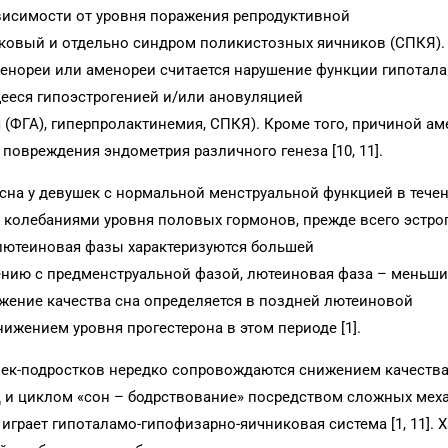
исимости от уровня поражения репродуктивной
иковый и отдельно синдром поликистозных яичников (СПКЯ).
енореи или аменореи считается нарушение функции гипотала
еся гипоэстрогенией и/или ан­овуляцией
(ФГА), гиперпролактинемия, СПКЯ). Кроме того, причиной ам
повреждения эндометрия различного генеза [10, 11].
 сна у девушек с нормальной менструальной функцией в тече
 колебаниями уровня половых гормонов, прежде всего эстро
я лютеиновая фазы характеризуются большей
ению с предменструальной фазой, люте­иновая фаза – меньш
жение качества сна определяется в поздней лютеиновой
нижением уровня прогестерона в этом периоде [1].
к-подростков нередко сопровождаются снижением качества сн
 и циклом «сон – бодрствование» посредством сложных мех
играет гипоталамо-гипофизарно-яичниковая система [1, 11]. 