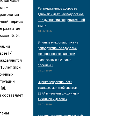
ются чаще,
сон –
Репродуктивное здоровье
проводится
девочек и девушек-подростков
при дисплазии соединительной
ковый период
ткани
е развитие
18.06.2026
ов [5, 6].
Влияние микропластика на
уаций
репродуктивное здоровье
те [7].
женщин: новые данные и
перспективы изучения
разделяются
проблемы
15 лет (при
24.03.2026
оричных
струаций
Оценка эффективности
трансдермальной системы
8].
ЕВРА в лечении дисфункции
й составляет
яичников у девочек
24.03.2026
елены
Аппендикулярно-генитальный