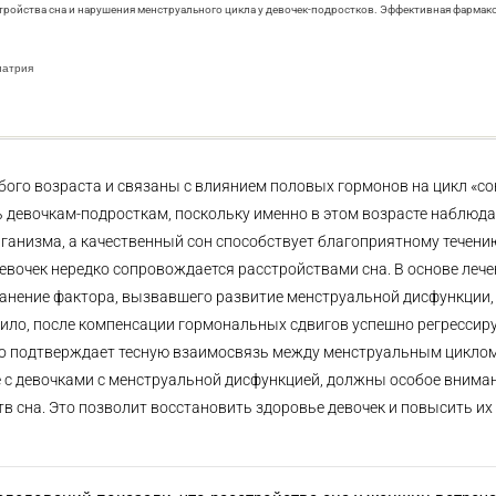
сстройства сна и нарушения менструального цикла у девочек-подростков. Эффективная фармако
иатрия
бого возраста и связаны с влиянием половых гормонов на цикл «со
ь девочкам-подросткам, поскольку именно в этом возрасте наблюд
рганизма, а качественный сон способствует благоприятному течени
евочек нередко сопровождается расстройствами сна. В основе лече
нение фактора, вызвавшего развитие менструальной дисфункции,
ило, после компенсации гормональных сдвигов успешно регрессир
что подтверждает тесную взаимосвязь между менструальным цикло
 с девочками с менструальной дисфункцией, должны особое внима
 сна. Это позволит восстановить здоровье девочек и повысить их