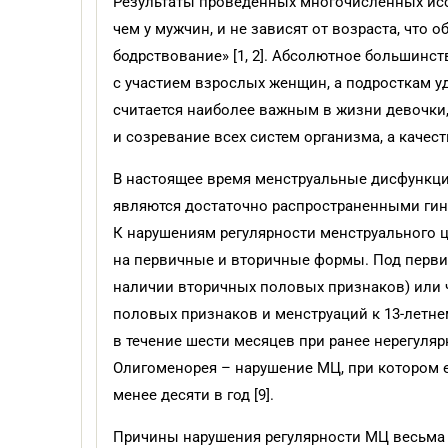
Результаты проведенных многочисленных иссл
чем у мужчин, и не зависят от возраста, что
бодрствование» [1, 2]. Абсолютное большинс
с участием взрослых женщин, а подросткам уд
считается наиболее важным в жизни девочки,
и созревание всех систем организма, а качест
В настоящее время менструальные дисфункци
являются достаточно распространенными гине
К нарушениям регулярности менструального ц
на первичные и вторичные формы. Под первич
наличии вторичных половых признаков) или че
половых признаков и менструаций к 13-летнем
в течение шести месяцев при ранее нерегуляр
Олигоменорея – нарушение МЦ, при котором е
менее десяти в год [9].
Причины нарушения регулярности МЦ весьма 