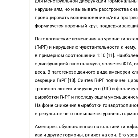
для менструальной дисфункции гормональный
нарушениям, но и вызывать расстройства сна
провоцировать возникновение и/или прогрес
формируется порочный круг, поддерживающий 
Патологические изменения на уровне гипота
(ГнРГ) и нарушению чувствительности к нему.
в примерном соотношении 1:10 [11]. Наиболе
с дисфункцией гипоталамуса, является ФГА, 
веса. В патогенезе данного вида аменореи к
секреции ГнРГ [13]. Синтез ГнРГ подчинен ци
тропинов лютеинизирующего (ЛГ) и фолликул
выработки ГнРГ и последующим уменьшением 
На фоне снижения выработки гонадотропинов
в результате чего повышается уровень гормон
Аменорея, обусловленная патологией гипофиза
как и другие гормоны, влияет на сон. Его уро