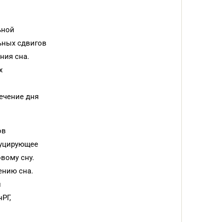
ьной
льных сдвигов
ния сна.
х
ечение дня
ов
дуцирующее
вому сну.
ению сна.
и
РГ,