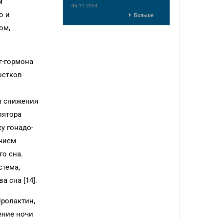
м
06.11.2024
о и
Больше
ом,
г-гормона
остков
и снижения
лятора
у гонадо­
ением
о сна.
стема,
 сна [14].
Пролактин,
чение ночи