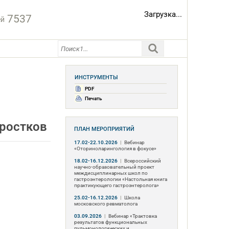
Загрузка...
7537
ей
ИНСТРУМЕНТЫ
PDF
Печать
дростков
ПЛАН МЕРОПРИЯТИЙ
17.02-22.10.2026
|
Вебинар
«Оториноларингология в фокусе»
18.02-16.12.2026
|
Всероссийский
научно-образовательный проект
междисциплинарных школ по
гастроэнтерологии «Настольная книга
практикующего гастроэнтеролога»
25.02-16.12.2026
|
Школа
московского ревматолога
03.09.2026
|
Вебинар «Трактовка
результатов функциональных
пульмонологических и