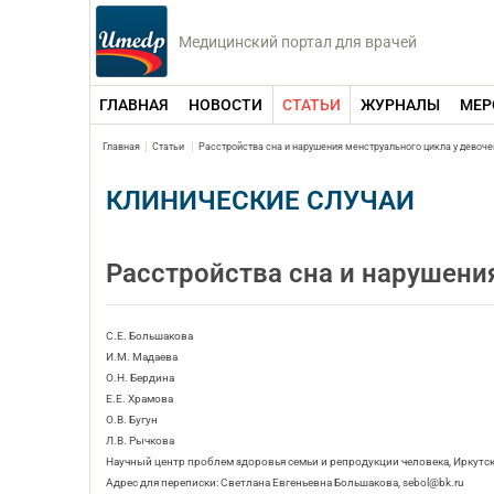
Медицинский портал для врачей
ГЛАВНАЯ
НОВОСТИ
СТАТЬИ
ЖУРНАЛЫ
МЕР
Главная
Статьи
Расстройства сна и нарушения менструального цикла у девоче
КЛИНИЧЕСКИЕ СЛУЧАИ
Расстройства сна и нарушени
С.Е. Большакова
И.М. Мадаева
О.Н. Бердина
Е.Е. Храмова
О.В. Бугун
Л.В. Рычкова
Научный центр проблем здоровья семьи и репродукции человека, Иркутс
Адрес для переписки: Светлана Евгеньевна Большакова, sebol@bk.ru