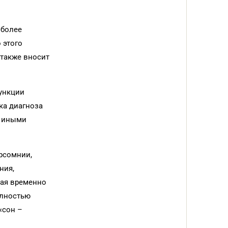
иболее
 этого
 также вносит
ункции
ка диагноза
с иными
ерсомнии,
ния,
рая временно
олностью
«сон –