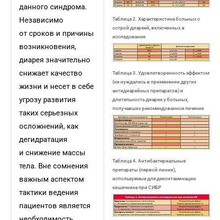
данного синдрома.
Независимо
Таблица 2. Характеристика больных с
острой диареей, включенных в
от сроков и причины
исследование
возникновения,
диарея значительно
снижает качество
Таблица 3. Удовлетворенность эффектом
(не нуждались в применении других
жизни и несет в себе
антидиарейных препаратов) и
угрозу развития
длительность диареи у больных,
получавших рекомендованное лечение
таких серьезных
осложнений, как
дегидратация
и снижение массы
Таблица 4. Антибактериальные
тела. Вне сомнения
препараты (первой линии),
важным аспектом
используемые для деконтаминации
кишечника при СИБР
тактики ведения
пациентов является
необходимость