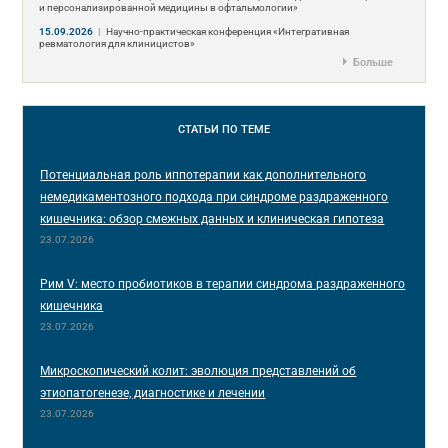
и персонализированной медицины в офтальмологии»
15.09.2026
|
Научно-практическая конференция «Интегративная
ревматология для клиницистов»
Больше
СТАТЬИ
ПО ТЕМЕ
Потенциальная роль иппотерапии как дополнительного
немедикаментозного подхода при синдроме раздраженного
кишечника: обзор смежных данных и клиническая гипотеза
23.07.2026
Рим V: место пробиотиков в терапии синдрома раздраженного
кишечника
23.07.2026
Микроскопический колит: эволюция представлений об
этиопатогенезе, диагностике и лечении
23.07.2026