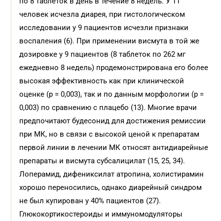
по 8 таблеток в день в течение 8 недель. У 11
человек исчезла диарея, при гистологическом
исследовании у 9 пациентов исчезли признаки
воспаления (6). При применении висмута в той же
дозировке у 9 пациентов (8 таблеток по 262 мг
ежедневно 8 недель) продемонстрирована его более
высокая эффективность как при клинической
оценке (р = 0,003), так и по данным морфологии (р =
0,003) по сравнению с плацебо (13). Многие врачи
предпочитают будесонид для достижения ремиссии
при МК, но в связи с высокой ценой к препаратам
первой линии в лечении МК относят антидиарейные
препараты и висмута субсалицилат (15, 25, 34).
Лоперамид, дифениксилат атропина, холистирамин
хорошо переносились, однако диарейный синдром
не был купирован у 40% пациентов (27).
Глюкокортикостероиды и иммуномодуляторы