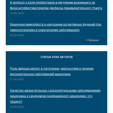
К вопросу о роли пробиотиков в регуляции возникшего на
фоне антибиотикотерапии дисбиоза пищеварительного тракта
15.06.2026
Кишечная микробиота и нарушение когнитивных функций при
неврологических и соматических заболеваниях
04.06.2026
Больше
СТАТЬИ
ЭТИХ АВТОРОВ
Роль жирных кислот в патогенезе, диагностике и лечении
воспалительных заболеваний кишечника
27.09.2024
Качество жизни больных с воспалительными заболеваниями
кишечника и синдромом раздраженного кишечника: что
общего?
23.06.2023