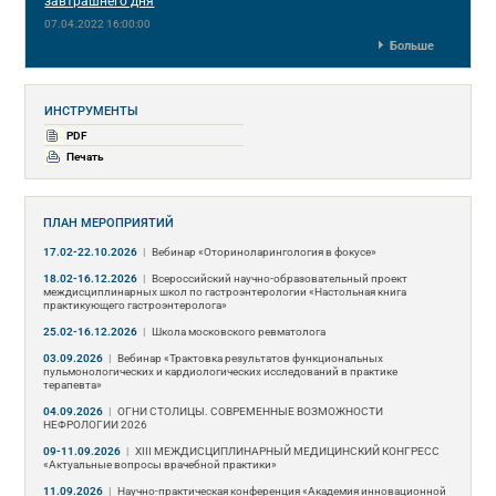
завтрашнего дня
07.04.2022 16:00:00
Больше
ИНСТРУМЕНТЫ
PDF
Печать
ПЛАН МЕРОПРИЯТИЙ
17.02-22.10.2026
|
Вебинар «Оториноларингология в фокусе»
18.02-16.12.2026
|
Всероссийский научно-образовательный проект
междисциплинарных школ по гастроэнтерологии «Настольная книга
практикующего гастроэнтеролога»
25.02-16.12.2026
|
Школа московского ревматолога
03.09.2026
|
Вебинар «Трактовка результатов функциональных
пульмонологических и кардиологических исследований в практике
терапевта»
04.09.2026
|
ОГНИ СТОЛИЦЫ. СОВРЕМЕННЫЕ ВОЗМОЖНОСТИ
НЕФРОЛОГИИ 2026
09-11.09.2026
|
ХIII МЕЖДИСЦИПЛИНАРНЫЙ МЕДИЦИНСКИЙ КОНГРЕСС
«Актуальные вопросы врачебной практики»
11.09.2026
|
Научно-практическая конференция «Академия инновационной