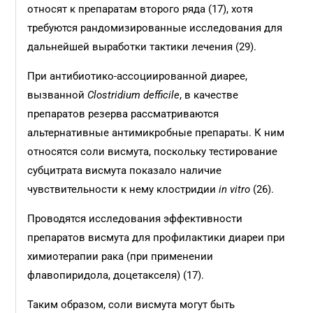
относят к препаратам второго ряда (17), хотя
требуются рандомизированные исследования для
дальнейшей выработки тактики лечения (29).
При антибиотико-ассоциирован­ной диарее,
вызванной
С
lostridium
defficile
, в качестве
препаратов резерва рассматриваются
альтернативные антимикробные препараты. К ним
относятся соли висмута, поскольку тестирование
субцитрата висмута показало наличие
чувствительности к нему клостридии
in
vitro
(26).
Проводятся исследования эффективности
препаратов висмута для профилактики диареи при
химиотерапии рака (при применении
флавопиридола, доцетакселя) (17).
Таким образом, соли висмута могут быть