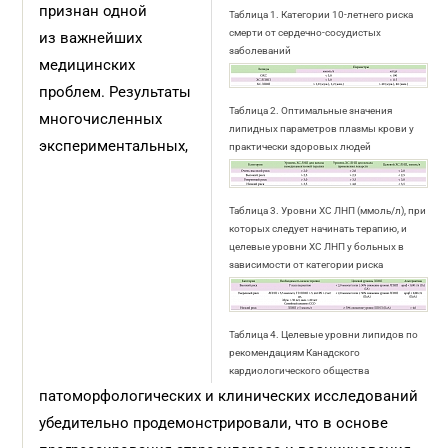
признан одной
Таблица 1. Категории 10-летнего риска
смерти от сердечно-сосудистых
из важнейших
заболеваний
медицинских
проблем. Результаты
Таблица 2. Оптимальные значения
многочисленных
липидных параметров плазмы крови у
экспериментальных,
практически здоровых людей
Таблица 3. Уровни ХС ЛНП (ммоль/л), при
которых следует начинать терапию, и
целевые уровни ХС ЛΗΠ у больных в
зависимости от категории риска
Таблица 4. Целевые уровни липидов по
рекомендациям Канадского
кардиологического общества
патоморфологических и клинических исследований
убедительно продемонстрировали, что в основе