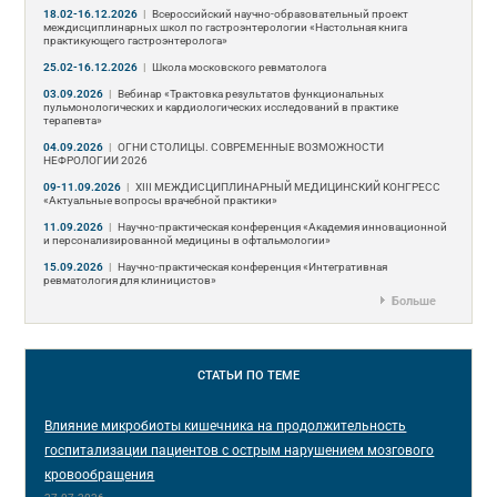
18.02-16.12.2026
|
Всероссийский научно-образовательный проект
междисциплинарных школ по гастроэнтерологии «Настольная книга
практикующего гастроэнтеролога»
25.02-16.12.2026
|
Школа московского ревматолога
03.09.2026
|
Вебинар «Трактовка результатов функциональных
пульмонологических и кардиологических исследований в практике
терапевта»
04.09.2026
|
ОГНИ СТОЛИЦЫ. СОВРЕМЕННЫЕ ВОЗМОЖНОСТИ
НЕФРОЛОГИИ 2026
09-11.09.2026
|
ХIII МЕЖДИСЦИПЛИНАРНЫЙ МЕДИЦИНСКИЙ КОНГРЕСС
«Актуальные вопросы врачебной практики»
11.09.2026
|
Научно-практическая конференция «Академия инновационной
и персонализированной медицины в офтальмологии»
15.09.2026
|
Научно-практическая конференция «Интегративная
ревматология для клиницистов»
Больше
СТАТЬИ
ПО ТЕМЕ
Влияние микробиоты кишечника на продолжительность
госпитализации пациентов с острым нарушением мозгового
кровообращения