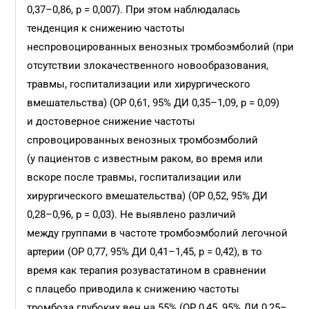
0,37–0,86, p = 0,007). При этом наблюдалась
тенденция к снижению частоты
неспровоцированных венозных тромбоэмболий (при
отсутствии злокачественного новообразования,
травмы, госпитализации или хирургического
вмешательства) (ОР 0,61, 95% ДИ 0,35–1,09, p = 0,09)
и достоверное снижение частоты
спровоцированных венозных тромбоэмболий
(у пациентов с известным раком, во время или
вскоре после травмы, госпитализации или
хирургического вмешательства) (ОР 0,52, 95% ДИ
0,28–0,96, р = 0,03). Не выявлено различий
между группами в частоте тромбоэмболий легочной
артерии (ОР 0,77, 95% ДИ 0,41–1,45, р = 0,42), в то
время как терапия розувастатином в сравнении
с плацебо приводила к снижению частоты
тромбоза глубоких вен на 55% (ОР 0,45, 95% ДИ 0,25–