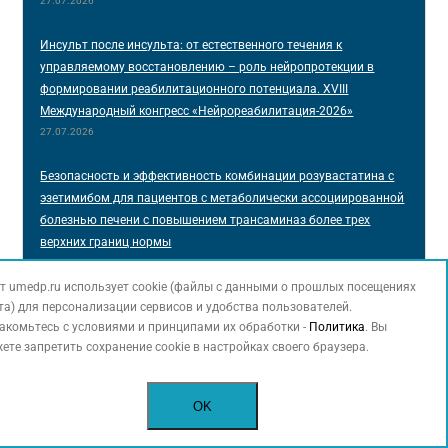
27.07.2026
Инсульт после инсульта: от естественного течения к
управляемому восстановлению – роль нейропротекции в
формировании реабилитационного потенциала. XVIII
Международный конгресс «Нейрореабилитация-2026»
27.07.2026
Безопасность и эффективность комбинации розувастатина с
эзетимибом для пациентов с метаболически ассоциированной
болезнью печени с повышением трансаминаз более трех
верхних границ нормы
23.07.2026
т umedp.ru использует cookie (файлы с данными о прошлых посещениях
Трудности диагностики рабдомиолиза у пожилых пациентов с
та) для персонализации сервисов и удобства пользователей.
акомьтесь с условиями и принципами их обработки -
Политика
. Вы
коморбидной патологией
ете запретить сохранение cookie в настройках своего браузера.
05.06.2026
Прогностические маркеры раннего исхода ишемического
OK
инсульта у пациентов молодого возраста
04.06.2026