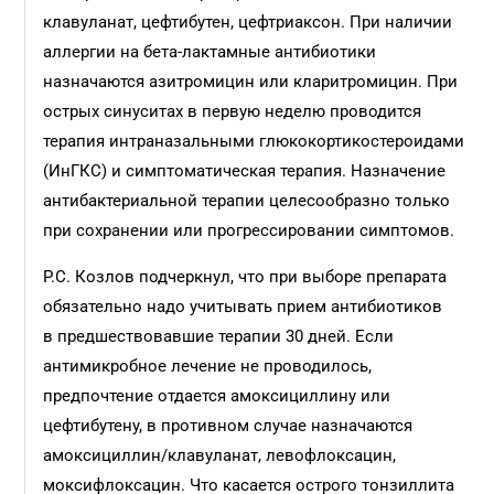
клавуланат, цефтибутен, цефтриаксон. При наличии
аллергии на бета-лактамные антибиотики
назначаются азитромицин или кларитромицин. При
острых синуситах в первую неделю проводится
терапия интраназальными глюкокортикостероидами
(ИнГКС) и симптоматическая терапия. Назначение
антибактериальной терапии целесообразно только
при сохранении или прогрессировании симптомов.
Р.С. Козлов подчеркнул, что при выборе препарата
обязательно надо учитывать прием антибиотиков
в предшествовавшие терапии 30 дней. Если
антимикробное лечение не проводилось,
предпочтение отдается амоксициллину или
цефтибутену, в противном случае назначаются
амоксициллин/клавуланат, левофлоксацин,
моксифлоксацин. Что касается острого тонзиллита