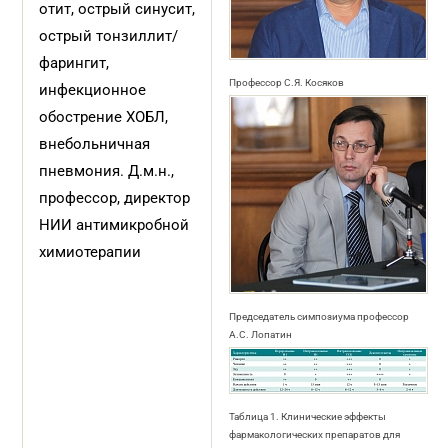
отит, острый синусит,
острый тонзиллит/
фарингит,
Профессор C.Я. Косяков
инфекционное
обострение ХОБЛ,
внебольничная
пневмония. Д.м.н.,
профессор, директор
НИИ антимикробной
химиотерапии
Председатель симпозиума профессор
А.С. Лопатин
Таблица 1. Клинические эффекты
фармакологических препаратов для