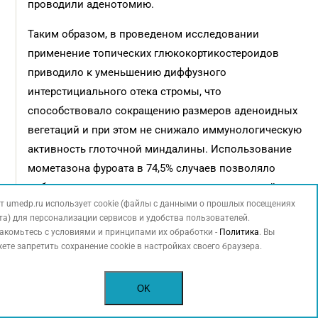
проводили аденотомию.
Таким образом, в проведеном исследовании
применение топических глюкокортикостероидов
приводило к уменьшению диффузного
интерстициального отека стромы, что
способствовало сокращению размеров аденоидных
вегетаций и при этом не снижало иммунологическую
активность глоточной миндалины. Использование
мометазона фуроата в 74,5% случаев позволяло
добиться купирования клинических проявлений
т umedp.ru использует cookie (файлы с данными о прошлых посещениях
хронического аденоидита, что позволило
та) для персонализации сервисов и удобства пользователей.
рекомендовать его для лечения гипертрофии
акомьтесь с условиями и принципами их обработки -
Политика
. Вы
аденоидов в качестве альтернативы оперативному
ете запретить сохранение cookie в настройках своего браузера.
лечению.
OK
КЛЮЧЕВЫЕ СЛОВА: воспаление, пазухи, нос, риносинуситы,