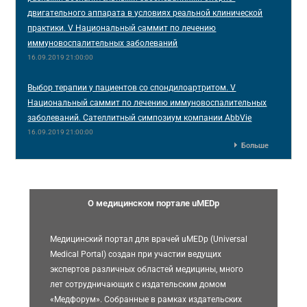
двигательного аппарата в условиях реальной клинической
практики. V Национальный саммит по лечению
иммуновоспалительных заболеваний
16.09.2019 21:00:00
Выбор терапии у пациентов со спондилоартритом. V
Национальный саммит по лечению иммуновоспалительных
заболеваний. Сателлитный симпозиум компании AbbVie
16.09.2019 21:00:00
Больше
О медицинском портале uMEDp
Медицинский портал для врачей uMEDp (Universal
Medical Portal) создан при участии ведущих
экспертов различных областей медицины, много
лет сотрудничающих с издательским домом
«Медфорум». Собранные в рамках издательских