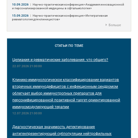
10.09.2026
|
Научно-практическая конференция «Академия инновационной
и персонализированной медицины в офтальмологии»
15.09.2026
|
Научно-практическая конференция «Интегративная
ревматология для клиницистов»
Больше
СТАТЬИ
ПО ТЕМЕ
Целиакия и ревматические заболевания: что общего?
22.07.2026 21:00:00
Клинико-иммунологическое классифицирование вариантов
вторичных иммунодефицитов с инфекционным синдромом
облегчает выбор иммунотропных препаратов для
персонифицированной позитивной таргет-ориентированной
иммуномодулирующей терапии
12.07.2026 21:00:00
Диагностическая значимость детектирования
антигенпрезентирующей субпопуляции нейтрофильных