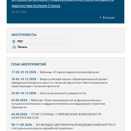
диагностике болезни Стилла
20.09.2021
Больше
ИНСТРУМЕНТЫ
PDF
Печать
ПЛАН МЕРОПРИЯТИЙ
17.02-22.10.2026
|
Вебинар «Оториноларингология в фокусе»
18.02-16.12.2026
|
Всероссийский научно-образовательный проект
междисциплинарных школ по гастроэнтерологии «Настольная книга
практикующего гастроэнтеролога»
25.02-16.12.2026
|
Школа московского ревматолога
03.09.2026
|
Вебинар «Трактовка результатов функциональных
пульмонологических и кардиологических исследований в практике
терапевта»
04.09.2026
|
ОГНИ СТОЛИЦЫ. СОВРЕМЕННЫЕ ВОЗМОЖНОСТИ
НЕФРОЛОГИИ 2026
09-11.09.2026
|
ХIII МЕЖДИСЦИПЛИНАРНЫЙ МЕДИЦИНСКИЙ КОНГРЕСС
«Актуальные вопросы врачебной практики»