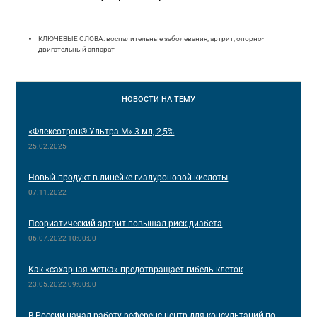
КЛЮЧЕВЫЕ СЛОВА: воспалительные заболевания, артрит, опорно-
двигательный аппарат
НОВОСТИ
НА ТЕМУ
«Флексотрон® Ультра М» 3 мл, 2,5%
25.02.2025
Новый продукт в линейке гиалуроновой кислоты
07.11.2022
Псориатический артрит повышал риск диабета
06.07.2022 10:00:00
Как «сахарная метка» предотвращает гибель клеток
23.05.2022 09:00:00
В России начал работу референс-центр для консультаций по