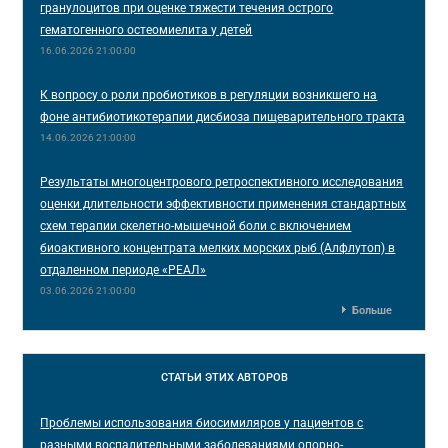
гранулоцитов при оценке тяжести течения острого
гематогенного остеомиелита у детей
16.06.2026 21:00:00
К вопросу о роли пробиотиков в регуляции возникшего на
фоне антибиотикотерапии дисбиоза пищеварительного тракта
14.06.2026 21:00:00
Результаты многоцентрового ретроспективного исследования
оценки длительности эффективности применения стандартных
схем терапии скелетно-мышечной боли с включением
биоактивного концентрата мелких морских рыб (Алфлутоп) в
отдаленном периоде «РЕАЛ»
03.06.2026 21:00:00
Больше
СТАТЬИ
ЭТИХ АВТОРОВ
Проблемы использования биосимиляров у пациентов с
разными воспалительными заболеваниями опорно-