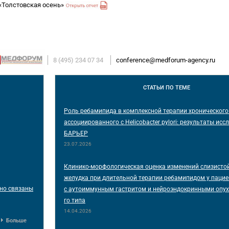
Толстовская осень»
8 (495) 234 07 34
conference@medforum-agency.ru
СТАТЬИ
ПО ТЕМЕ
Роль ребамипида в комплексной терапии хронического 
ассоциированного с Helicobacter pylori: результаты ис
БАРЬЕР
23.07.2026
Клинико-морфологическая оценка изменений слизисто
желудка при длительной терапии ребамипидом у паци
сно связаны
с аутоиммунным гастритом и нейроэндокринными опух
го типа
14.04.2026
Больше