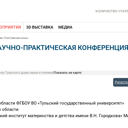
количество стат
ОПРИЯТИЯ
3D ВЫСТАВКА
МЕДИА
ия «Толстовская осень»
АУЧНО-ПРАКТИЧЕСКАЯ КОНФЕРЕНЦИ
ентр Тульского дома науки и техники
|
Показать на карте
|
Регист
области ФГБОУ ВО «Тульский государственный университет»
й области
ий институт материнства и детства имени В.Н. Городкова» М