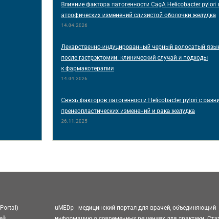
Влияние фактора патогенности CagA Helicobacter pylori
атрофических изменений слизистой оболочки желудка
14.04.2026
Лекарственно-индуцированный черный волосатый язык
после гастрэктомии: клинический случай и подходы
к фармакотерапии
14.04.2026
Связь факторов патогенности Helicobacter pylori с раз
пренеопластических изменений и рака желудка
26.11.2025
Portal)
uMEDp - медицинский портал для врачей, объединяющий
ей
информацию о современных решениях для практики. Ста