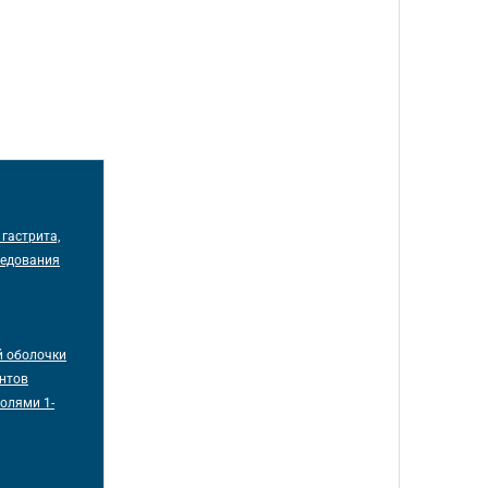
гастрита,
следования
й оболочки
ентов
олями 1-