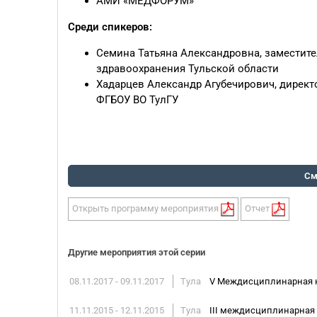
АМИ «МЕДФОРУМ»
Среди спикеров:
Семина Татьяна Александровна, заместите
здравоохранения Тульской области
Хадарцев Александр Агубечирович, директ
ФГБОУ ВО ТулГУ
См
Открыть программу мероприятия
Отчет
Другие мероприятия этой серии
08.11.2017 - 09.11.2017
Тула
V Междисциплинарная н
11.11.2015 - 12.11.2015
Тула
III междисциплинарная