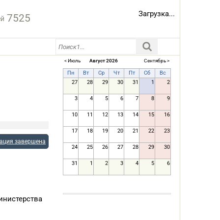
Загрузка...
7525
ей
< Июль
Август 2026
Сентябрь >
Пн
Вт
Ср
Чт
Пт
Сб
Вс
Я
27
28
29
30
31
1
2
3
4
5
6
7
8
9
10
11
12
13
14
15
16
17
18
19
20
21
22
23
рация завершена
24
25
26
27
28
29
30
31
1
2
3
4
5
6
инистерства