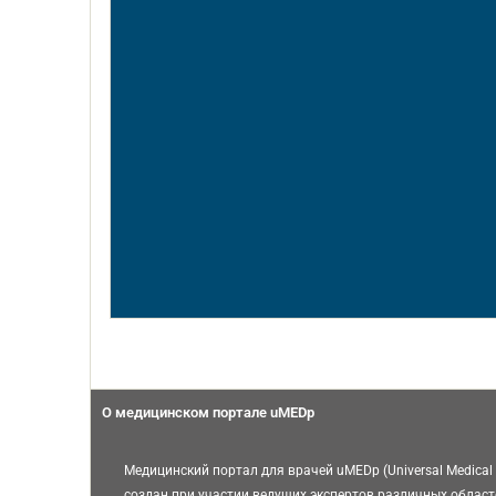
О медицинском портале uMEDp
Медицинский портал для врачей uMEDp (Universal Medical 
создан при участии ведущих экспертов различных област