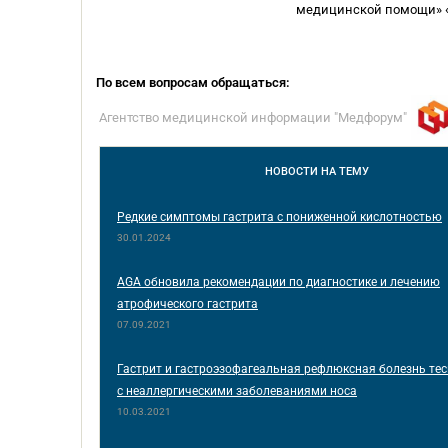
медицинской помощи» «
По всем вопросам обращаться:
Агентство медицинской информации "Медфорум"
НОВОСТИ
НА ТЕМУ
Редкие симптомы гастрита с пониженной кислотностью
30.01.2024
AGA обновила рекомендации по диагностике и лечению
атрофического гастрита
07.09.2021
Гастрит и гастроэзофагеальная рефлюксная болезнь те
с неаллергическими заболеваниями носа
10.03.2021