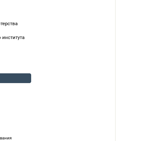
стерства
 института
ования