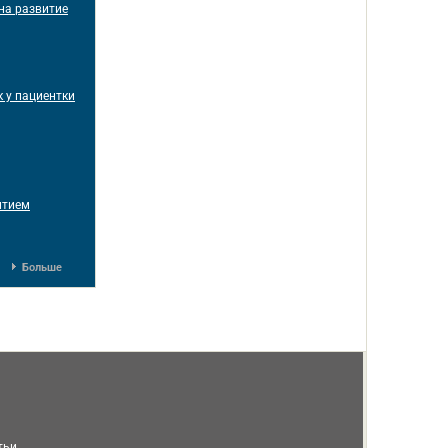
 на развитие
 у пациентки
витием
Больше
тьи