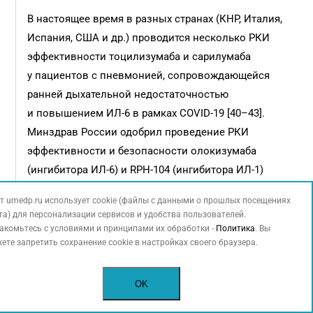
В настоящее время в разных странах (КНР, Италия,
Испания, США и др.) проводится несколько РКИ
эффективности тоцилизумаба и сарилумаба
у пациентов с пневмонией, сопровождающейся
ранней дыхательной недостаточностью
и повышением ИЛ-6 в рамках COVID-19 [40–43].
Минздрав России одобрил проведение РКИ
эффективности и безопасности олокизумаба
(ингибитора ИЛ-6) и RPH-104 (ингибитора ИЛ-1)
у пациентов с тяжелой формой COVID-19 [44].
т umedp.ru использует cookie (файлы с данными о прошлых посещениях
та) для персонализации сервисов и удобства пользователей.
В последнем варианте временных методических
акомьтесь с условиями и принципами их обработки -
Политика
. Вы
рекомендаций Минздрава России [45]
ете запретить сохранение cookie в настройках своего браузера.
подчеркивается, что для назначения упреждающей
противовоспалительной терапии тоцилизумабом
OK
или сарилумабом при COVID-19 необходимо
сочетание результатов компьютерной томографии