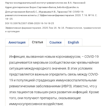
Научно-исследовательский институт ревматологии им. В.А. Насоновой
Адрес для переписки: Борис Сергеевич Белов, belovbor@yandex.ru
Для цитирования: Белов Б.С., Муравьева Н.В., Тарасова Г.М. COVID-19:
ревматологические аспекты // Эффективная фармакотерапия. 2020. Т. 16. № 16. С.
18–25.
DOI 10.33978/2307-3586-2020-16-16-18-25
Эффективная фармакотерапия. 2020.Том 16. № 16. Ревматология, травматология
и ортопедия
Статья
Аннотация
Ссылки
English
Инфекция, вызванная новым коронавирусом, – COVID-19
расценивается мировым сообществом как чрезвычайная
ситуация международного значения. В этих условиях
представляется важным определить связь между COVID-
19 и популяцией страдающих иммуновоспалительными
ревматическими заболеваниями (ИВРЗ). Известно, что у
этих пациентов повышен риск развития инфекций. Кроме
того, они получают препараты, оказывающие
иммуносупрессивное воздействие.