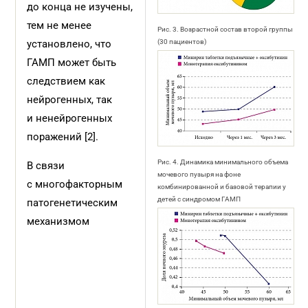
до конца не изучены,
тем не менее
Рис. 3. Возрастной состав второй группы
установлено, что
(30 пациентов)
ГАМП может быть
следствием как
нейрогенных, так
и ненейрогенных
поражений [2].
Рис. 4. Динамика минимального объема
В связи
мочевого пузыря на фоне
с многофакторным
комбинированной и базовой терапии у
детей с синдромом ГАМП
патогенетическим
механизмом