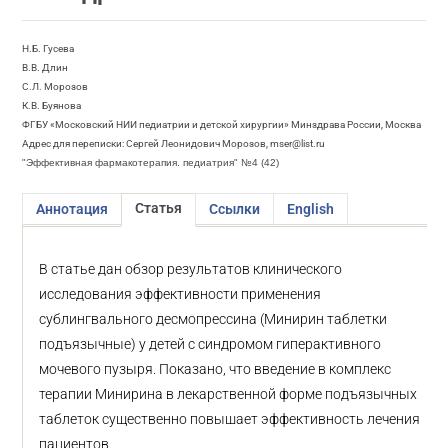
Н.Б. Гусева
В.В. Длин
С.Л. Морозов
К.В. Буянова
ФГБУ «Московский НИИ педиатрии и детской хирургии» Минздрава России, Москва
Адрес для переписки: Сергей Леонидович Морозов, mser@list.ru
"Эффективная фармакотерапия. педиатрия" №4 (42)
Статья
Аннотация
Ссылки
English
В статье дан обзор результатов клинического
исследования эффективности применения
сублингвального десмопрессина (Минирин таблетки
подъязычные) у детей с синдромом гиперактивного
мочевого пузыря. Показано, что введение в комплекс
терапии Минирина в лекарственной форме подъязычных
таблеток существенно повышает эффективность лечения
пациентов.