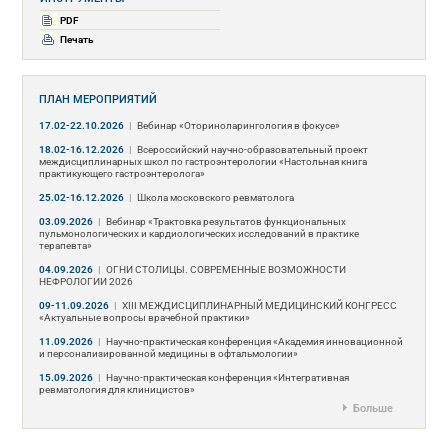
PDF
Печать
ПЛАН МЕРОПРИЯТИЙ
17.02-22.10.2026
|
Вебинар «Оториноларингология в фокусе»
18.02-16.12.2026
|
Всероссийский научно-образовательный проект
междисциплинарных школ по гастроэнтерологии «Настольная книга
практикующего гастроэнтеролога»
25.02-16.12.2026
|
Школа московского ревматолога
03.09.2026
|
Вебинар «Трактовка результатов функциональных
пульмонологических и кардиологических исследований в практике
терапевта»
04.09.2026
|
ОГНИ СТОЛИЦЫ. СОВРЕМЕННЫЕ ВОЗМОЖНОСТИ
НЕФРОЛОГИИ 2026
09-11.09.2026
|
ХIII МЕЖДИСЦИПЛИНАРНЫЙ МЕДИЦИНСКИЙ КОНГРЕСС
«Актуальные вопросы врачебной практики»
11.09.2026
|
Научно-практическая конференция «Академия инновационной
и персонализированной медицины в офтальмологии»
15.09.2026
|
Научно-практическая конференция «Интегративная
ревматология для клиницистов»
Больше