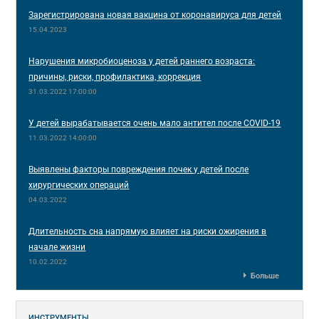
Зарегистрирована новая вакцина от коронавируса для детей
15.04.2023
Нарушения микробиоценоза у детей раннего возраста:
причины, риски, профилактика, коррекция
31.03.2022 17:00:00
У детей вырабатывается очень мало антител после COVID-19
11.03.2022 14:00:00
Выявлены факторы повреждения почек у детей после
хирургических операций
04.03.2022
Длительность сна напрямую влияет на риски ожирения в
начале жизни
10.02.2022
Больше
ИНСТРУМЕНТЫ