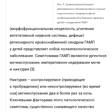
Рис. 5. Сравнительный анализ
минимального объема мочевого пузыря
и доли ночного энуреза на фоне
комбинированной и базовой терапии у
детей с синдромом ГАМП
(морфофункциональная незрелость, угнетение
вегетативной нервной системы, дефицит
регионарного кровоснабжения) синдром ГАМП
у детей представляет собой полиэтиологическое
заболевание. Симптомами ГАМП являются ургентное
мочеиспускание, императивное недержание мочи
и никтурия [3].
Никтурия – контролируемое (приводящее
к пробуждению) или неконтролируемое (во время
сна) мочеиспускание два и более раз за ночь.
Ключевыми факторами этого патологического
симптома, существенно снижающего качество