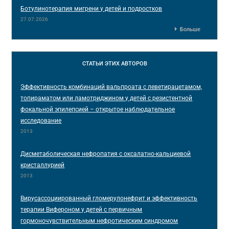
Ботулинотерапия мигрени у детей и подростков
27.07.2026
Больше
СТАТЬИ
ЭТИХ АВТОРОВ
Эффективность комбинаций вальпроата с леветирацетамом,
топираматом или ламотриджином у детей с резистентной
фокальной эпилепсией – открытое наблюдательное
исследование
2013
Дисметаболическая нефропатия с оксалатно-кальциевой
кристаллурией
2013
Вирусассоциированный гломерулонефрит и эффективность
терапии Вифероном у детей с первичным
гормоночувствительным нефротическим синдромом