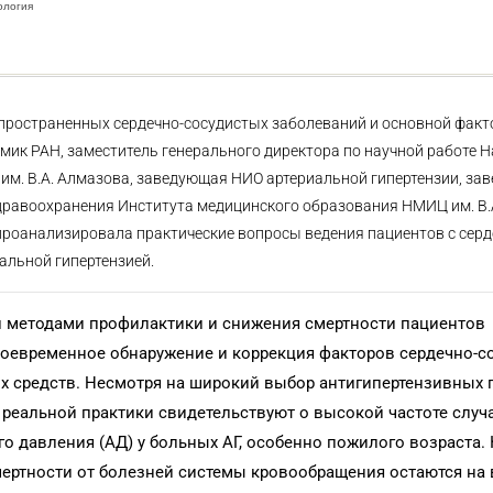
ология
спространенных сердечно-сосудистых заболеваний и основной факт
мик РАН, заместитель генерального директора по научной работе 
им. В.А. Алмазова, заведующая НИО артериальной гипертензии, за
дравоохранения Института медицинского образования НМИЦ им. В.
проанализировала практические вопросы ведения пациентов с серд
альной гипертензией.
и методами профилактики и снижения смертности пациентов
своевременное обнаружение и коррекция факторов сердечно-с
 средств. Несмотря на широкий выбор антигипертензивных 
реальной практики свидетельствуют о высокой частоте случ
о давления (АД) у больных АГ, особенно пожилого возраста. 
смертности от болезней системы кровообращения остаются на