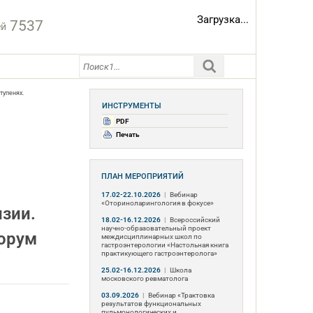
Загрузка...
7537
ей
тупенях.
ИНСТРУМЕНТЫ
PDF
Печать
ПЛАН МЕРОПРИЯТИЙ
17.02-22.10.2026
|
Вебинар
«Оториноларингология в фокусе»
нзии.
18.02-16.12.2026
|
Всероссийский
научно-образовательный проект
форум
междисциплинарных школ по
гастроэнтерологии «Настольная книга
практикующего гастроэнтеролога»
25.02-16.12.2026
|
Школа
московского ревматолога
03.09.2026
|
Вебинар «Трактовка
результатов функциональных
пульмонологических и