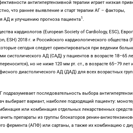
фективности антигипертензивной терапии играет низкая при
тно, что раннее выявление и старт терапии АГ – факторы,
1
я АД и улучшению прогноза пациента
.
тва кардиологов (European Society of Cardiology, ESC), Евро
ion, ESH) 2018 г. и Российского кардиологического общества (
 которые сегодня следует ориентироваться при ведении больн
ми систолического АД (САД) у пациентов в возрасте 18–65 л
переносится), но не ниже 120 мм рт. ст., в возрасте 65–79 лет 
 офисного диастолического АД (ДАД) для всех возрастных гру
Г подразумевает последовательность выбора антигипертенз
ач выбирает вариант, наиболее подходящий пациенту: моноте
мбинация или комбинация отдельных лекарственных средств.
начить препараты из группы блокаторов ренин-ангиотензино
го фермента (АПФ) или сартаны, а также их комбинацию с ди