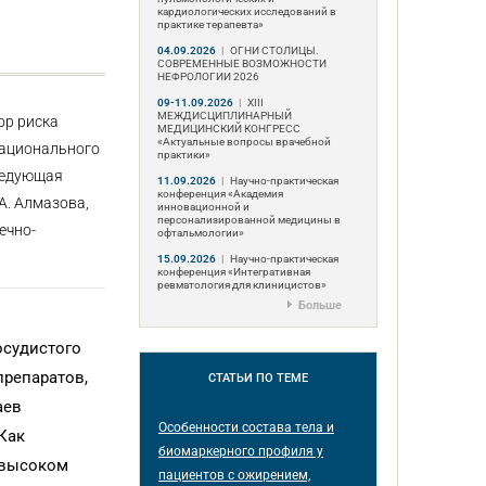
кардиологических исследований в
практике терапевта»
04.09.2026
|
ОГНИ СТОЛИЦЫ.
СОВРЕМЕННЫЕ ВОЗМОЖНОСТИ
НЕФРОЛОГИИ 2026
09-11.09.2026
|
ХIII
МЕЖДИСЦИПЛИНАРНЫЙ
ор риска
МЕДИЦИНСКИЙ КОНГРЕСС
«Актуальные вопросы врачебной
Национального
практики»
ведующая
11.09.2026
|
Научно-практическая
конференция «Академия
А. Алмазова,
инновационной и
персонализированной медицины в
ечно-
офтальмологии»
15.09.2026
|
Научно-практическая
конференция «Интегративная
ревматология для клиницистов»
Больше
осудистого
препаратов,
СТАТЬИ
ПО ТЕМЕ
аев
Особенности состава тела и
Как
биомаркерного профиля у
 высоком
пациентов с ожирением,