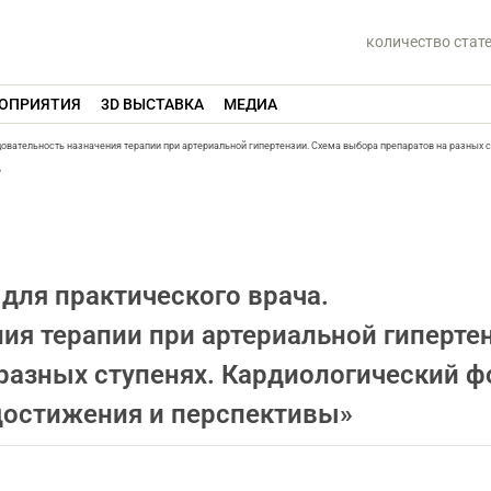
количество стат
ОПРИЯТИЯ
3D ВЫСТАВКА
МЕДИА
овательность назначения терапии при артериальной гипертензии. Схема выбора препаратов на разных с
»
для практического врача.
ия терапии при артериальной гиперте
разных ступенях. Кардиологический 
достижения и перспективы»