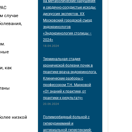
на метаболические нарушения
РАС
и сердечно-сосудистые исходы:
дискуссия экспертов. XX
м случае
Московский городской съезд
болевания,
эндокринологов
«Эндокринология столицы –
2024»
ям.
18.04.2024
нные
Терминальная стадия
хронической болезни почек в
и, как
практике врача-эндокринолога.
Клинические разборы с
профессором Т.Н. Марковой
­таны
«От знаний к практике, от
практики к результату»
20.06.2024
более низкой
Полиморбидный больной с
гиперурикемией и
артериальной гипертензией: