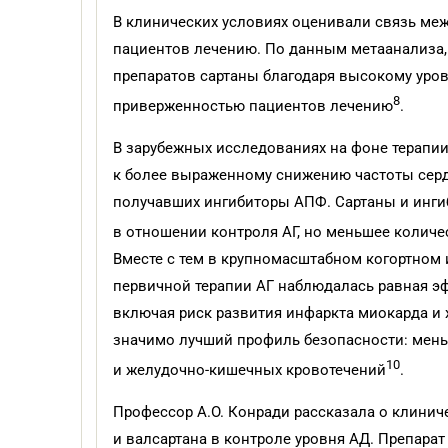
В клинических условиях оценивали связь ме
пациентов лечению. По данным метаанализа,
препаратов сартаны благодаря высокому уро
8
приверженностью пациентов лечению
.
В зарубежных исследованиях на фоне терапи
к более выраженному снижению частоты серд
получавших ингибиторы АПФ. Сартаны и инг
в отношении контроля АГ, но меньшее колич
Вместе с тем в крупномасштабном когортном 
первичной терапии АГ наблюдалась равная эф
включая риск развития инфаркта миокарда и 
значимо лучший профиль безопасности: меньш
10
и желудочно-кишечных кровотечений
.
Профессор А.О. Конради рассказала о клин
и валсартана в контроле уровня АД. Препара