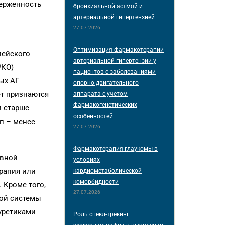
верженность
бронхиальной астмой и
артериальной гипертензией
27.07.2026
Оптимизация фармакотерапии
пейского
артериальной гипертензии у
РКО)
пациентов с заболеваниями
ых АГ
опорно-двигательного
ет признаются
аппарата с учетом
фармакогенетических
и старше
особенностей
пп – менее
27.07.2026
Фармакотерапия глаукомы в
ивной
условиях
рапия или
кардиометаболической
коморбидности
 Кроме того,
27.07.2026
вой системы
уретиками
Роль спекл-трекинг