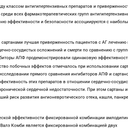
жду классом антигипертензивных препаратов и приверженнос
 среди всех фармакотерапевтических групп антигипертензив
вню эффективности и безопасности ассоциируются с наибол
и сартанами лучшая приверженность пациентов с АГ лечению
ечно-сосудистых осложнений и смерти по сравнению с групп
ибиторы АПФ продемонстрировали одинаковую эффективност
ество побочных эффектов отмечалось при использовании сар
исследовании прямого сравнения ингибиторов АПФ и сартано
фективность этих препаратов в отношении сердечно-сосудис
хронической сердечной недостаточности. При этом сартаны 
ий риск развития ангионевротического отека, кашля, панкр
ической эффективности фиксированной комбинации амлодипи
т Валз Комби является фиксированной комбинацией двух