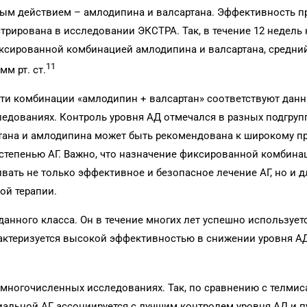
ым действием – амлодипина и валсартана. Эффективность п
рирована в исследовании ЭКСТРА. Так, в течение 12 недель
иксированной комбинацией амлодипина и валсартана, средни
11
мм рт. ст.
ти комбинации «амлодипин + валсартан» соответствуют дан
едованиях. Конт­роль уровня АД отмечался в разных подгруп
ртана и амлодипина может быть рекомендована к широкому 
степенью АГ. Важно, что назначение фиксированной комбина
вать не только эффективное и безопасное лечение АГ, но и 
ой терапии.
анного класса. Он в течение многих лет успешно использует
рактеризуется высокой эффективностью в снижении уровня А
 многочисленных исследованиях. Так, по сравнению с телми
иальной АГ ассоциируется с лучшим контролем уровня АД и 