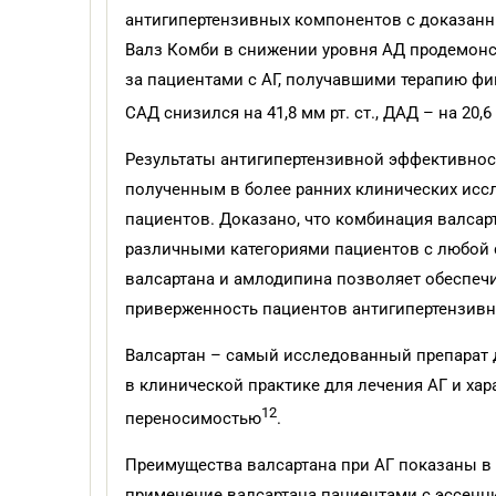
антигипертензивных компонентов с доказанн
Валз Комби в снижении уровня АД продемонст
за пациентами с АГ, получавшими терапию ф
САД снизился на 41,8 мм рт. ст., ДАД – на 20,6 
Результаты антигипертензивной эффективнос
полученным в более ранних клинических иссл
пациентов. Доказано, что комбинация валса
различными категориями пациентов с любой 
валсартана и амлодипина позволяет обеспечи
приверженность пациентов антигипертензивн
Валсартан – самый исследованный препарат д
в клинической практике для лечения АГ и ха
12
переносимостью
.
Преимущества валсартана при АГ показаны в
применение валсартана пациентами с эссенц