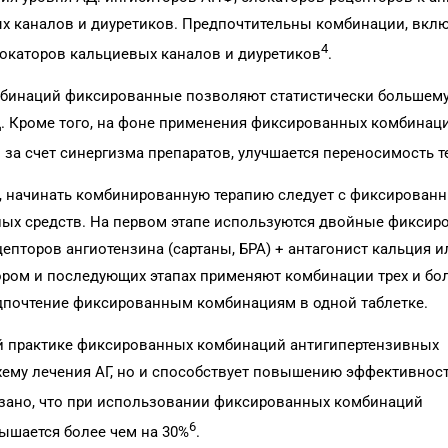
вых каналов и диуретиков. Предпочтительны комбинации, вк
4
блокаторов кальциевых каналов и диуретиков
.
омбинаций фиксированные позволяют статистически большему
Д. Кроме того, на фоне применения фиксированных комбинац
за счет синергизма препаратов, улучшается переносимость т
., начинать комбинированную терапию следует с фиксирован
ых средств. На первом этапе используются двойные фиксир
пторов ангиотензина (сар­таны, БРА) + антагонист кальция и
ором и последующих этапах применяют комбинации трех и бо
едпочтение фиксированным комбинациям в одной таблетке.
й практике фиксированных комбинаций антигипертензивных
хему лечения АГ, но и способствует повышению эффективнос
азано, что при использовании фиксированных комбинаций
6
ышается более чем на 30%
.