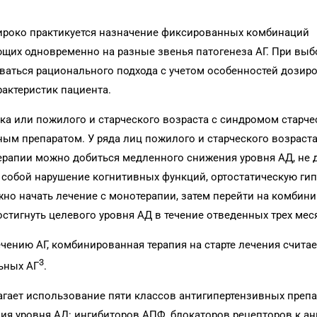
ироко практикуется назначение фиксированных комбинаций
щих одновременно на разные звенья патогенеза АГ. При выб
аться рационального подхода с учетом особенностей дозир
актеристик пациента.
ка или пожилого и старческого возраста с синдромом старче
ым препаратом. У ряда лиц пожилого и старческого возраста,
ерапии можно добиться медленного снижения уровня АД, не д
а собой нарушение когнитивных функций, ортостатическую ги
жно начать лечение с монотерапии, затем перейти на комбин
остигнуть целевого уровня АД в течение отведенных трех мес
нию АГ, комбинированная терапия на старте лечения считае
3
ьных АГ
.
агает использование пяти классов антигипертензивных преп
 уровня АД: ингибиторов АПФ, блокаторов рецепторов к анг