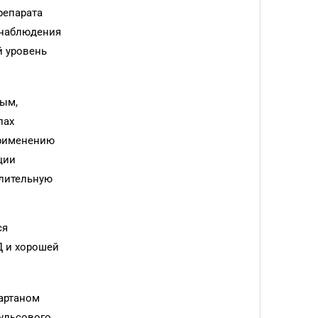
репарата
 наблюдения
й уровень
ным,
пах
применению
ции
длительную
ся
Д и хорошей
сартаном
пульсового