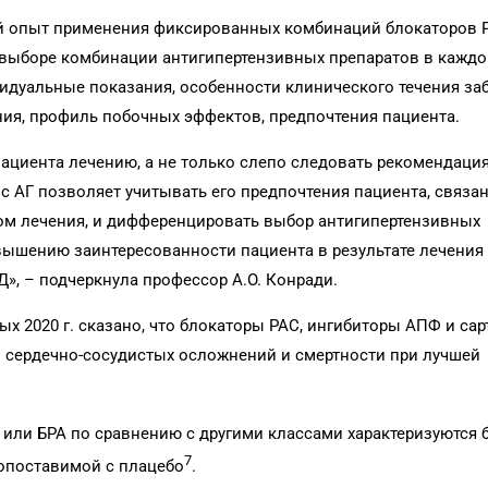
й опыт применения фиксированных комбинаций блокаторов 
 выборе комбинации антигипертензивных препаратов в каждо
видуальные показания, особенности клинического течения за
ия, профиль побочных эффектов, предпочтения пациента.
ациента лечению, а не только слепо следовать рекомендаци
 АГ позволяет учитывать его предпочтения пациента, связа
м лечения, и дифференцировать выбор антигипертензивных
вышению заинтересованности пациента в результате лечения 
», – подчеркнула профессор А.О. Конради.
х 2020 г. сказано, что блокаторы РАС, ингибиторы АПФ и сар
сердечно-сосудистых осложнений и смертности при лучшей
 или БРА по сравнению с другими классами характеризуются 
7
сопоставимой с плацебо
.