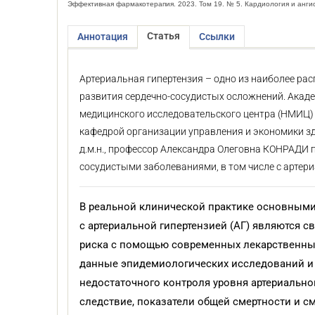
Эффективная фармакотерапия. 2023. Том 19. № 5. Кардиология и анги
Статья
Аннотация
Ссылки
Артериальная гипертензия – одно из наиболее ра
развития сердечно-сосудистых осложнений. Акаде
медицинского исследовательского центра (НМИЦ) 
кафедрой организации управления и экономики з
д.м.н., профессор Александра Олеговна КОНРАДИ 
сосудистыми заболеваниями, в том числе с артери
В реальной клинической прак­тике основным
с артериальной гипертензией (АГ) являются 
риска с помощью современных лекарственных
данные эпидемиологических исследований и 
недостаточного контроля уровня артериальног
следствие, показатели общей смертности и 