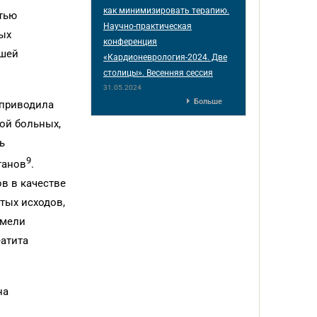
как минимизировать терапию.
тью
Научно-практическая
ных
конференция
ьшей
«Кардионеврология-2024. Две
столицы». Весенняя сессия
31.05.2024
Больше
 приводила
ой больных,
ь
9
танов
.
в в качестве
тых исходов,
имели
еатита
на