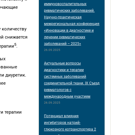
иммуновоспалительных
лючающие
ревматических заболеваний.
Научно-практическая
межрегиональная конференция
 количеству
«Инновации в диагностике и
ий снижается
лечении ревматических
заболеваний – 2025»
5
ерапии
.
26.09.2025
ных
Актуальные вопросы
ованные
диагностики и терапии
ли диуретик.
системных заболеваний
лее
соединительной ткани. IX Съезд
ревматологов с
международным участием
26.09.2025
ти терапии
Потенциал влияния
ингибиторов натрий-
глюкозного котранспортера 2