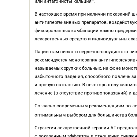
или антагонисты кальция
.
В настоящее время при наличии показаний ш
антигипертензивных препаратов, воздействую
фиксированных комбинаций важно придержив
лекарственных средств и индивидуальных хар
Пациентам низкого сердечно-сосудистого рис
рекомендуется монотерапия антигипертензивн
называемых хрупких больных, на фоне монот
избыточного падения, способного повлечь з
и прочую патологию. В некоторых случаях мо
лечение (в отсутствие противопоказаний) и д
Согласно современным рекомендациям по лече
оптимальным выбором для большинства бол
Стратегия лекарственной терапии АГ предпол
с доказанным эффектом в отношении снижения