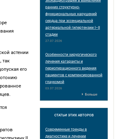
эхокардиографии в выявлении
ранних структурно-
функциональных нарушений
сердца при эссенциальной
оре
артериальной гипертензии I–II
ования
стадии
27.07.2026
ской астении
Особенности хирургического
 так
лечения катаракты и
периоперационного ведения
опуская его
пациентов с компенсированной
потонию
глаукомой
ированное
03.07.2026
яцев.
Больше
тся
СТАТЬИ
ЭТИХ АВТОРОВ
аратов
Современные тренды в
диагностике и лечении
иотензину II