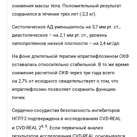
снижения массы тела. Положительный результат
сохранялся в течение трех лет (-2,3 кг).
Систолическое АД уменьшилось на 3,7 мм рт. ст.,
диастолическое – на 2,1 мм рт. ст., уровень
липопротеинов низкой плотности – на 2,4 мг/дл.
На фоне длительной терапии ипраглифлозином СКФ
оставалась относительно стабильной. В то же время
снижение расчетной СКФ через три года всего
на 2,7% от исходного свидетельствует о том, что
ипраглифлозин позволяет сохранить функцию
почек.
Сердечно-сосудистая безопасность ингибиторов
НГЛТ-2 подтверждена в исследованиях CVD-REAL
4, 5
и CVD-REAL 2
. Если первичный анализ
результатов исследования CVD-REAL основывался