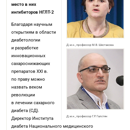
место в них
ингибиторов НГЛТ-2
Благодаря научным
открытиям в области
диабетологии
Д.м.н., профессор М.В. Шестакова
и разработке
инновационных
сахароснижающих
препаратов XXI в.
по праву можно
назвать веком
революции
в лечении сахарного
диабета (СД).
Д.м.н., профессор Г.Р. Галстян
Директор Института
диабета Национального медицинского