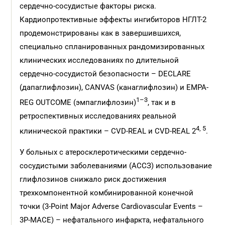
сердечно-сосудистые факторы риска.
Кардиопротективные эффекты ингибиторов НГЛТ-2
продемонстрированы как в завершившихся,
специально спланированных рандомизированных
клинических исследованиях по длительной
сердечно-сосудистой безопасности – DECLARE
(дапаглифлозин), CANVAS (канаглифлозин) и EMPA-
1–3
REG OUTCOME (эмпаглифлозин)
, так и в
ретроспективных исследованиях реальной
4, 5
клинической практики – CVD-REAL и CVD-REAL 2
.
У больных с атеросклеротическими сердечно-
сосудистыми заболеваниями (АССЗ) использование
глифлозинов снижало риск достижения
трехкомпонентной комбинированной конечной
точки (3-Point Major Adverse Cardiovascular Events –
3Р-MACE) – нефатального инфаркта, нефатального