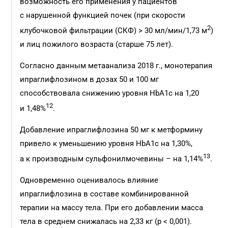
возможность его применения у пациентов
с нарушенной функцией почек (при скорости
2
клубочковой фильтрации (СКФ) > 30 мл/мин/1,73 м
)
и лиц пожилого возраста (старше 75 лет).
Согласно данным метаанализа 2018 г., монотерапия
ипраглифлозином в дозах 50 и 100 мг
способствовала снижению уровня HbA1c на 1,20
12
и 1,48%
.
Добавление ипраглифлозина 50 мг к метформину
привело к уменьшению уровня HbA1c на 1,30%,
13
а к производным сульфонилмочевины – на 1,14%
.
Одновременно оценивалось влияние
ипраглифлозина в составе комбинированной
терапии на массу тела. При его добавлении масса
тела в среднем снижалась на 2,33 кг (р < 0,001).