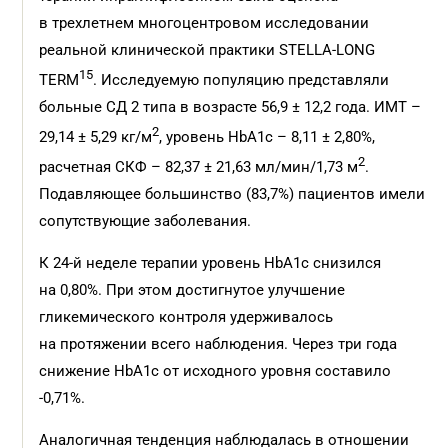
в трехлетнем многоцентровом исследовании
реальной клинической практики STELLA-LONG
15
TERM
. Исследуемую популяцию представляли
больные СД 2 типа в возрасте 56,9 ± 12,2 года. ИМТ –
2
29,14 ± 5,29 кг/м
, уровень HbA1c – 8,11 ± 2,80%,
2
расчетная СКФ – 82,37 ± 21,63 мл/мин/1,73 м
.
Подавляющее большинство (83,7%) пациентов имели
сопутствующие заболевания.
К 24-й неделе терапии уровень HbA1c снизился
на 0,80%. При этом достигнутое улучшение
гликемического контроля удерживалось
на протяжении всего наблюдения. Через три года
снижение HbA1c от исходного уровня составило
-0,71%.
Аналогичная тенденция наблюдалась в отношении