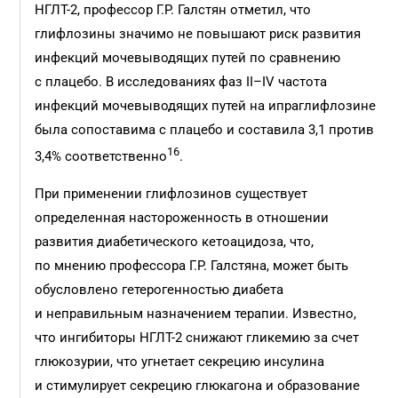
НГЛТ-2, профессор Г.Р. Галстян отметил, что
глифлозины значимо не повышают риск развития
инфекций мочевыводящих путей по сравнению
с плацебо. В исследованиях фаз II–IV частота
инфекций мочевыводящих путей на ипраглифлозине
была сопоставима с плацебо и составила 3,1 против
16
3,4% соответственно
.
При применении глифлозинов существует
определенная настороженность в отношении
развития диабетического кетоацидоза, что,
по мнению профессора Г.Р. Галстяна, может быть
обусловлено гетерогенностью диабета
и неправильным назначением терапии. Известно,
что ингибиторы НГЛТ-2 снижают гликемию за счет
глюкозурии, что угнетает секрецию инсулина
и стимулирует секрецию глюкагона и образование