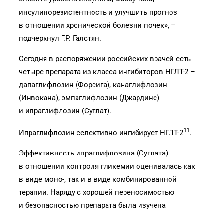
инсулинорезистентность и улучшить прогноз
в отношении хронической болезни почек», –
подчеркнул Г.Р. Галстян.
Сегодня в распоряжении российских врачей есть
четыре препарата из класса ингибиторов НГЛТ-2 –
дапаглифлозин (Форсига), канаглифлозин
(Инвокана), эмпаглифлозин (Джардинс)
и ипраглифлозин (Суглат).
11
Ипраглифлозин селективно ингибирует НГЛТ-2
.
Эффективность ипраглифлозина (Суглата)
в отношении контроля гликемии оценивалась как
в виде моно-, так и в виде комбинированной
терапии. Наряду с хорошей переносимостью
и безопасностью препарата была изучена