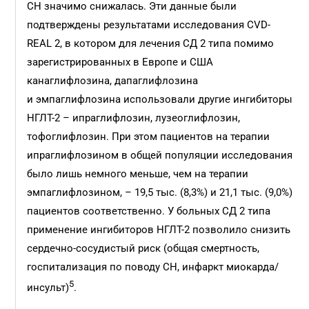
СН значимо снижалась. Эти данные были
подтверждены результатами исследования CVD-
REAL 2, в котором для лечения СД 2 типа помимо
зарегистрированных в Европе и США
канаглифлозина, дапаглифлозина
и эмпаглифлозина использовали другие ингибиторы
НГЛТ-2 – ипраглифлозин, лузеоглифлозин,
тофоглифлозин. При этом пациентов на терапии
ипраглифлозином в общей популяции исследования
было лишь немного меньше, чем на терапии
эмпаглифлозином, – 19,5 тыс. (8,3%) и 21,1 тыс. (9,0%)
пациентов соответственно. У больных СД 2 типа
применение ингибиторов НГЛТ-2 позволило снизить
сердечно-сосудистый риск (общая смертность,
госпитализация по поводу СН, инфаркт миокарда/
5
инсульт)
.