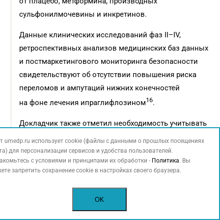
от плацебо, метформина, производных
сульфонилмочевины и инкретинов.
Данные клинических исследований фаз II–IV,
ретроспективных анализов медицинских баз данных
и постмаркетингового мониторинга безопасности
свидетельствуют об отсутствии повышения риска
переломов и ампутаций нижних конечностей
16
на фоне лечения ипраглифлозином
.
Докладчик также отметил необходимость учитывать
возможность развития гиповолемического эффекта
т umedp.ru использует cookie (файлы с данными о прошлых посещениях
при выборе лекарственных средств у определенной
та) для персонализации сервисов и удобства пользователей.
акомьтесь с условиями и принципами их обработки -
Политика
. Вы
категории пациентов. Согласно последним
ете запретить сохранение cookie в настройках своего браузера.
публикациям, повышение уровня копептина как
маркера состояния гидратации может отражать
OK
риск ампутаций нижних конечностей у больных СД.