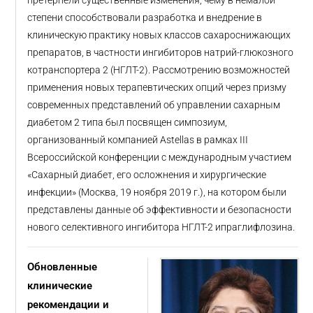
претерпели существенные изменения, чему в немалой
степени способствовали разработка и внедрение в
клиническую практику новых классов сахароснижающих
препаратов, в частности ингибиторов натрий-глюкозного
котранспортера 2 (НГЛТ-2). Рассмотрению возможностей
применения новых терапевтических опций через призму
современных представлений об управлении сахарным
диабетом 2 типа был посвящен симпозиум,
организованный компанией Astellas в рамках III
Всероссийской конференции с международным участием
«Сахарный диабет, его осложнения и хирургические
инфекции» (Москва, 19 ноября 2019 г.), на котором были
представлены данные об эффективности и безопасности
нового селективного ингибитора НГЛТ-2 ипраглифлозина.
Обновленные
клинические
рекомендации и