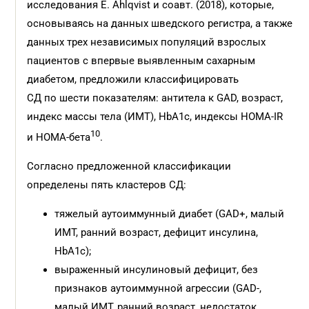
исследования E. Ahlqvist и соавт. (2018), которые,
основываясь на данных шведского регистра, а также
данных трех независимых популяций взрослых
пациентов с впервые выявленным сахарным
диабетом, предложили классифицировать
СД по шести показателям: антитела к GAD, возраст,
индекс массы тела (ИМТ), HbA1c, индексы HOMA-IR
10
и HOMA-бета
.
Согласно предложенной классификации
определены пять кластеров СД:
тяжелый аутоиммунный диабет (GAD+, малый
ИМТ, ранний возраст, дефицит инсулина,
HbA1c);
выраженный инсулиновый дефицит, без
признаков аутоиммунной агрессии (GAD-,
малый ИМТ, ранний возраст, недостаток