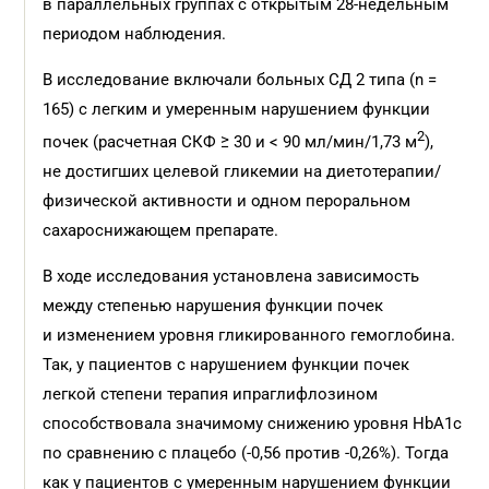
в параллельных группах с открытым 28-недельным
периодом наблюдения.
В исследование включали больных СД 2 типа (n =
165) с легким и умеренным нарушением функции
2
почек (расчетная СКФ ≥ 30 и < 90 мл/мин/1,73 м
),
не достигших целевой гликемии на диетотерапии/
физической активности и одном пероральном
сахароснижающем препарате.
В ходе исследования установлена зависимость
между степенью нарушения функции почек
и изменением уровня гликированного гемоглобина.
Так, у пациентов с нарушением функции почек
легкой степени терапия ипраглифлозином
способствовала значимому снижению уровня HbA1c
по сравнению с плацебо (-0,56 против -0,26%). Тогда
как у пациентов с умеренным нарушением функции