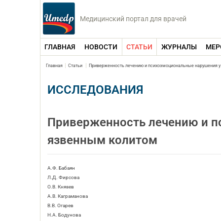
Медицинский портал для врачей
ГЛАВНАЯ
НОВОСТИ
СТАТЬИ
ЖУРНАЛЫ
МЕР
Главная
Статьи
Приверженность лечению и психоэмоциональные нарушения у
ИССЛЕДОВАНИЯ
Приверженность лечению и п
язвенным колитом
А.Ф. Бабаян
Л.Д. Фирсова
О.В. Князев
А.В. Каграманова
В.В. Огарев
Н.А. Бодунова