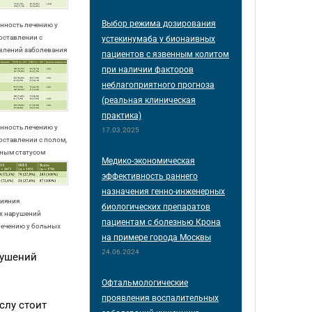
Выбор режима дозирования
нность лечению у
поставлении с
устекинумаба у бионаивных
влений заболевания
пациентов с язвенным колитом
при наличии факторов
неблагоприятного прогноза
(реальная клиническая
практика)
нность лечению у
17.03.2025
поставлении с полом,
ьным статусом
Медико-экономическая
эффективность раннего
назначения генно-инженерных
лияния
биологических препаратов
х нарушений
пациентам с болезнью Крона
лечению у больных
на примере города Москвы
24.06.2024
рушений
Офтальмологические
проявления воспалительных
слу стоит