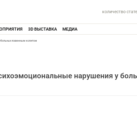
количество стат
ОПРИЯТИЯ
3D ВЫСТАВКА
МЕДИА
 больных язвенным колитом
сихоэмоциональные нарушения у бол