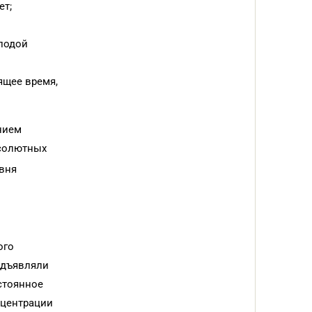
ет;
олодой
ящее время,
нием
бсолютных
овня
ого
едъявляли
стоянное
нцентрации