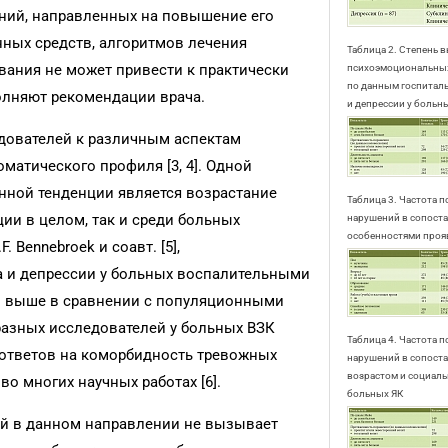
ний, направленных на повышение его
ных средств, алгоритмов лечения
Таблица 2. Степень
вания не может привести к практически
психоэмоциональны
по данным госпитал
олняют рекомендации врача.
и депрессии у больн
едователей к различным аспектам
атического профиля [3, 4]. Одной
нной тенденции является возрастание
Таблица 3. Частота
ии в целом, так и среди больных
нарушений в сопоста
особенностями проя
Bennebroek и соавт. [5],
а и депрессии у больных воспалительными
о выше в сравнении с популяционными
 разных исследователей у больных ВЗК
Таблица 4. Частота
х ответов на коморбидность тревожных
нарушений в сопоста
возрастом и социал
во многих научных работах [6].
больных ЯК
й в данном направлении не вызывает