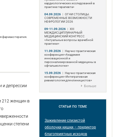
кардиологических исследований в
практике терапевта»
04.09.2026
|
ОГНИ СТОЛИЦЫ.
СОВРЕМЕННЫЕ ВОЗМОЖНОСТИ
НЕФРОЛОГИИ 2026
09-11.09.2026
|
ХIII
МЕЖДИСЦИПЛИНАРНЫЙ
МЕДИЦИНСКИЙ КОНГРЕСС
ая фармакотерапия.
«Актуальные вопросы врачебной
практики»
11.09.2026
|
Научно-практическая
конференция «Академия
инновационной и
персонализированной медицины в
офтальмологии»
15.09.2026
|
Научно-практическая
конференция «Интегративная
ревматология для клиницистов»
и и депрессии
Больше
и 212 женщин в
СТАТЬИ
ПО ТЕМЕ
го
риверженности
Заживление слизистой
ценки степени
оболочки кишки – предиктор
благоприятных исходов