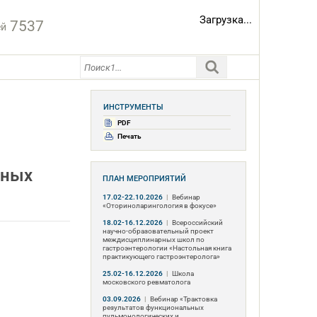
Загрузка...
7537
ей
ИНСТРУМЕНТЫ
PDF
Печать
ьных
ПЛАН МЕРОПРИЯТИЙ
17.02-22.10.2026
|
Вебинар
«Оториноларингология в фокусе»
18.02-16.12.2026
|
Всероссийский
научно-образовательный проект
междисциплинарных школ по
гастроэнтерологии «Настольная книга
практикующего гастроэнтеролога»
25.02-16.12.2026
|
Школа
московского ревматолога
03.09.2026
|
Вебинар «Трактовка
результатов функциональных
пульмонологических и