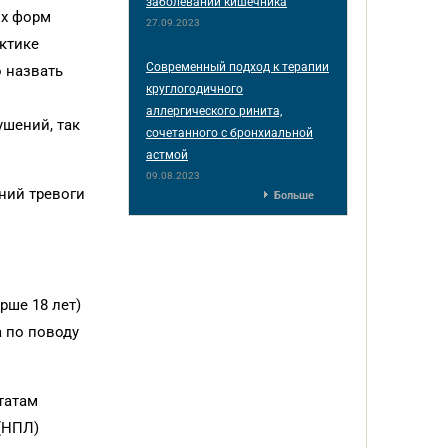
заболеваний кишечника
их форм
27.09.2023
актике
Современный подход к терапии
 назвать
круглогодичного
аллергического ринита,
шений, так
сочетанного с бронхиальной
астмой
09.08.2023
ний тревоги
Больше
рше 18 лет)
 по поводу
татам
(НПЛ)