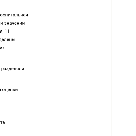
госпитальная
ри значении
, 11
зделены
их
ы разделяли
м оценки
ита