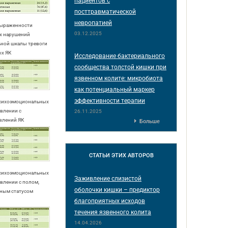
пациентов с
посттравматической
невропатией
 выраженности
03.12.2025
х нарушений
ьной шкалы тревоги
ых ЯК
Исследование бактериального
сообщества толстой кишки при
язвенном колите: микробиота
как потенциальный маркер
эффективности терапии
 психоэмоциональных
влении с
26.11.2025
влений ЯК
Больше
СТАТЬИ
ЭТИХ АВТОРОВ
 психоэмоциональных
Заживление слизистой
влении с полом,
оболочки кишки – предиктор
ьным статусом
благоприятных исходов
течения язвенного колита
14.04.2026