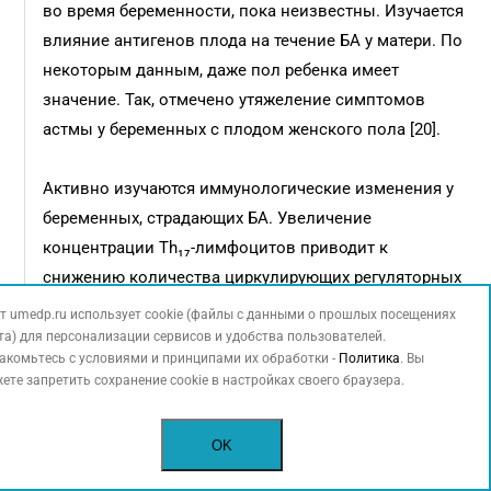
во время беременности, пока неизвестны. Изучается
влияние антигенов плода на течение БА у матери. По
некоторым данным, даже пол ребенка имеет
значение. Так, отмечено утяжеление симптомов
астмы у беременных с плодом женского пола [20].
Активно изучаются иммунологические изменения у
беременных, страдающих БА. Увеличение
концентрации Th₁₇-лимфоцитов приводит к
снижению количества циркулирующих регуляторных
клеток, что в свою очередь способствует
т umedp.ru использует cookie (файлы с данными о прошлых посещениях
повышению количества эозинофилов в
та) для персонализации сервисов и удобства пользователей.
акомьтесь с условиями и принципами их обработки -
Политика
. Вы
дыхательных путях, гиперсекреции слизи и
ете запретить сохранение cookie в настройках своего браузера.
гиперреактивности дыхательных путей. При хорошо
контролируемой БА возникающая физиологическая
OK
материнская иммуносупрессия может ослабить
активность лимфоцитов и аллергическое