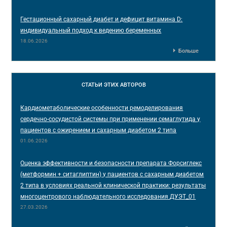
Гестационный сахарный диабет и дефицит витамина D:
индивидуальный подход к ведению беременных
18.06.2026
Больше
СТАТЬИ
ЭТИХ АВТОРОВ
Кардиометаболические особенности ремоделирования
сердечно-сосудистой системы при применении семаглутида у
пациентов с ожирением и сахарным диабетом 2 типа
01.06.2026
Оценка эффективности и безопасности препарата Форсиглекс
(метформин + ситаглиптин) у пациентов с сахарным диабетом
2 типа в условиях реальной клинической практики: результаты
многоцентрового наблюдательного исследования ДУЭТ_01
27.03.2026