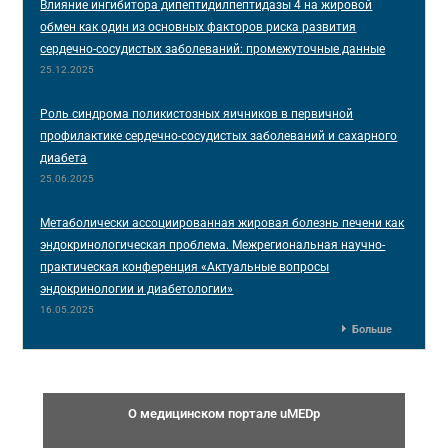
Влияние ингибитора дипептидилпептидазы 4 на жировой
обмен как один из основных факторов риска развития
сердечно-сосудистых заболеваний: промежуточные данные
25.12.2025
Роль синдрома поликистозных яичников в первичной
профилактике сердечно-сосудистых заболеваний и сахарного
диабета
25.06.2025
Метаболически ассоциированная жировая болезнь печени как
эндокринологическая проблема. Межрегиональная научно-
практическая конференция «Актуальные вопросы
эндокринологии и диабетологии»
16.05.2025
Больше
О медицинском портале uMEDp