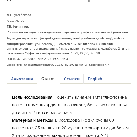
Д.Г. Гусенбекова
А.С. Аметов
Т.В. Филиппова
Российская медицинская академия непрерывного профессионального образования
Адрес для переписки: Динара Гаджимагомедовна Гусенбекова, drdinara@yandex.ru
Для цитирования: Гусенбекова Д.Г., Аметов А.С., Филиппова Т.В. Влияние
эмпаглифлозина на эпикардиальный жир у пациентов с сахарным диабетом 2 типа и
ожирением. Эффективная фармакотерапия. 2023; 19 (50): 26–30.
DOI 10.33978/2307-3586-2023-19-50-26-30
Эффективная фармакотерапия. 2023.Том 19. № 50. Эндокринология
Статья
Аннотация
Ссылки
English
Цель исследования
– оценить влияние эмпаглифлозина
на толщину эпикардиального жира у больных сахарным
диабетом 2 типа и ожирением.
Материал и методы
. В исследование включены 60
пациентов, 35 женщин и 25 мужчин, с сахарным диабетом
2 типа, ожирением разной степени тяжести. У 15