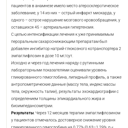
пациентов в анамнезе имело место атеросклеротическое
заболевание, у 14 из них – острый инфаркт миокарда, у
одного – острое нарушение мозгового кровообращения, у
оставшихся 45 – артериальная гипертензия.
С целью интенсификации лечения к уже принимаемым
пероральным сахароснижающим препаратам был
добавлен ингибитор натрий-глюкозного котранспортера 2
эмпаглифлозин в дозе 10 мг/сут.
Исходно и через год лечения наряду с рутинными
лабораторными показателями оценивали уровень
гликированного гемоглобина, липидный профиль, а также
антропометрические данные (массу тела, индекс массы
тела, окружность талии), результаты эхокардиографии с
определением толщины эпикардиального жира и
биоимпедансометрии.
Результаты
. Через 12 месяцев терапии эмпаглифлозином
у пациентов отмечалось достоверное снижение уровня
гликированного гемоглобина на 0,77% (0,63–1,29%; р <