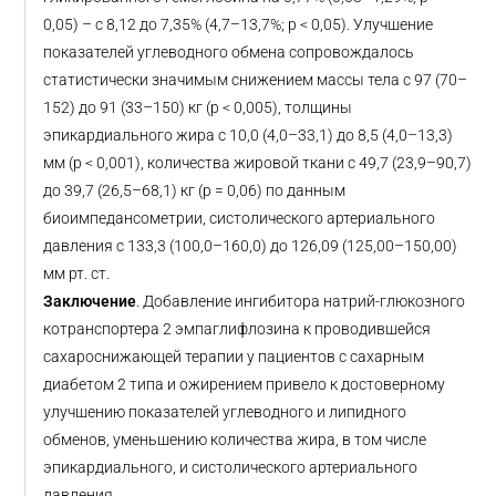
0,05) – с 8,12 до 7,35% (4,7–13,7%; p < 0,05). Улучшение
показателей углеводного обмена сопровождалось
статистически значимым снижением массы тела с 97 (70–
152) до 91 (33–150) кг (p < 0,005), толщины
эпикардиального жира с 10,0 (4,0–33,1) до 8,5 (4,0–13,3)
мм (p < 0,001), количества жировой ткани с 49,7 (23,9–90,7)
до 39,7 (26,5–68,1) кг (р = 0,06) по данным
биоимпедансометрии, систолического артериального
давления с 133,3 (100,0–160,0) до 126,09 (125,00–150,00)
мм рт. ст.
Заключение
. Добавление ингибитора натрий-глюкозного
котранспортера 2 эмпаглифлозина к проводившейся
сахароснижающей терапии у пациентов с сахарным
диабетом 2 типа и ожирением привело к достоверному
улучшению показателей углеводного и липидного
обменов, уменьшению количества жира, в том числе
эпикардиального, и систолического артериального
давления.