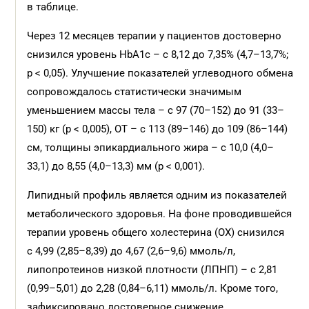
в таблице.
Через 12 месяцев терапии у пациентов достоверно
снизился уровень HbA1c – с 8,12 до 7,35% (4,7–13,7%;
p < 0,05). Улучшение показателей углеводного обмена
сопровождалось статистически значимым
уменьшением массы тела – с 97 (70–152) до 91 (33–
150) кг (p < 0,005), ОТ – с 113 (89–146) до 109 (86–144)
см, толщины эпикардиального жира – с 10,0 (4,0–
33,1) до 8,55 (4,0–13,3) мм (p < 0,001).
Липидный профиль является одним из показателей
метаболического здоровья. На фоне проводившейся
терапии уровень общего холестерина (ОХ) снизился
с 4,99 (2,85–8,39) до 4,67 (2,6–9,6) ммоль/л,
липопротеинов низкой плотности (ЛПНП) – с 2,81
(0,99–5,01) до 2,28 (0,84–6,11) ммоль/л. Кроме того,
зафиксировано достоверное снижение