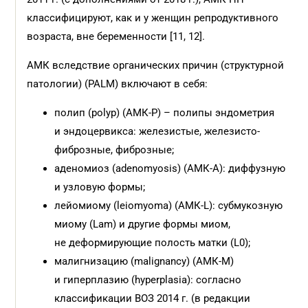
классифицируют, как и у женщин репродуктивного
возраста, вне беременности [11, 12].
АМК вследствие органических причин (структурной
патологии) (PALM) включают в себя:
полип (polyp) (АМК-Р) – полипы эндометрия
и эндоцервикса: железистые, железисто-
фиброзные, фиброзные;
аденомиоз (adenomyosis) (АМК-А): диффузную
и узловую формы;
лейомиому (leiomyoma) (АМК-L): субмукозную
миому (Lam) и другие формы миом,
не деформирующие полость матки (L0);
малигнизацию (malignancy) (АМК-М)
и гиперплазию (hyperplasia): согласно
классификации ВОЗ 2014 г. (в редакции