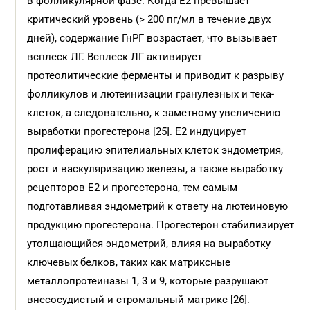
в фолликулярной фазе. Когда E2 превышает
критический уровень (> 200 пг/мл в течение двух
дней), содержание ГнРГ возрастает, что вызывает
всплеск ЛГ. Всплеск ЛГ активирует
протеолитические ферменты и приводит к разрыву
фолликулов и лютеинизации гранулезных и тека-
клеток, а следовательно, к заметному увеличению
выработки прогестерона [25]. E2 индуцирует
пролиферацию эпителиальных клеток эндометрия,
рост и васкуляризацию железы, а также выработку
рецепторов E2 и прогестерона, тем самым
подготавливая эндометрий к ответу на лютеиновую
продукцию прогестерона. Прогестерон стабилизирует
утолщающийся эндометрий, влияя на выработку
ключевых белков, таких как матриксные
металлопротеиназы 1, 3 и 9, которые разрушают
внесосудистый и стромальный матрикс [26].