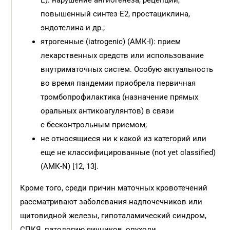
E): нарушение ангиогенеза, рецепции,
повышенный синтез Е2, простациклина,
эндотелина и др.;
ятрогенные (iatrogenic) (АМК-I): прием
лекарственных средств или использование
внутриматочных систем. Особую актуальность
во время пандемии приобрела первичная
тромбопрофилактика (назначение прямых
оральных антикоагулянтов) в связи
с бесконтрольным приемом;
не относящиеся ни к какой из категорий или
еще не классифицированные (not yet classified)
(АМК-N) [12, 13].
Кроме того, среди причин маточных кровотечений
рассматривают заболевания надпочечников или
щитовидной железы, гипоталамический синдром,
СПКЯ, патологию яичников, опухоли