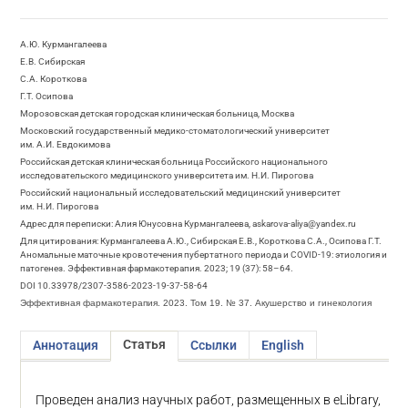
А.Ю. Курмангалеева
Е.В. Сибирская
С.А. Короткова
Г.Т. Осипова
Морозовская детская городская клиническая больница, Москва
Московский государственный медико-стоматологический университет
им. А.И. Евдокимова
Российская детская клиническая больница Российского национального
исследовательского медицинского университета им. Н.И. Пирогова
Российский национальный исследовательский медицинский университет
им. Н.И. Пирогова
Адрес для переписки: Алия Юнусовна Курмангалеева, askarova-aliya@yandex.ru
Для цитирования: Курмангалеева А.Ю., Сибирская Е.В., Короткова С.А., Осипова Г.Т.
Аномальные маточные кровотечения пубертатного периода и COVID-19: этиология и
патогенез. Эффективная фармакотерапия. 2023; 19 (37): 58–64.
DOI 10.33978/2307-3586-2023-19-37-58-64
Эффективная фармакотерапия. 2023. Том 19. № 37. Акушерство и гинекология
Статья
Аннотация
Ссылки
English
Проведен анализ научных работ, размещенных в eLibrary,