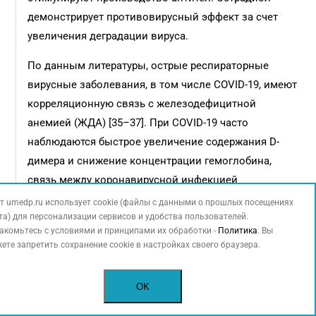
демонстрирует противовирусный эффект за счет
увеличения деградации вируса.
По данным литературы, острые респираторные
вирусные заболевания, в том числе COVID-19, имеют
корреляционную связь с железодефицитной
анемией (ЖДА) [35–37]. При COVID-19 часто
наблюдаются быстрое увеличение содержания D-
димера и снижение концентрации гемоглобина,
связь между коронавирусной инфекцией
и анемической гипоксией, нарушением метаболизма
т umedp.ru использует cookie (файлы с данными о прошлых посещениях
та) для персонализации сервисов и удобства пользователей.
железа и полиорганной дисфункцией. При
акомьтесь с условиями и принципами их обработки -
Политика
. Вы
недостатке железа в организме отмечается
ете запретить сохранение cookie в настройках своего браузера.
снижение синтеза молекул неспецифической
иммунной защиты, фагоцитарной активности
OK
макрофагов и нейтрофилов, пролиферации Т-
лимфоцитов и выработки В-лимфоцитами антител,