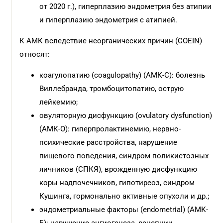
от 2020 г.), гиперплазию эндометрия без атипии
и гиперплазию эндометрия с атипией.
К АМК вследствие неорганических причин (COEIN)
относят:
коагулопатию (coagulopathy) (АМК-С): болезнь
Виллебранда, тромбоцитопатию, острую
лейкемию;
овуляторную дисфункцию (ovulatory dysfunction)
(АМК-О): гиперпролактинемию, нервно-
психические расстройства, нарушение
пищевого поведения, синдром поликистозных
яичников (СПКЯ), врожденную дисфункцию
коры надпочечников, гипотиреоз, синдром
Кушинга, гормонально активные опухоли и др.;
эндометриальные факторы (endometrial) (АМК-