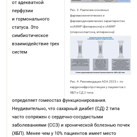
от адекватной
перфузии
Рис. 3. Различие основных
фармакокинетических и
и гормонального
фармакодинамических характеристик
статуса. Это
нсАМКР (финеренона) и сАМКР
(спиронолактона, эплеренона)
симбиотическое
взаимодействие трех
систем
Рис. 4. Рекомендации ADA 2023 г. по
кардионефропротекции у пациентов с
ХБП и СД 2 типа
определяет гомеостаз функционирования.
Неудивительно, что сахарный диабет (СД) 2 типа
часто сопряжен с сердечно-сосудистыми
заболеваниями (ССЗ) и хронической болезнью почек
(ХБП). Менее чем у 10% пациентов имеет место