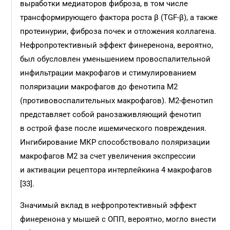
выработки медиаторов фиброза, в том числе
трансформирующего фактора роста β (TGF-β), а также
протеинурии, фиброза почек и отложения коллагена.
Нефропротективный эффект финеренона, вероятно,
был обусловлен уменьшением провоспалительной
инфильтрации макрофагов и стимулированием
поляризации макрофагов до фенотипа М2
(противовоспалительных макрофагов). М2-фенотип
представляет собой ранозаживляющий фенотип
в острой фазе после ишемического повреждения.
Ингибирование MКР способствовало поляризации
макрофагов М2 за счет увеличения экспрессии
и активации рецептора интерлейкина 4 макрофагов
[33].
Значимый вклад в нефропротективный эффект
финеренона у мышей с ОПП, вероятно, могло внести