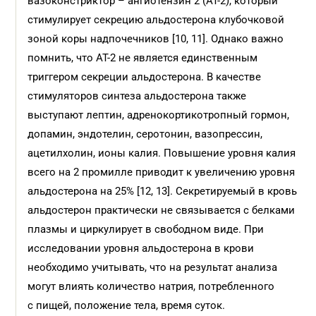
вазоконстриктор – ангиотензин 2 (АТ-2), который
стимулирует секрецию альдостерона клубочковой
зоной коры надпочечников [10, 11]. Однако важно
помнить, что АТ-2 не является единственным
триггером секреции альдостерона. В качестве
стимуляторов синтеза альдостерона также
выступают лептин, адренокортикотропный гормон,
допамин, эндотелин, серотонин, вазопрессин,
ацетилхолин, ионы калия. Повышение уровня калия
всего на 2 промилле приводит к увеличению уровня
альдостерона на 25% [12, 13]. Секретируемый в кровь
альдостерон практически не связывается с белками
плазмы и циркулирует в свободном виде. При
исследовании уровня альдостерона в крови
необходимо учитывать, что на результат анализа
могут влиять количество натрия, потребленного
с пищей, положение тела, время суток.