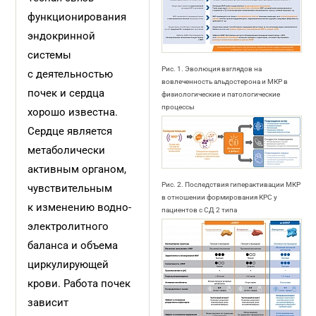
функционирования
эндокринной
системы
Рис. 1. Эволюция взглядов на
с деятельностью
вовлеченность альдостерона и МКР в
почек и сердца
физиологические и патологические
процессы
хорошо известна.
Сердце является
метаболически
активным органом,
Рис. 2. Последствия гиперактивации МКР
чувствительным
в отношении формирования КРС у
к изменению водно-
пациентов с СД 2 типа
электролитного
баланса и объема
циркулирующей
крови. Работа почек
зависит