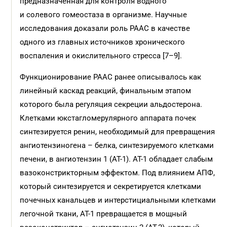
предназначенная для контроля водного
и солевого гомеостаза в организме. Научные
исследования доказали роль РААС в качестве
одного из главных источников хронического
воспаления и окислительного стресса [7–9].
Функционирование РААС ранее описывалось как
линейный каскад реакций, финальным этапом
которого была регуляция секреции альдостерона.
Клетками юкстагломерулярного аппарата почек
синтезируется ренин, необходимый для превращения
ангиотензиногена – белка, синтезируемого клетками
печени, в ангиотензин 1 (АТ-1). АТ-1 обладает слабым
вазоконстрикторным эффектом. Под влиянием АПФ,
который синтезируется и секретируется клетками
почечных канальцев и интерстициальными клетками
легочной ткани, АТ-1 превращается в мощный