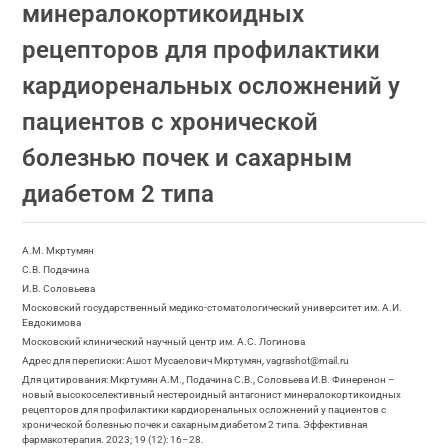
минералокортикоидных
рецепторов для профилактики
кардиоренальных осложнений у
пациентов с хронической
болезнью почек и сахарным
диабетом 2 типа
А.М. Мкртумян
С.В. Подачина
И.В. Соловьева
Московский государственный медико-стоматологический университет им. А.И.
Евдокимова
Московский клинический научный центр им. А.С. Логинова
Адрес для переписки: Ашот Мусаелович Мкртумян, vagrashot@mail.ru
Для цитирования: Мкртумян А.М., Подачина С.В., Соловьева И.В. Финеренон –
новый высокоселективный нестероидный антагонист минералокортикоидных
рецепторов для профилактики кардиоренальных осложнений у пациентов с
хронической болезнью почек и сахарным диабетом 2 типа. Эффективная
фармакотерапия. 2023; 19 (12): 16–28.