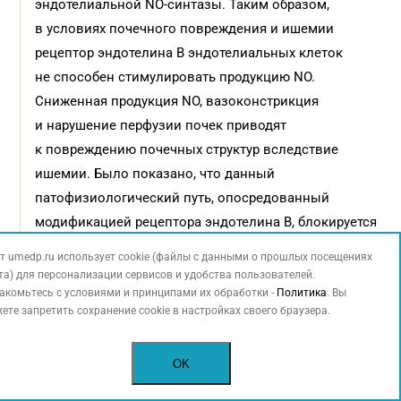
эндотелиальной NO-синтазы. Таким образом,
в условиях почечного повреждения и ишемии
рецептор эндотелина В эндотелиальных клеток
не способен стимулировать продукцию NO.
Сниженная продукция NO, вазоконстрикция
и нарушение перфузии почек приводят
к повреждению почечных структур вследствие
ишемии. Было показано, что данный
патофизиологический путь, опосредованный
модификацией рецептора эндотелина В, блокируется
нсАМКР [34, 35].
т umedp.ru использует cookie (файлы с данными о прошлых посещениях
та) для персонализации сервисов и удобства пользователей.
Трансформирующий фактор роста β является
акомьтесь с условиями и принципами их обработки -
Политика
. Вы
важным цитокином, стимулирующим рост
ете запретить сохранение cookie в настройках своего браузера.
фибробластов, дифференцировку и пролиферацию,
активирует синтез и отложение коллагена
OK
и ингибирует матриксную металлопротеиназу