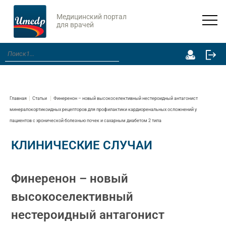
Медицинский портал
для врачей
Главная
Статьи
Финеренон – новый высокоселективный нестероидный антагонист
минералокортикоидных рецепторов для профилактики кардиоренальных осложнений у
пациентов с хронической болезнью почек и сахарным диабетом 2 типа
КЛИНИЧЕСКИЕ СЛУЧАИ
Финеренон – новый
высокоселективный
нестероидный антагонист