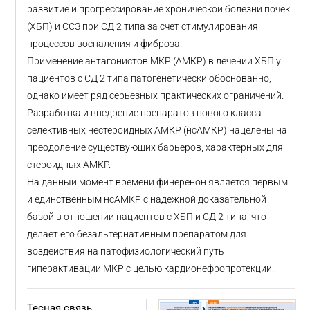
развитие и прогрессирование хронической болезни почек
(ХБП) и ССЗ при СД 2 типа за счет стимулирования
процессов воспаления и фиброза.
Применение антагонистов МКР (АМКР) в лечении ХБП у
пациентов с СД 2 типа патогенетически обоснованно,
однако имеет ряд серьезных практических ограничений.
Разработка и внедрение препаратов нового класса
селективных нестероидных АМКР (нсАМКР) нацелены на
преодоление существующих барьеров, характерных для
стероидных АМКР.
На данный момент времени финеренон является первым
и единственным нсАМКР с надежной доказательной
базой в отношении пациентов с ХБП и СД 2 типа, что
делает его безальтернативным препаратом для
воздействия на патофизиологический путь
гиперактивации МКР с целью кардионефропротекции.
Тесная связь