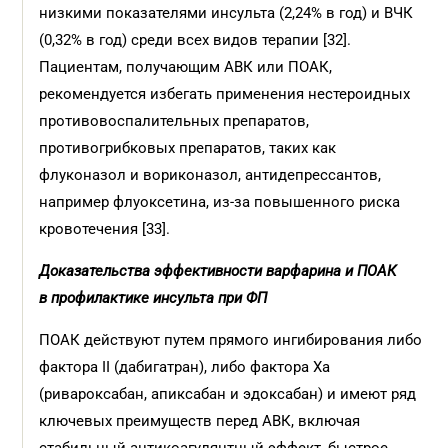
низкими показателями инсульта (2,24% в год) и ВЧК
(0,32% в год) среди всех видов терапии [32].
Пациентам, получающим АВК или ПОАК,
рекомендуется избегать применения нестероидных
противовоспалительных препаратов,
противогрибковых препаратов, таких как
флуконазол и вориконазол, антидепрессантов,
например флуоксетина, из-за повышенного риска
кровотечения [33].
Доказательства эффективности варфарина и
ПОАК
в
профилактике инсульта при ФП
ПОAК действуют путем прямого ингибирования либо
фактора II (дабигатран), либо фактора Xa
(ривароксабан, апиксабан и эдоксабан) и имеют ряд
ключевых преимуществ перед АВК, включая