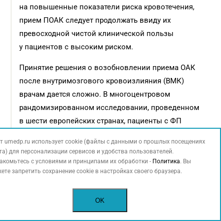
на повышенные показатели риска кровотечения,
прием ПОАК следует продолжать ввиду их
превосходной чистой клинической пользы
у пациентов с высоким риском.
Принятие решения о возобновлении приема ОАК
после внутримозгового кровоизлияния (ВМК)
врачам дается сложно. В многоцентровом
рандомизированном исследовании, проведенном
в шести европейских странах, пациенты с ФП
и спонтанным ВМК были рандомизированы в
т umedp.ru использует cookie (файлы с данными о прошлых посещениях
группы, получавшие и не получавшие ОАК. При этом
та) для персонализации сервисов и удобства пользователей.
применение ОАК было связано со значительным
акомьтесь с условиями и принципами их обработки -
Политика
. Вы
ете запретить сохранение cookie в настройках своего браузера.
снижением частоты ишемических инсультов, но с
повышением риска ВМК и других серьезных
кровотечений [44]. Совместный подход к принятию
OK
решений и индивидуализированная стратегия имеют