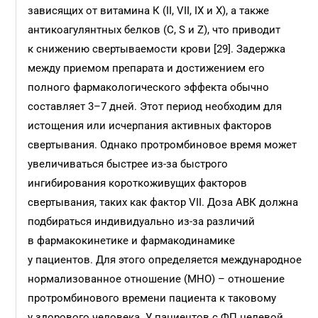
зависящих от витамина К (II, VII, IX и X), а также
антикоагулянтных белков (C, S и Z), что приводит
к снижению свертываемости крови [29]. Задержка
между приемом препарата и достижением его
полного фармакологического эффекта обычно
составляет 3–7 дней. Этот период необходим для
истощения или исчерпания активных факторов
свертывания. Однако протромбиновое время может
увеличиваться быстрее из-за быстрого
ингибирования короткоживущих факторов
свертывания, таких как фактор VII. Доза АВК должна
подбираться индивидуально из-за различий
в фармакокинетике и фармакодинамике
у пациентов. Для этого определяется международное
нормализованное отношение (МНО) – отношение
протромбинового времени пациента к таковому
у здорового человека. У пациентов с ФП целевой