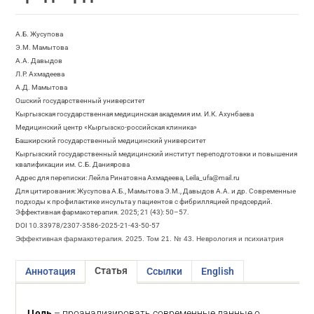
А.Б. Жусупова
Э.М. Мамытова
А.А. Давыдов
Л.Р. Ахмадеева
А.Д. Мамытова
Ошский государственный университет
Кыргызская государственная медицинская академия им. И.К. Ахунбаева
Медицинский центр «Кыргызско-российская клиника»
Башкирский государственный медицинский университет
Кыргызский государственный медицинский институт переподготовки и повышения
квалификации им. С.Б. Даниярова
Адрес для переписки: Лейла Ринатовна Ахмадеева, Leila_ufa@mail.ru
Для цитирования: Жусупова А.Б., Мамытова Э.М., Давыдов А.А. и др. Современные
подходы к профилактике инсульта у пациентов с фибрилляцией предсердий.
Эффективная фармакотерапия. 2025; 21 (43): 50–57.
DOI 10.33978/2307-3586-2025-21-43-50-57
Эффективная фармакотерапия. 2025. Том 21. № 43. Неврология и психиатрия
Статья
Аннотация
Ссылки
English
Цель
– проанализировать современные данные о