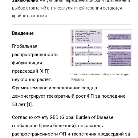
Заключение
. Регулярная переоценка риска и тщательный
выбор стратегий антикоагулянтной терапии остаются
крайне важными.
Введение
Глобальная
распространенность
фибрилляции
предсердий (ФП)
Блок-схема поиска и отбора литературы
неуклонно растет.
(PRISMA)
Фремингемское исследование сердца
демонстрирует трехкратный рост ФП за последние
50 лет [1].
Согласно отчету GBD (Global Burden of Disease –
глобальное бремя болезней), показатель
распространенности ФП и трепетания предсердий за