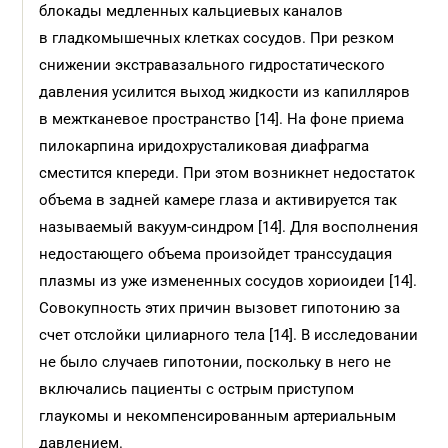
блокады медленных кальциевых каналов
в гладкомышечных клетках сосудов. При резком
снижении экстравазального гидростатического
давления усилится выход жидкости из капилляров
в межтканевое пространство [14]. На фоне приема
пилокарпина иридохрусталиковая диафрагма
сместится кпереди. При этом возникнет недостаток
объема в задней камере глаза и активируется так
называемый вакуум-синдром [14]. Для восполнения
недостающего объема произойдет транссудация
плазмы из уже измененных сосудов хориоидеи [14].
Совокупность этих причин вызовет гипотонию за
счет отслойки цилиарного тела [14]. В исследовании
не было случаев гипотонии, поскольку в него не
включались пациенты с острым приступом
глаукомы и некомпенсированным артериальным
давлением.