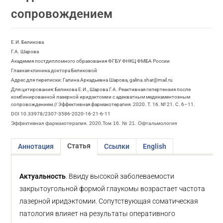
сопровождением
Е.И. Беликова
Г.А. Шарова
Академия постдипломного образования ФГБУ ФНКЦ ФМБА России
Глазная клиника доктора Беликовой
Адрес для переписки: Галина Аркадьевна Шарова, galina.shar@mail.ru
Для цитирования: Беликова Е.И., Шарова Г.А. Реактивная гипертензия после
комбинированной лазерной иридэктомии с адекватным медикаментозным
сопровождением // Эффективная фармакотерапия. 2020. Т. 16. № 21. С. 6–11.
DOI 10.33978/2307-3586-2020-16-21-6-11
Эффективная фармакотерапия. 2020.Том 16. № 21. Офтальмология
Статья
Аннотация
Ссылки
English
Актуальность
. Ввиду высокой заболеваемости
закрытоугольной формой глаукомы возрастает частота
лазерной иридэктомии. Сопутствующая соматическая
патология влияет на результаты оперативного