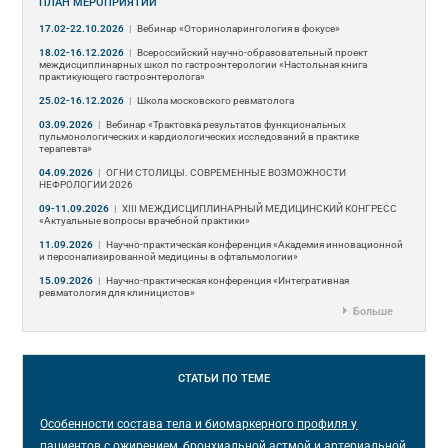
ПЛАН МЕРОПРИЯТИЙ
17.02-22.10.2026
|
Вебинар «Оториноларингология в фокусе»
18.02-16.12.2026
|
Всероссийский научно-образовательный проект
междисциплинарных школ по гастроэнтерологии «Настольная книга
практикующего гастроэнтеролога»
25.02-16.12.2026
|
Школа московского ревматолога
03.09.2026
|
Вебинар «Трактовка результатов функциональных
пульмонологических и кардиологических исследований в практике
терапевта»
04.09.2026
|
ОГНИ СТОЛИЦЫ. СОВРЕМЕННЫЕ ВОЗМОЖНОСТИ
НЕФРОЛОГИИ 2026
09-11.09.2026
|
ХIII МЕЖДИСЦИПЛИНАРНЫЙ МЕДИЦИНСКИЙ КОНГРЕСС
«Актуальные вопросы врачебной практики»
11.09.2026
|
Научно-практическая конференция «Академия инновационной
и персонализированной медицины в офтальмологии»
15.09.2026
|
Научно-практическая конференция «Интегративная
ревматология для клиницистов»
Больше
СТАТЬИ
ПО ТЕМЕ
Особенности состава тела и биомаркерного профиля у
пациентов с ожирением, бронхиальной астмой и артериальной