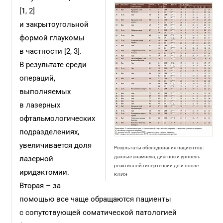
[1, 2]
и закрытоугольной
формой глаукомы
в частности [2, 3].
В результате среди
операций,
выполняемых
в лазерных
офтальмологических
подразделениях,
увеличивается доля
Результаты обследования пациентов:
данные анамнеза, диагноз и уровень
лазерной
реактивной гипертензии до и после
иридэктомии.
КЛИЭ
Вторая – за
помощью все чаще обращаются пациенты
с сопутствующей соматической патологией