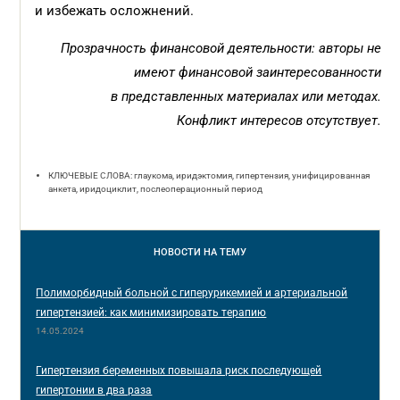
и избежать осложнений.
Прозрачность финансовой деятельности: авторы не
имеют финансовой заинтересованности
в представленных материалах или методах.
Конфликт интересов отсутствует.
КЛЮЧЕВЫЕ СЛОВА: глаукома, иридэктомия, гипертензия, унифицированная
анкета, иридоциклит, послеоперационный период
НОВОСТИ
НА ТЕМУ
Полиморбидный больной с гиперурикемией и артериальной
гипертензией: как минимизировать терапию
14.05.2024
Гипертензия беременных повышала риск последующей
гипертонии в два раза