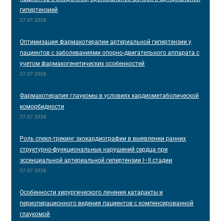
гипертензией
27.07.2026
Оптимизация фармакотерапии артериальной гипертензии у
пациентов с заболеваниями опорно-двигательного аппарата с
учетом фармакогенетических особенностей
27.07.2026
Фармакотерапия глаукомы в условиях кардиометаболической
коморбидности
27.07.2026
Роль спекл-трекинг эхокардиографии в выявлении ранних
структурно-функциональных нарушений сердца при
эссенциальной артериальной гипертензии I–II стадии
27.07.2026
Особенности хирургического лечения катаракты и
периоперационного ведения пациентов с компенсированной
глаукомой