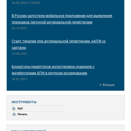
29.06.2022 17:00:00
В России запустили мобильное приложение для выявления
признаков легочной артериальной гипертензии
20.10.2021
Старт терапии при артериальной гипертензии: иАПФ vs
сартаны
13.08.2021
Блокаторы рецепторов ангиотензина сравнили с
ингибиторами АПФ в крупном исследовании
28.07.2021
Больше
ИНСТРУМЕНТЫ
PDF
Печать