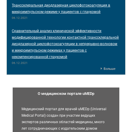
Транссклеральная диодлазерная циклофотокоагуляция в
микроимпульсном режиме у пациентов с глаукомой
06.12.2021
Сравнительный анализ клинической эффективности
модифицированной технологии контактной транссклеральной
диодлазерной циклофотокоагуляции в непрерывно-волновом
и микроимпульсном режимах у пациентов с
некомпенсированной глаукомой
06.12.2021
Больше
О медицинском портале uMEDp
Медицинский портал для врачей uMEDp (Universal
Medical Portal) создан при участии ведущих
экспертов различных областей медицины, много
лет сотрудничающих с издательским домом