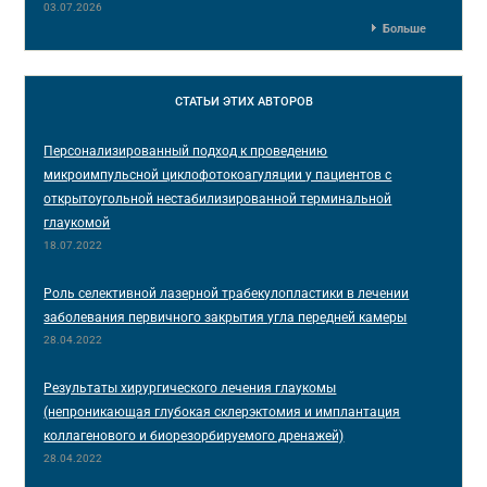
03.07.2026
Больше
СТАТЬИ
ЭТИХ АВТОРОВ
Персонализированный подход к проведению
микроимпульсной циклофотокоагуляции у пациентов с
открытоугольной нестабилизированной терминальной
глаукомой
18.07.2022
Роль селективной лазерной трабекулопластики в лечении
заболевания первичного закрытия угла передней камеры
28.04.2022
Результаты хирургического лечения глаукомы
(непроникающая глубокая склерэктомия и имплантация
коллагенового и биорезорбируемого дренажей)
28.04.2022