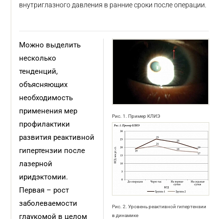
внутриглазного давления в ранние сроки после операции.
Можно выделить
несколько
тенденций,
объясняющих
необходимость
применения мер
Рис. 1. Пример КЛИЭ
профилактики
развития реактивной
гипертензии после
лазерной
иридэктомии.
Первая – рост
заболеваемости
Рис. 2. Уровень реактивной гипертензии
глаукомой в целом
в динамике