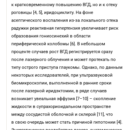
к кратковременному повышению ВГД, но и к отеку
роговицы [4, 5], иридоциклиту. На фоне
асептического воспаления из-за локального отека
радужки реактивная гипертензия увеличивает риск
образования гониосинехий в области
периферической колобомы [6]. В небольшом
проценте случаев рост ВГД регистрируется сразу
после лазерного облучения и может протекать по
типу острого приступа глаукомы. Однако, по данным
некоторых исследователей, при ультразвуковой
биомикроскопии, выполненной в ранние сроки
после лазерной иридэктомии, в ряде случаев
возникает увеальная эффузия [7–10] – скопление
жидкости в супрахориоидальном пространстве
между сосудистой оболочкой и склерой [11], что
в свою очередь может стать причиной гипотонии [4].