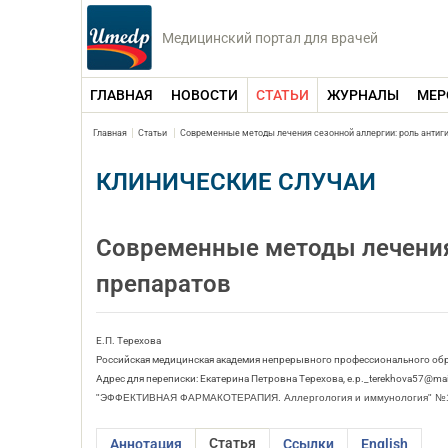
Медицинский портал для врачей
ГЛАВНАЯ
НОВОСТИ
СТАТЬИ
ЖУРНАЛЫ
МЕР
Главная
Статьи
Современные методы лечения сезонной аллергии: роль антиг
КЛИНИЧЕСКИЕ СЛУЧАИ
Современные методы лечения
препаратов
Е.П. Терехова
Российская медицинская академия непрерывного профессионального об
Адрес для переписки: Екатерина Петровна Терехова, e.p._terekhova57@mai
"ЭФФЕКТИВНАЯ ФАРМАКОТЕРАПИЯ. Аллергология и иммунология" №1
Статья
Аннотация
Ссылки
English