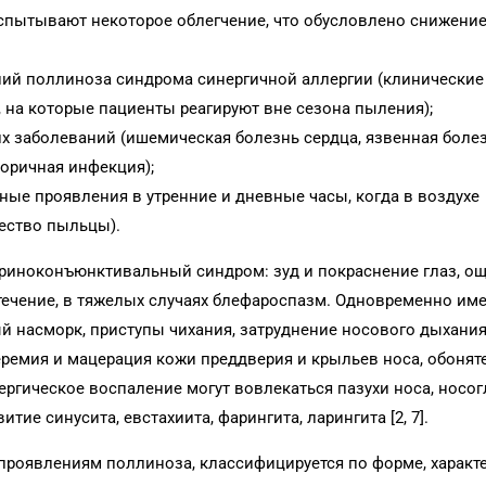
спытывают некоторое облегчение, что обусловлено снижени
ний поллиноза синдрома синергичной аллергии (клинические
, на которые пациенты реагируют вне сезона пыления);
х заболеваний (ишемическая болезнь сердца, язвенная болезн
торичная инфекция);
ые проявления в утренние и дневные часы, когда в воздухе
ество пыльцы).
риноконъюнктивальный синдром: зуд и покраснение глаз, о
отечение, в тяжелых случаях блефаро­спазм. Одновременно им
ый насморк, приступы чихания, затруднение носового дыхания
еремия и мацерация кожи преддверия и крыльев носа, обоня
ергическое воспаление могут вовлекаться пазухи носа, носог
итие синусита, евстахиита, фарингита, ларингита [2, 7].
проявлениям поллиноза, классифицируется по форме, характе