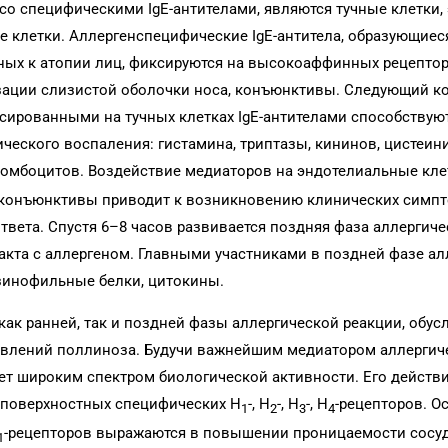
со специфическими IgE-антителами, являются тучные клетки,
 клетки. Аллергенспецифические IgE-антитела, образующиес
ных к атопии лиц, фиксируются на высокоаффинных рецептор
изации слизистой оболочки носа, конъюнктивы. Следующий к
сированными на тучных клетках IgE-антителами способствую
ического воспаления: гистамина, триптазы, кининов, цистеи
тромбоцитов. Воздействие медиаторов на эндотелиальные кле
, конъюнктивы приводит к возникновению клинических симп
твета. Спустя 6–8 часов развивается поздняя фаза аллергич
акта с аллергеном. Главными участниками в поздней фазе ал
озинофильные белки, цитокины.
как ранней, так и поздней фазы аллергической реакции, обу
влений поллиноза. Будучи важнейшим медиатором аллергич
ет широким спектром биологической активности. Его действ
х поверхностных специфических Н
-, Н
-, Н
-, Н
-рецепторов. 
1
2
3
4
-рецепторов выражаются в повышении проницаемости сосуд
1