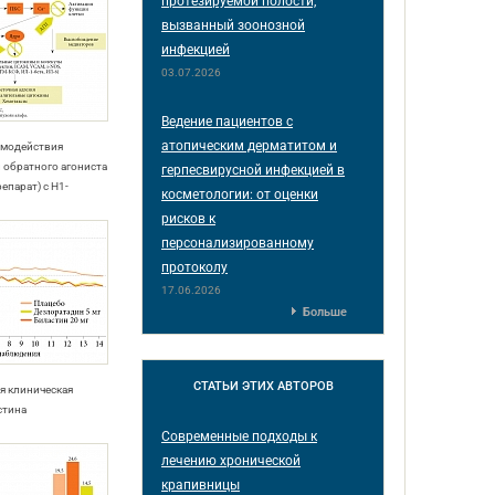
протезируемой полости,
вызванный зоонозной
инфекцией
03.07.2026
Ведение пациентов с
атопическим дерматитом и
имодействия
и обратного агониста
герпесвирусной инфекцией в
епарат) с Н1-
косметологии: от оценки
рисков к
персонализированному
протоколу
17.06.2026
Больше
СТАТЬИ
ЭТИХ АВТОРОВ
ая клиническая
стина
Современные подходы к
лечению хронической
крапивницы