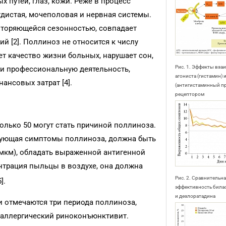
 путей, глаз, кожи. Реже в процесс
дистая, мочеполовая и нервная системы.
вторяющейся сезонностью, совпадает
й [2]. Поллиноз не относится к числу
т качество жизни больных, нарушает сон,
Рис. 1. Эффекты вза
 и профессиональную деятельность,
агониста (гистамин) 
ансовых затрат [4].
(антигистаминный пр
рецептором
олько 50 могут стать причиной поллиноза.
ующая симптомы поллиноза, должна быть
 мкм), обладать выраженной антигенной
нтрация пыльцы в воздухе, она должна
Рис. 2. Сравнительн
].
эффективность била
и дезлоратадина
и отмечаются три периода поллиноза,
 аллергический риноконъюнктивит.