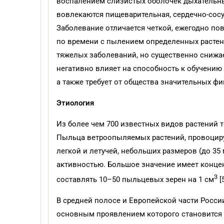
воспалением слизистых оболочек дыхательных
вовлекаются пищеварительная, сердечно-сосу
Заболевание отличается четкой, ежегодно по
по времени с пылением определенных растени
тяжелых заболеваний, но существенно снижае
негативно влияет на способность к обучению
а также требует от общества значительных фин
Этиология
Из более чем 700 известных видов растений т
Пыльца ветроопыляемых растений, провоцир
легкой и летучей, небольших размеров (до 35
активностью. Большое значение имеет конце
3
составлять 10–50 пыльцевых зерен на 1 см
[5
В средней полосе и Европейской части Росси
основным проявлением которого становится