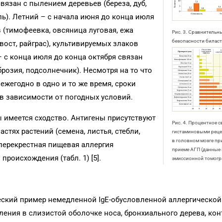
вязан с пылением деревьев (береза, дуб,
оль). Летний – с начала июня до конца июля
(тимофеевка, овсяница луговая, ежа
Рис. 3. Сравнительн
безопасности биласт
хвост, райграс), культивируемых злаков
 – с конца июля до конца октября связан
брозия, подсолнечник). Несмотря на то что
жегодно в одно и то же время, сроки
 в зависимости от погодных условий.
имеется сходство. Антигены присутствуют
Рис. 4. Процентное с
астях растений (семена, листья, стебли,
гистаминовыми рец
в головном мозге пр
перекрестная пищевая аллергия
приеме АГП (данные
роисхождения (табл. 1) [5].
эмиссионной томогр
еский пример немедленной IgE-обусловленной аллергической
ения в слизистой оболочке носа, бронхиального дерева, ко