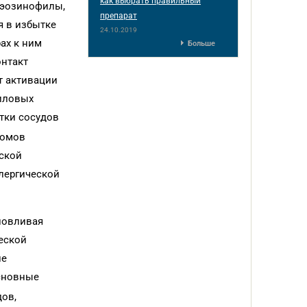
как выбрать правильный
 эозинофилы,
препарат
я в избытке
24.10.2019
ах к ним
Больше
онтакт
т активации
ниловых
тки сосудов
томов
еской
лергической
словливая
еской
ие
Основные
ов,