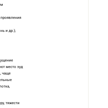
ем
 проявления
ь и др.);
щущение
еют место зуд
, чаще
тельные
лотка,
ру, тяжести