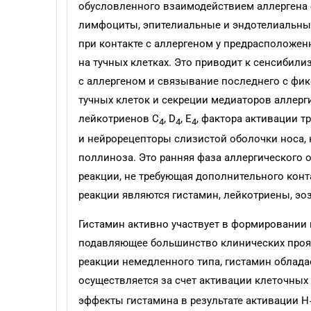
обусловленного взаимодействием аллергена 
лимфоциты, эпителиальные и эндотелиальные
при контакте с аллергеном у предрасположен
на тучных клетках. Это приводит к сенсибил
с аллергеном и связывание последнего с фик
тучных клеток и секреции медиаторов аллерг
лейкотриенов С
, D
, E
, фактора активации 
4
4
4
и нейрорецепторы слизистой оболочки носа
поллиноза. Это ранняя фаза аллергического о
реакции, не требующая дополнительного конт
реакции являются гистамин, лейкотриены, э
Гистамин активно участвует в формировании 
подавляющее большинство клинических проя
реакции немедленного типа, гистамин облада
осуществляется за счет активации клеточны
эффекты гистамина в результате активации Н