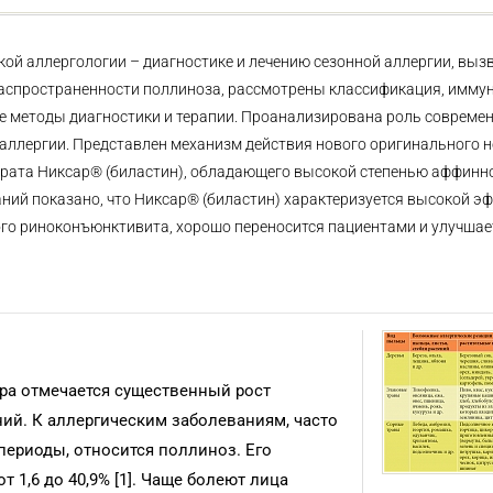
ой аллергологии – диагностике и лечению сезонной аллергии, выз
аспространенности поллиноза, рассмотрены классификация, имму
е методы диагностики и терапии. Проанализирована роль совреме
аллергии. Представлен механизм действия нового оригинального 
рата Никсар® (биластин), обладающего высокой степенью аффинно
ний показано, что Никсар® (биластин) характеризуется высокой 
го риноконъюнктивита, хорошо переносится пациентами и улучшает
ра отмечается существенный рост
ий. К аллергическим заболеваниям, часто
ериоды, относится поллиноз. Его
 1,6 до 40,9% [1]. Чаще болеют лица