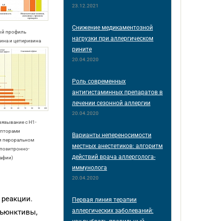
23.12.2021
Снижение медикаментозной
ый профиль
нагрузки при аллергическом
ина и цетиризина
рините
20.04.2020
Роль современных
антигистаминных препаратов в
лечении сезонной аллергии
20.04.2020
вязывание с Η1-
епторами
Варианты непереносимости
и пероральном
местных анестетиков: алгоритм
 позитронно-
действий врача аллерголога-
афии)
иммунолога
20.04.2020
 реакции.
Первая линия терапии
аллергических заболеваний:
нъюнктивы,