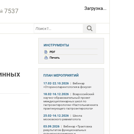
Загрузка...
7537
ей
ИНСТРУМЕНТЫ
PDF
Печать
минных
ПЛАН МЕРОПРИЯТИЙ
17.02-22.10.2026
|
Вебинар
«Оториноларингология в фокусе»
18.02-16.12.2026
|
Всероссийский
научно-образовательный проект
междисциплинарных школ по
гастроэнтерологии «Настольная книга
практикующего гастроэнтеролога»
25.02-16.12.2026
|
Школа
московского ревматолога
03.09.2026
|
Вебинар «Трактовка
результатов функциональных
пульмонологических и