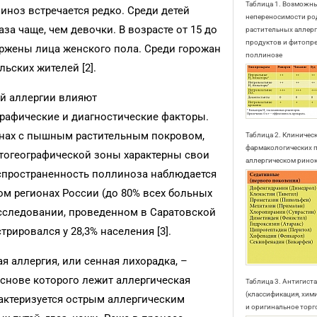
Таблица 1. Возможн
линоз встречается редко. Среди детей
непереносимости ро
аза чаще, чем девочки. В возрасте от 15 до
растительных аллер
продуктов и фитопр
ержены лица женского пола. Среди горожан
поллинозе
ьских жителей [2].
й аллергии влияют
графические и диагностические факторы.
онах с пышным растительным покровом,
Таблица 2. Клиничес
фармакологических 
тогеографической зоны характерны свои
аллергическом рино
спространенность поллиноза наблюдается
м регионах России (до 80% всех больных
сследовании, проведенном в Саратовской
рировался у 28,3% населения [3].
я аллергия, или сенная лихорадка, –
основе которого лежит аллергическая
Таблица 3. Антигис
(классификация, хим
актеризуется острым аллергическим
и оригинальное торг