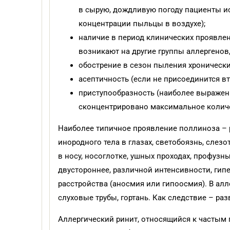
в сырую, дождливую погоду пациенты и
концентрации пыльцы в воздухе);
наличие в период клинических проявле
возникают на другие группы аллергенов
обострение в сезон пыления хронически
асептичность (если не присоединится в
приступообразность (наиболее выраженн
сконцентрировано максимальное колич
Наиболее типичное проявление поллиноза – 
инородного тела в глазах, светобоязнь, слез
в носу, носоглотке, ушных проходах, профузн
двустороннее, различной интенсивности, гип
расстройства (аносмия или гипоосмия). В алл
слуховые трубы, гортань. Как следствие – разв
Аллергический ринит, относящийся к частым 