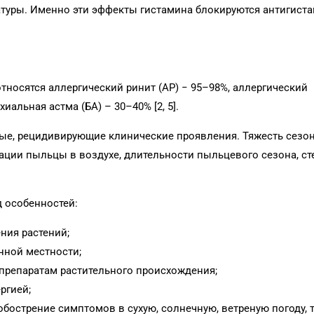
латуры. Именно эти эффекты гистамина блокируются антигис
носятся аллергический ринит (АР) − 95–98%, аллергический
альная астма (БА) – 30–40% [2, 5].
рые, рецидивирующие клинические проявления. Тяжесть сезо
ации пыльцы в воздухе, длительности пыльцевого сезона, ст
 особенностей:
ния растений;
нной местности;
 препаратам растительного происхождения;
ргией;
бострение симптомов в сухую, солнечную, ветреную погоду, т