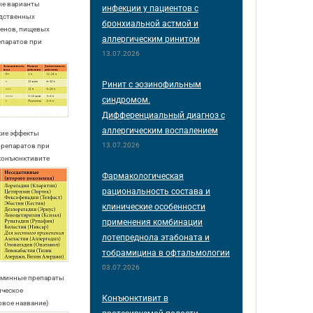
ые варианты
инфекции у пациентов с
дственных
бронхиальной астмой и
генов, пищевых
аллергическим ринитом
епаратов при
13.07.2026
Ринит с эозинофильным
синдромом.
Дифференциальный диагноз с
аллергическим воспалением
кие эффекты
13.07.2026
препаратов при
конъюнктивите
Фармакологическая
рациональность состава и
клинические особенности
применения комбинации
лотепреднола этабоната и
тобрамицина в офтальмологии
03.07.2026
таминные препараты
ическое
Конъюнктивит в
овое название)