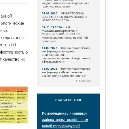
кардиологических исследований в
практике терапевта»
04.09.2026
|
ОГНИ СТОЛИЦЫ.
ванной
СОВРЕМЕННЫЕ ВОЗМОЖНОСТИ
НЕФРОЛОГИИ 2026
нологические
09-11.09.2026
|
ХIII
нных
МЕЖДИСЦИПЛИНАРНЫЙ
МЕДИЦИНСКИЙ КОНГРЕСС
неседативного
«Актуальные вопросы врачебной
практики»
сти к Н1-
11.09.2026
|
Научно-практическая
конференция «Академия
эффективностью
инновационной и
персонализированной медицины в
 качество их
офтальмологии»
15.09.2026
|
Научно-практическая
конференция «Интегративная
ревматология для клиницистов»
Больше
СТАТЬИ
ПО ТЕМЕ
Коморбидность и клинико-
лабораторные особенности
новой коронавирусной