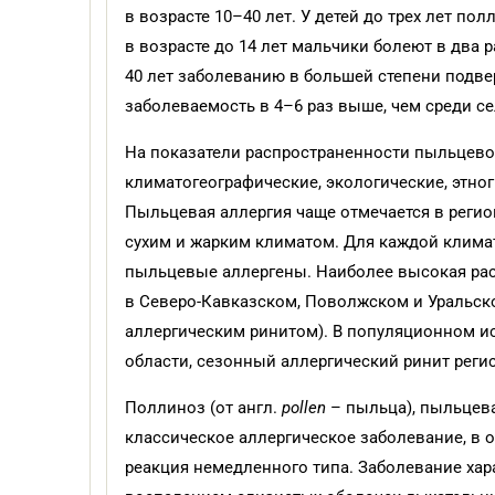
в возрасте 10–40 лет. У детей до трех лет пол
в возрасте до 14 лет мальчики болеют в два р
40 лет заболеванию в большей степени подв
заболеваемость в 4–6 раз выше, чем среди сел
На показатели распространенности пыльцево
климатогеографические, экологические, этно
Пыльцевая аллергия чаще отмечается в реги
сухим и жарким климатом. Для каждой клима
пыльцевые аллергены. Наиболее высокая ра
в Северо-Кавказском, Поволжском и Уральско
аллергическим ринитом). В популяционном и
области, сезонный аллергический ринит регист
Поллиноз (от англ.
pollen
– пыльца), пыльцева
классическое аллергическое заболевание, в 
реакция немедленного типа. Заболевание хар