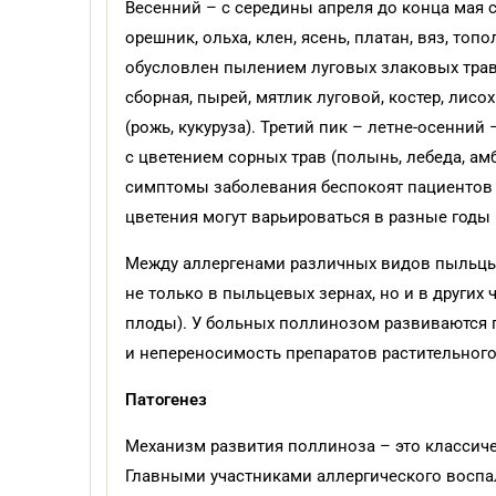
Весенний – с середины апреля до конца мая с
орешник, ольха, клен, ясень, платан, вяз, топ
обусловлен пылением луговых злаковых трав 
сборная, пырей, мятлик луговой, костер, лисо
(рожь, кукуруза). Третий пик – летне-осенний
с цветением сорных трав (полынь, лебеда, ам
симптомы заболевания беспокоят пациентов е
цветения могут варьироваться в разные годы
Между аллергенами различных видов пыльцы 
не только в пыльцевых зернах, но и в других ч
плоды). У больных поллинозом развиваются 
и непереносимость препаратов растительного п
Патогенез
Механизм развития поллиноза – это классич
Главными участниками аллергического воспал