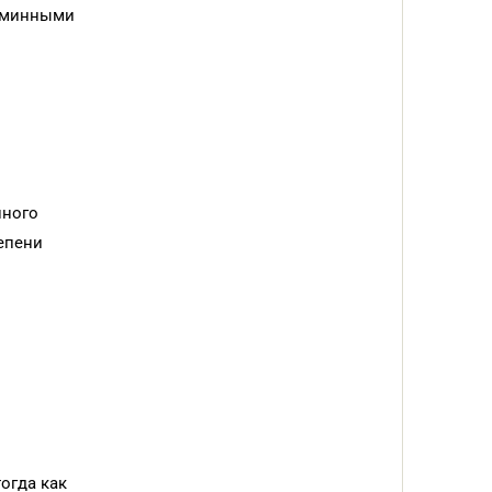
таминными
нного
епени
огда как