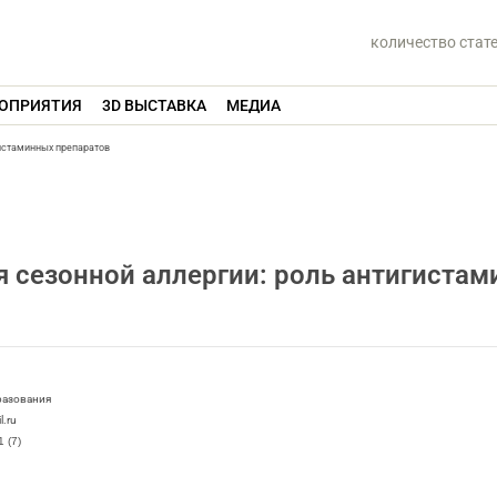
количество стат
ОПРИЯТИЯ
3D ВЫСТАВКА
МЕДИА
истаминных препаратов
 сезонной аллергии: роль антигиста
разования
l.ru
 (7)