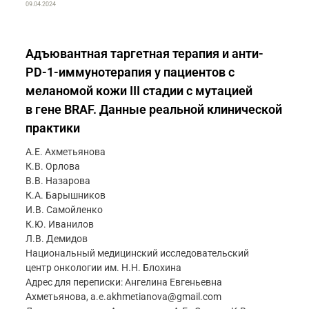
09.04.2024
Адъювантная таргетная терапия и анти-
PD-1-иммунотерапия у пациентов с
меланомой кожи III стадии с мутацией
в гене BRAF. Данные реальной клинической
практики
А.Е. Ахметьянова
К.В. Орлова
В.В. Назарова
К.А. Барышников
И.В. Самойленко
К.Ю. Иванилов
Л.В. Демидов
Национальный медицинский исследовательский
центр онкологии им. Н.Н. Блохина
Адрес для переписки: Ангелина Евгеньевна
Ахметьянова, a.e.akhmetianova@gmail.com