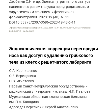
Дербенев С.Н. и др. Оценка нутритивного статуса
пациентов с раком желудка перед радикальным
хирургическим лечением. Эффективная
фармакотерапия. 2023; 19 (48): 6–11.
DOI 10.33978/2307-3586-2023-19-48-6-11
Эффективная фармакотерапия. 2023.Том 19. № 48. Онкология, гематология и
радиология | 22.12.2023
Эндоскопическая коррекция перегородки
носа как доступ к удалению грибкового
тела из клеток решетчатого лабиринта
С.А. Карпищенко
О.Е. Верещагина
П.В. Игнатович
Первый Санкт-Петербургский государственный
медицинский университет им. акад. И.П. Павлова
Мурманская областная клиническая больница
им. П.А. Баяндина
Адрес для переписки: Сергей Анатольевич