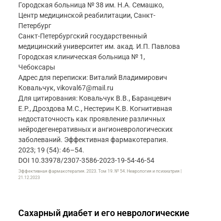
Городская больница № 38 им. Н.А. Семашко,
Центр медицинской реабилитации, Санкт-
Петербург
Санкт-Петербургский государственный
медицинский университет им. акад. И.П. Павлова
Городская клиническая больница № 1,
Чебоксары
Адрес для переписки: Виталий Владимирович
Ковальчук, vikoval67@mail.ru
Для цитирования: Ковальчук В.В., Баранцевич
Е.Р., Дроздова М.С., Нестерин К.В. Когнитивная
недостаточность как проявление различных
нейродегенеративных и ангионеврологических
заболеваний. Эффективная фармакотерапия.
2023; 19 (54): 46–54.
DOI 10.33978/2307-3586-2023-19-54-46-54
Эффективная фармакотерапия. 2023. Том 19. № 54. Неврология и психиатрия |
21.12.2023
Сахарный диабет и его неврологические