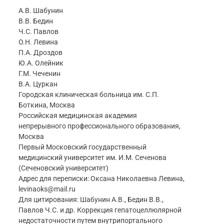
А.В. Шабунин
В.В. Бедин
Ч.С. Павлов
О.Н. Левина
П.А. Дроздов
Ю.А. Олейник
Г.М. Чеченин
В.А. Цуркан
Городская клиническая больница им. С.П.
Боткина, Москва
Российская медицинская академия
непрерывного профессионального образования,
Москва
Первый Московский государственный
медицинский университет им. И.М. Сеченова
(Сеченовский университет)
Адрес для переписки: Оксана Николаевна Левина,
levinaoks@mail.ru
Для цитирования: Шабунин А.В., Бедин В.В.,
Павлов Ч.С. и др. Коррекция гепатоцеллюлярной
недостаточности путем внутрипортального