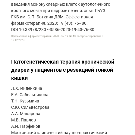
введения мононуклеарных клеток аутологичного
костного мозга при циррозе печени: опыт ГБУЗ
ГКБ им. С.П. Боткина ДЗМ. Эффективная
фармакотерапия. 2023; 19 (43): 76–80.
DOI 10.33978/2307-3586-2023-19-43-76-80
Эффективная фармакотерапия. 2023.Том 19. № 43. Гастроэнтерология |
19.12.2023
Патогенетическая терапия хронической
диареи у пациентов с резекцией тонкой
кишки
Л.Х. Индейкина
Е.А. Сабельникова
Т.Н. Кузьмина
С.Ю. Сильвестрова
А.А. Макарова
М.В. Павлов
А.И. Парфенов
Московский клинический научно-практический