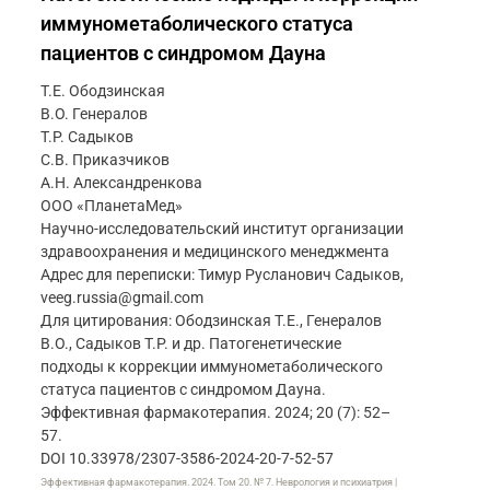
иммунометаболического статуса
пациентов с синдромом Дауна
Т.Е. Ободзинская
В.О. Генералов
Т.Р. Садыков
С.В. Приказчиков
А.Н. Александренкова
ООО «ПланетаМед»
Научно-исследовательский институт организации
здравоохранения и медицинского менеджмента
Адрес для переписки: Тимур Русланович Садыков,
veeg.russia@gmail.com
Для цитирования: Ободзинская Т.Е., Генералов
В.О., Садыков Т.Р. и др. Патогенетические
подходы к коррекции иммунометаболического
статуса пациентов с синдромом Дауна.
Эффективная фармакотерапия. 2024; 20 (7): 52–
57.
DOI 10.33978/2307-3586-2024-20-7-52-57
Эффективная фармакотерапия. 2024. Том 20. № 7. Неврология и психиатрия |