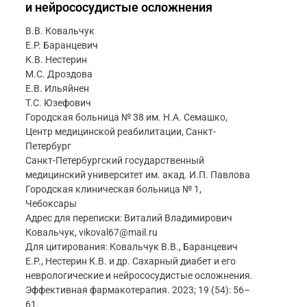
и нейрососудистые осложнения
В.В. Ковальчук
Е.Р. Баранцевич
К.В. Нестерин
М.С. Дроздова
Е.В. Ильяйнен
Т.С. Юзефович
Городская больница № 38 им. Н.А. Семашко,
Центр медицинской реабилитации, Санкт-
Петербург
Санкт-Петербургский государственный
медицинский университет им. акад. И.П. Павлова
Городская клиническая больница № 1,
Чебоксары
Адрес для переписки: Виталий Владимирович
Ковальчук, vikoval67@mail.ru
Для цитирования: Ковальчук В.В., Баранцевич
Е.Р., Нестерин К.В. и др. Сахарный диабет и его
неврологические и нейрососудистые осложнения.
Эффективная фармакотерапия. 2023; 19 (54): 56–
61.