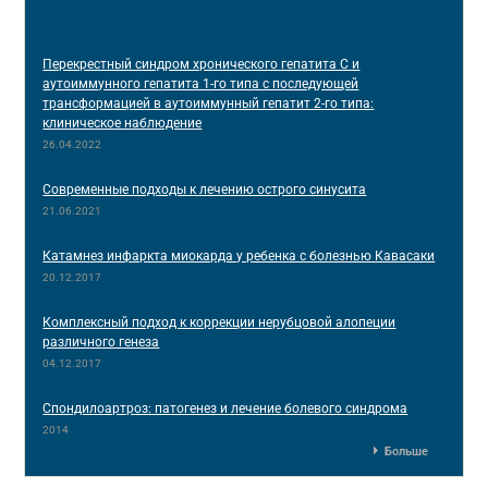
РЕКОМЕНДУЕМЫЕ СТАТЬИ
Перекрестный синдром хронического гепатита С и
аутоиммунного гепатита 1-го типа с последующей
трансформацией в аутоиммунный гепатит 2-го типа:
клиническое наблюдение
26.04.2022
Современные подходы к лечению острого синусита
21.06.2021
Катамнез инфаркта миокарда у ребенка с болезнью Кавасаки
20.12.2017
Комплексный подход к коррекции нерубцовой алопеции
различного генеза
04.12.2017
Спондилоартроз: патогенез и лечение болевого синдрома
2014
Больше