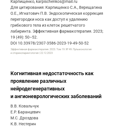
Карпищенко, karpischenkos@mail.ru
Для цитирования: Карпищенко С.А., Верещагина
О.Е., Игнатович П.В. Эндоскопическая коррекция
перегородки носа как доступ к удалению
грибкового тела из клеток решетчатого
лабиринта. Эффективная фармакотерапия. 2023;
19 (49): 50–52.
DOI 10.33978/2307-3586-2023-19-49-50-52
Эффективная фармакотерапия. 2023. Том 19. № 49. Пульмонология
и оториноларингология | 22.12.2023
Когнитивная недостаточность как
проявление различных
нейродегенеративных
и ангионеврологических заболеваний
В.В. Ковальчук
Е.Р. Баранцевич
М.С. Дроздова
К.В. Нестерин