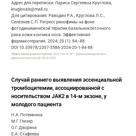
Адрес для переписки: Лариса Сергеевна Круглова,
kruglovals@mail.ru
Для цитирования: Раводин Р.А., Круглова Л.С.,
Селезнев C.П. Регресс ринофимы на фоне
фотодинамической терапии базальноклеточного
рака кожи кончика носа. Эффективная
фармакотерапия. 2024; 20 (1): 84–88.
DOI 10.33978/2307-3586-2024-20-1-84-88
Эффективная фармакотерапия. 2024.Том 20. № 1. Дерматовенерология и
дерматокосметология | 28.02.2024
Случай раннего выявления эссенциальной
тромбоцитемии, ассоциированной с
носительством JAK2 в 14-м экзоне, у
молодого пациента
Н.А. Потемкина
М.Г. Глезер
О.Г. Дворина
Е.А. Стафеева