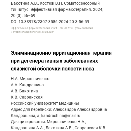
Бакотина А.В., Костюк В.Н. Соматосенсорный
тиннитус. Эффективная фармакотерапия. 2024;
20 (3): 56–59.
DOI 10.33978/2307-3586-2024-20-3-56-59
Эффективная фармакотерапия. 2024. Том 20. № 3. Пульмонология
и оториноларингология | 29.03.2024
Элиминационно-ирригационная терапия
при дегенеративных заболеваниях
слизистой оболочки полости носа
Н.А. Мирошниченко
А.А. Кандрашина
А.В. Бакотина
К.В. Савранская
Российский университет медицины
Адрес для переписки: Александра Александровна
Кандрашина, a_kandrashina@mail.ru
Для цитирования: Мирошниченко Н.А.,
Кандрашина А.А., Бакотина А.В., Савранская К.В.