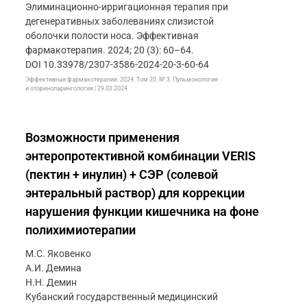
Элиминационно-ирригационная терапия при
дегенеративных заболеваниях слизистой
оболочки полости носа. Эффективная
фармакотерапия. 2024; 20 (3): 60–64.
DOI 10.33978/2307-3586-2024-20-3-60-64
Эффективная фармакотерапия. 2024. Том 20. № 3. Пульмонология
и оториноларингология | 29.03.2024
Возможности применения
энтеропротективной комбинации VERIS
(пектин + инулин) + СЭР (солевой
энтеральный раствор) для коррекции
нарушения функции кишечника на фоне
полихимиотерапии
М.С. Яковенко
А.И. Демина
Н.Н. Демин
Кубанский государственный медицинский