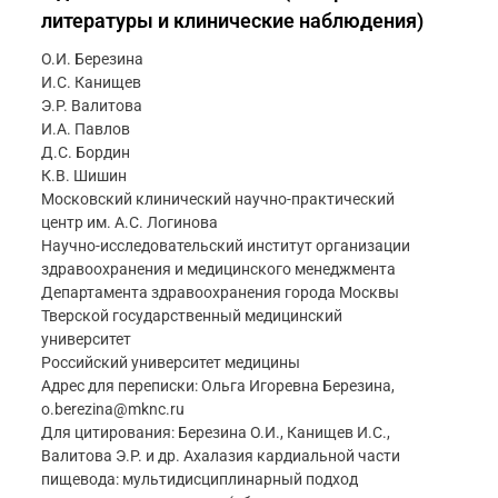
литературы и клинические наблюдения)
О.И. Березина
И.С. Канищев
Э.Р. Валитова
И.А. Павлов
Д.С. Бордин
К.В. Шишин
Московский клинический научно-практический
центр им. А.С. Логинова
Научно-исследовательский институт организации
здравоохранения и медицинского менеджмента
Департамента здравоохранения города Москвы
Тверской государственный медицинский
университет
Российский университет медицины
Адрес для переписки: Ольга Игоревна Березина,
o.berezina@mknc.ru
Для цитирования: Березина О.И., Канищев И.С.,
Валитова Э.Р. и др. Ахалазия кардиальной части
пищевода: мультидисциплинарный подход