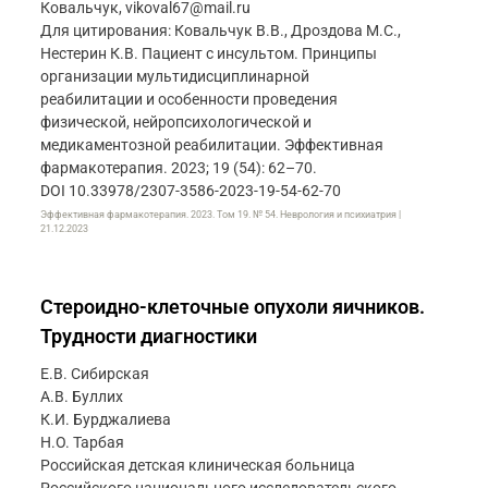
Ковальчук, vikoval67@mail.ru
Для цитирования: Ковальчук В.В., Дроздова М.С.,
Нестерин К.В. Пациент с инсультом. Принципы
организации мультидисциплинарной
реабилитации и особенности проведения
физической, нейропсихологической и
медикаментозной реабилитации. Эффективная
фармакотерапия. 2023; 19 (54): 62–70.
DOI 10.33978/2307-3586-2023-19-54-62-70
Эффективная фармакотерапия. 2023. Том 19. № 54. Неврология и психиатрия |
21.12.2023
Стероидно-клеточные опухоли яичников.
Трудности диагностики
Е.В. Сибирская
А.В. Буллих
К.И. Бурджалиева
Н.О. Тарбая
Российская детская клиническая больница