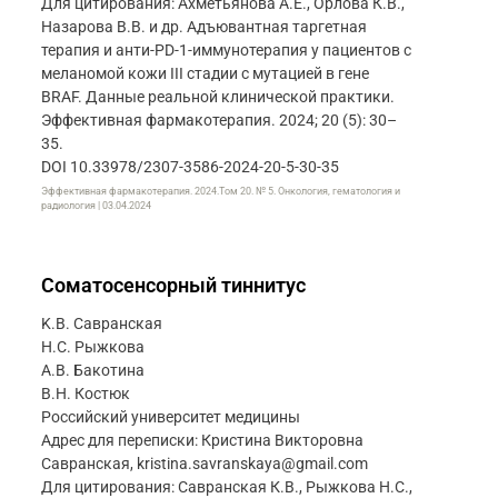
Для цитирования: Ахметьянова А.Е., Орлова К.В.,
Назарова В.В. и др. Адъювантная таргетная
терапия и анти-PD-1-иммунотерапия у пациентов с
меланомой кожи III стадии с мутацией в гене
BRAF. Данные реальной клинической практики.
Эффективная фармакотерапия. 2024; 20 (5): 30–
35.
DOI 10.33978/2307-3586-2024-20-5-30-35
Эффективная фармакотерапия. 2024.Том 20. № 5. Онкология, гематология и
радиология | 03.04.2024
Соматосенсорный тиннитус
K.B. Caврaнскaя
Н.С. Рыжкова
А.В. Бакотина
В.Н. Костюк
Российский университет медицины
Адрес для переписки: Кристина Викторовна
Савранская, kristina.savranskaya@gmail.com
Для цитирования: Caврaнскaя К.В., Рыжкова Н.С.,