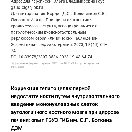
Адрес для переписки: Ольга Владимировна Гаус,
gaus_olga@bk.ru
Для цитирования: Бордин Д.С., Щелоченков С.В.,
Ливзан М.А. и др. Принципы диагностики
хронического гастрита, ассоциированного с
патологическим дуоденогастральным
рефлюксом: серия клинических наблюдений.
Эффективная фармакотерапия. 2023; 19 (43): 64–
74.
DOI 10.33978/2307-3586-2023-19-43-64-74
Эффективная фармакотерапия. 2023.Том 19. № 43. Гастроэнтерология |
19.12.2023
Коррекция гепатоцеллюлярной
недостаточности путем внутрипортального
введения мононуклеарных клеток
аутологичного костного мозга при циррозе
печени: опыт ГБУЗ ГКБ им. С.П. Боткина
ДЗМ