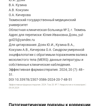
Ю.И. Доян
В.А. Кузина
А.В. Кокухин
О.А. Кичерова
Тюменский государственный медицинский
университет
Областная клиническая больница № 2, г. Тюмень
Адрес для переписки: Юлия Ивановна Доян, yul-
gol25@yandex.ru
Для цитирования: Доян Ю.И., Кузина В.А.,
Кокухин А.В., Кичерова О.А. Синдром умеренной
энцефалопатии с обратимым поражением валика
мозолистого тела (MERS): данные литературы и
собственные клинические наблюдения.
Эффективная фармакотерапия. 2024; 20 (7): 48–
51.
DOI 10.33978/2307-3586-2024-20-7-48-51
Эффективная фармакотерапия. 2024. Том 20. № 7. Неврология и психиатрия |
09.04.2024
Патогенетические подходы к коррекции