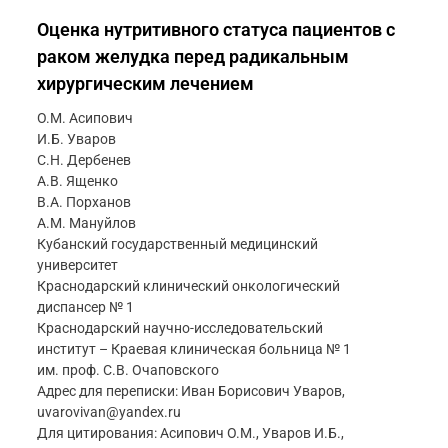
Оценка нутритивного статуса пациентов с
раком желудка перед радикальным
хирургическим лечением
О.М. Асипович
И.Б. Уваров
С.Н. Дербенев
А.В. Ященко
В.А. Порханов
А.М. Мануйлов
Кубанский государственный медицинский
университет
Краснодарский клинический онкологический
диспансер № 1
Краснодарский научно-исследовательский
институт – Краевая клиническая больница № 1
им. проф. С.В. Очаповского
Адрес для переписки: Иван Борисович Уваров,
uvarovivan@yandex.ru
Для цитирования: Асипович О.М., Уваров И.Б.,