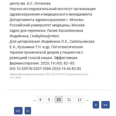
центр им. А.С. Логинова
Научно-исследовательский институт организации
здравоохранения и медицинского менеджмента
Департамента здравоохранения г. Москвы
Российский университет медицины, Москва
Адрес для переписки: Лилия Хасанбековна
Индейкина, l.indeykina@mknc
Для цитирования: Индейкина Л.Х., Сабельникова
Е.А., Кузьмина Т.Н. и др. Патогенетическая
терапия хронической диареи у пациентов с
резекцией тонкой кишки. Эффективная
фармакотерапия. 2023; 19 (43): 82–85.
DOI 10.33978/2307-3586-2023-19-43-82-85
Эффективная фармакотерапия. 2023.Том 19. № 43. Гастроэнтерология |
19.12.2023
…
8
9
10
11
12
…
>
>>
<<
<