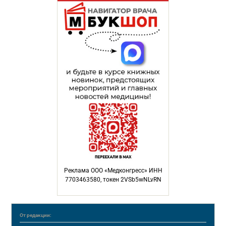
Реклама ООО «Медконгресс» ИНН
7703463580, токен 2VSb5wNLvRN
От редакции: