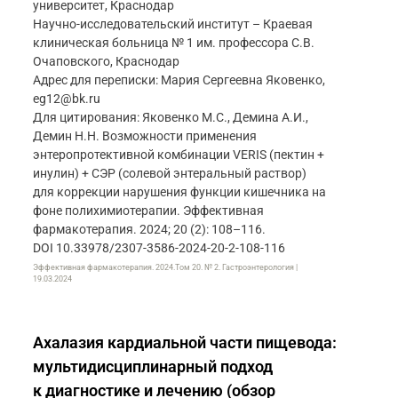
университет, Краснодар
Научно-исследовательский институт – Краевая
клиническая больница № 1 им. профессора С.В.
Очаповского, Краснодар
Адрес для переписки: Мария Сергеевна Яковенко,
eg12@bk.ru
Для цитирования: Яковенко М.С., Демина А.И.,
Демин Н.Н. Возможности применения
энтеропротективной комбинации VERIS (пектин +
инулин) + СЭР (солевой энтеральный раствор)
для коррекции нарушения функции кишечника на
фоне полихимиотерапии. Эффективная
фармакотерапия. 2024; 20 (2): 108–116.
DOI 10.33978/2307-3586-2024-20-2-108-116
Эффективная фармакотерапия. 2024.Том 20. № 2. Гастроэнтерология |
19.03.2024
Ахалазия кардиальной части пищевода:
мультидисциплинарный подход
к диагностике и лечению (обзор